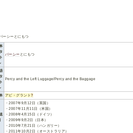
本
タ
パーシー
とにもつ
ト
ル
語
タ
Percy and the Left Luggage/Percy and the Baggage
ト
ル
本
アビ・グラント
?
・2007年9月12日（英国）
・2007年11月11日（米国）
送
・2008年4月15日（ドイツ）
日
・2009年9月2日（日本）
・2010年7月21日（ハンガリー）
・2011年10月2日（オーストラリア）