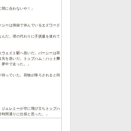
に間に合わないや！」
ーシー
は側線で休んでいる
エドワード
なんだ。僕の代わりに
子供達
を連れて
スウェイト駅
へ急いだ。
パーシー
は荷
は先を急いだ。
トップハム・ハット卿
、夢中で走った。」
が待っていた。荷物が降ろされると同
。
ジェレミー
が空に飛び立ち
トップハ
対時間通りに仕様と思った。」