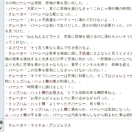
その時
パーシー
は突然、荷物の事を思い出した。」
・
パーシー
「大変だー！、直ぐに荷物を届けなきゃ！これじゃ飛行機の時間
・
ナレーター
「
パーシー
は心配になった。」
・
パーシー
「これじゃ
子供達
をパーティーに連れて行けないよ…！」
・
ナレーター
「
パーシー
は急いで走りだした。誰かの助けが必要だった。
パ
を見つけた。」
・
パーシー
「ねえねえ
エドワード
、空港に荷物を届けるのに遅れちゃいそう
ってくれない。」
・
エドワード
「そう言う事なら喜んで引き受けるよ。」
・
ナレーター
「
パーシー
は客車を側線に残し
子供達
にさよならと言うと
メイ
物の貨車を連結すると出来るだけ早く空港に向かった。一所懸命に
パーシー
よりも先に空港を着かなきゃならない。素早くトンネルを潜り、鉄橋を超え
・
パーシー
「この仕事を最初にしなきゃいけなかったのに！」
・
ナレーター
「ギリギリに
パーシー
は空港に到着した。そこでは
ジェレミー
時に
トップハム・ハット卿の車
が到着した。」
・
パーシー
「時間通りに届けました！！」
・
トップハム・ハット卿のお母さん
「とても信頼出来る機関車ねぇ。」
・
ナレーター
「お母さんが
ジェレミー
に乗り込みながら行った。」
・
トップハム・ハット卿
「よくやったぞ
パーシー
、有り難う！」
・
ナレーター
「
トップハム・ハット卿
に褒められ、
パーシー
は笑顔になった
ム・ハット卿
が手を振った。
パーシー
は汽笛を鳴らしながら頼まれた事は絶
国
・
ナレーター
：
マイケル・アンジェリス
V