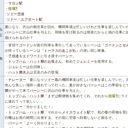
・
マロン駅
・
役場
?
･
ソドー空港
･
ソドー・エアポート駅
夏になり、沢山の観光客が訪れ、機関車達は忙しいけれど仕事を楽しんでい
ら
パーシー
に沢山仕事を与えた。荷物を受け取るのは簡単だからと他の仕事に
じ
届けられるのか？
・冒頭で
ゴードン
が急行列車を牽引して走っているシーンは『
ゴードンとせ
が待っているシーンは『
トーマスのあこがれ
』の使い回し映像。
・
子供達
を
エドワード
に引き渡す
パーシー
。
モ
・
トップハム・ハット卿のお母さん
、初めて
ジェレミー
を使用する。
・
ジェレミー
は台詞無し。
・
ハット卿夫人
は言及のみの登場。
・
ナレーター
「夏になり
ソドー島
の機関車達は忙しい仕事を楽しんでいた。
色んな美しい場所へ連れてって行った。夏が好きな
パーシー
はこの季節をと
卿
がやって来て
パーシー
に沢山の仕事を与えた。」
・
トップハム・ハット卿
「まずは郵便物を集めてくれ、それから
役場
?
にラ
に連れてって欲しい。」
・
パーシー
「分かりました！」
・
トップハム・ハット卿
「それから
メイスウェイト駅
で、私の
母
の荷物を受
行機はお茶の時間に出発する。その前に空港へ到着しないと困るぞ。」
・
パーシー
「よーく分かりました！」