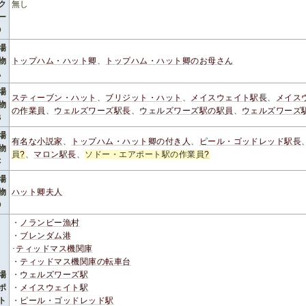
ク
無し
ー
D
場
物
トップハム・ハット卿
、
トップハム・ハット卿のお母さん
A
場
スティーブン・ハット
、
ブリジット・ハット
、
メイスウェイト駅長
、
メイス
物
の作業員
、
ウェルズワーズ駅長
、
ウェルズワーズ駅の駅員
、
ウェルズワーズ
B
場
有名な小説家
、
トップハム・ハット卿の付き人
、
ピール・ゴッドレッド駅長
物
員
?
、
マロン駅長
、
ソドー・エアポート駅の作業員
?
C
場
物
ハット卿夫人
D
・
ノランビー漁村
・
ブレンダム港
･
ティッドマス機関庫
・
ティッドマス機関庫の転車台
場
・
ウェルズワーズ駅
ポ
・
メイスウェイト駅
ト
・
ピール・ゴッドレッド駅