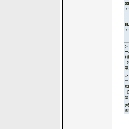
米
C
日
C
シ
ー
前
（
語
シ
ー
次
（
語
参
画