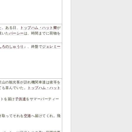
た。ある日、
トップハム・ハット卿
が
就いた
パーシー
は、時間までに荷物を
んろのしゅうり
』、終盤で
ジェレミー
沢山の観光客が訪れ機関車達は彼等を
ても喜んでいた。
トップハム・ハット
イトを届け
子供達
をサマーパーティー
け取ってそれを
空港
へ届けてくれ。飛