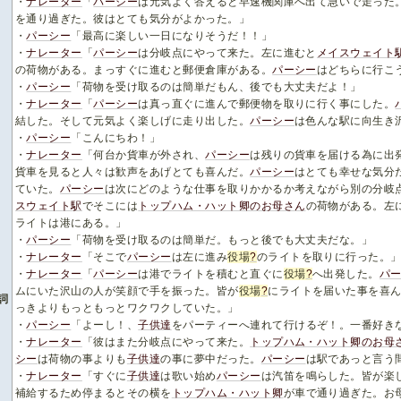
・
ナレーター
「
パーシー
は元気よく答えると早速機関庫へ出て急いで走った
を通り過ぎた。彼はとても気分がよかった。」
・
パーシー
「最高に楽しい一日になりそうだ！！」
・
ナレーター
「
パーシー
は分岐点にやって来た。左に進むと
メイスウェイト
の荷物がある。まっすぐに進むと郵便倉庫がある。
パーシー
はどちらに行こ
・
パーシー
「荷物を受け取るのは簡単だもん、後でも大丈夫だよ！」
・
ナレーター
「
パーシー
は真っ直ぐに進んで郵便物を取りに行く事にした。
結した。そして元気よく楽しげに走り出した。
パーシー
は色んな駅に向生き
・
パーシー
「こんにちわ！」
・
ナレーター
「何台か貨車が外され、
パーシー
は残りの貨車を届ける為に出
貨車を見ると人々は歓声をあげとても喜んだ。
パーシー
はとても幸せな気分
ていた。
パーシー
は次にどのような仕事を取りかかるか考えながら別の分岐
スウェイト駅
でそこには
トップハム・ハット卿のお母さん
の荷物がある。左
ライトは港にある。」
・
パーシー
「荷物を受け取るのは簡単だ。もっと後でも大丈夫だな。」
・
ナレーター
「そこで
パーシー
は左に進み
役場
?
のライトを取りに行った。
・
ナレーター
「
パーシー
は港でライトを積むと直ぐに
役場
?
へ出発した。
パ
ムにいた沢山の人が笑顔で手を振った。皆が
役場
?
にライトを届いた事を喜
詞
っきよりもっともっとワクワクしていた。」
・
パーシー
「よーし！、
子供達
をパーティーへ連れて行けるぞ！。一番好き
・
ナレーター
「彼はまた分岐点にやって来た。
トップハム・ハット卿のお母
シー
は荷物の事よりも
子供達
の事に夢中だった。
パーシー
は駅であっと言う
・
ナレーター
「すぐに
子供達
は歌い始め
パーシー
は汽笛を鳴らした。皆が楽
補給するため停まるとその横を
トップハム・ハット卿
が車で通り過ぎた。お