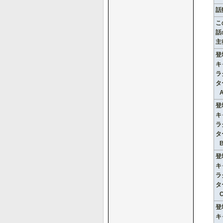
話
こ
話
主
登
キ
ラ
タ
登
キ
ラ
タ
登
キ
ラ
タ
登
キ