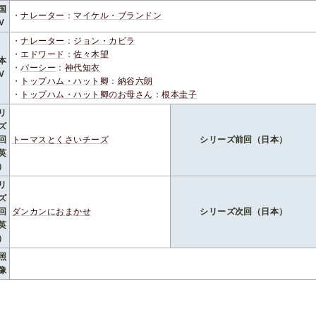
国
・
ナレーター
：
マイケル・ブランドン
V
・
ナレーター
：
ジョン・カビラ
・
エドワード
：
佐々木望
本
・
パーシー
：
神代知衣
V
・
トップハム・ハット卿
：
納谷六朗
・
トップハム・ハット卿のお母さん
：
根本圭子
リ
ズ
回
トーマスとくさいチーズ
シリーズ前回（日本）
英
）
リ
ズ
回
ダンカンにおまかせ
シリーズ次回（日本）
英
）
照
像