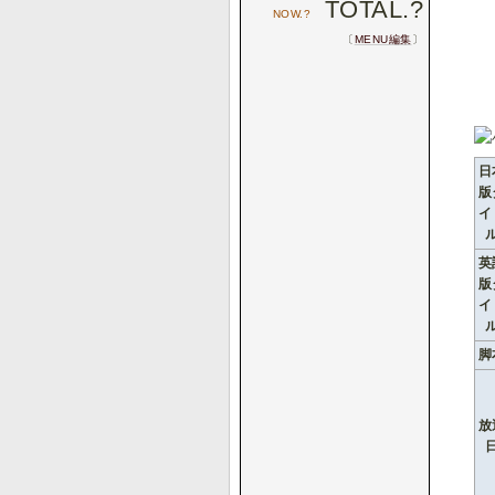
TOTAL.
?
NOW.
?
〔
MENU編集
〕
日
版
イ
英
版
イ
脚
放