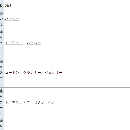
数
284
の
の
パーシー
役
場
ャ
ク
エドワード
、
パーシー
ー
A
場
ャ
ク
ゴードン
、
クランキー
、
ジェレミー
ー
B
場
ャ
ク
トーマス
、
アニー
と
クララベル
ー
C
場
ャ