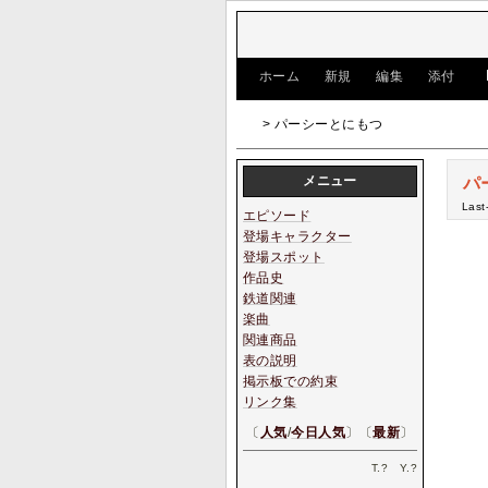
[
ホーム
|
新規
|
編集
|
添付
]
> パーシーとにもつ
メニュー
パ
Last
エピソード
登場キャラクター
登場スポット
作品史
鉄道関連
楽曲
関連商品
表の説明
掲示板での約束
リンク集
〔
人気
/
今日人気
〕〔
最新
〕
T.
?
Y.
?