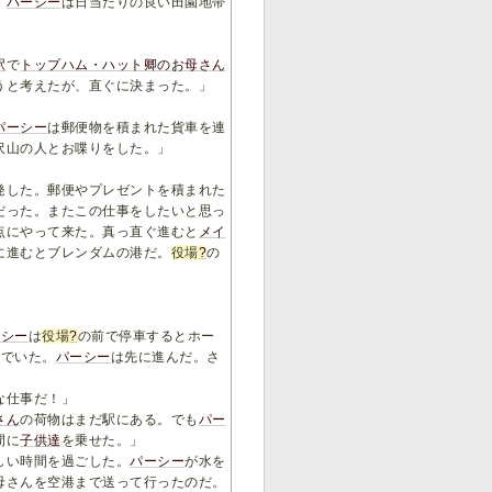
。
パーシー
は日当たりの良い田園地帯
駅
で
トップハム・ハット卿のお母さん
うと考えたが、直ぐに決まった。」
パーシー
は郵便物を積まれた貨車を連
沢山の人とお喋りをした。」
発した。郵便やプレゼントを積まれた
だった。またこの仕事をしたいと思っ
点にやって来た。真っ直ぐ進むと
メイ
に進むとブレンダムの港だ。
役場
?
の
」
ーシー
は
役場
?
の前で停車するとホー
んでいた。
パーシー
は先に進んだ。さ
な仕事だ！」
さん
の荷物はまだ駅にある。でも
パー
間に
子供達
を乗せた。」
しい時間を過ごした。
パーシー
が水を
母さんを空港まで送って行ったのだ。