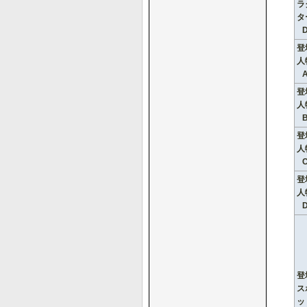
ラ
タ
登
人
登
人
登
人
登
人
登
ス
ッ