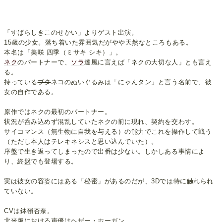
「すばらしきこのせかい」よりゲスト出演。
15歳の少女。落ち着いた雰囲気だがやや天然なところもある。
本名は「美咲 四季（ミサキ シキ）」。
ネク
のパートナーで、
ソラ
達風に言えば「ネクの大切な人」とも言え
る。
持っている
ブタ
ネコのぬいぐるみは「にゃんタン」と言う名前で、彼
女の自作である。
原作ではネクの最初のパートナー。
状況が呑み込めず混乱していたネクの前に現れ、契約を交わす。
サイコマンス（無生物に自我を与える）の能力でこれを操作して戦う
（ただし本人はテレキネシスと思い込んでいた）。
序盤で生き返ってしまったので出番は少ない。しかしある事情によ
り、終盤でも登場する。
実は彼女の容姿にはある「秘密」があるのだが、3Dでは特に触れられ
ていない。
CVは鉢嶺杏奈。
北米版における声優はヘザー・ホーガン。