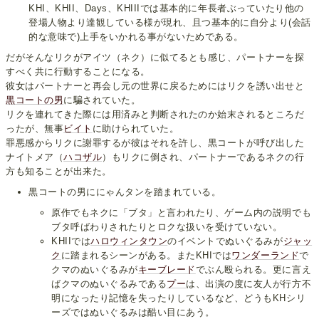
KHI、KHII、Days、KHIIIでは基本的に年長者ぶっていたり他の
登場人物より達観している様が現れ、且つ基本的に自分より(会話
的な意味で)上手をいかれる事がないためである。
だがそんなリクがアイツ（ネク）に似てるとも感じ、パートナーを探
すべく共に行動することになる。
彼女はパートナーと再会し元の世界に戻るためにはリクを誘い出せと
黒コートの男
に騙されていた。
リクを連れてきた際には用済みと判断されたのか始末されるところだ
ったが、無事
ビイト
に助けられていた。
罪悪感からリクに謝罪するが彼はそれを許し、黒コートが呼び出した
ナイトメア（
ハコザル
）もリクに倒され、パートナーであるネクの行
方も知ることが出来た。
黒コートの男ににゃんタンを踏まれている。
原作でもネクに「ブタ」と言われたり、ゲーム内の説明でも
ブタ呼ばわりされたりとロクな扱いを受けていない。
KHIIでは
ハロウィンタウン
のイベントでぬいぐるみが
ジャッ
ク
に踏まれるシーンがある。またKHIでは
ワンダーランド
で
クマのぬいぐるみが
キーブレード
でぶん殴られる。更に言え
ばクマのぬいぐるみである
プー
は、出演の度に友人が行方不
明になったり記憶を失ったりしているなど、どうもKHシリ
ーズではぬいぐるみは酷い目にあう。