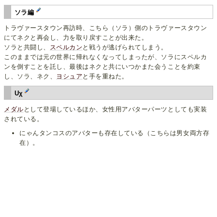
ソラ編
トラヴァースタウン再訪時、こちら（ソラ）側のトラヴァースタウン
にてネクと再会し、力を取り戻すことが出来た。
ソラと共闘し、
スペルカン
と戦うが逃げられてしまう。
このままでは元の世界に帰れなくなってしまったが、ソラにスペルカ
ンを倒すことを託し、最後はネクと共にいつかまた会うことを約束
し、ソラ、ネク、
ヨシュア
と手を重ねた。
Uχ
メダル
として登場しているほか、女性用アバターパーツとしても実装
されている。
にゃんタンコスのアバターも存在している（こちらは男女両方存
在）。