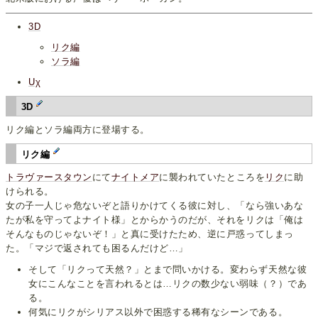
3D
リク編
ソラ編
Uχ
3D
リク編とソラ編両方に登場する。
リク編
トラヴァースタウン
にて
ナイトメア
に襲われていたところを
リク
に助
けられる。
女の子一人じゃ危ないぞと語りかけてくる彼に対し、「なら強いあな
たが私を守ってよナイト様」とからかうのだが、それをリクは「俺は
そんなものじゃないぞ！」と真に受けたため、逆に戸惑ってしまっ
た。「マジで返されても困るんだけど…」
そして「リクって天然？」とまで問いかける。変わらず天然な彼
女にこんなことを言われるとは…リクの数少ない弱味（？）であ
る。
何気にリクがシリアス以外で困惑する稀有なシーンである。