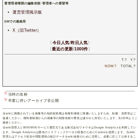
要管理者権限の編集依頼･管理者への要望等
運営管理掲示板
DMでの連絡用
X（旧Twitter）
〔
今日人気
/
昨日人気
〕
〔
最近の更新
/
1000件
〕
T.
?
Y.
?
NOW.
?
TOTAL.
?
*1
当時の名称
*2
卒業に伴いアーカイブ非公開
当wikiに掲載されている画像等の知的財産権は各権利者様に帰属いたしますため、転載・流用等はご
遠慮ください。権利者様側からの画像等の削除依頼や警告は速やかに対応いたします。
X
のDMよりご
連絡ください。
当wiki管理人とWIKIWIKIサービス運営元である株式会社ウキウキはGoogle Analyticsを利用してい
ます。Google Analyticsは匿名のトラフィックデータの収集のためにCookieを使用します。当wiki
管理人はアクセス状況や閲覧環境の統計データをwiki改善のために活用し、必要に応じて公表するこ