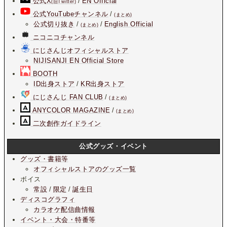
公式X
/
EN Official
(旧Twitter)
公式YouTubeチャンネル
/
(まとめ)
公式切り抜き
/
/
English Official
(まとめ)
ニコニコチャンネル
にじさんじオフィシャルストア
NIJISANJI EN Official Store
BOOTH
ID出身ストア
/
KR出身ストア
にじさんじ FAN CLUB
/
(まとめ)
ANYCOLOR MAGAZINE
/
(まとめ)
二次創作ガイドライン
公式グッズ・イベント
グッズ・書籍等
オフィシャルストアのグッズ一覧
ボイス
常設
/
限定
/
誕生日
ディスコグラフィ
カラオケ配信曲情報
イベント・大会・特番等