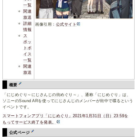
一覧
関連
放送
詳細
画像引用：
公式サイト
情報
ス
ポッ
トボ
イス
一覧
関連
放送
概要
「にじめぐり～にじさんじの街めぐり～」、通称「にじめぐり」は、
ソニーのSound ARを使ってにじさんじのメンバーが街中で喋るという
イベントです。
スマートフォンアプリ「にじめぐり」2021年1月31日（日）23:59を
もってサービス終了を発表。
公式ページ