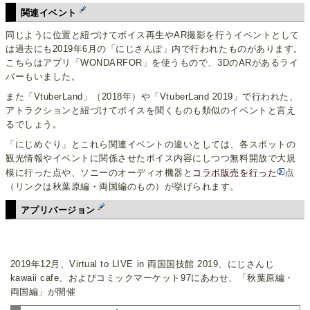
関連イベント
同じように位置と紐づけてボイス再生やAR撮影を行うイベントとして
は過去にも2019年6月の「にじさんぽ」内で行われたものがあります。
こちらはアプリ「WONDARFOR」を使うもので、3DのARがあるライ
バーもいました。
また「VtuberLand」（2018年）や「VtuberLand 2019」で行われた、
アトラクションと紐づけてボイスを聞くものも類似のイベントと言え
るでしょう。
「にじめぐり」とこれら関連イベントの違いとしては、各スポットの
観光情報やイベントに関係させたボイス内容にしつつ無料開放で大規
模に行った点や、ソニーのオーディオ機器と
コラボ販売を行った
点
（リンクは秋葉原編・両国編のもの）が挙げられます。
アプリバージョン
2019年12月、Virtual to LIVE in 両国国技館 2019、にじさんじ
kawaii cafe、およびコミックマーケット97にあわせ、「秋葉原編・
両国編」が開催