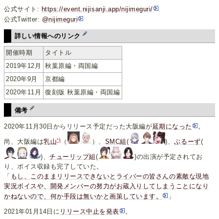
公式サイト:
https://event.nijisanji.app/nijimeguri/
公式Twitter:
@nijimeguri
詳しい情報へのリンク
開催時期
タイトル
2019年12月
秋葉原編・両国編
2020年9月
京都編
2020年11月
復刻版 秋葉原編・両国編
備考
2020年11月30日からリリース予定だった大阪編が
延期になった
。
*1
尚、大阪編は
乳山
（
）、
SMC組
(
)、
ぶるーず
(
)、
チューリップ組
(
)の出演が予定されてお
り、ボイス収録も完了していた。
「
もし、このままリリースできないとライバーの皆さんの素敵な現地
実況ボイスや、開発メンバーの努力がお蔵入りしてしまうことになり
かねないので、何か手段は無いかと画策しています。
」
2021年01月14日に
リリース中止を発表
。