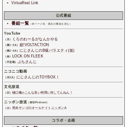
VirtuaReal Link
公式番組
番組一覧
（未ページ化・過去の番組を含む）
YouTube
くろのわーるがなんかやる
（月）
超!VOLTACTION
（第1･3火）
にじさんじのB級バラエティ(仮)
（第2･4火）
LOCK ON FLEEK
（金）
ぷちさんじ
（不定期）
ニコニコ動画
にじさんじのTOYBOX！
（月2火）
文化放送
樋口楓
こんな良い時間
何してんねん！
（日）
の
に
ニッポン放送
（各社Podcast）
周央サンゴのオールナイトニッポンA
（火）
コラボ・企画