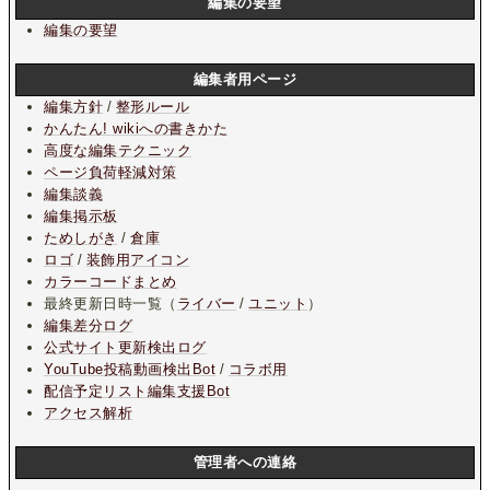
編集の要望
編集の要望
編集者用ページ
編集方針
/
整形ルール
かんたん! wikiへの書きかた
高度な編集テクニック
ページ負荷軽減対策
編集談義
編集掲示板
ためしがき
/
倉庫
ロゴ
/
装飾用アイコン
カラーコードまとめ
最終更新日時一覧（
ライバー
/
ユニット
）
編集差分ログ
公式サイト更新検出ログ
YouTube投稿動画検出Bot
/
コラボ用
配信予定リスト編集支援Bot
アクセス解析
管理者への連絡