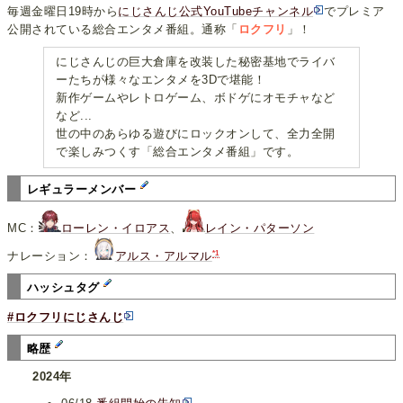
毎週金曜日19時から
にじさんじ公式YouTubeチャンネル
でプレミア
公開されている総合エンタメ番組。通称「
ロクフリ
」！
にじさんじの巨大倉庫を改装した秘密基地でライバ
ーたちが様々なエンタメを3Dで堪能！
新作ゲームやレトロゲーム、ボドゲにオモチャなど
など...
世の中のあらゆる遊びにロックオンして、全力全開
で楽しみつくす「総合エンタメ番組」です。
レギュラーメンバー
MC：
ローレン・イロアス
、
レイン・パターソン
*1
ナレーション：
アルス・アルマル
ハッシュタグ
#ロクフリにじさんじ
略歴
2024年