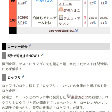
99
ヘルパゴス
3
7/24
22
24
ストレル
雲母たまこ
2026/0
*4
凸待ちでミニゲ
26/07/
26/08/
アルス・ア
100
4
8/01
ーム対決
30
01
ルマル
08/07の放送はお休み
コーナー紹介
5秒で答えまSHOW！
恒例企画。ゲストにランダムでお題を出題、当たったゲストは5秒以内
に必ず解答！
ロケフリ
ロクフリのロケ、略して「ロケフリ」！いつもの倉庫から飛び出す外
ロケ企画！
発端は、ローレンとのコラボ中に発覚した
叢雲カゲツ
の勘違い。ロ
ケ
クフリをロ
フリと言い間違えてしまったところ、ローレンがいつも
の調子で乗っかり、架空の旅番組「ロケフリ」が誕生。