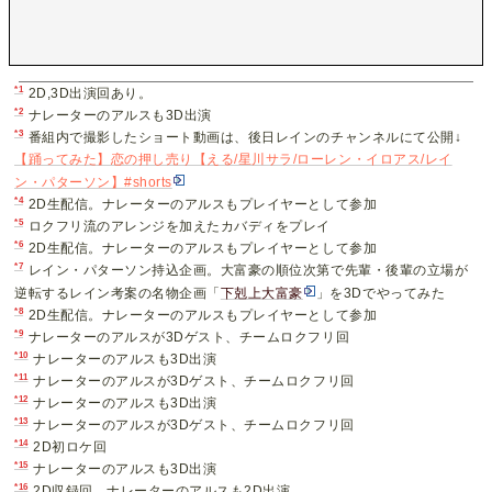
*1
2D,3D出演回あり。
*2
ナレーターのアルスも3D出演
*3
番組内で撮影したショート動画は、後日レインのチャンネルにて公開↓
【踊ってみた】恋の押し売り【える/星川サラ/ローレン・イロアス/レイ
ン・パターソン】#shorts
*4
2D生配信。ナレーターのアルスもプレイヤーとして参加
*5
ロクフリ流のアレンジを加えたカバディをプレイ
*6
2D生配信。ナレーターのアルスもプレイヤーとして参加
*7
レイン・パターソン持込企画。大富豪の順位次第で先輩・後輩の立場が
逆転するレイン考案の名物企画「
下剋上大富豪
」を3Dでやってみた
*8
2D生配信。ナレーターのアルスもプレイヤーとして参加
*9
ナレーターのアルスが3Dゲスト、チームロクフリ回
*10
ナレーターのアルスも3D出演
*11
ナレーターのアルスが3Dゲスト、チームロクフリ回
*12
ナレーターのアルスも3D出演
*13
ナレーターのアルスが3Dゲスト、チームロクフリ回
*14
2D初ロケ回
*15
ナレーターのアルスも3D出演
*16
2D収録回、ナレーターのアルスも2D出演。