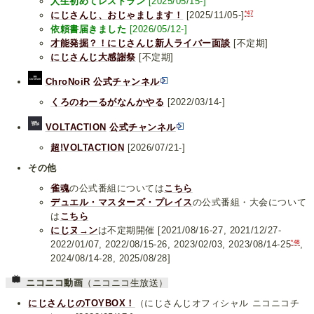
人生初めてレストラン
[2025/05/15-]
*47
にじさんじ、おじゃまします！
[2025/11/05-]
依頼書届きました
[2026/05/12-]
才能発掘？！にじさんじ新人ライバー面談
[不定期]
にじさんじ大感謝祭
[不定期]
ChroNoiR
公式チャンネル
くろのわーるがなんかやる
[2022/03/14-]
VOLTACTION
公式チャンネル
超!VOLTACTION
[2026/07/21-]
その他
雀魂
の公式番組については
こちら
デュエル・マスターズ・プレイス
の公式番組・大会について
は
こちら
にじヌ→ン
は不定期開催 [2021/08/16-27, 2021/12/27-
*48
2022/01/07, 2022/08/15-26, 2023/02/03, 2023/08/14-25
,
2024/08/14-28, 2025/08/28]
ニコニコ動画
（ニコニコ生放送）
にじさんじのTOYBOX！
（にじさんじオフィシャル ニコニコチ