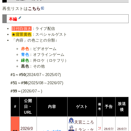
再生リストは
こちら
本編
日付白抜き
：ライブ配信
★背景黄色
：スペシャルゲスト
「内容」の色ごとの分類↓
赤色
：ビデオゲーム
青色
：オフラインゲーム
緑色
：外ロケ（ロケフリ）
黒色
：その他
#1～#50
(2024/07～2025/07)
#51～#98
(2025/08～2026/07)
#99～
(2026/07～)
公開
放送
備
#
日・
内容
ゲスト
予告
考
後
URL
天宮こころ
2026/0
*4
26/07/
26/07/
ミラン・ケ