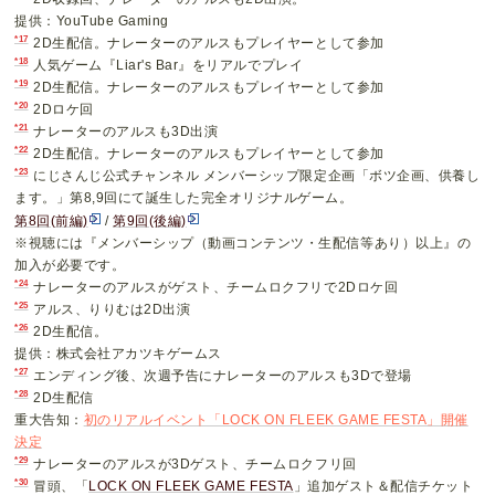
提供：YouTube Gaming
*17
2D生配信。ナレーターのアルスもプレイヤーとして参加
*18
人気ゲーム『Liar's Bar』をリアルでプレイ
*19
2D生配信。ナレーターのアルスもプレイヤーとして参加
*20
2Dロケ回
*21
ナレーターのアルスも3D出演
*22
2D生配信。ナレーターのアルスもプレイヤーとして参加
*23
にじさんじ公式チャンネル メンバーシップ限定企画「ボツ企画、供養し
ます。」第8,9回にて誕生した完全オリジナルゲーム。
第8回(前編)
/
第9回(後編)
※視聴には『メンバーシップ（動画コンテンツ・生配信等あり）以上』の
加入が必要です。
*24
ナレーターのアルスがゲスト、チームロクフリで2Dロケ回
*25
アルス、りりむは2D出演
*26
2D生配信。
提供：株式会社アカツキゲームス
*27
エンディング後、次週予告にナレーターのアルスも3Dで登場
*28
2D生配信
重大告知：
初のリアルイベント「LOCK ON FLEEK GAME FESTA」開催
決定
*29
ナレーターのアルスが3Dゲスト、チームロクフリ回
*30
冒頭、「
LOCK ON FLEEK GAME FESTA
」追加ゲスト＆配信チケット