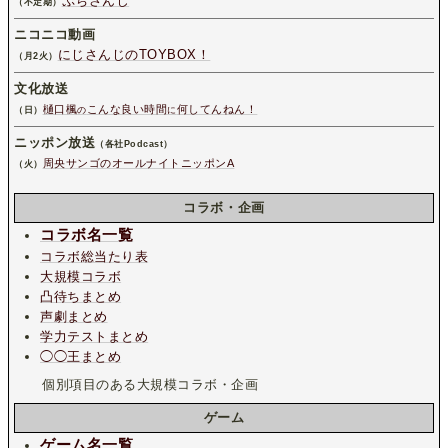
ぷちさんじ
（不定期）
ニコニコ動画
にじさんじのTOYBOX！
（月2火）
文化放送
樋口楓
こんな良い時間
何してんねん！
（日）
の
に
ニッポン放送
（各社Podcast）
周央サンゴのオールナイトニッポンA
（火）
コラボ・企画
コラボ名一覧
コラボ総当たり表
大規模コラボ
凸待ちまとめ
声劇まとめ
学力テストまとめ
◯◯王まとめ
個別項目のある大規模コラボ・企画
ゲーム
ゲーム名一覧