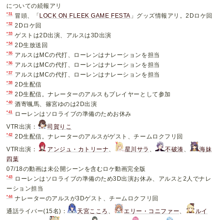
についての続報アリ
*31
冒頭、「
LOCK ON FLEEK GAME FESTA
」グッズ情報アリ。2Dロケ回
*32
2Dロケ回
*33
ゲストは2D出演、アルスは3D出演
*34
2D生放送回
*35
アルスはMCの代打、ローレンはナレーションを担当
*36
アルスはMCの代打、ローレンはナレーションを担当
*37
アルスはMCの代打、ローレンはナレーションを担当
*38
2D生配信
*39
2D生配信。ナレーターのアルスもプレイヤーとして参加
*40
酒寄颯馬、篠宮ゆのは2D出演
*41
ローレンはソロライブの準備のためお休み
VTR出演：
司賀りこ
*42
2D生配信。ナレーターのアルスがゲスト、チームロクフリ回
VTR出演：
アンジュ・カトリーナ
、
星川サラ
、
不破湊
、
海妹
四葉
07/18の動画は未公開シーンを含むロケ動画完全版
*43
ローレンはソロライブの準備のため3D出演お休み、アルスと2人でナレ
ーション担当
*44
ナレーターのアルスが3Dゲスト、チームロクフリ回
通話ライバー(15名)：
天宮こころ
、
エリー・コニファー
、
ルイ