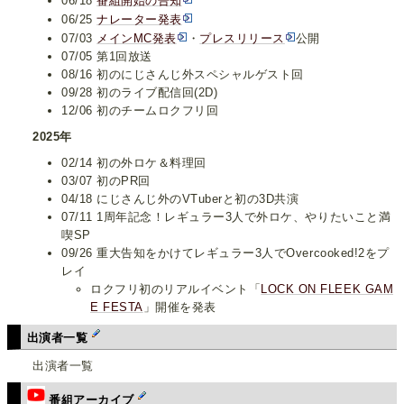
06/18
番組開始の告知
06/25
ナレーター発表
07/03
メインMC発表
・
プレスリリース
公開
07/05 第1回放送
08/16 初のにじさんじ外スペシャルゲスト回
09/28 初のライブ配信回(2D)
12/06 初のチームロクフリ回
2025年
02/14 初の外ロケ＆料理回
03/07 初のPR回
04/18 にじさんじ外のVTuberと初の3D共演
07/11 1周年記念！レギュラー3人で外ロケ、やりたいこと満
喫SP
09/26 重大告知をかけてレギュラー3人でOvercooked!2をプ
レイ
ロクフリ初のリアルイベント「
LOCK ON FLEEK GAM
E FESTA
」開催を発表
出演者一覧
出演者一覧
番組アーカイブ