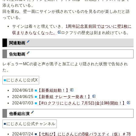
添えられている。
回を重ね、壁一面にサインが残されているのを見るのが楽しみだと語
っている。
サインは着々と増えていき、
1周年記念直前回ではついに壁1枚に
収まりきらなくなった。
ロクフリの歴史は刻まれ続けている。
関連動画
告知動画
レギュラーMCの姿と声が黒子と加工により隠された状態で告知され
た。
■
にじさんじ公式X
2024/06/18
■
【新番組始動！】
2024/06/25
■
【新番組 ナレーター発表！】
2024/07/03
■
【#ロクフリにじさんじ 7月5日(金)19時開始！】
他番組出演
■
にじさんじ公式チャンネル
2024/07/24
■
【七転び】にじさんじのB級バラエティ（仮）＃78