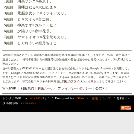
1組目 周央サンゴ×轟京子、
2組目 因幡はねる×犬山たまき、
3組目 電脳少女シロ×ミライアカリ、
4組目 ときのそら×富士葵、
5組目 神楽すず×カルロ・ピノ、
6組目 夕陽リリ×森中花咲、
7組目 ヤマトイオリ×花京院ちえり、
8組目 しぐれうい×癒月ちょこ
当wikiに掲載されている画像等の知的財産権は各権利者様に帰属いたしますため、転載・流用等はご
遠慮ください。権利者様側からの画像等の削除依頼や警告は速やかに対応いたします。
X
のDMよりご
連絡ください。
当wiki管理人とWIKIWIKIサービス運営元である株式会社ウキウキはGoogle Analyticsを利用してい
ます。Google Analyticsは匿名のトラフィックデータの収集のためにCookieを使用します。当wiki
管理人はアクセス状況や閲覧環境の統計データをwiki改善のために活用し、必要に応じて公表するこ
とがあります。株式会社ウキウキの利用内容は
同社のプライバシーポリシー
よりご確認ください。
WIKIWIKI [
利用規約
|
利用ルール
|
プライバシーポリシー
|
公式X
]
レンタルWIKI by
WIKIWIKI.jp*
/ Designed by
Olivia
/
広告について
/ 無料レン
タル掲示板
zawazawa