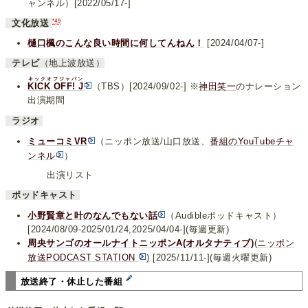
ャンネル）[2022/05/17-]
*49
文化放送
樋口楓のこんな良い時間に何してんねん！
[2024/04/07-]
テレビ
（地上波放送）
キックオフジャパン
KICK OFF! J
（TBS）[2024/09/02-] ※
神田笑一
のナレーション
出演期間
ラジオ
ミューコミVR
（ニッポン放送/山口放送、
番組のYouTubeチャ
ンネル
）
出演リスト
ポッドキャスト
小野賢章と叶のなんでもない話
（Audibleポッドキャスト）
[2024/08/09-2025/01/24,2025/04/04-](毎週更新)
周央サンゴのオールナイトニッポンA(オルタナティブ)
(
ニッポン
放送PODCAST STATION
) [2025/11/11-](毎週火曜更新)
放送終了・休止した番組