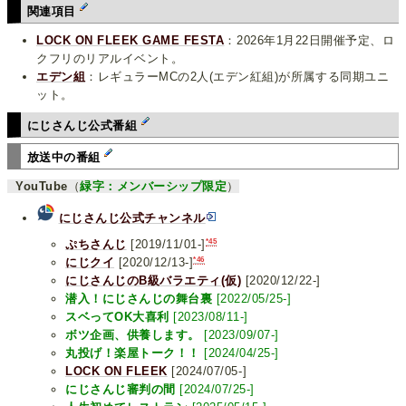
関連項目
LOCK ON FLEEK GAME FESTA
：2026年1月22日開催予定、ロ
クフリのリアルイベント。
エデン組
：レギュラーMCの2人(エデン紅組)が所属する同期ユニ
ット。
にじさんじ公式番組
放送中の番組
YouTube
（
緑字：メンバーシップ限定
）
にじさんじ公式チャンネル
*45
ぷちさんじ
[2019/11/01-]
*46
にじクイ
[2020/12/13-]
にじさんじのB級バラエティ(仮)
[2020/12/22-]
潜入！にじさんじの舞台裏
[2022/05/25-]
スベってOK大喜利
[2023/08/11-]
ボツ企画、供養します。
[2023/09/07-]
丸投げ！楽屋トーク！！
[2024/04/25-]
LOCK ON FLEEK
[2024/07/05-]
にじさんじ審判の間
[2024/07/25-]