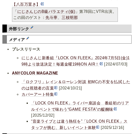
【八百万置き】
「
にじさんじのB級バラエティ(仮)
」第78回にVTR出演。
この回のゲスト：
先斗寧
、
三枝明那
外部リンク
メディア
プレスリリース
にじさんじ新番組『LOCK ON FLEEK』2024年7月5日(金)1
9時より放送決定！毎週金曜19時ON AIR！
[2024/07/03]
ANYCOLOR MAGAZINE
「ロクフリ」レイン＆ローレン対談 初МCの不安を払拭した
のは視聴者の言葉
[2024/10/21]
カバーアート特集
「LOCK ON FLEEK」ライバー座談会 番組初のリア
ルイベントで味わう“GAME FESTA”の醍醐味
[2025/12/02]
“音楽ライブとは違う熱狂を”「LOCK ON FLEEK」ス
タッフが挑む、新しいイベント体験
[2025/12/16]