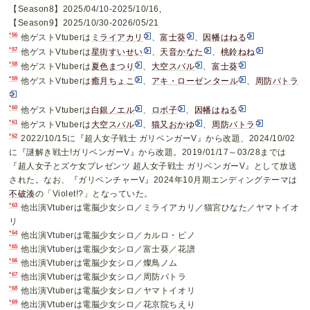
【Season8】2025/04/10-2025/10/16,
【Season9】2025/10/30-2026/05/21
*56
他ゲストVtuberは
ミライアカリ
、
富士葵
、
因幡はねる
*57
他ゲストVtuberは
星街すいせい
、
天音かなた
、
桃鈴ねね
*58
他ゲストVtuberは
夏色まつり
、
大空スバル
、
富士葵
*59
他ゲストVtuberは
癒月ちょこ
、
アキ・ローゼンタール
、
周防バトラ
*60
他ゲストVtuberは
白銀ノエル
、
ロボ子
、
因幡はねる
*61
他ゲストVtuberは
大空スバル
、
猫又おかゆ
、
周防バトラ
*62
2022/10/15に『超人女子戦士 ガリベンガーV』から改題、2024/10/02
に『謎解き戦士!ガリベンガーV』から改題。2019/01/17～03/28までは
『超人女子とズケ女プレゼンツ 超人女子戦士 ガリベンガーV』として放送
された。なお、『ガリベンチャーV』2024年10月期エンディングテーマは
不破湊
の「Violet!?」となっていた。
*63
他出演Vtuberは電脳少女シロ／ミライアカリ／猫宮ひなた／ヤマトイオ
リ
*64
他出演Vtuberは電脳少女シロ／カルロ・ピノ
*65
他出演Vtuberは電脳少女シロ／富士葵／花譜
*66
他出演Vtuberは電脳少女シロ／燦鳥ノム
*67
他出演Vtuberは電脳少女シロ／周防パトラ
*68
他出演Vtuberは電脳少女シロ／ヤマトイオリ
*69
他出演Vtuberは電脳少女シロ／花京院ちえり