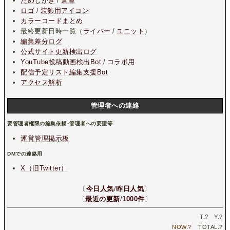
ためしがき
/
倉庫
ロゴ
/
装飾用アイコン
カラーコードまとめ
最終更新日時一覧（
ライバー
/
ユニット
）
編集差分ログ
公式サイト更新検出ログ
YouTube投稿動画検出Bot
/
コラボ用
配信予定リスト編集支援Bot
アクセス解析
管理者への連絡
要管理者権限の編集依頼･管理者への要望等
運営管理掲示板
DMでの連絡用
X（旧Twitter）
〔
今日人気
/
昨日人気
〕
〔
最近の更新
/
1000件
〕
T.
?
Y.
?
NOW.
?
TOTAL.
?