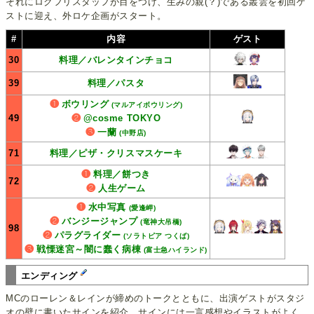
それにロクフリスタッフが目をつけ、生みの親(？)である叢雲を初回ゲ
ストに迎え、外ロケ企画がスタート。
#
内容
ゲスト
30
料理／バレンタインチョコ
39
料理／パスタ
❶
ボウリング
(マルアイボウリング)
49
❷
@cosme TOKYO
❸
一蘭
(中野店)
71
料理／ピザ・クリスマスケーキ
❶
料理／餅つき
72
❷
人生ゲーム
❶
水中写真
(愛逢岬)
❷
バンジージャンプ
(竜神大吊橋)
98
❷
パラグライダー
(ソラトピア つくば)
❸
戦慄迷宮～闇に蠢く病棟
(富士急ハイランド)
エンディング
MCのローレン＆レインが締めのトークとともに、出演ゲストがスタジ
オの壁に書いたサインを紹介。サインには一言感想やイラストがよく