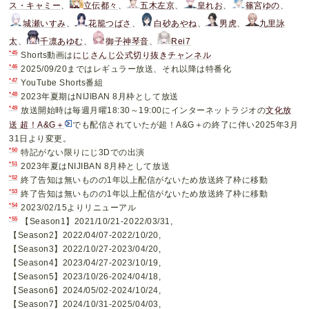
ス・キャミー
、
立伝都々
、
五木左京
、
皇れお
、
篠宮ゆの
、
城瀬いすみ
、
花籠つばさ
、
白砂あやね
、
男虎
、
九里詠
太
、
千凛あゆむ
、
御子神琴音
、
Rei7
*45
Shorts動画は
にじさんじ公式切り抜きチャンネル
*46
2025/09/20まではレギュラー放送、それ以降は特番化
*47
YouTube Shorts番組
*48
2023年夏期はNIJIBAN 8月枠として放送
*49
放送開始時は毎週月曜18:30～19:00にインターネットラジオの
文化放
送 超！A&G＋
でも配信されていたが超！A&G＋の終了に伴い2025年3月
31日より変更。
*50
特記がない限りにじ3Dでの出演
*51
2023年夏はNIJIBAN 8月枠として放送
*52
終了告知は無いものの1年以上配信がないため放送終了枠に移動
*53
終了告知は無いものの1年以上配信がないため放送終了枠に移動
*54
2023/02/15よりリニューアル
*55
【Season1】2021/10/21-2022/03/31,
【Season2】2022/04/07-2022/10/20,
【Season3】2022/10/27-2023/04/20,
【Season4】2023/04/27-2023/10/19,
【Season5】2023/10/26-2024/04/18,
【Season6】2024/05/02-2024/10/24,
【Season7】2024/10/31-2025/04/03,