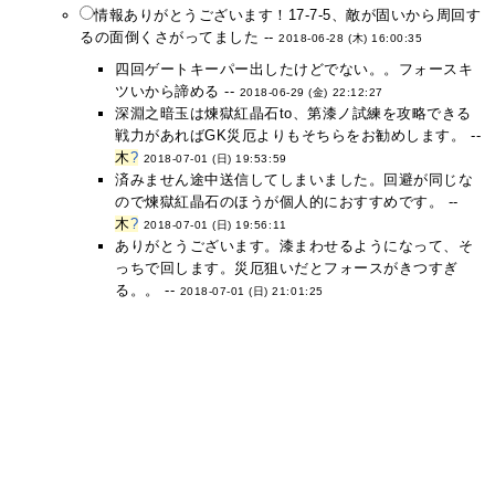
情報ありがとうございます！17-7-5、敵が固いから周回す
るの面倒くさがってました --
2018-06-28 (木) 16:00:35
四回ゲートキーパー出したけどでない。。フォースキ
ツいから諦める --
2018-06-29 (金) 22:12:27
深淵之暗玉は煉獄紅晶石to、第漆ノ試練を攻略できる
戦力があればGK災厄よりもそちらをお勧めします。 --
木
?
2018-07-01 (日) 19:53:59
済みません途中送信してしまいました。回避が同じな
ので煉獄紅晶石のほうが個人的におすすめです。 --
木
?
2018-07-01 (日) 19:56:11
ありがとうございます。漆まわせるようになって、そ
っちで回します。災厄狙いだとフォースがきつすぎ
る。。 --
2018-07-01 (日) 21:01:25