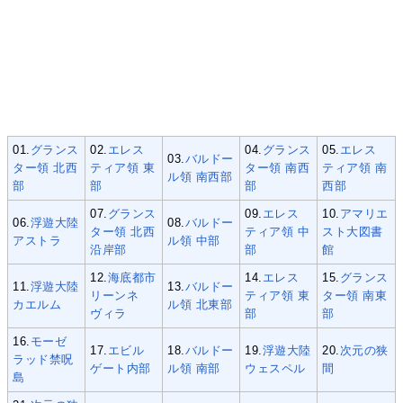
01.
グランス
02.
エレス
04.
グランス
05.
エレス
03.
バルドー
ター領 北西
ティア領 東
ター領 南西
ティア領 南
ル領 南西部
部
部
部
西部
07.
グランス
09.
エレス
10.
アマリエ
06.
浮遊大陸
08.
バルドー
ター領 北西
ティア領 中
スト大図書
アストラ
ル領 中部
沿岸部
部
館
12.
海底都市
14.
エレス
15.
グランス
11.
浮遊大陸
13.
バルドー
リーンネ
ティア領 東
ター領 南東
カエルム
ル領 北東部
ヴィラ
部
部
16.
モーゼ
17.
エビル
18.
バルドー
19.
浮遊大陸
20.
次元の狭
ラッド禁呪
ゲート内部
ル領 南部
ウェスペル
間
島