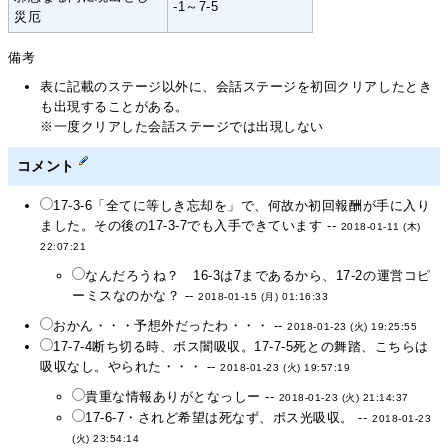
-1～7-5
災厄
備考
表に記載のステージ以外に、会話ステージを初回クリアしたとき
も出現することがある。
※一度クリアした会話ステージでは出現しない
コメント
17-3-6「全てに等しき忘却を」で、何故か初回報酬が手に入り
ました。その後の17-3-7でも入手できています --
2018-01-11 (木)
22:07:21
なんだろうね？ 16-3は7まであるから、17-2の運営コピ
ーミスなのかな？ --
2018-01-15 (月) 01:16:33
おかん・・・予想外だったわ・・・ --
2018-01-23 (火) 19:25:55
17-7-4断ち切る時、ボス闇吸収。17-7-5死との舞踏、こちらは
吸収なし。やられた・・・ --
2018-01-23 (火) 19:57:19
貴重な情報ありがとなっしー --
2018-01-23 (火) 21:14:37
17-6-7・されど希望は死なず、ボス光吸収。 --
2018-01-23
(火) 23:54:14