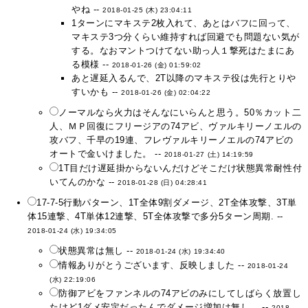
やね --
2018-01-25 (木) 23:04:11
1ターンにマキステ2枚入れて、あとはバフに回って、
マキステ3つ分くらい維持すれば回避でも問題ない気が
する。なおマントつけてない助っ人１撃死はたまにあ
る模様 --
2018-01-26 (金) 01:59:02
あと遅延入るんで、2T以降のマキステ役は先行とりや
すいかも --
2018-01-26 (金) 02:04:22
ノーマルなら火力はそんなにいらんと思う。50％カット二
人、ＭＰ回復にフリージアの74アビ、ヴァルキリーノエルの
攻バフ、千早の19連、フレヴァルキリーノエルの74アビの
オートで金いけました。 --
2018-01-27 (土) 14:19:59
1T目だけ遅延掛からないんだけどそこだけ状態異常耐性付
いてんのかな --
2018-01-28 (日) 04:28:41
17-7-5行動パターン、1T全体9割ダメージ、2T全体攻撃、3T単
体15連撃、4T単体12連撃、5T全体攻撃で多分5ターン周期. --
2018-01-24 (水) 19:34:05
状態異常は無し --
2018-01-24 (水) 19:34:40
情報ありがとうございます、反映しました --
2018-01-24
(水) 22:19:06
防御アビをファンネルの74アビのみにしてしばらく放置し
たけど1ダメ安定だったんでダメージ増加は無し。 --
2018-