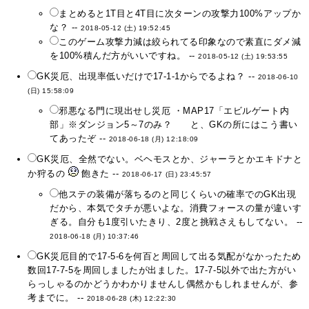
まとめると1T目と4T目に次ターンの攻撃力100%アップか
な？ --
2018-05-12 (土) 19:52:45
このゲーム攻撃力減は絞られてる印象なので素直にダメ減
を100%積んだ方がいいですね。 --
2018-05-12 (土) 19:53:55
GK災厄、出現率低いだけで17-1-1からでるよね？ --
2018-06-10
(日) 15:58:09
邪悪なる門に現出せし災厄 ・MAP17「エビルゲート内
部」※ダンジョン5～7のみ？ と、GKの所にはこう書い
てあったぞ --
2018-06-18 (月) 12:18:09
GK災厄、全然でない。ベヘモスとか、ジャーラとかエキドナと
か狩るの
飽きた --
2018-06-17 (日) 23:45:57
他ステの装備が落ちるのと同じくらいの確率でのGK出現
だから、本気でタチが悪いよな。消費フォースの量が違いす
ぎる。自分も1度引いたきり、2度と挑戦さえもしてない。 --
2018-06-18 (月) 10:37:46
GK災厄目的で17-5-6を何百と周回して出る気配がなかったため
数回17-7-5を周回しましたが出ました。17-7-5以外で出た方がい
らっしゃるのかどうかわかりませんし偶然かもしれませんが、参
考までに。 --
2018-06-28 (木) 12:22:30