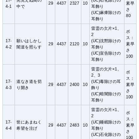
17-
先見えぬ闇の
(UC)石化除けの
29
4437
2327
10
素早
4-1
中で
耳飾り
さ
(UC)麻痺除けの
80
耳飾り
雷霊の欠片×1、
ボ
2
ス：
17-
願いはしかし
(UC)沈黙除けの
29
4437
2120
10
素早
4-2
闇道を照らす
耳飾り
さ
(UC)宣告除けの
100
耳飾り
雷霊の欠片×1、
ボ
2、3
ス：
17-
道なき道を切
(UC)毒除けの耳
29
4437
2400
10
素早
4-3
り開き
飾り
さ
(UC)暗闇除けの
100
耳飾り
雷霊の欠片×1、
ボ
2
ス：
17-
世にあまねく
(UC)睡眠除けの
29
4437
2483
10
素早
4-4
希望を注げ
耳飾り
さ
(UC)石化除けの
100