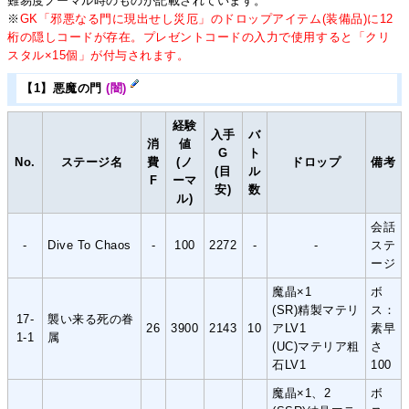
難易度ノーマル時のものが記載されています。
※
GK「邪悪なる門に現出せし災厄」のドロップアイテム(装備品)に12
桁の隠しコードが存在。プレゼントコードの入力で使用すると「クリ
スタル×15個」が付与されます。
【1】悪魔の門
(闇)
経験
入手
バ
消
値
G
ト
No.
ステージ名
費
(ノ
ドロップ
備考
(目
ル
F
ーマ
安)
数
ル)
会話
-
Dive To Chaos
-
100
2272
-
-
ステ
ージ
魔晶×1
ボ
(SR)精製マテリ
ス：
17-
襲い来る死の眷
26
3900
2143
10
アLV1
素早
1-1
属
(UC)マテリア粗
さ
石LV1
100
魔晶×1、2
ボ