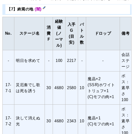
【7】終焉の地
(闇)
経験
入手
バ
消
値
G
ト
No.
ステージ名
費
(ノ
ドロップ
備考
(目
ル
F
ーマ
安)
数
ル)
会話
-
明日を求めて
-
100
2217
-
-
ステ
ージ
ボ
魔晶×2
ス：
17-
災厄奏でし歌
(SSR)ホワイト
30
4680
2580
10
素早
7-1
は死を誘う
トリュフ×1
さ
(C)モフの肉×1
100
ボ
ス：
17-
決して消えぬ
魔晶×1
30
4680
2343
10
素早
7-2
光
(C)モフの肉×1
さ
100