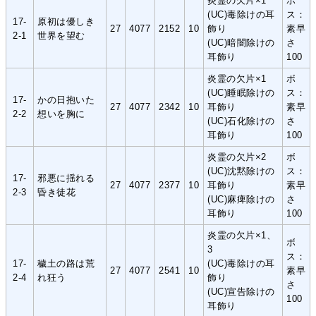
炎霊の欠片×1
ボ
(UC)毒除けの耳
ス：
17-
原初は優しき
27
4077
2152
10
飾り
素早
2-1
世界を望む
(UC)暗闇除けの
さ
耳飾り
100
炎霊の欠片×1
ボ
(UC)睡眠除けの
ス：
17-
かの日抱いた
27
4077
2342
10
耳飾り
素早
2-2
想いを胸に
(UC)石化除けの
さ
耳飾り
100
炎霊の欠片×2
ボ
(UC)沈黙除けの
ス：
17-
邪悪に揺れる
27
4077
2377
10
耳飾り
素早
2-3
昏き徒花
(UC)麻痺除けの
さ
耳飾り
100
炎霊の欠片×1、
ボ
3
ス：
17-
穢土の路は荒
(UC)毒除けの耳
27
4077
2541
10
素早
2-4
れ狂う
飾り
さ
(UC)宣告除けの
100
耳飾り