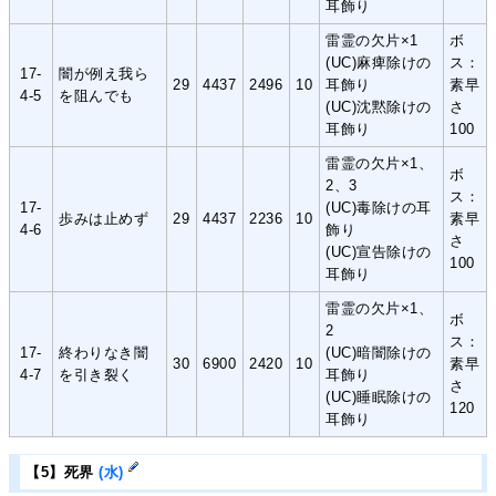
耳飾り
雷霊の欠片×1
ボ
(UC)麻痺除けの
ス：
17-
闇が例え我ら
29
4437
2496
10
耳飾り
素早
4-5
を阻んでも
(UC)沈黙除けの
さ
耳飾り
100
雷霊の欠片×1、
ボ
2、3
ス：
17-
(UC)毒除けの耳
歩みは止めず
29
4437
2236
10
素早
4-6
飾り
さ
(UC)宣告除けの
100
耳飾り
雷霊の欠片×1、
ボ
2
ス：
17-
終わりなき闇
(UC)暗闇除けの
30
6900
2420
10
素早
4-7
を引き裂く
耳飾り
さ
(UC)睡眠除けの
120
耳飾り
【5】死界
(水)