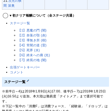
21.
次元の狭
間 深奥
▼初クリア報酬について（全ステージ共通）
ステージ一覧
【1】悪魔の門 (闇)
【2】奈落の顎 (炎)
【3】導無き所 (樹)
【4】常闇の道 (雷)
【5】死界 (水)
【6】終末への廊 (光)
【7】終焉の地 (闇)
出現ゲートキーパー
コメント
ステージ一覧
※前半(1～4)は2018年1月9日(火)17:00、後半(5～7)は2018年1月23日
(火)16:50より追加。本大陸は難易度「ナイトメア」まで選択可能で
す。
※下記一覧中の「消費F」は消費フォース、「経験値」「ドロップ」は