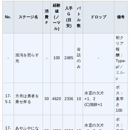
経験
入手
バ
消
値
G
ト
No.
ステージ名
費
(ノ
ドロップ
備考
(目
ル
F
ーマ
安)
数
ル)
初ク
リア
会
報
混沌を照らす
話
酬：
-
-
100
2485
-
光
の
Type-
み
μ/
ノ
エル-
μ
ボ
水霊の欠片
ス：
17-
方舟は勇者を
30
4620
2336
10
×1、2
素早
5-1
乗せ奔る
(C)鶏卵×1
さ
100
ボ
水霊の欠片
ス：
17-
あやふやにな