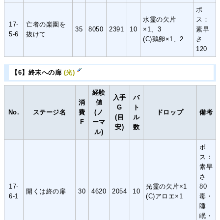
ボ
水霊の欠片
ス：
17-
亡者の楽園を
35
8050
2391
10
×1、3
素早
5-6
抜けて
(C)鶏卵×1、2
さ
120
【6】終末への廊
(光)
経験
入手
バ
消
値
G
ト
No.
ステージ名
費
(ノ
ドロップ
備考
(目
ル
F
ーマ
安)
数
ル)
ボ
ス：
素早
さ
17-
光霊の欠片×1
80
開くは終の扉
30
4620
2054
10
6-1
(C)アロエ×1
毒・
睡
眠・