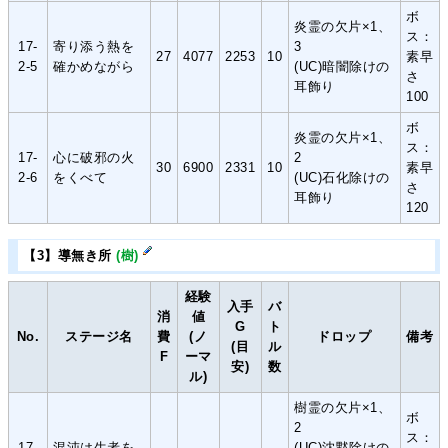
ボ
炎霊の欠片×1、
ス：
17-
寄り添う熱を
3
27
4077
2253
10
素早
2-5
確かめながら
(UC)暗闇除けの
さ
耳飾り
100
ボ
炎霊の欠片×1、
ス：
17-
心に破邪の火
2
30
6900
2331
10
素早
2-6
をくべて
(UC)石化除けの
さ
耳飾り
120
【3】導無き所
(樹)
経験
入手
バ
消
値
G
ト
No.
ステージ名
費
(ノ
ドロップ
備考
(目
ル
F
ーマ
安)
数
ル)
樹霊の欠片×1、
ボ
2
ス：
17-
混沌は生者を
(UC)沈黙除けの