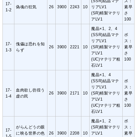
(SSR)結晶マテ
ス：
17-
偽魂の狂気
26
3900
2243
10
リアLV1
素早
1-2
(SR)精製マテリ
さ
アLV1
100
魔晶×1、2、4
(SSR)結晶マテ
ボ
リアLV1
ス：
17-
傀儡は恐れを知
26
3900
2221
10
(SR)精製マテリ
素早
1-3
らず
アLV1
さ
(UC)マテリア粗
100
石LV1
魔晶×1、4
(SSR)結晶マテ
ボ
リアLV1
ス：
17-
血肉欲し彷徨う
26
3900
2171
10
(SR)精製マテリ
素早
1-4
虚の民
アLV1
さ
(UC)マテリア粗
100
石LV1
魔晶×1、2
ボ
がらんどうの眼
(SR)精製マテリ
ス：
17-
に映る世界の色
26
3900
2208
10
アLV1
素早
1-5