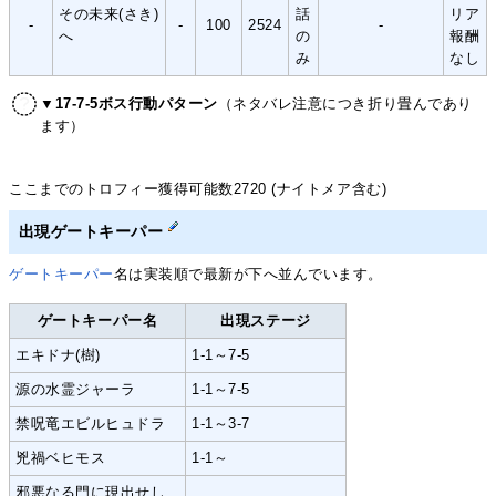
その未来(さき)
話
リア
-
-
100
2524
-
へ
の
報酬
み
なし
▼17-7-5ボス行動パターン
（ネタバレ注意につき折り畳んであり
ます）
ここまでのトロフィー獲得可能数2720 (ナイトメア含む)
出現ゲートキーパー
ゲートキーパー
名は実装順で最新が下へ並んでいます。
ゲートキーパー名
出現ステージ
エキドナ(樹)
1-1～7-5
源の水霊ジャーラ
1-1～7-5
禁呪竜エビルヒュドラ
1-1～3-7
兇禍ベヒモス
1-1～
邪悪なる門に現出せし