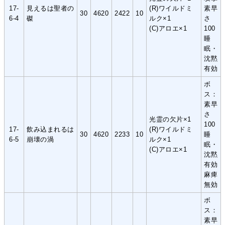
17-
見えるは聖者の
(R)ワイルドミ
素早
30
4620
2422
10
6-4
磔
ルク×1
さ
(C)アロエ×1
100
睡
眠・
沈黙
有効
ボ
ス：
素早
さ
光霊の欠片×1
100
17-
飲み込まれるは
(R)ワイルドミ
30
4620
2233
10
睡
6-5
崩壊の渦
ルク×1
眠・
(C)アロエ×1
沈黙
有効
麻痺
無効
ボ
ス：
素早