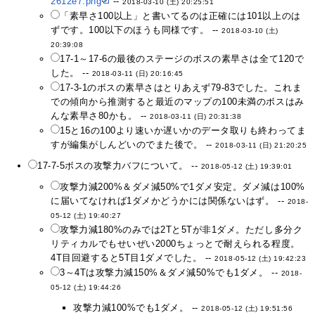
2612e7.png
--
2018-03-10 (土) 20:25:51
「素早さ100以上」と書いてるのは正確には101以上のは
ずです。100以下のほうも同様です。 --
2018-03-10 (土)
20:39:08
17-1～17-6の最後のステージのボスの素早さは全て120で
した。 --
2018-03-11 (日) 20:16:45
17-3-1のボスの素早さはとりあえず79-83でした。これま
での傾向から推測すると最近のマップの100未満のボスはみ
んな素早さ80かも。 --
2018-03-11 (日) 20:31:38
15と16の100より速いか遅いかのデータ取りも終わってま
すが編集がしんどいのでまた後で。 --
2018-03-11 (日) 21:20:25
17-7-5ボスの攻撃力バフについて。 --
2018-05-12 (土) 19:39:01
攻撃力減200%＆ダメ減50%で1ダメ安定。ダメ減は100%
に届いてなければ1ダメかどうかには関係ないはず。 --
2018-
05-12 (土) 19:40:27
攻撃力減180%のみでは2Tと5Tが非1ダメ。ただし多分ク
リティカルでもせいぜい2000ちょっとで耐えられる程度。
4T目回避すると5T目1ダメでした。 --
2018-05-12 (土) 19:42:23
3～4Tは攻撃力減150%＆ダメ減50%でも1ダメ。 --
2018-
05-12 (土) 19:44:26
攻撃力減100%でも1ダメ。 --
2018-05-12 (土) 19:51:56