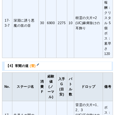
報
酬：
クリ
樹霊の欠片×2
スタ
17-
深淵に誘う悪
30
6900
2275
10
(UC)麻痺除けの
ル 5
3-7
魔の笛の音
耳飾り
個
ボ
ス：
素早
さ
120
【4】常闇の道
(雷)
経験
入手
バ
消
値
G
ト
No.
ステージ名
費
(ノ
ドロップ
備考
(目
ル
F
ーマ
安)
数
ル)
雷霊の欠片×1、
ボ
2、3
ス：