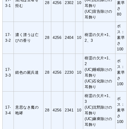
28
4256
2302
10
素早
3-1
拒む
耳飾り
さ
(UC)宣告除けの
80
耳飾り
ボ
ス：
17-
濃く漂うは亡
樹霊の欠片×1、
28
4256
2404
10
素早
3-2
びの香り
2、3
さ
100
樹霊の欠片×1、
ボ
2
ス：
17-
(UC)睡眠除けの
錆色の屍兵達
28
4256
2230
10
素早
3-3
耳飾り
さ
(UC)石化除けの
100
耳飾り
樹霊の欠片×1、
ボ
3
ス：
17-
意思なき魔の
(UC)沈黙除けの
28
4256
2341
10
素早
3-4
咆哮
耳飾り
さ
(UC)麻痺除けの
100
耳飾り