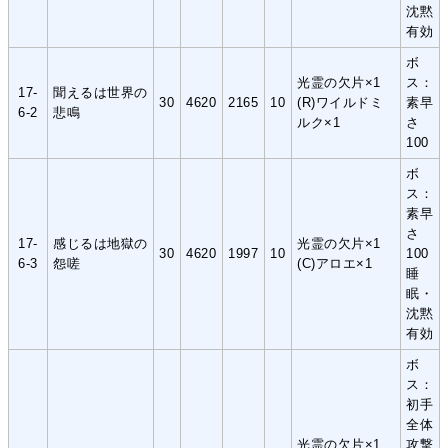
沈黙
有効
ボ
光霊の欠片×1
ス：
17-
聞えるは世界の
30
4620
2165
10
(R)ワイルドミ
素早
6-2
悲鳴
ルク×1
さ
100
ボ
ス：
素早
さ
17-
感じるは地獄の
光霊の欠片×1
30
4620
1997
10
100
6-3
怨嗟
(C)アロエ×1
睡
眠・
沈黙
有効
ボ
ス：
初手
全体
光霊の欠片×1
攻撃