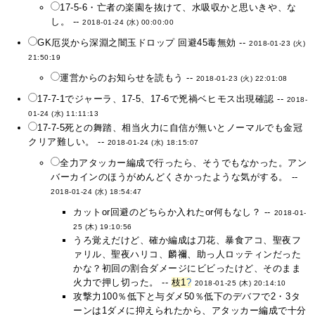
17-5-6・亡者の楽園を抜けて、水吸収かと思いきや、な
し。 --
2018-01-24 (水) 00:00:00
GK厄災から深淵之闇玉ドロップ 回避45毒無効 --
2018-01-23 (火)
21:50:19
運営からのお知らせを読もう --
2018-01-23 (火) 22:01:08
17-7-1でジャーラ、17-5、17-6で兇禍ベヒモス出現確認 --
2018-
01-24 (水) 11:11:13
17-7-5死との舞踏、相当火力に自信が無いとノーマルでも金冠
クリア難しい。 --
2018-01-24 (水) 18:15:07
全力アタッカー編成で行ったら、そうでもなかった。アン
バーカインのほうがめんどくさかったような気がする。 --
2018-01-24 (水) 18:54:47
カットor回避のどちらか入れたor何もなし？ --
2018-01-
25 (木) 19:10:56
うろ覚えだけど、確か編成は刀花、暴食アコ、聖夜フ
ァリル、聖夜ハリコ、麟禰、助っ人ロッティンだった
かな？初回の割合ダメージにビビったけど、そのまま
火力で押し切った。 --
枝1
?
2018-01-25 (木) 20:14:10
攻撃力100％低下と与ダメ50％低下のデバフで2・3タ
ーンは1ダメに抑えられたから、アタッカー編成で十分