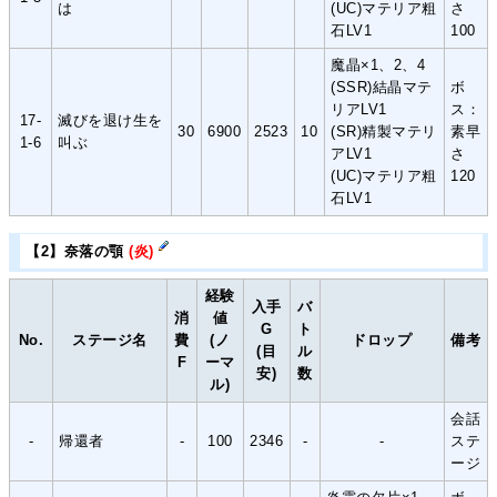
は
(UC)マテリア粗
さ
石LV1
100
魔晶×1、2、4
(SSR)結晶マテ
ボ
リアLV1
ス：
17-
滅びを退け生を
30
6900
2523
10
(SR)精製マテリ
素早
1-6
叫ぶ
アLV1
さ
(UC)マテリア粗
120
石LV1
【2】奈落の顎
(炎)
経験
入手
バ
消
値
G
ト
No.
ステージ名
費
(ノ
ドロップ
備考
(目
ル
F
ーマ
安)
数
ル)
会話
-
帰還者
-
100
2346
-
-
ステ
ージ