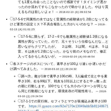
ても1度も出会ったことないので感謝です！タイミング悪か
ったのか流れてすらこなかったので助かりました。やはり貰
えるものは欲しいよォ！ --
2018-02-13 (火) 09:02:54
17-5-6で同属性の水ではなく雷属性の経験値が1.2倍になってる
けど運営の設定ミス？不具合報告した方がいいのかな？ --
2018-
02-13 (火) 01:01:25
17-5-6に限らず、17-2～6でも敵属性と経験値1.2倍になる
属性が異なっていた。ので、元々そういう仕様なんだな…と
思いながらクリアしたが。 ２は樹、３は闇、４は水、５は
雷、６は炎が1.2倍になった。かなり前のメモなので、修正
入ってるかもしれないが。 --
2018-02-20 (火) 00:48:54
各ステージのボスについて、素早さが100より速いか遅いかだ
け調べてみました。 --
2018-03-10 (土) 20:24:32
調べ方。敵が1体で素早さ100の時、3人編成で左と中を素
早さ100、右を99以下、戦友を101以上にすると中→敵→左
の順に行動します。100でなくても大小のパターンが同じな
ら同じ行動順になります。環境依存の可能性有り。 --
2018-
03-10 (土) 20:24:54
17-1-1での実行例。セフィラとマウが装備込み素早さ100
です。
https://i.gyazo.com/92e7170e13049abb5b81148671