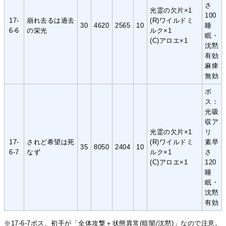
さ
光霊の欠片×1
100
17-
崩れ去るは過去
(R)ワイルドミ
30
4620
2565
10
睡
6-6
の栄光
ルク×1
眠・
(C)アロエ×1
沈黙
有効
麻痺
無効
ボ
ス：
光吸
収ア
光霊の欠片×1
リ
17-
されど希望は死
(R)ワイルドミ
素早
35
8050
2404
10
6-7
なず
ルク×1
さ
(C)アロエ×1
120
睡
眠・
沈黙
有効
※17-6-7ボス、初手が「全体攻撃＋状態異常(暗闇/沈黙)」なので注意。