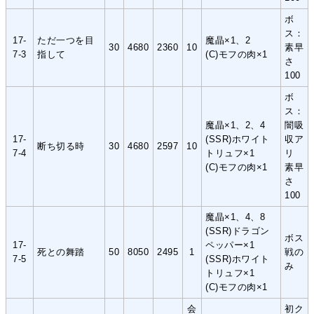
ボ
ス：
17-
ただ一つを目
魔晶×1、2
30
4680
2360
10
素早
7-3
指して
(C)モフの肉×1
さ
100
ボ
ス：
魔晶×1、2、4
闇吸
17-
(SSR)ホワイト
収ア
断ち切る時
30
4680
2597
10
7-4
トリュフ×1
リ
(C)モフの肉×1
素早
さ
100
魔晶×1、4、8
(SSR)ドラゴン
ボス
17-
ペッパー×1
死との舞踏
50
8050
2495
1
戦の
7-5
(SSR)ホワイト
み
トリュフ×1
(C)モフの肉×1
会
初ク