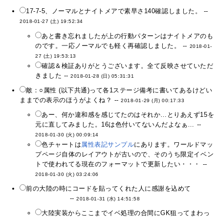
17-7-5、ノーマルとナイトメアで素早さ140確認しました。 --
2018-01-27 (土) 19:52:34
あと書き忘れましたが上の行動パターンはナイトメアのも
のです。一応ノーマルでも軽く再確認しました。 --
2018-01-
27 (土) 19:53:13
確認＆検証ありがとうございます。全て反映させていただ
きました --
2018-01-28 (日) 05:31:31
敵：○属性 (以下共通)って各1ステージ備考に書いてあるけどい
ままでの表示のほうがよくね？ --
2018-01-29 (月) 00:17:33
あー、何か違和感を感じてたのはそれか…とりあえず15を
元に直してみました。16は色付いてないんだよなぁ… --
2018-01-30 (火) 00:09:14
色チャートは
属性表記サンプル
にあります。ワールドマッ
プページ自体のレイアウトが古いので、そのうち限定イベン
トで使われてる現在のフォーマットで更新したい・・・ --
2018-01-30 (火) 03:24:06
前の大陸の時にコードを貼ってくれた人に感謝を込めて
EndlessABYSS
--
2018-01-31 (水) 14:51:58
大陸実装からここまでイベ処理の合間にGK狙ってまわっ