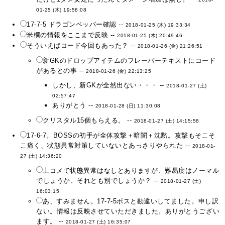
01-25 (木) 19:58:08
17-7-5 ドラゴンペッパー確認 --
2018-01-25 (木) 19:33:34
米欄の情報をここまで反映 --
2018-01-25 (木) 20:49:46
そういえばコード今回もあった？ --
2018-01-26 (金) 21:26:51
新GKのドロップアイテムのフレーバーテキストにコード
があるとの事 --
2018-01-26 (金) 22:13:25
しかし、新GKが全然出ない・・・ --
2018-01-27 (土)
02:57:47
ありがとう --
2018-01-28 (日) 11:30:08
クリスタル15個もらえる。 --
2018-01-27 (土) 14:15:58
17-6-7。BOSSの初手が全体攻撃＋暗闇＋沈黙。攻撃もそこそ
こ痛く、状態異常対策していないとあっさりやられた --
2018-01-
27 (土) 14:36:20
上コメで状態異常はなしとありますが、難易度はノーマル
でしょうか、それとも別でしょうか？ --
2018-01-27 (土)
16:03:15
あ、すみません。17-7-5ボスと勘違いしてました。申し訳
ない。情報は反映させていただきました。ありがとうござい
ます。 --
2018-01-27 (土) 16:35:07