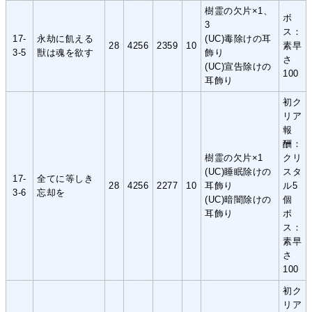
樹霊の欠片×1、
ボ
3
ス：
17-
永劫に飢える
(UC)毒除けの耳
28
4256
2359
10
素早
3-5
獣は魂を欲す
飾り
さ
(UC)宣告除けの
100
耳飾り
初ク
リア
報
酬：
樹霊の欠片×1
クリ
(UC)睡眠除けの
スタ
17-
全てに等しき
28
4256
2277
10
耳飾り
ル5
3-6
忘却を
(UC)暗闇除けの
個
耳飾り
ボ
ス：
素早
さ
100
初ク
リア