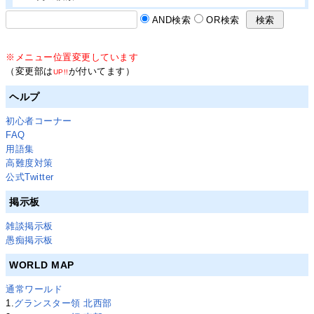
AND検索
OR検索
※メニュー位置変更しています
（変更部は
が付いてます）
UP!!
ヘルプ
初心者コーナー
FAQ
用語集
高難度対策
公式Twitter
掲示板
雑談掲示板
愚痴掲示板
WORLD MAP
通常ワールド
1.
グランスター領 北西部