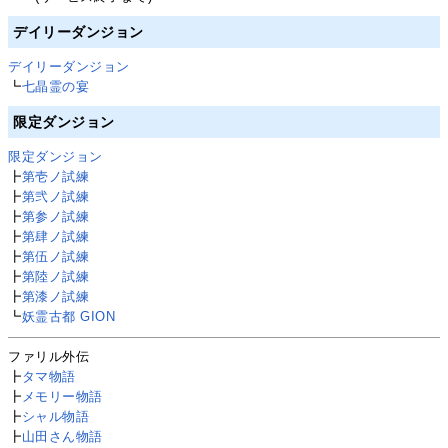
デイリーダンジョン
デイリーダンジョン
┗
七晶霊の宴
限定ダンジョン
限定ダンジョン
┣
第壱ノ試練
┣
第弐ノ試練
┣
第参ノ試練
┣
第肆ノ試練
┣
第伍ノ試練
┣
第陸ノ試練
┣
第漆ノ試練
┗
妖霊古都 GION
ファリル外伝
┣
タマ物語
┣
メモリー物語
┣
シャル物語
┣
山田さん物語