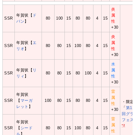
炎
年賀状【
ド
属
SSR
80
100
15
80
80
4
15
バン
】
性
+30
炎
年賀状【
エ
属
SSR
80
80
15
100
80
4
15
リオ
】
性
+30
水
年賀状【
リ
属
SSR
80
80
15
80
100
4
15
リィ
】
性
+30
雷
年賀状
属
SSR
【
マーガ
100
80
15
80
80
4
15
・限定
性
レット
】
「
第12
+30
回グラ
雷
フェス
年賀状
属
*2
SSR
【
シード
80
80
15
100
80
4
15
性
ル
】