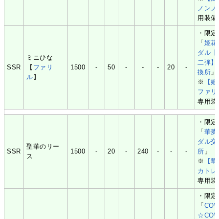
ノンノ
用装備
・限定
「
姫花
ダル【
ミニひな
二弾】
SSR
【
ファリ
1500
-
50
-
-
-
20
-
換所
」
ル
】
※
【姫
ファリ
専用装
・限定
「
華夢
ダル交
聖華のリー
SSR
1500
-
20
-
240
-
-
-
所
」
ス
※
【華
カトレ
専用装
・限定
「
CO
☆CO