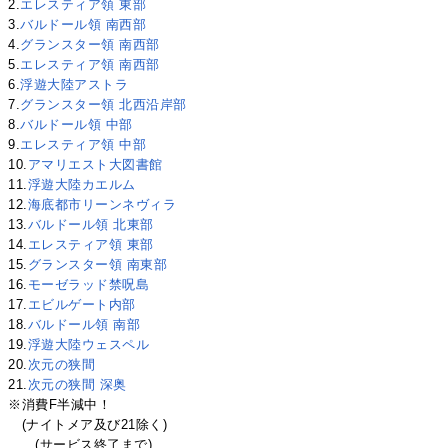
2.
エレスティア領 東部
3.
バルドール領 南西部
4.
グランスター領 南西部
5.
エレスティア領 南西部
6.
浮遊大陸アストラ
7.
グランスター領 北西沿岸部
8.
バルドール領 中部
9.
エレスティア領 中部
10.
アマリエスト大図書館
11.
浮遊大陸カエルム
12.
海底都市リーンネヴィラ
13.
バルドール領 北東部
14.
エレスティア領 東部
15.
グランスター領 南東部
16.
モーゼラッド禁呪島
17.
エビルゲート内部
18.
バルドール領 南部
19.
浮遊大陸ウェスペル
20.
次元の狭間
21.
次元の狭間 深奥
※消費F半減中！
(ナイトメア及び21除く)
(サービス終了まで)