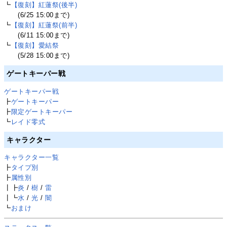
┗
【復刻】紅蓮祭(後半)
(6/25 15:00まで)
┗
【復刻】紅蓮祭(前半)
(6/11 15:00まで)
┗
【復刻】愛結祭
(5/28 15:00まで)
ゲートキーパー戦
ゲートキーパー戦
┣
ゲートキーパー
┣
限定ゲートキーパー
┗
レイド零式
キャラクター
キャラクター一覧
┣
タイプ別
┣
属性別
┃┣
炎
/
樹
/
雷
┃┗
水
/
光
/
闇
┗
おまけ