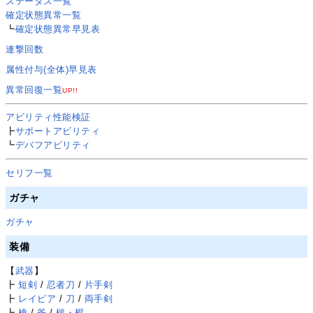
ステータス一覧
確定状態異常一覧
┗
確定状態異常早見表
連撃回数
属性付与(全体)早見表
異常回復一覧
UP!!
アビリティ性能検証
┣
サポートアビリティ
┗
デバフアビリティ
セリフ一覧
ガチャ
ガチャ
装備
【
武器
】
┣
短剣
/
忍者刀
/
片手剣
┣
レイピア
/
刀
/
両手剣
┣
槍
/
斧
/
槌・棍