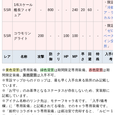
・限定
1/6スケール
「
冷姫
SSR
艦長フィギ
-
800
-
-
240
20
60
-
ア・ラ
ュア
カルト
・限定
「
ゼロ
コウモリン
SSR
200
-
-
100
100
-
-
-
ベース
グライト
イン交
所
」
防
ク
早
回
特
入手/
レア
名称
攻撃
HP
MP
御
リ
さ
避
殊
考
※
黄色背景
は専用装備。
緑色背景
は期間限定専用装備。
赤色背景
は期
間限定装備。
灰色背景
は入手不可。
※常設マップからのドロップは、最も早く入手出来る箇所のみ記載し
ています。
※「お守り」のみ基準となるステータスが存在しないため、実装順に
記載しています。
※アイテム名称のリンク先は、モチーフキャラ名です。「入手/備考
欄」に「専用装備」と記載されてる場合、そのキャラ専用装備です。
※「姫狩りコラボキャラ専用装備」は鍛冶室で売却すると、「ルビー 1