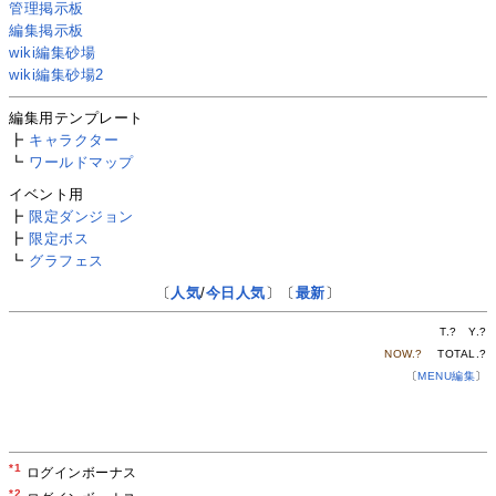
管理掲示板
編集掲示板
wiki編集砂場
wiki編集砂場2
編集用テンプレート
┣
キャラクター
┗
ワールドマップ
イベント用
┣
限定ダンジョン
┣
限定ボス
┗
グラフェス
〔
人気
/
今日人気
〕〔
最新
〕
T.
?
Y.
?
NOW.
?
TOTAL.
?
〔
MENU編集
〕
*1
ログインボーナス
*2