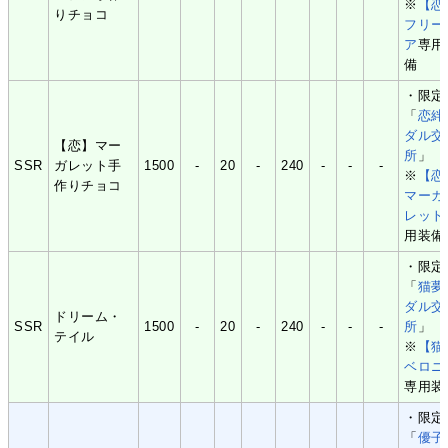
※
【恋
りチョコ
フリー
ア
専用
備
・限定
「
恋絆
ダル交
【恋】マー
所
」
SSR
ガレット手
1500
-
20
-
240
-
-
-
※
【恋
作りチョコ
マーガ
レット
用装備
・限定
「
猫夢
ダル交
ドリーム・
SSR
1500
-
20
-
240
-
-
-
所
」
テイル
※
【猫
ベロニ
専用装
・限定
「
優子