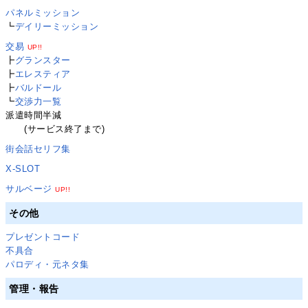
パネルミッション
┗
デイリーミッション
交易
UP!!
┣
グランスター
┣
エレスティア
┣
バルドール
┗
交渉力一覧
派遣時間半減
(サービス終了まで)
街会話セリフ集
X-SLOT
サルベージ
UP!!
その他
プレゼントコード
不具合
パロディ・元ネタ集
管理・報告