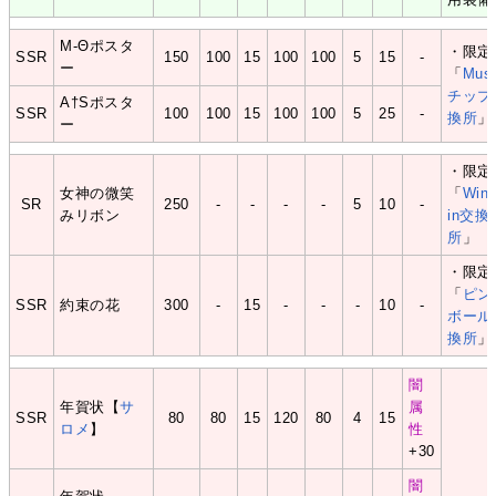
M-Θポスタ
・限定
SSR
150
100
15
100
100
5
15
-
ー
「
Musi
チップ
A†Sポスタ
SSR
100
100
15
100
100
5
25
-
換所
」
ー
・限定
女神の微笑
「
Win
SR
250
-
-
-
-
5
10
-
みリボン
in交換
所
」
・限定
「
ピン
SSR
約束の花
300
-
15
-
-
-
10
-
ボール
換所
」
闇
年賀状【
サ
属
SSR
80
80
15
120
80
4
15
ロメ
】
性
+30
闇