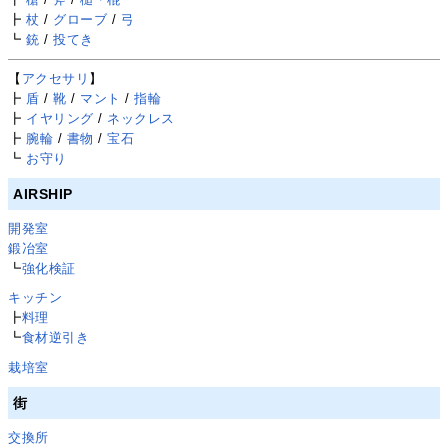
┣
杖
/
グローブ
/
弓
┗
銃
/
投てき
【
アクセサリ
】
┣
盾
/
靴
/
マント
/
指輪
┣
イヤリング
/
ネックレス
┣
腕輪
/
書物
/
宝石
┗
お守り
AIRSHIP
開発室
鍛冶室
┗
強化検証
キッチン
┣
料理
┗
食材逆引き
栽培室
街
交換所