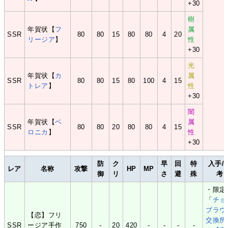
+30
樹
年賀状【
フ
属
SSR
80
80
15
80
80
4
20
リージア
】
性
+30
光
年賀状【
カ
属
SSR
80
80
15
80
100
4
15
トレア
】
性
+30
闇
年賀状【
ベ
属
SSR
80
80
20
80
80
4
15
ロニカ
】
性
+30
防
ク
早
回
特
入手/
レア
名称
攻撃
HP
MP
御
リ
さ
避
殊
考
・限定
「
チョ
ブラウ
【恋】フリ
交換所
SSR
ージア手作
750
-
20
420
-
-
-
-