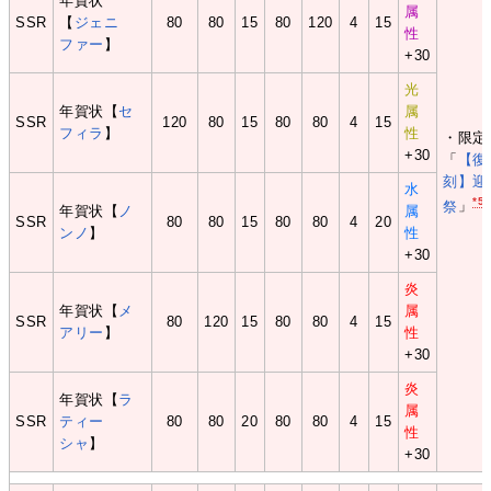
年賀状
属
SSR
【
ジェニ
80
80
15
80
120
4
15
性
ファー
】
+30
光
年賀状【
セ
属
SSR
120
80
15
80
80
4
15
フィラ
】
性
・限定
+30
「
【復
刻】迎
水
*5
祭
」
年賀状【
ノ
属
SSR
80
80
15
80
80
4
20
ンノ
】
性
+30
炎
年賀状【
メ
属
SSR
80
120
15
80
80
4
15
アリー
】
性
+30
炎
年賀状【
ラ
属
SSR
ティー
80
80
20
80
80
4
15
性
シャ
】
+30