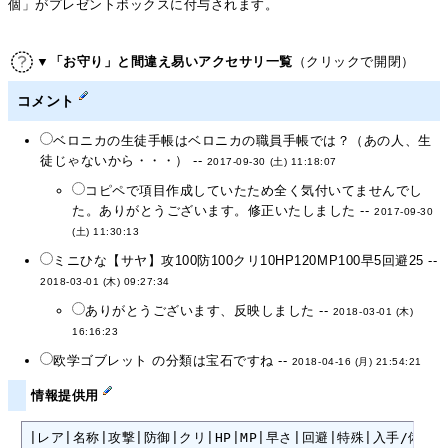
個」がプレゼントボックスに付与されます。
▼「お守り」と間違え易いアクセサリ一覧
（クリックで開閉）
コメント
ベロニカの生徒手帳はベロニカの職員手帳では？（あの人、生
徒じゃないから・・・） --
2017-09-30 (土) 11:18:07
コピペで項目作成していたため全く気付いてませんでし
た。ありがとうございます。修正いたしました --
2017-09-30
(土) 11:30:13
ミニひな【サヤ】攻100防100クリ10HP120MP100早5回避25 --
2018-03-01 (木) 09:27:34
ありがとうございます、反映しました --
2018-03-01 (木)
16:16:23
欧学ゴブレット の分類は宝石ですね --
2018-04-16 (月) 21:54:21
情報提供用
|レア|名称|攻撃|防御|クリ|HP|MP|早さ|回避|特殊|入手/備考|