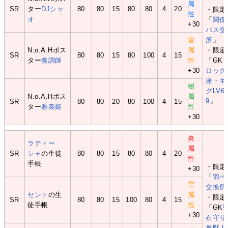
属
SR
ター
DJシャ
80
80
15
80
80
4
20
・限定
性
オ
「
関係
+30
パス交
雷
所
」
N.o.A.Hポス
属
・限定
SR
80
80
15
80
100
4
15
ター
奏調師
性
「GK
+30
ロック
座・キ
樹
グLV6
N.o.A.Hポス
属
9
」
SR
80
80
20
80
100
4
15
ター
雅奏姫
性
+30
炎
ラティー
属
SR
シャ
の生徒
80
80
15
80
80
4
20
性
手帳
・限定
+30
「
羽ペ
雷
交換所
セント
の生
属
・限定
SR
80
80
15
100
80
4
15
徒手帳
性
「GK
+30
石守り
眷獣 L