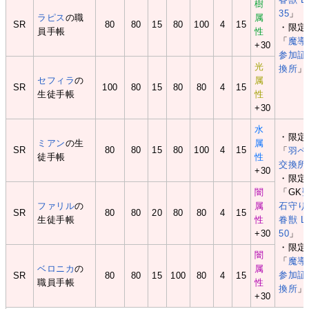
樹
35
」
ラピス
の職
属
SR
80
80
15
80
100
4
15
・限定
員手帳
性
「
魔導
+30
参加証
光
換所
」
セフィラ
の
属
SR
100
80
15
80
80
4
15
生徒手帳
性
+30
水
・限定
ミアン
の生
属
SR
80
80
15
80
100
4
15
「
羽ペ
徒手帳
性
交換所
+30
・限定
闇
「GK
ファリル
の
属
石守り
SR
80
80
20
80
80
4
15
生徒手帳
性
眷獣 L
+30
50
」
・限定
闇
「
魔導
ベロニカ
の
属
参加証
SR
80
80
15
100
80
4
15
職員手帳
性
換所
」
+30