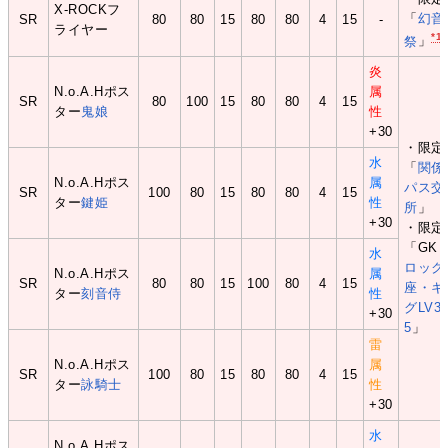
X-ROCKフ
「
幻音
SR
80
80
15
80
80
4
15
-
ライヤー
*1
祭
」
炎
N.o.A.Hポス
属
SR
80
100
15
80
80
4
15
ター
鬼娘
性
+30
・限定
水
「
関係
N.o.A.Hポス
属
パス交
SR
100
80
15
80
80
4
15
ター
鍵姫
性
所
」
+30
・限定
「GK
水
ロック
N.o.A.Hポス
属
SR
80
80
15
100
80
4
15
座・キ
ター
刻音侍
性
グLV3
+30
5
」
雷
N.o.A.Hポス
属
SR
100
80
15
80
80
4
15
ター
詠騎士
性
+30
水
N.o.A.Hポス