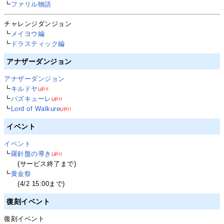
┗
ファリル物語
チャレンジダンジョン
┗
メイヨウ編
┗
ドラスティック編
アナザーダンジョン
アナザーダンジョン
┗
キルドヤ
UP!!
┗
パズキューレ
UP!!
┗
Lord of Walkure
UP!!
イベント
イベント
┗
羅針盤の導き
UP!!
(サービス終了まで)
┗
黄金祭
(4/2 15:00まで)
復刻イベント
復刻イベント