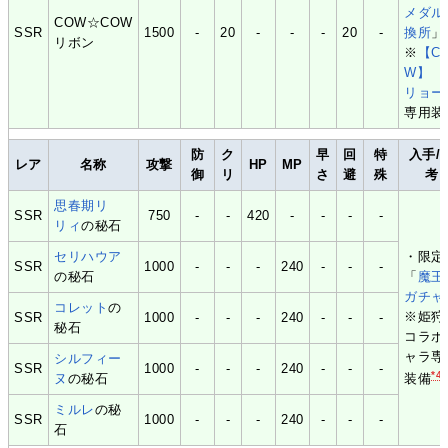
メダル
COW☆COW
SSR
1500
-
20
-
-
-
20
-
換所
」
リボン
※
【C
W】
リョー
専用装
防
ク
早
回
特
入手/
レア
名称
攻撃
HP
MP
御
リ
さ
避
殊
考
思春期リ
SSR
750
-
-
420
-
-
-
-
リィ
の秘石
セリハウア
・限定
SSR
1000
-
-
-
240
-
-
-
の秘石
「
魔王
ガチャ
コレット
の
※姫狩
SSR
1000
-
-
-
240
-
-
-
秘石
コラボ
ャラ専
シルフィー
SSR
1000
-
-
-
240
-
-
-
*4
ヌ
の秘石
装備
ミルレ
の秘
SSR
1000
-
-
-
240
-
-
-
石