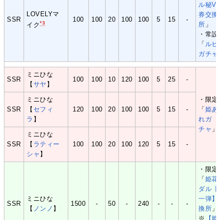
ル秘VI
LOVELYマ
券交換
SSR
100
100
20
100
100
5
15
-
*3
所
」
イク
・常設
「
ルビ
ガチャ
ミニひな
SSR
100
100
10
120
100
5
25
-
【
サヤ
】
ミニひな
・限定
SSR
【
セフィ
120
100
20
100
100
5
15
-
「
姫あ
ラ
】
れガ
チャ
」
ミニひな
SSR
【
ラティー
100
100
20
100
120
5
15
-
シャ
】
・限定
「
姫花
ダル【
ミニひな
一弾】
SSR
1500
-
50
-
240
-
-
-
【
ノンノ
】
換所
」
※
【姫