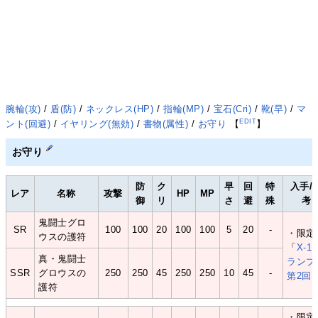
腕輪(攻)
/
盾(防)
/
ネックレス(HP)
/
指輪(MP)
/
宝石(Cri)
/
靴(早)
/
マ
EDIT
ント(回避)
/
イヤリング(無効)
/
書物(属性)
/
お守り
【
】
お守り
防
ク
早
回
特
入手/
レア
名称
攻撃
HP
MP
御
リ
さ
避
殊
考
鬼闘士グロ
SR
100
100
20
100
100
5
20
-
・限定
ウスの護符
「
X-1
真・鬼闘士
ランプ
SSR
グロウスの
250
250
45
250
250
10
45
-
第2回
護符
・限定