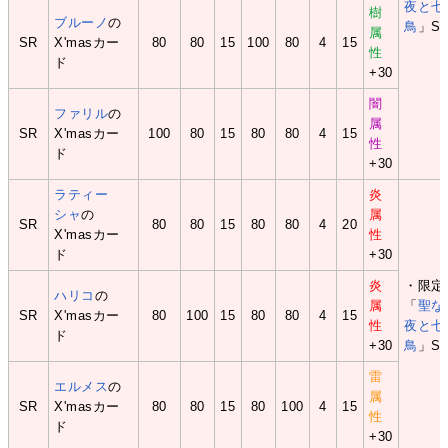
夜と七
樹
ブルーノ
の
鳥
」S
属
SR
X'masカー
80
80
15
100
80
4
15
性
ド
+30
闇
ファリル
の
属
SR
X'masカー
100
80
15
80
80
4
15
性
ド
+30
ラティー
炎
シャ
の
属
SR
80
80
15
80
80
4
20
X'masカー
性
ド
+30
炎
・限定
ハリコ
の
属
「
聖な
SR
X'masカー
80
100
15
80
80
4
15
性
夜と七
ド
+30
鳥
」S
雷
エルメス
の
属
SR
X'masカー
80
80
15
80
100
4
15
性
ド
+30