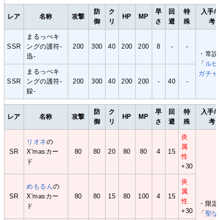
防
ク
早
回
特
入手/
レア
名称
攻撃
HP
MP
御
リ
さ
避
殊
考
まるっぺキ
SSR
ングの護符-
200
300
40
200
200
8
-
-
・常設
迅-
「
ルビ
まるっぺキ
ガチャ
SSR
ングの護符-
200
300
40
200
200
-
40
-
躱-
防
ク
早
回
特
入手/
レア
名称
攻撃
HP
MP
御
リ
さ
避
殊
考
炎
リオネ
の
属
SR
X'masカー
80
80
20
80
80
4
15
性
ド
+30
炎
めもるん
の
属
SR
X'masカー
80
80
15
80
100
4
15
性
・限定
ド
+30
「
聖な