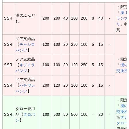
・限定
「
漢-1
漢のふんど
SSR
200
200
40
200
200
8
40
-
ランプ
し
リ
」参
賞
ノア支給品
SSR
【
チャシロ
120
100
20
230
100
5
15
-
パンツ
】
ノア支給品
・限定
SSR
【
キジトラ
100
100
20
120
250
5
15
-
「
漢の
パンツ
】
交換所
ノア支給品
SSR
【
ハチワレ
200
120
20
100
100
5
15
-
パンツ
】
・限定
「
漢の
タロー愛用
交換所
SSR
品【
タロパ
100
500
30
500
100
-
20
-
※
タナ
ン
】
タロー
用装備