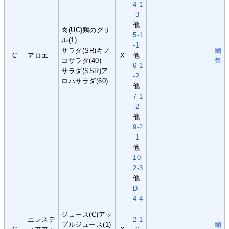
4-1
-3
他
肉(UC)鶏のグリ
5-1
ル(1)
-1
サラダ(SR)キノ
編
C
アロエ
X
他
コサラダ(40)
集
6-1
サラダ(SSR)ア
-2
ロハサラダ(60)
他
7-1
-2
他
9-2
-1
他
10-
2-3
他
D-
4-4
ジュース(C)アッ
エレステ
2-1
プルジュース(1)
編