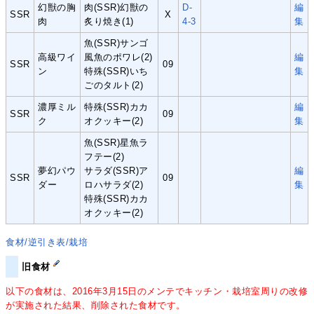
幻獣の胸
肉(SSR)幻獣の
D-
編
SSR
X
肉
炙り焼き(1)
4-3
集
魚(SSR)サンゴ
高級ワイ
風魚のポワレ(2)
編
SSR
09
ン
特殊(SSR)いち
集
ごのタルト(2)
濃厚ミル
特殊(SSR)カカ
編
SSR
09
ク
オクッキー(2)
集
魚(SSR)星魚ラ
フテー(2)
夢幻パウ
サラダ(SSR)ア
編
SSR
09
ダー
ロハサラダ(2)
集
特殊(SSR)カカ
オクッキー(2)
食材/逆引き表/栽培
旧食材
以下の食材は、2016年3月15日のメンテでキッチン・栽培室周りの改修
が実施された結果、削除された食材です。