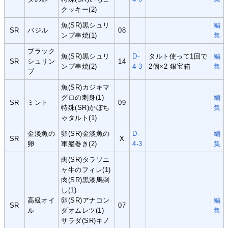
クッキー(2)
魚(SR)黒シュリ
編
SR
バジル
08
ンプ串焼(1)
集
ブラック
魚(SR)黒シュリ
D-
タルト使って1回で
編
SR
シュリン
14
ンプ串焼(2)
4-3
2個×2 銀宝箱
集
プ
魚(SR)カジキマ
グロの刺身(1)
編
SR
ミント
09
特殊(SR)かぼち
集
ゃタルト(1)
金淡魚の
卵(SR)金淡魚の
D-
編
SR
X
卵
軍艦巻き(2)
4-3
集
肉(SR)タラソニ
ャ牛のフィレ(1)
肉(SR)黒漆馬刺
し(1)
高級オイ
卵(SR)アナコン
編
SR
07
ル
ダオムレツ(1)
集
サラダ(SR)キノ