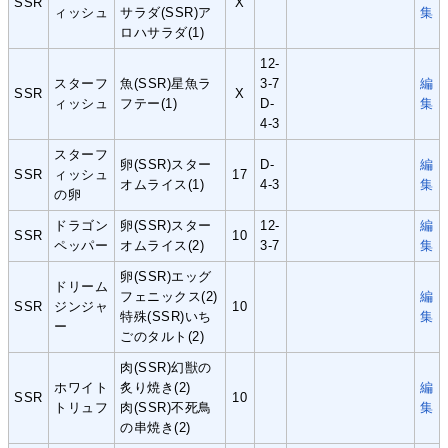
SSR
X
ィッシュ
サラダ(SSR)ア
集
ロハサラダ(1)
12-
スターフ
魚(SSR)星魚ラ
3-7
編
SSR
X
ィッシュ
フテー(1)
D-
集
4-3
スターフ
卵(SSR)スター
D-
編
SSR
ィッシュ
17
オムライス(1)
4-3
集
の卵
ドラゴン
卵(SSR)スター
12-
編
SSR
10
ペッパー
オムライス(2)
3-7
集
卵(SSR)エッグ
ドリーム
フェニックス(2)
編
SSR
ジンジャ
10
特殊(SSR)いち
集
ー
ごのタルト(2)
肉(SSR)幻獣の
ホワイト
炙り焼き(2)
編
SSR
10
トリュフ
肉(SSR)不死鳥
集
の串焼き(2)