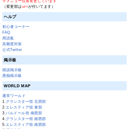
※メニュー位置変更しています
（変更部は
が付いてます）
UP!!
ヘルプ
初心者コーナー
FAQ
用語集
高難度対策
公式Twitter
掲示板
雑談掲示板
愚痴掲示板
WORLD MAP
通常ワールド
1.
グランスター領 北西部
2.
エレスティア領 東部
3.
バルドール領 南西部
4.
グランスター領 南西部
5.
エレスティア領 南西部