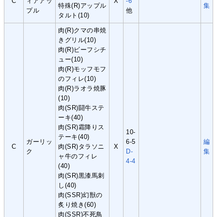
C
ィアアッ
X
-6
特殊(R)アップル
集
プル
他
タルト(10)
肉(R)クマの串焼
きグリル(10)
肉(R)ビーフシチ
ュー(10)
肉(R)モッフモフ
のフィレ(10)
肉(R)ラオラ焼豚
(10)
肉(SR)闘牛ステ
ーキ(40)
肉(SR)霜降りス
10-
テーキ(40)
ガーリッ
6-5
編
C
肉(SR)タラソニ
X
ク
D-
集
ャ牛のフィレ
4-4
(40)
肉(SR)黒漆馬刺
し(40)
肉(SSR)幻獣の
炙り焼き(60)
肉(SSR)不死鳥