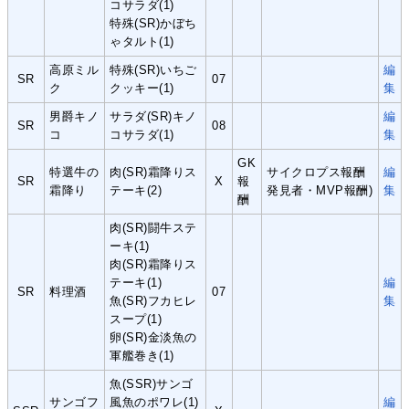
コサラダ(1)
特殊(SR)かぼち
ゃタルト(1)
高原ミル
特殊(SR)いちご
編
SR
07
ク
クッキー(1)
集
男爵キノ
サラダ(SR)キノ
編
SR
08
コ
コサラダ(1)
集
GK
特選牛の
肉(SR)霜降りス
サイクロプス報酬
編
SR
X
報
霜降り
テーキ(2)
発見者・MVP報酬)
集
酬
肉(SR)闘牛ステ
ーキ(1)
肉(SR)霜降りス
テーキ(1)
編
SR
料理酒
07
魚(SR)フカヒレ
集
スープ(1)
卵(SR)金淡魚の
軍艦巻き(1)
魚(SSR)サンゴ
サンゴフ
風魚のポワレ(1)
編