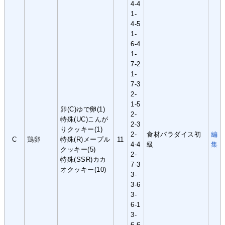
4-4
1-
4-5
1-
6-4
1-
7-2
1-
7-3
2-
1-5
卵(C)ゆで卵(1)
2-
特殊(UC)こんが
2-3
りクッキー(1)
2-
食材パラダイス初
編
C
鶏卵
特殊(R)メープル
11
4-4
級
集
クッキー(5)
2-
特殊(SSR)カカ
7-3
オクッキー(10)
3-
3-6
3-
6-1
3-
6-6