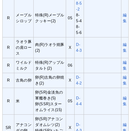
8-5
-2
メープル
特殊(R)メープル
8-
編
R
05
シロップ
クッキー(2)
5-4
集
8-
5-6
ラオラ豚
肉(R)ラオラ焼豚
D-
編
R
の肩ロー
X
(2)
4-3
集
ス
ワイルド
特殊(R)アップル
編
R
06
ミルク
タルト(2)
集
卵(R)古鳥の卵焼
D-
編
R
古鳥の卵
X
き(2)
4-2
集
卵(SR)金淡魚の
軍艦巻き(5)
D-
編
R
米
05
卵(SSR)スター
4-4
集
オムライス(15)
卵(SR)アナコン
アナコン
ダオムレツ(2)
D-
編
SR
X
ダの卵
特殊(SR)いちご
4-3
集