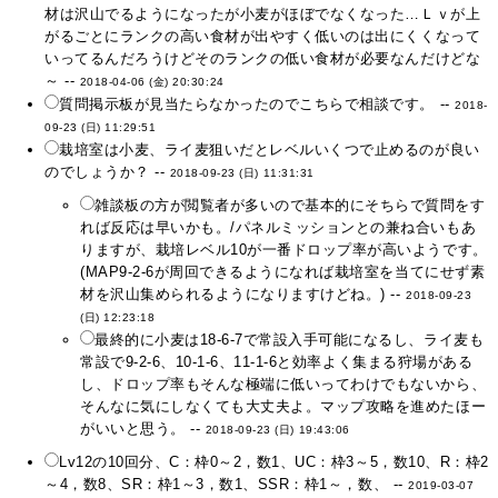
材は沢山でるようになったが小麦がほぼでなくなった…Ｌｖが上
がるごとにランクの高い食材が出やすく低いのは出にくくなって
いってるんだろうけどそのランクの低い食材が必要なんだけどな
～ --
2018-04-06 (金) 20:30:24
質問掲示板が見当たらなかったのでこちらで相談です。 --
2018-
09-23 (日) 11:29:51
栽培室は小麦、ライ麦狙いだとレベルいくつで止めるのが良い
のでしょうか？ --
2018-09-23 (日) 11:31:31
雑談板の方が閲覧者が多いので基本的にそちらで質問をす
れば反応は早いかも。/パネルミッションとの兼ね合いもあ
りますが、栽培レベル10が一番ドロップ率が高いようです。
(MAP9-2-6が周回できるようになれば栽培室を当てにせず素
材を沢山集められるようになりますけどね。) --
2018-09-23
(日) 12:23:18
最終的に小麦は18-6-7で常設入手可能になるし、ライ麦も
常設で9-2-6、10-1-6、11-1-6と効率よく集まる狩場がある
し、ドロップ率もそんな極端に低いってわけでもないから、
そんなに気にしなくても大丈夫よ。マップ攻略を進めたほー
がいいと思う。 --
2018-09-23 (日) 19:43:06
Lv12の10回分、C：枠0～2，数1、UC：枠3～5，数10、R：枠2
～4，数8、SR：枠1～3，数1、SSR：枠1～，数、 --
2019-03-07