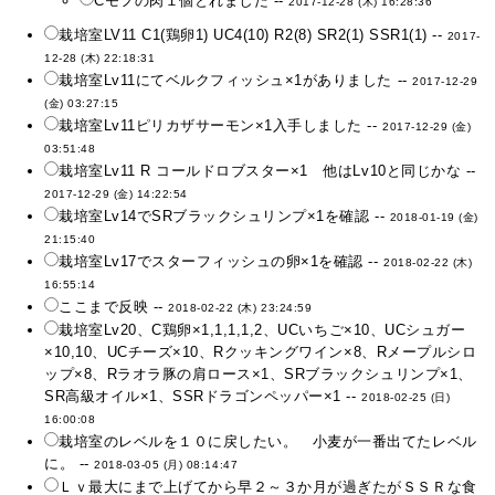
Cモフの肉１個とれました --
2017-12-28 (木) 16:28:36
栽培室LV11 C1(鶏卵1) UC4(10) R2(8) SR2(1) SSR1(1) --
2017-
12-28 (木) 22:18:31
栽培室Lv11にてベルクフィッシュ×1がありました --
2017-12-29
(金) 03:27:15
栽培室Lv11ピリカザサーモン×1入手しました --
2017-12-29 (金)
03:51:48
栽培室Lv11 R コールドロブスター×1 他はLv10と同じかな --
2017-12-29 (金) 14:22:54
栽培室Lv14でSRブラックシュリンプ×1を確認 --
2018-01-19 (金)
21:15:40
栽培室Lv17でスターフィッシュの卵×1を確認 --
2018-02-22 (木)
16:55:14
ここまで反映 --
2018-02-22 (木) 23:24:59
栽培室Lv20、C鶏卵×1,1,1,1,2、UCいちご×10、UCシュガー
×10,10、UCチーズ×10、Rクッキングワイン×8、Rメープルシロ
ップ×8、Rラオラ豚の肩ロース×1、SRブラックシュリンプ×1、
SR高級オイル×1、SSRドラゴンペッパー×1 --
2018-02-25 (日)
16:00:08
栽培室のレベルを１０に戻したい。 小麦が一番出てたレベル
に。 --
2018-03-05 (月) 08:14:47
Ｌｖ最大にまで上げてから早２～３か月が過ぎたがＳＳＲな食