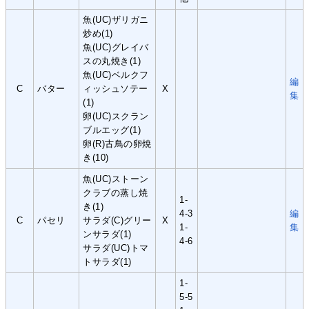
魚(UC)ザリガニ
炒め(1)
魚(UC)グレイバ
スの丸焼き(1)
魚(UC)ベルクフ
編
C
バター
ィッシュソテー
X
集
(1)
卵(UC)スクラン
ブルエッグ(1)
卵(R)古鳥の卵焼
き(10)
魚(UC)ストーン
クラブの蒸し焼
1-
き(1)
4-3
編
C
パセリ
サラダ(C)グリー
X
1-
集
ンサラダ(1)
4-6
サラダ(UC)トマ
トサラダ(1)
1-
5-5