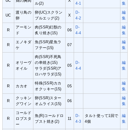
UC
鶏の胸肉
X
ル(2)
4-1
集
渡り鳥の
卵(UC)スクラン
D-
編
UC
X
卵
ブルエッグ(2)
4-2
集
アーモン
肉(SSR)幻獣の
D-
編
R
06
ド
炙り焼き(15)
4-4
集
エノキダ
魚(SSR)星魚ラ
編
R
07
ケ
フテー(15)
集
肉(SSR)不死鳥
オリーヴ
の串焼き(15)
D-
編
R
05
オイル
サラダ(SSR)ア
4-4
集
ロハサラダ(15)
特殊(SSR)カカ
編
R
カカオ
05
オクッキー(15)
集
クッキン
卵(SSR)スター
編
R
06
グワイン
オムライス(15)
集
コールド
魚(R)コールドロ
D-
タルト使って1回で
編
R
ロブスタ
11
ブスト焼き(2)
4-3
4個
集
ー