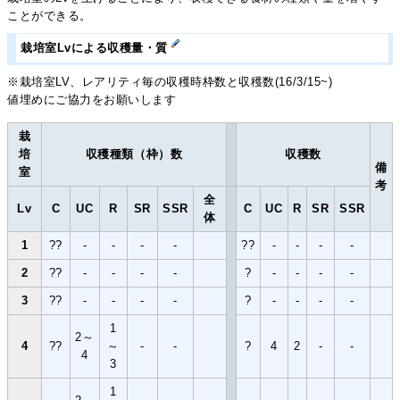
ことができる。
栽培室Lvによる収穫量・質
※栽培室LV、レアリティ毎の収穫時枠数と収穫数(16/3/15~)
値埋めにご協力をお願いします
栽
培
収穫種類（枠）数
収穫数
備
室
考
全
Lv
C
UC
R
SR
SSR
C
UC
R
SR
SSR
体
1
??
-
-
-
-
??
-
-
-
-
2
??
-
-
-
-
?
-
-
-
-
3
??
-
-
-
-
?
-
-
-
-
1
2～
4
??
～
-
-
?
4
2
-
-
4
3
1