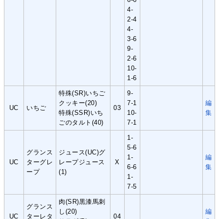
4-
2-4
4-
3-6
9-
2-6
10-
1-6
特殊(SR)いちご
9-
クッキー(20)
7-1
編
UC
いちご
03
特殊(SSR)いち
10-
集
ごのタルト(40)
7-1
1-
5-6
グランス
ジュース(UC)グ
1-
編
UC
ターグレ
レープジュース
X
6-6
集
ープ
(1)
1-
7-5
肉(SR)黒漆馬刺
グランス
し(20)
編
UC
ターレタ
04