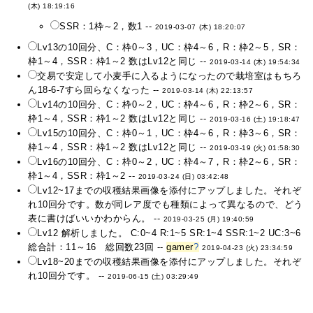
(木) 18:19:16
SSR：1枠～2，数1 --
2019-03-07 (木) 18:20:07
Lv13の10回分、C：枠0～3，UC：枠4～6，R：枠2～5，SR：
枠1～4，SSR：枠1～2 数はLv12と同じ --
2019-03-14 (木) 19:54:34
交易で安定して小麦手に入るようになったので栽培室はもちろ
ん18-6-7すら回らなくなった --
2019-03-14 (木) 22:13:57
Lv14の10回分、C：枠0～2，UC：枠4～6，R：枠2～6，SR：
枠1～4，SSR：枠1～2 数はLv12と同じ --
2019-03-16 (土) 19:18:47
Lv15の10回分、C：枠0～1，UC：枠4～6，R：枠3～6，SR：
枠1～4，SSR：枠1～2 数はLv12と同じ --
2019-03-19 (火) 01:58:30
Lv16の10回分、C：枠0～2，UC：枠4～7，R：枠2～6，SR：
枠1～4，SSR：枠1～2 --
2019-03-24 (日) 03:42:48
Lv12~17までの収穫結果画像を添付にアップしました。それぞ
れ10回分です。数が同レア度でも種類によって異なるので、どう
表に書けばいいかわからん。 --
2019-03-25 (月) 19:40:59
Lv12 解析しました。 C:0~4 R:1~5 SR:1~4 SSR:1~2 UC:3~6
総合計：11～16 総回数23回 --
gamer
?
2019-04-23 (火) 23:34:59
Lv18~20までの収穫結果画像を添付にアップしました。それぞ
れ10回分です。 --
2019-06-15 (土) 03:29:49