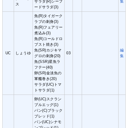
サラダ(R)シーフ
集
ス
ードサラダ(3)
魚(R)タイガーク
ラブの刺身(3)
魚(R)フェアリー
煮込み(3)
魚(R)コールドロ
ブスト焼き(3)
魚(SR)カジキマ
編
UC
しょうゆ
03
グロの刺身(20)
集
魚(SSR)星魚ラ
フテー(40)
卵(SR)金淡魚の
軍艦巻き(20)
サラダ(UC)トマ
トサラダ(1)
卵(UC)スクラン
ブルエッグ(1)
パン(C)ブラック
ブレッド(1)
パン(UC)シナモ
ンブレッド(1)