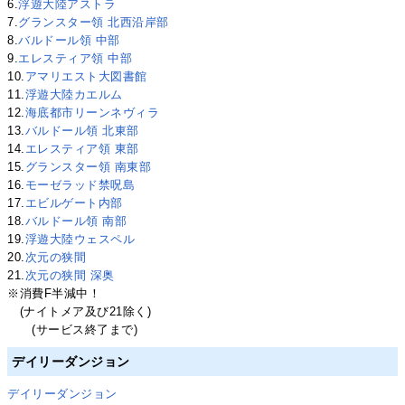
6.
浮遊大陸アストラ
7.
グランスター領 北西沿岸部
8.
バルドール領 中部
9.
エレスティア領 中部
10.
アマリエスト大図書館
11.
浮遊大陸カエルム
12.
海底都市リーンネヴィラ
13.
バルドール領 北東部
14.
エレスティア領 東部
15.
グランスター領 南東部
16.
モーゼラッド禁呪島
17.
エビルゲート内部
18.
バルドール領 南部
19.
浮遊大陸ウェスペル
20.
次元の狭間
21.
次元の狭間 深奥
※消費F半減中！
(ナイトメア及び21除く)
(サービス終了まで)
デイリーダンジョン
デイリーダンジョン