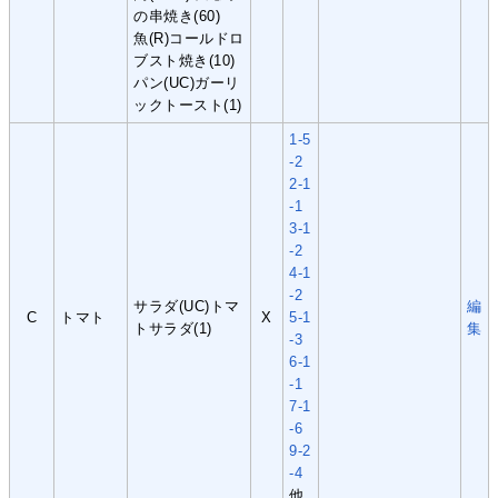
の串焼き(60)
魚(R)コールドロ
ブスト焼き(10)
パン(UC)ガーリ
ックトースト(1)
1-5
-2
2-1
-1
3-1
-2
4-1
-2
サラダ(UC)トマ
編
C
トマト
X
5-1
トサラダ(1)
集
-3
6-1
-1
7-1
-6
9-2
-4
他