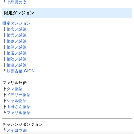
┗
七晶霊の宴
限定ダンジョン
限定ダンジョン
┣
第壱ノ試練
┣
第弐ノ試練
┣
第参ノ試練
┣
第肆ノ試練
┣
第伍ノ試練
┣
第陸ノ試練
┣
第漆ノ試練
┗
妖霊古都 GION
ファリル外伝
┣
タマ物語
┣
メモリー物語
┣
シャル物語
┣
山田さん物語
┗
ファリル物語
チャレンジダンジョン
┗
メイヨウ編