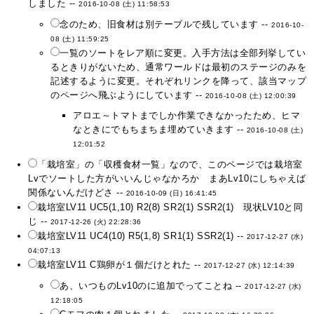
しました --
2016-10-08 (土) 11:58:53
念のため、旧食材は別テーブルで残しています --
2016-10-
08 (土) 11:59:25
一覧のソートをレア順に変更。入手方法は全部列挙してい
るときりがないため、通常ワールドは最初のステージのみを
記述するように変更。それぞれリンクを降って、該当マップ
のページへ飛ぶようにしています --
2016-10-08 (土) 12:00:39
アロエ～トマトまでしか作業できなかったため、ヒマ
なときにでもちまちま埋めていきます --
2016-10-08 (土)
12:01:52
「栽培室」の「収穫食材一覧」なので、このページでは栽培室
Lvでソートした方がいいんじゃなかろか まあLv10にしちゃえば
関係ないんだけどさ --
2016-10-09 (日) 16:41:45
栽培室LV11 UC5(1,10) R2(8) SR2(1) SSR2(1) 現状LV10と同
じ --
2017-12-26 (火) 22:28:36
栽培室LV11 UC4(10) R5(1,8) SR1(1) SSR2(1) --
2017-12-27 (水)
04:07:13
栽培室LV11 C鶏卵が１個だけとれた --
2017-12-27 (水) 12:14:39
あ、いつものLv10のに追加でってことね --
2017-12-27 (水)
12:18:05