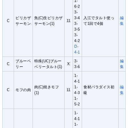
1-
6-2
3-
ピリカザ
魚(C)生ピリカザ
3-4
入江でタルト使っ
編
C
11
サーモン
サーモン(1)
3-
て1回で4個
集
3-5
3-
4-2
D-
4-1
ブルーベ
特殊(UC)ブルー
3-
編
C
X
リー
ベリータルト(1)
3-6
集
1-
4-1
肉(C)焼きモフ
1-
食材パラダイス初
編
C
モフの肉
11
(1)
4-3
級
集
1-
5-2
1-
4-1
1-