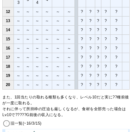
3
4
12
～
～
～
～
～
～
?
?
?
?
?
13
～
～
～
～
～
～
?
?
?
?
?
14
～
～
～
～
～
～
?
?
?
?
?
15
～
～
～
～
～
～
?
?
?
?
?
16
～
～
～
～
～
～
?
?
?
?
?
17
～
～
～
～
～
～
?
?
?
?
?
18
～
～
～
～
～
～
?
?
?
?
?
19
～
～
～
～
～
～
?
?
?
?
?
20
～
～
～
～
～
～
?
?
?
?
?
また、1回当たりの取れる種類も多くなり、レベル10だと実に??種前後
が一度に取れる。
それに伴って所持枠の圧迫も厳しくなるが、食材を全部売った場合は
Lv10で?????G前後の収入になる。
旧一覧(~16/3/15)