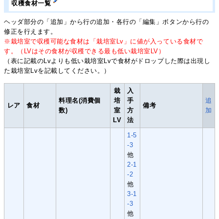
収穫食材一覧
ヘッダ部分の「追加」から行の追加・各行の「編集」ボタンから行の
修正を行えます。
※栽培室で収穫可能な食材は「栽培室Lv」に値が入っている食材で
す。（LVはその食材が収穫できる最も低い栽培室LV）
（表に記載のLvよりも低い栽培室Lvで食材がドロップした際は出現し
た栽培室Lvを記載してください。）
栽
入
料理名(消費個
培
手
追
レア
食材
備考
数)
室
方
加
LV
法
1-5
-3
他
2-1
-2
他
3-1
-3
他