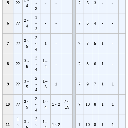
2～
5
??
～
-
-
?
5
3
-
-
4
3
1
2～
6
??
～
-
-
?
6
4
-
-
4
3
2
3～
7
??
～
1
-
?
7
5
1
-
5
4
2
3～
1～
8
??
～
-
?
8
6
1
-
5
2
4
2
3～
1～
9
??
～
1
?
9
7
1
1
5
3
4
2
3～
1～
7～
10
??
～
1～2
?
10
8
1
1
5
4
15
4
1
2
3～
1～
11
～
～
1～2
1
10
8
1
1
5
4