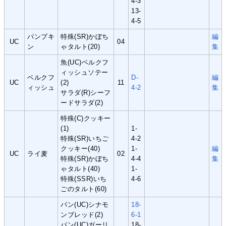
4-3
13-
4-5
パンプキ
特殊(SR)かぼち
編
UC
04
ン
ゃタルト(20)
集
魚(UC)ベルクフ
ィッシュソテー
ベルクフ
D-
編
UC
(2)
11
ィッシュ
4-2
集
サラダ(R)シーフ
ードサラダ(2)
特殊(C)クッキー
(1)
1-
特殊(SR)いちご
4-2
クッキー(40)
1-
編
UC
ライ麦
02
特殊(SR)かぼち
4-4
集
ゃタルト(40)
1-
特殊(SSR)いち
4-6
ごのタルト(60)
パン(UC)シナモ
18-
ンブレッド(2)
6-1
パン(UC)ガーリ
18-