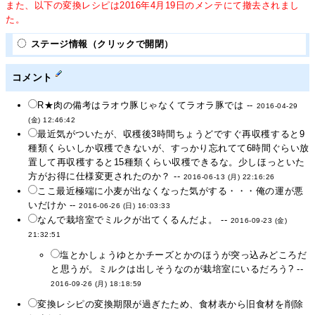
また、以下の変換レシピは2016年4月19日のメンテにて撤去されまし
た。
ステージ情報（クリックで開閉）
コメント
R★肉の備考はラオウ豚じゃなくてラオラ豚では --
2016-04-29
(金) 12:46:42
最近気がついたが、収穫後3時間ちょうどですぐ再収穫すると9
種類くらいしか収穫できないが、すっかり忘れてて6時間ぐらい放
置して再収穫すると15種類くらい収穫できるな。少しほっといた
方がお得に仕様変更されたのか？ --
2016-06-13 (月) 22:16:26
ここ最近極端に小麦が出なくなった気がする・・・俺の運が悪
いだけか --
2016-06-26 (日) 16:03:33
なんで栽培室でミルクが出てくるんだよ。 --
2016-09-23 (金)
21:32:51
塩とかしょうゆとかチーズとかのほうが突っ込みどころだ
と思うが。ミルクは出しそうなのが栽培室にいるだろう? --
2016-09-26 (月) 18:18:59
変換レシピの変換期限が過ぎたため、食材表から旧食材を削除