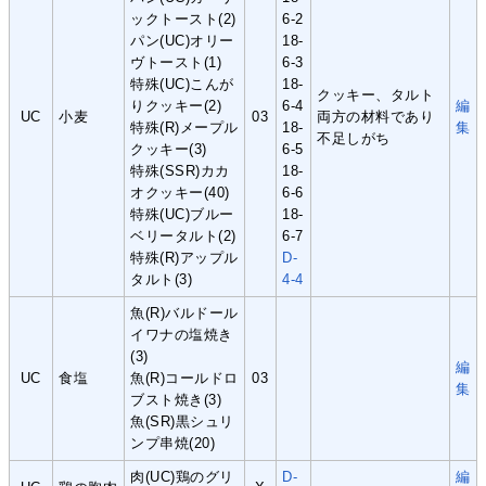
ックトースト(2)
6-2
パン(UC)オリー
18-
ヴトースト(1)
6-3
特殊(UC)こんが
18-
クッキー、タルト
りクッキー(2)
6-4
編
UC
小麦
03
両方の材料であり
特殊(R)メープル
18-
集
不足しがち
クッキー(3)
6-5
特殊(SSR)カカ
18-
オクッキー(40)
6-6
特殊(UC)ブルー
18-
ベリータルト(2)
6-7
特殊(R)アップル
D-
タルト(3)
4-4
魚(R)バルドール
イワナの塩焼き
(3)
編
UC
食塩
魚(R)コールドロ
03
集
ブスト焼き(3)
魚(SR)黒シュリ
ンプ串焼(20)
肉(UC)鶏のグリ
D-
編