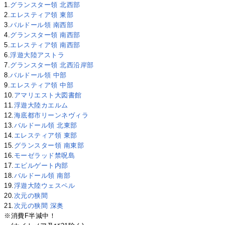
1.
グランスター領 北西部
2.
エレスティア領 東部
3.
バルドール領 南西部
4.
グランスター領 南西部
5.
エレスティア領 南西部
6.
浮遊大陸アストラ
7.
グランスター領 北西沿岸部
8.
バルドール領 中部
9.
エレスティア領 中部
10.
アマリエスト大図書館
11.
浮遊大陸カエルム
12.
海底都市リーンネヴィラ
13.
バルドール領 北東部
14.
エレスティア領 東部
15.
グランスター領 南東部
16.
モーゼラッド禁呪島
17.
エビルゲート内部
18.
バルドール領 南部
19.
浮遊大陸ウェスペル
20.
次元の狭間
21.
次元の狭間 深奥
※消費F半減中！