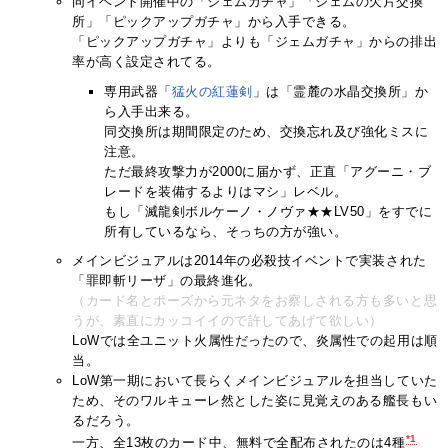
同イベント開催中の「ジェムガチャ」「ジェムの欠片交換
所」「ピックアップガチャ」から入手できる。
「ピックアップガチャ」よりも「ジェムガチャ」からの排出
率が高く設定されてる。
専用武器「
猛火の紅蓮剣
」は「霊麓の水晶交換所」か
ら入手出来る。
同交換所は期間限定のため、交換忘れ及び強化ミスに
注意。
ただ最終攻撃力が2000に届かず、正直「アグーニ・ブ
レードを装備するよりはマシ」レベル。
もし「滅龍剣ボルケーノ・ノヴァ★★LV50」をすでに
所有しているなら、そっちの方が強い。
メインビジュアルは2014年の必殺技イベントで実装された
「罪即斬リーザ」の最終進化。
（カード名とポーズから元ネタをお察しされる方も多いと思
うが、素直にカッコイイので許してあげて欲しい）
LoWでは全ユニット火属性だったので、炎属性での起用は順
当。
LoW第一期において長らくメインビジュアルを担当していた
ため、そのワルキューレ然とした姿に見覚えのある艦長もい
るだろう。
*1
一方、全13枚のカード中、無料で全配布されたのは4種