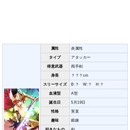
属性
炎属性
タイプ
アタッカー
得意武器
両手剣
身長
？？？cm
スリーサイズ
B:？ W:？ H:？
血液型
A型
誕生日
5月19日
性格
実直
趣味
鍛錬
好きなもの
剣