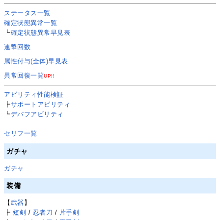
ステータス一覧
確定状態異常一覧
┗
確定状態異常早見表
連撃回数
属性付与(全体)早見表
異常回復一覧
UP!!
アビリティ性能検証
┣
サポートアビリティ
┗
デバフアビリティ
セリフ一覧
ガチャ
ガチャ
装備
【
武器
】
┣
短剣
/
忍者刀
/
片手剣