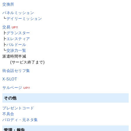
交換所
パネルミッション
┗
デイリーミッション
交易
UP!!
┣
グランスター
┣
エレスティア
┣
バルドール
┗
交渉力一覧
派遣時間半減
(サービス終了まで)
街会話セリフ集
X-SLOT
サルベージ
UP!!
その他
プレゼントコード
不具合
パロディ・元ネタ集
管理・報告