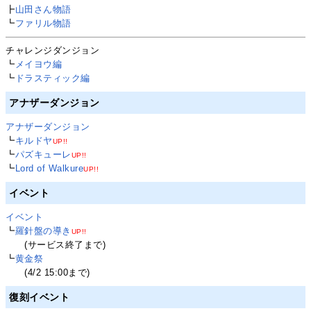
┣
山田さん物語
┗
ファリル物語
チャレンジダンジョン
┗
メイヨウ編
┗
ドラスティック編
アナザーダンジョン
アナザーダンジョン
┗
キルドヤ
UP!!
┗
パズキューレ
UP!!
┗
Lord of Walkure
UP!!
イベント
イベント
┗
羅針盤の導き
UP!!
(サービス終了まで)
┗
黄金祭
(4/2 15:00まで)
復刻イベント