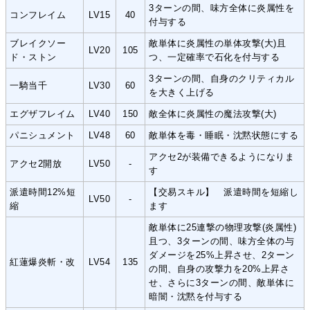
3ターンの間、味方全体に炎属性を
コンフレイム
LV15
40
付与する
ブレイクソー
敵単体に炎属性の単体攻撃(大)且
LV20
105
ド・ストン
つ、一定確率で石化を付与する
3ターンの間、自身のクリティカル
一騎当千
LV30
60
を大きく上げる
エグザフレイム
LV40
150
敵全体に炎属性の魔法攻撃(大)
パニシュメント
LV48
60
敵単体を毒・睡眠・沈黙状態にする
アクセ2が装備できるようになりま
アクセ2開放
LV50
-
す
派遣時間12%短
【交易スキル】 派遣時間を短縮し
LV50
-
縮
ます
敵単体に25連撃の物理攻撃(炎属性)
且つ、3ターンの間、味方全体の与
ダメージを25%上昇させ、2ターン
紅蓮爆炎斬・改
LV54
135
の間、自身の攻撃力を20%上昇さ
せ、さらに3ターンの間、敵単体に
暗闇・沈黙を付与する