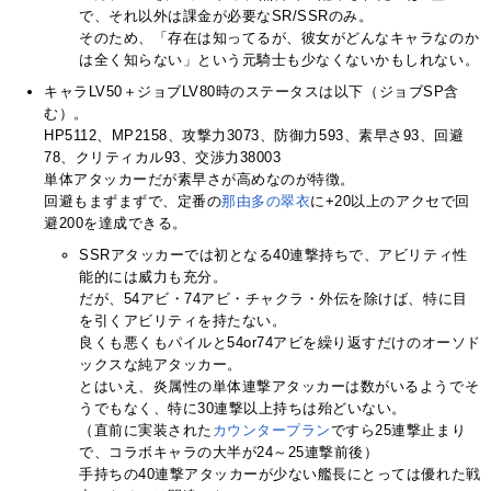
で、それ以外は課金が必要なSR/SSRのみ。
そのため、「存在は知ってるが、彼女がどんなキャラなのか
は全く知らない」という元騎士も少なくないかもしれない。
キャラLV50＋ジョブLV80時のステータスは以下（ジョブSP含
む）。
HP5112、MP2158、攻撃力3073、防御力593、素早さ93、回避
78、クリティカル93、交渉力38003
単体アタッカーだが素早さが高めなのが特徴。
回避もまずまずで、定番の
那由多の翠衣
に+20以上のアクセで回
避200を達成できる。
SSRアタッカーでは初となる40連撃持ちで、アビリティ性
能的には威力も充分。
だが、54アビ・74アビ・チャクラ・外伝を除けば、特に目
を引くアビリティを持たない。
良くも悪くもパイルと54or74アビを繰り返すだけのオーソド
ックスな純アタッカー。
とはいえ、炎属性の単体連撃アタッカーは数がいるようでそ
うでもなく、特に30連撃以上持ちは殆どいない。
（直前に実装された
カウンタープラン
ですら25連撃止まり
で、コラボキャラの大半が24～25連撃前後）
手持ちの40連撃アタッカーが少ない艦長にとっては優れた戦