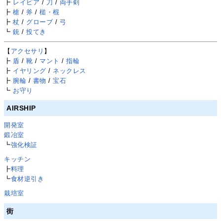
┣
レイピア
/
刀
/
両手剣
┣
槍
/
斧
/
槌・棍
┣
杖
/
グローブ
/
弓
┗
銃
/
投てき
【
アクセサリ
】
┣
盾
/
靴
/
マント
/
指輪
┣
イヤリング
/
ネックレス
┣
腕輪
/
書物
/
宝石
┗
お守り
AIRSHIP
開発室
鍛冶室
┗
強化検証
キッチン
┣
料理
┗
食材逆引き
栽培室
街