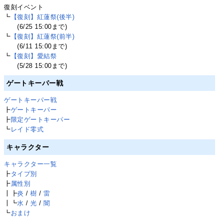
復刻イベント
┗
【復刻】紅蓮祭(後半)
(6/25 15:00まで)
┗
【復刻】紅蓮祭(前半)
(6/11 15:00まで)
┗
【復刻】愛結祭
(5/28 15:00まで)
ゲートキーパー戦
ゲートキーパー戦
┣
ゲートキーパー
┣
限定ゲートキーパー
┗
レイド零式
キャラクター
キャラクター一覧
┣
タイプ別
┣
属性別
┃┣
炎
/
樹
/
雷
┃┗
水
/
光
/
闇
┗
おまけ