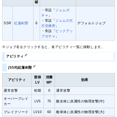
破
・常設「
ジェムガ
チャ
」
・常設「
ジェムの欠
SSR
紅蓮剣聖
6
デフォルトジョブ
片交換所
」
・常設「
ピックアッ
プガチャ
」
※ジョブ名をクリックすると、各アビリティ一覧に移動します。
アビリティ
(SSR)紅蓮剣聖
習得
消費
アビリティ
効果
LV
MP
通常攻撃
初期
0
通常攻撃
オーバーブレイ
LV5
75
敵全体に炎属性の物理攻撃(中)
カー
ブレイクソード
LV10
60
敵単体に炎属性の物理攻撃(大)