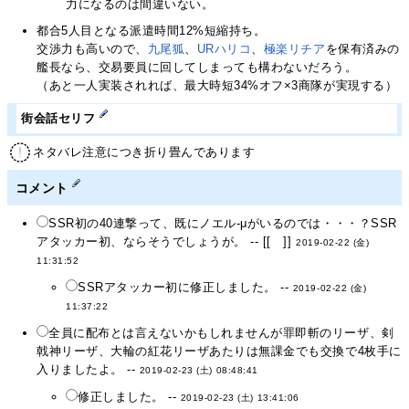
力になるのは間違いない。
都合5人目となる派遣時間12%短縮持ち。
交渉力も高いので、
九尾狐
、
URハリコ
、
極楽リチア
を保有済みの
艦長なら、交易要員に回してしまっても構わないだろう。
（あと一人実装されれば、最大時短34%オフ×3商隊が実現する）
街会話セリフ
ネタバレ注意につき折り畳んであります
コメント
SSR初の40連撃って、既にノエル-μがいるのでは・・・？SSR
アタッカー初、ならそうでしょうが。 -- [[ ]]
2019-02-22 (金)
11:31:52
SSRアタッカー初に修正しました。 --
2019-02-22 (金)
11:37:22
全員に配布とは言えないかもしれませんが罪即斬のリーザ、剣
戟神リーザ、大輪の紅花リーザあたりは無課金でも交換で4枚手に
入りましたよ。 --
2019-02-23 (土) 08:48:41
修正しました。 --
2019-02-23 (土) 13:41:06