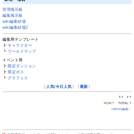
管理掲示板
編集掲示板
wiki編集砂場
wiki編集砂場2
編集用テンプレート
┣
キャラクター
┗
ワールドマップ
イベント用
┣
限定ダンジョン
┣
限定ボス
┗
グラフェス
〔
人気
/
今日人気
〕〔
最新
〕
T.
?
Y.
?
NOW.
?
TOTAL.
?
〔
MENU編集
〕
*1