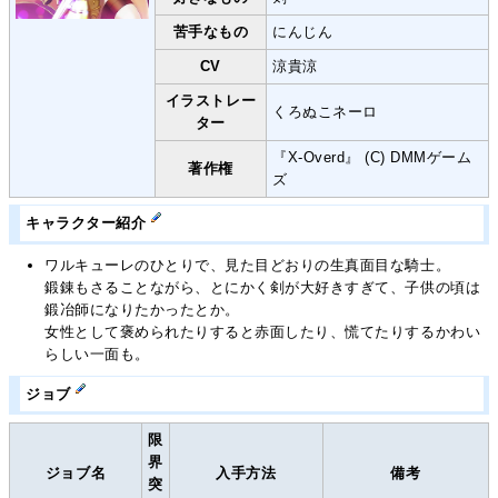
苦手なもの
にんじん
CV
涼貴涼
イラストレー
くろぬこネーロ
ター
『X-Overd』 (C) DMMゲーム
著作権
ズ
キャラクター紹介
ワルキューレのひとりで、見た目どおりの生真面目な騎士。
鍛錬もさることながら、とにかく剣が大好きすぎて、子供の頃は
鍛冶師になりたかったとか。
女性として褒められたりすると赤面したり、慌てたりするかわい
らしい一面も。
ジョブ
限
界
ジョブ名
入手方法
備考
突