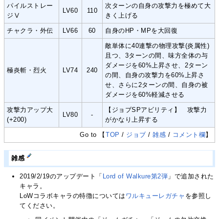
パイルストレー
次ターンの自身の攻撃力を極めて大
LV60
110
ジⅤ
きく上げる
チャクラ・外伝
LV66
60
自身のHP・MPを大回復
敵単体に40連撃の物理攻撃(炎属性)
且つ、3ターンの間、味方全体の与
ダメージを60%上昇させ、2ターン
極炎斬・烈火
LV74
240
の間、自身の攻撃力を60%上昇さ
せ、さらに2ターンの間、自身の被
ダメージを60%軽減させる
攻撃力アップ大
【ジョブSPアビリティ】 攻撃力
LV80
-
(+200)
がかなり上昇する
Go to 【
TOP
/
ジョブ
/
雑感
/
コメント欄
】
雑感
2019/2/19のアップデート「
Lord of Walkure第2弾
」で追加された
キャラ。
LoWコラボキャラの特徴については
ワルキューレガチャ
を参照し
てください。