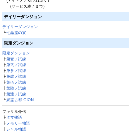
(ナイトメア及び21除く)
(サービス終了まで)
デイリーダンジョン
デイリーダンジョン
┗
七晶霊の宴
限定ダンジョン
限定ダンジョン
┣
第壱ノ試練
┣
第弐ノ試練
┣
第参ノ試練
┣
第肆ノ試練
┣
第伍ノ試練
┣
第陸ノ試練
┣
第漆ノ試練
┗
妖霊古都 GION
ファリル外伝
┣
タマ物語
┣
メモリー物語
┣
シャル物語