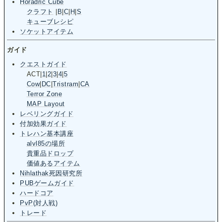
Horadric Cube
クラフト
|
B
|
C
|
H
|
S
キューブレシピ
ソケットアイテム
ガイド
クエストガイド
ACT
|
1
|
2
|
3
|
4
|
5
Cow
|
DC
|
Tristram
|
CA
Terror Zone
MAP Layout
レベリングガイド
付加効果ガイド
トレハン基本講座
alvl85の場所
貴重品ドロップ
価値あるアイテム
Nihlathak死因研究所
PUBゲームガイド
ハードコア
PvP(対人戦)
トレード