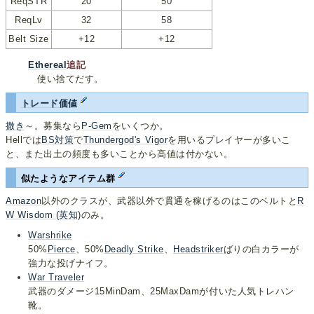
ReqSTR
20
50
ReqLv
32
58
Belt Size
+12
+12
Ethereal
追記
使い捨てだす。
トレード価値
撒き
～。募集なら
P-Gem
をいくつか。
Hellでは
BS対策
で
Thundergod's Vigor
を用いるプレイヤーが多いこ
と、また出土の頻度も多いことから高値は付かない。
似たようなアイテム群
Amazon
以外のクラスが、武器以外で貫通を稼げるのはこのベルトと
R
W Wisdom (英知)
のみ。
Warshrike
50%
Pierce
、50%
Deadly Strike
、
Headstriker
ばりの白カラーが
強力な投げナイフ。
War Traveler
武器のダメージ15MinDam、25MaxDamが付いた人気トレハン
靴。