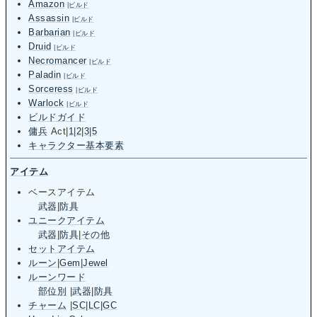
Amazon
|
ビルド
Assassin
|
ビルド
Barbarian
|
ビルド
Druid
|
ビルド
Necromancer
|
ビルド
Paladin
|
ビルド
Sorceress
|
ビルド
Warlock
|
ビルド
ビルドガイド
傭兵
Act
|
1
|
2
|
3
|
5
キャラクター基本要素
アイテム
ベースアイテム
武器
|
防具
ユニークアイテム
武器
|
防具
|
その他
セットアイテム
ルーン
|
Gem
|
Jewel
ルーンワード
部位別
|
武器
|
防具
チャーム
|
SC
|
LC
|
GC