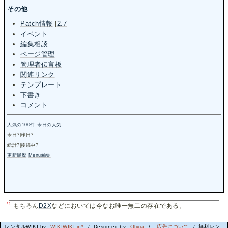
その他
Patch情報
|
2.7
イベント
編集相談
ページ管理
管理者伝言板
関連リンク
テンプレート
下書き
コメント
人気の100件
今日の人気
今日
?
|昨日
?
総計
?
|接続中
?
更新履歴
Menu編集
*1
もちろん
D2X
などにおいては今なお唯一無二の存在である。
レンタルWIKI by
WIKIWIKI.jp*
/ Designed by
Olivia
/
広告について
/ 無料レン