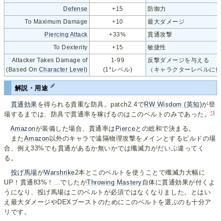
Defense
+15
防御力
To Maximum Damage
+10
最大ダメージ
Piercing Attack
+33%
貫通攻撃
To Dexterity
+15
敏捷性
Attacker Takes Damage of
1-99
反撃ダメージを与える
(Based On
Character Level
)
(1*レベル)
（キャラクターレベルに
解説・用途
貫通効果
を得られる貴重な防具。patch2.4で
RW Wisdom (英知)
が登
*1
場するまでは、防具で貫通率を稼げるのはこのベルトのみであった。
Amazon
が装備した場合、貫通率は
Pierce
との総和で決まる。
また
Amazon
以外のキャラで遠隔物理攻撃をメインとするビルドの場
合、例え33%でも貫通があるか無いかでは殲滅力がだいぶ違ってく
る。
投げ馬場
が
Warshrike
2本とこのベルトを使うことで殲滅力大幅に
UP！貫通83%！…でしたが
Throwing Mastery
自体に貫通効果が付くよ
うになり、投げ馬場はこのベルトが必須ではなくなりました。とはい
え最大ダメージやDEXブーストのためにこのベルトを選ぶのも十分ア
リです。