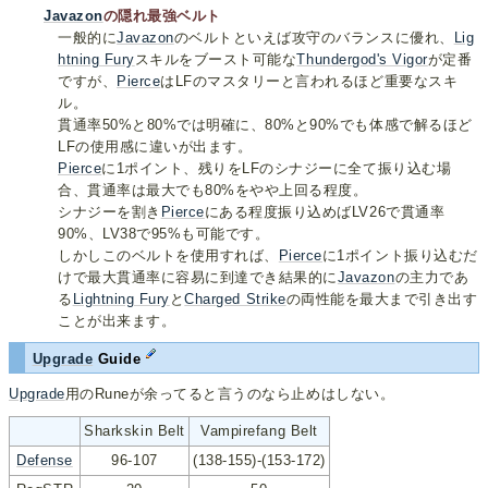
Javazon
の隠れ最強ベルト
一般的に
Javazon
のベルトといえば攻守のバランスに優れ、
Lig
htning Fury
スキルをブースト可能な
Thundergod's Vigor
が定番
ですが、
Pierce
はLFのマスタリーと言われるほど重要なスキ
ル。
貫通率50%と80%では明確に、80%と90%でも体感で解るほど
LFの使用感に違いが出ます。
Pierce
に1ポイント、残りをLFのシナジーに全て振り込む場
合、貫通率は最大でも80%をやや上回る程度。
シナジーを割き
Pierce
にある程度振り込めばLV26で貫通率
90%、LV38で95%も可能です。
しかしこのベルトを使用すれば、
Pierce
に1ポイント振り込むだ
けで最大貫通率に容易に到達でき結果的に
Javazon
の主力であ
る
Lightning Fury
と
Charged Strike
の両性能を最大まで引き出す
ことが出来ます。
Upgrade
Guide
Upgrade
用のRuneが余ってると言うのなら止めはしない。
Sharkskin Belt
Vampirefang Belt
Defense
96-107
(138-155)-(153-172)