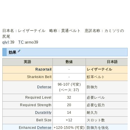
日本名：レイザーテイル 略称：貫通ベルト 意訳名称：カミソリの
尻尾
qlvl
:39
TC
:armo39
効果
英語
数値
日本語
Razortail
-
レイザーテイル
Sharkskin Belt
-
鮫革ベルト
96-107 (可変)
Defense
防御力
(ベース: 37)
Required Level
32
必要レベル
Required Strength
20
必要な筋力
Durability
14
耐久力
Belt Size
+12
スロット数
Enhanced
Defense
+120-150% (可変)
防御力を強化