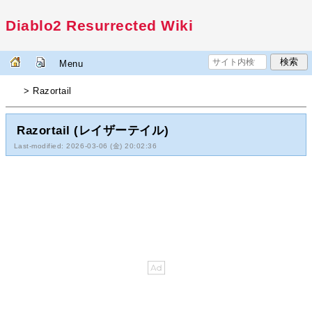
Diablo2 Resurrected Wiki
Menu
> Razortail
Razortail (レイザーテイル)
Last-modified: 2026-03-06 (金) 20:02:36