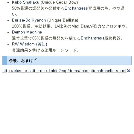
Kuko Shakaku
(Unique Cedar Bow)
50%貫通の爆発矢を発射する
Enchantress
育成用の弓。やや遅
い。
Buriza-Do Kyanon
(Unique Ballista)
100%貫通、凍結効果、Lv比例のMax Damが強力なクロスボウ。
Demon Machine
通常攻撃で66%貫通の爆発矢を放てる
Enchantress
最終兵器。
RW Wisdom (英知)
貫通効果を稼げる兜用ルーンワード。
余談、おまけ
http://classic.battle.net/diablo2exp/items/exceptional/ubelts.shtml