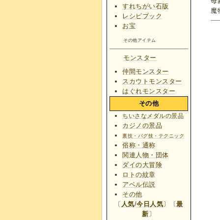
母
すれちがい石版
魔
レシピブック
お宝
その他アイテム
モンスター
仲間モンスター
スカウトモンスター
はぐれモンスター
その他
ちいさなメダルの景品
カジノの景品
裏技・バグ技・テクニック
俗称・通称
関連人物・団体
ダイの大冒険
ロトの紋章
アベル伝説
その他
〔
人気
/
今日人気
〕〔
最
新
〕