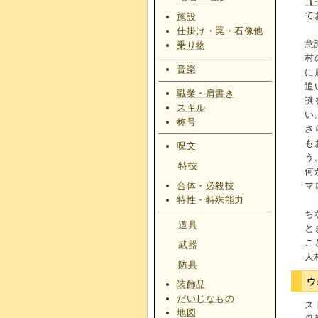
【
て
施設
仕掛け・罠・石像他
意
乗り物
村
音楽
に
追
職業・肩書き
謎
スキル
い
称号
さ
も
呪文
う
特技
何
合体・必殺技
マ
特性・特殊能力
ち
道具
と
こ
武器
人
防具
ウ
装飾品
だいじなもの
ス
地図