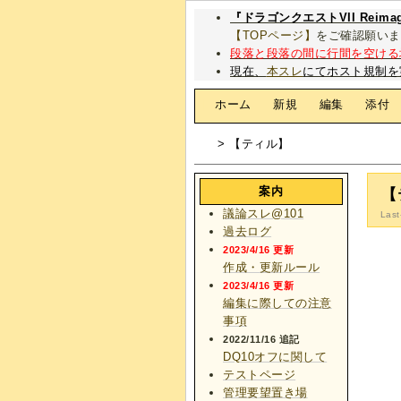
『ドラゴンクエストVII Rei
【TOPページ】
をご確認願いま
段落と段落の間に行間を空ける
現在、
本スレ
にてホスト規制を
[
ホーム
|
新規
|
編集
|
添付
> 【ティル】
案内
【
議論スレ@101
Last
過去ログ
2023/4/16 更新
作成・更新ルール
2023/4/16 更新
編集に際しての注意
事項
2022/11/16 追記
DQ10オフに関して
テストページ
管理要望置き場