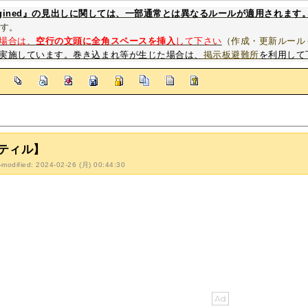
magined』の見出しに関しては、一部通常とは異なるルールが適用されます
す。
場合は、
空行の文頭に全角スペースを挿入
して下さい
（
作成・更新ルール
実施しています。巻き込まれ等が生じた場合は、
掲示板避難所
を利用して
]
ティル】
-modified: 2024-02-26 (月) 00:44:30