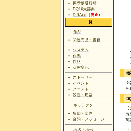
掲示板避難所
DQ10大辞典
DiffAna
（廃止）
一覧
作品
関連商品・書籍
システム
作戦
性格
状態変化
概
ストーリー
D
イベント
そ
クエスト
設定・用語
D
キャラクター
【
集団・団体
出
台詞・メッセージ
英
地名・地形