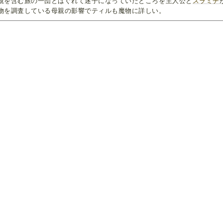
親を含む旅の一団とはぐれて迷子になっていたところを主人公と
スラミチ
物を調査している母親の影響でティルも魔物に詳しい。