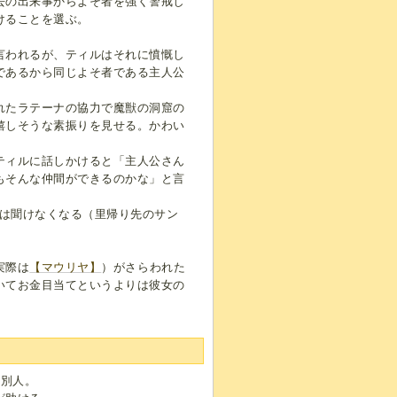
去の出来事からよそ者を強く警戒し
けることを選ぶ。
言われるが、ティルはそれに憤慨し
であるから同じよそ者である主人公
れたラテーナの協力で魔獣の洞窟の
嬉しそうな素振りを見せる。かわい
ティルに話しかけると「主人公さん
もそんな仲間ができるのかな」と言
後は聞けなくなる（里帰り先のサン
実際は
【マウリヤ】
）がさらわれた
いてお金目当てというよりは彼女の
は別人。