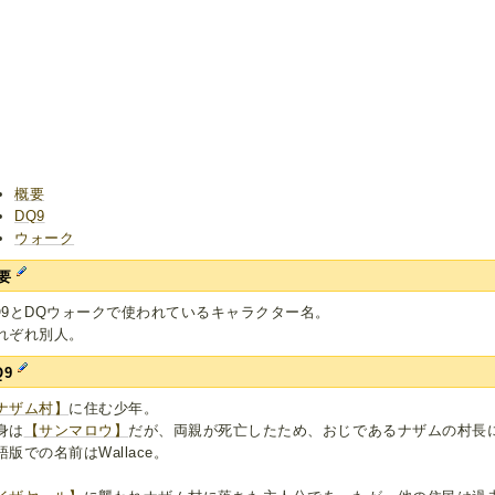
概要
DQ9
ウォーク
要
Q9とDQウォークで使われているキャラクター名。
れぞれ別人。
Q9
ナザム村】
に住む少年。
身は
【サンマロウ】
だが、両親が死亡したため、おじであるナザムの村長
語版での名前はWallace。