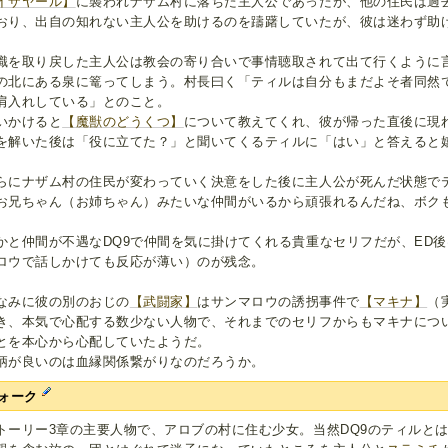
イザヤール】
に襲われナザム村に落ちた主人公であったが、他の住民は過
おり、出自の知れない主人公を助けるのを躊躇していたが、彼は迷わず助
識を取り戻した主人公は教会の寄り合いで事情聴取されて出て行くように
の北にある泉に篭ってしまう。村長曰く「ティルは自分もまだよそ者同然
肩入れしている」とのこと。
いかけると
【魔獣のどうくつ】
について教えてくれ、彼が帰った直後に現
を解いた後は「役に立てた？」と聞いてくるティルに「はい」と答えると
。
らにナザム村の住民が変わっていく決意をした後に主人公が死んだ状態で
お兄ちゃん（お姉ちゃん）みたいな仲間がいるから頑張れるんだね、ボク
。
かと仲間が不遇なDQ9で仲間を気に掛けてくれる貴重なセリフだが、ED
ロウで話しかけても反応が薄い）のが残念。
なみに彼の別のおじの
【武闘家】
はサンマロウの誘拐事件で
【マキナ】
（
き、本気で心配する数少ない人物で、それまでのセリフからもマキナにつ
とを本心から心配していたようだ。
柄が良いのは血縁関係繋がりなのだろうか。
ォーク
トーリー3章の主要人物で、アロブの村に住む少女。当然DQ9のティルと