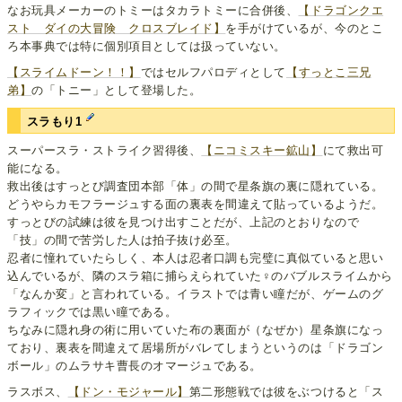
なお玩具メーカーのトミーはタカラトミーに合併後、
【ドラゴンクエ
スト ダイの大冒険 クロスブレイド】
を手がけているが、今のとこ
ろ本事典では特に個別項目としては扱っていない。
【スライムドーン！！】
ではセルフパロディとして
【すっとこ三兄
弟】
の「トニー」として登場した。
スラもり1
スーパースラ・ストライク習得後、
【ニコミスキー鉱山】
にて救出可
能になる。
救出後はすっとび調査団本部「体」の間で星条旗の裏に隠れている。
どうやらカモフラージュする面の裏表を間違えて貼っているようだ。
すっとびの試練は彼を見つけ出すことだが、上記のとおりなので
「技」の間で苦労した人は拍子抜け必至。
忍者に憧れていたらしく、本人は忍者口調も完璧に真似ていると思い
込んでいるが、隣のスラ箱に捕らえられていた♀のバブルスライムから
「なんか変」と言われている。イラストでは青い瞳だが、ゲームのグ
ラフィックでは黒い瞳である。
ちなみに隠れ身の術に用いていた布の裏面が（なぜか）星条旗になっ
ており、裏表を間違えて居場所がバレてしまうというのは「ドラゴン
ボール」のムラサキ曹長のオマージュである。
ラスボス、
【ドン・モジャール】
第二形態戦では彼をぶつけると「ス