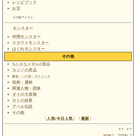
レシピブック
お宝
その他アイテム
モンスター
仲間モンスター
スカウトモンスター
はぐれモンスター
その他
ちいさなメダルの景品
カジノの景品
裏技・バグ技・テクニック
俗称・通称
関連人物・団体
ダイの大冒険
ロトの紋章
アベル伝説
その他
〔
人気
/
今日人気
〕〔
最新
〕
T.
?
Y.
?
NOW.
?
TOTAL.
?