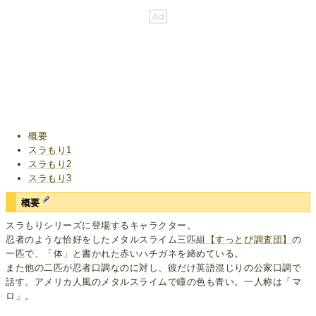
概要
スラもり1
スラもり2
スラもり3
概要
スラもりシリーズに登場するキャラクター。
忍者のような恰好をしたメタルスライム三匹組
【すっとび調査団】
の
一匹で、「体」と書かれた赤いハチガネを締めている。
また他の二匹が忍者口調なのに対し、彼だけ英語混じりの公家口調で
話す。アメリカ人風のメタルスライムで瞳の色も青い。一人称は「マ
ロ」。