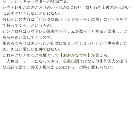
ャ」というキャラクターが登場する。
シヴァレル北西のこおりのかくれが3におり、成り行き上彼のおねがい
は必ずクリアしないといけない。
おねがいの内容は「ピンクロ船（ピンクモーモンの船）のパーツを全
て持ってくる」というもの。
ピンクロ船はシヴァレル近海でアイテムを取ろうとすると出現し、こ
ちらを追い回してくるので、
集めるつもりは無かったが自然に集まってしまったという事も多いた
め、さほど厳しい条件ではない。
これをクリアすると報酬として
【おおかなづち】
が貰える。
一人称は「ミー」になっており、公家口調ではなく似非外国人のよう
な口調で話す。外国人風であるのはトミーの時と変わらない。