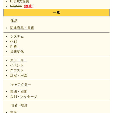
DQ10大辞典
DiffAna
（廃止）
一覧
作品
関連商品・書籍
システム
作戦
性格
状態変化
ストーリー
イベント
クエスト
設定・用語
キャラクター
集団・団体
台詞・メッセージ
地名・地形
施設