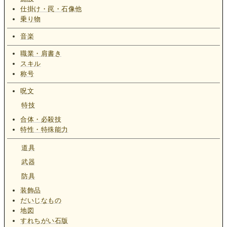
仕掛け・罠・石像他
乗り物
音楽
職業・肩書き
スキル
称号
呪文
特技
合体・必殺技
特性・特殊能力
道具
武器
防具
装飾品
だいじなもの
地図
すれちがい石版