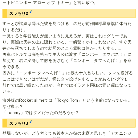
ットビニンポー アロー オブ トミー」と言い放つ。
スラもり2
すっとび試練は隠れた彼を見つける…のだが前作同様星条旗に体当た
りするだけ。
一見すると学習能力が無いように見えるが、実はこれはダミーであ
り、実際は天井の上に隠れている。一瞬驚くかもしれないが、すぐ天
井から落ちてしまうので結局のところ意味は無かったりする…。
勇車バトルでは弾を拾って主人公に渡す「ニンポー タマパス！」に
加えて、岩に変身して敵をあざむく「ニンポー タマへんげ！」を命
令できる。
因みに「ニンポー タマへんげ！」は彼の十八番らしい。タマを投げる
ことはできないはずだが、稀にタマ投げをすることがある(バグ？)。
前作では黒い瞳だったのが、今作ではイラスト同様の青い瞳になって
いる。
海外版のRocket slimeでは「Tokyo Tom」という名前になっている。
なぜ東京？
「Tommy」ではダメだったのだろうか？
スラもり3
登場しないが、どう考えても彼本人か彼の末裔と思しき「アカニンジ