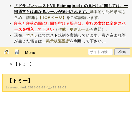
『ドラゴンクエストVII Reimagined』の見出しに関しては、一
部通常とは異なるルールが適用されます。
基本的な記述形式も
含め、詳細は
【TOPページ】
をご確認願います。
段落と段落の間に行間を空ける場合は、
空行の文頭に全角スペ
ースを挿入
して下さい
（
作成・更新ルール
も参照）。
現在、
本スレ
にてホスト規制を実施しています。巻き込まれ等
が生じた場合は、
掲示板避難所
を利用して下さい。
Menu
> 【トミー】
【トミー】
Last-modified: 2026-02-28 (土) 18:18:03