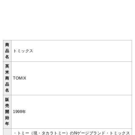
商
品
トミックス
名
英
米
商
TOMIX
品
名
販
売
開
1998年
始
年
・トミー（現・タカラトミー）のNゲージブランド・トミックス