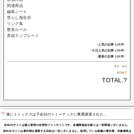
関連商品
編集ノート
荒らし報告所
リンク集
整形ルール
表組テンプレート
〔
人気の記事 100件
〕
〔
今日人気の記事 100件
〕
〔
最新の記事 100件
〕
T.
?
Y.
?
NOW.
?
TOTAL.
?
*1
後にトミックスは子会社のトミーテックに事業譲渡された。
当Webサイトは個人管理の非営利ファンサイトです。各種関係会社様とは一切関係ございません。
当Webサイトは著作権を侵害する目的は一切ございません。使用している画像の著作権・肖像権等は