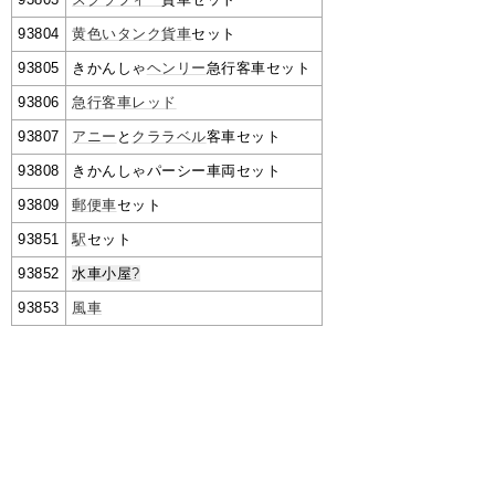
93804
黄色いタンク貨車
セット
93805
きかんしゃ
ヘンリー
急行客車セット
93806
急行客車レッド
93807
アニー
と
クララベル
客車セット
93808
きかんしゃパーシー車両セット
93809
郵便車
セット
93851
駅
セット
93852
水車小屋
?
93853
風車