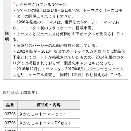
*1
から発売されているNゲージ。
・Nゲージの縮尺は1/148～1/160だが、トーマスシリーズはモ
ーターの関係上それよりも大きい。
・1998年発売のトーマスは、世界初のNゲージトーマスであ
り、トミックス初のフライホイール搭載車両。
説
・
トーマス
と
ジェームス
は何回かギアボックスが改良されてい
明
る。
・旧製品のパーシーのみ顔が複数付属している。
・2001年版から2013年版までのトミックスカタログには製品化
予定として
ゴードン
が掲載されていたものの、2014年版のカタ
ログでは掲載されておらず、製品化キャンセルとなった。
・2016年12月にトーマスを、2017年6月に
パーシー
と
ジェーム
ス
をリニューアル発売し、同時にCG顔に作り替えられている。
現行商品（2018年）
品番
商品名・内容
93705
きかんしゃトーマスセット
93706
きかんしゃトーマスDXセット