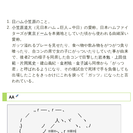
日ハム小笠原
のこと。
小笠原道大
（元日本ハム→巨人→中日）の愛称。日本ハムファイ
ターズが
東京ドーム
を本拠地としていた頃から使われる由緒深い
愛称。
ガッツ溢れるプレーを見せたり、食べ物や飲み物をがつがつ貪り
喰ったり、合コンの席で女の子にがっついたりしていた事が由来
で、後者2つの様子を同席した合コンで目撃した
岩本勉
・
上田
佳
範
・
片岡篤史
・建山義紀・
金村暁
・
金子誠
ら同僚から「がっつ
君」と呼ばれるようになり、その後試合で死球で手を負傷しても
出場したことをきっかけにこれを捩って「ガッツ」になったと言
われている。
AA
　　　　　,,ｒ-─- ､ｒ-─- ､

　　　 ／　　　　　　　　　　＼

　　 /　　　　　　　人ヽ､ヾ 　　ヽ　

　　.}　　　　ノ　／　　　　ヽ､ゝ､ﾉ　

　　{　　　 　 ノ =≡=-､ ,ｒ=≡=i　
