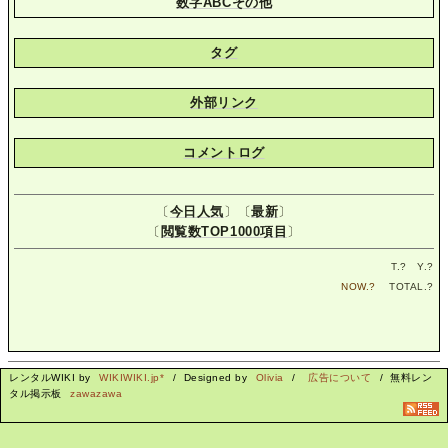
数字ABCその他
タグ
外部リンク
コメントログ
〔
今日人気
〕〔
最新
〕
〔
閲覧数TOP1000項目
〕
T.
?
Y.
?
NOW.
?
TOTAL.
?
レンタルWIKI by
WIKIWIKI.jp*
/ Designed by
Olivia
/
広告について
/ 無料レン
タル掲示板
zawazawa