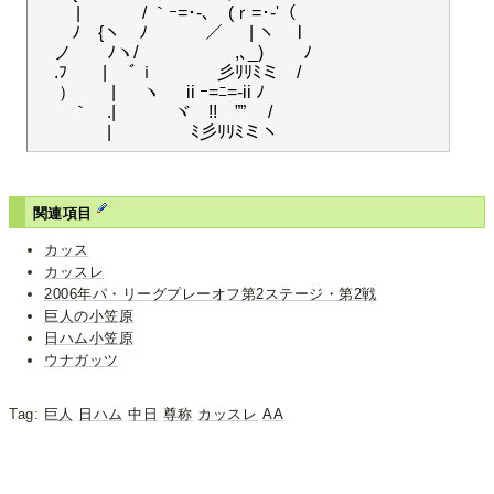
　　 | 　　　 / ｀ｰ=･-､　(ｒ=･-'（

　　ﾉ　{ヽ　ﾉ 　　　／ 　 | ヽ 　l　

　ノ　　ﾉヽ/ 　　　　 　,､_) 　　ﾉ

　.ﾌ　　|　 ﾞｉ 　　　 彡ﾘﾘﾐミ　/

　 ）　　| 　 ヽ 　 ii ｰ=ﾆ=-ii ﾉ

　　｀ゝ.| 　　　ヾ　!!　””　 /

関連項目
カッス
カッスレ
2006年パ・リーグプレーオフ第2ステージ・第2戦
巨人の小笠原
日ハム小笠原
ウナガッツ
Tag:
巨人
日ハム
中日
尊称
カッスレ
AA