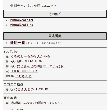
個別チャンネルを持つユニット
その他
VirtuaReal Star
VirtuaReal Link
公式番組
番組一覧
（未ページ化・過去の番組を含む）
YouTube
くろのわーるがなんかやる
（月）
超!VOLTACTION
（第1･3火）
にじさんじのB級バラエティ(仮)
（第2･4火）
LOCK ON FLEEK
（金）
ぷちさんじ
（不定期）
ニコニコ動画
にじさんじのTOYBOX！
（月2火）
文化放送
樋口楓
こんな良い時間
何してんねん！
（日）
の
に