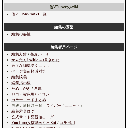
他VTuberのwiki
他VTuberのwiki一覧
編集の要望
編集の要望
編集者用ページ
編集方針
/
整形ルール
かんたん! wikiへの書きかた
高度な編集テクニック
ページ負荷軽減対策
編集談義
編集掲示板
ためしがき
/
倉庫
ロゴ
/
装飾用アイコン
カラーコードまとめ
最終更新日時一覧（
ライバー
/
ユニット
）
編集差分ログ
公式サイト更新検出ログ
YouTube投稿動画検出Bot
/
コラボ用