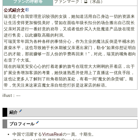
ファンの呼称等
ファンマーク：🔮（水晶）
公式紹介文
瑞芙是个自我管理意识较强的女孩，她知道活用自己身边一切的资源来
让生活变得更加愉悦美好，譬如在面临年级长扣分的场合搬出自己院长
父亲对其进行一番好意的劝导，又或者低价买入大批魔道产品放在现世
进行售卖，以此赚取高额的利润。
可瑞芙常年因为各种各样的事情分心，作为主业的魔法反倒是半桶水的
废柴水平，这也导致她于长休期被父亲逐出家门，勒令“如果你想证明自
己的才能，那就赚够一百人份的学费再回来！”，对此，瑞芙的嘴角都向
右歪了个大弧。
现在的瑞芙安安心心的打着老爹的旗号在现世大大咧咧的开着店，出于
扩展业务增加客源的考量，她快速熟悉并使用上了直播这一优良手段，
这也让更多人了解到了街角巷陌的某处，有着一间“魔女的杂货铺”。顺
带，凭关注来这家店魔女亲自给您打折是这家店的标语。
illust：---
紹介
プロフィール
中国で活躍する
VirtuaReal
の一員。十期生。