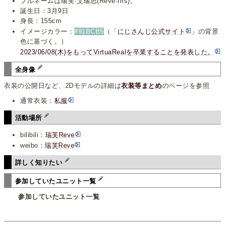
フルネームは瑞芙·艾瑞思(Reve·Iris)。
誕生日：3月9日
身長：155cm
イメージカラー：
#91BCB5
（「
にじさんじ公式サイト
」の背景
色に基づく。）
2023/06/08(木)をもってVirtuaRealを卒業することを発表した。
全身像
衣装の公開日など、2Dモデルの詳細は
衣装等まとめ
のページを参照
通常衣装：
私服
活動場所
bilibili：
瑞芙Reve
weibo：
瑞芙Reve
詳しく知りたい
参加していたユニット一覧
参加していたユニット一覧