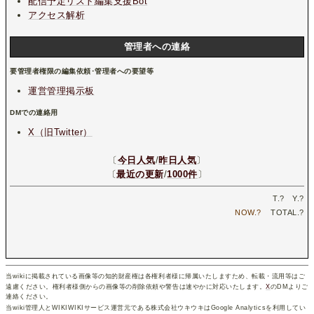
配信予定リスト編集支援Bot
アクセス解析
管理者への連絡
要管理者権限の編集依頼･管理者への要望等
運営管理掲示板
DMでの連絡用
X（旧Twitter）
〔
今日人気
/
昨日人気
〕
〔
最近の更新
/
1000件
〕
T.
?
Y.
?
NOW.
?
TOTAL.
?
当wikiに掲載されている画像等の知的財産権は各権利者様に帰属いたしますため、転載・流用等はご
遠慮ください。権利者様側からの画像等の削除依頼や警告は速やかに対応いたします。
X
のDMよりご
連絡ください。
当wiki管理人とWIKIWIKIサービス運営元である株式会社ウキウキはGoogle Analyticsを利用してい