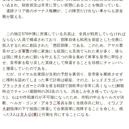
い込まれ、財政状況は非常に苦しい状態にあることを物語っている。
遺跡クリア後のボーナス報酬が、この陣営だけ出ない事からも資金
難が窺える。
この独立576中隊に所属している兵員は、全員が戦死していなければ
ならない人員で構成されており、部隊自体も戦死を前提とした任務に
投入するために創設された「懲罰部隊」である。このため、アヤカ曹
長や
ゴンダ軍曹
の様に家族にも祖国にも見捨てられた者が多く、彼ら
は国に帰るために願いを叶える三つの珠を集めて将軍を皇帝に即位さ
せ、皇帝家を取り戻した英雄として帰還することを目標にチャンバへ
と撤退していたのである。
だが、ロイヤル合衆国が当初の予想を裏切り、皇帝家を断絶させず
に権利を認めてしまった事で計画は破綻。その上、
レッドドラゴン
や
ブラックタイガー
との珠を巡る戦闘で損耗率が非常に高くなった(解散
時点でチャンバ展開時の262名のうち、25名しか生き残っていなかっ
た)。もはや作戦遂行が不可能になったため、作戦の中止をヘルガが決
断。ヘルガ・ゴンダ・
アキラ二等兵
を除く全残存兵に対し、
イワノフ
大尉
指揮の下で祖国に帰還して合衆国軍に投降することを命じた。残
った3人は
主人公(裏)
と行動を共にすることになる。