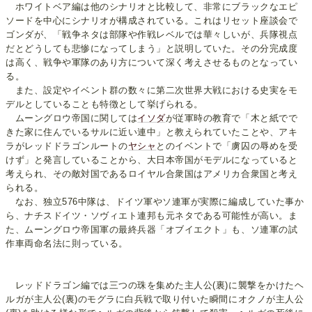
ホワイトベア編は他のシナリオと比較して、非常にブラックなエピ
ソードを中心にシナリオが構成されている。これはリセット座談会で
ゴンダが、「戦争ネタは部隊や作戦レベルでは華々しいが、兵隊視点
だとどうしても悲惨になってしまう」と説明していた。その分完成度
は高く、戦争や軍隊のあり方について深く考えさせるものとなってい
る。
また、設定やイベント群の数々に第二次世界大戦における史実をモ
デルとしていることも特徴として挙げられる。
ムーングロウ帝国に関しては
イソダ
が従軍時の教育で「木と紙でで
きた家に住んでいるサルに近い連中」と教えられていたことや、アキ
ラがレッドドラゴンルートの
ヤシャ
とのイベントで「虜囚の辱めを受
けず」と発言していることから、大日本帝国がモデルになっていると
考えられ、その敵対国であるロイヤル合衆国はアメリカ合衆国と考え
られる。
なお、独立576中隊は、ドイツ軍やソ連軍が実際に編成していた事か
ら、ナチスドイツ・ソヴィエト連邦も元ネタである可能性が高い。ま
た、ムーングロウ帝国軍の最終兵器「オブイエクト」も、ソ連軍の試
作車両命名法に則っている。
レッドドラゴン編では三つの珠を集めた主人公(裏)に襲撃をかけたヘ
ルガが主人公(裏)のモグラに白兵戦で取り付いた瞬間にオクノが主人公