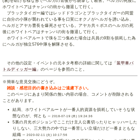
(裏)を助ける様な形でヘルガの背後から銃撃して殺害。ヘルガの死後に
ホワイトベアはチャンバの街から撤退して行く。
ブラックタイガー編ではレッドドラゴンとブラックタイガーの同盟
に自分の小隊が襲われている事を口実にオクノがヘルガを誘い込み、
ヘルガとアヤカ曹長を爆死させている。アヤカ共々ボスのヘルガの死
後にホワイトベアはチャンバの街を撤退して行く。
ホワイトベアルートで珠を三つ集めた場合は兵員の9割を損耗した為
にヘルガが独立576中隊を解隊させる。
その他の設定・イベントの元ネタ考察の詳細に関しては「
装甲車バ
トルディッガー編
」のページを参照のこと。
※簡単な意見交換にどうぞ。
雑談・感想目的の書き込みはご遠慮下さい。
このページにあまり関係の無い内容の場合、コメントが削除される
ことがあります。
結局、ホワイトベアルートが一番人的資源を損耗していそうな状
態なのが、何とも --
2018-07-19 (木) 19:24:36
5裏の月光ポジションでここだけ主人公裏切ったりヒャッハーした
りしない、三大勢力の中では一番苦しい立場だけど一番まともな
組織 --
2020-02-11 (火) 10:17:56