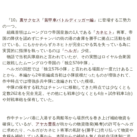
『10』
裏サクセス
『
装甲車バトルディッガー編
』に登場する三勢力
の一つ。
組織首領はムーングロウ帝国皇族の1人である『
カネヒト
』将軍。帝
国の降伏を認めずにチャンバの街の港の倉庫を勝手に拠点に活動を続
けている。にもかかわらずカネヒトが完全にやる気を失っている為に
実質的に指揮を執っているのは『
ヘルガ
』少佐。
物語で当初兵隊崩れと言われていたが、その実態はロイヤル合衆国
に敗戦したムーングロウ帝国の「独立576中隊」。
ヘルガの回想では「独立576小隊」と言われる場面が一度だけあるこ
とから、本編から2年前編成当初は小隊規模だったものが増強されて、
作中時点では増強歩兵中隊に改編されていた模様。
中隊の保有する戦力はチャンバに移動してきた時点では少なくとも
定数262名を完全充足。その他にも戦車(少なくとも4台＋試作戦車1台)
や対戦車砲を保有していた。
作中チャンバ港に入港する商船等から場所代を巻き上げ補給物資を
確保しているが、
アヤカ曹長
が街からの物資徴発(略奪)の許可をヘルガ
に求めたり、ヘルガがカネヒト将軍の私財を(勝手に)売り払って物資や
食糧を補給している事から、本国からの補給も無く自給自活体制に追