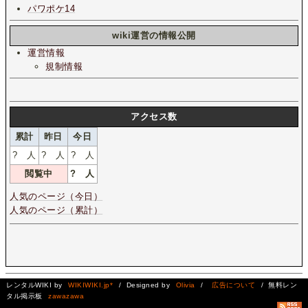
パワポケ14
wiki運営の情報公開
運営情報
規制情報
アクセス数
累計
昨日
今日
?
人
?
人
?
人
閲覧中
?
人
人気のページ（今日）
人気のページ（累計）
レンタルWIKI by
WIKIWIKI.jp*
/ Designed by
Olivia
/
広告について
/ 無料レン
タル掲示板
zawazawa