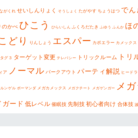
でん
せいしんりょく
たがやす
ちょうはつ
ながくれ
そうしょく
ひこう
ほ
りのかべ
ふくろだたき
ひらいしん
ふゆう
ふんか
こどり
エスパー
りんしょう
カポエラー
カメックス
トリ
ターゲット変更
トリックルーム
タグ３
テレパシー
ノーマル
パーティ解説
バークアウト
ィア
ヒードラ
メガ
メガカメックス
ブルンゲル
ボーマンダ
メガクチート
メガゲンガー
ドガード
低レベル
初心者向け
先制技
合体技
催眠技