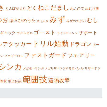
ねこだまし
き
どく
とんぼがえり
ねこのて
ねむり無
みず
のお
むし
ほろびのうた
みずのちかい
まけんき
ゴースト
サポート
ギミック
ゴチルゼル
サイドチェンジ
トリル始動
ルアタッカー
ドラゴン
ドー
ファストガード
フェアリー
ン
ファイアロー
シンカ
リザードン
メガボーマンダ
メガリザードンY
モロバレル
範囲技
遠隔攻撃
禁止伝説
波動技