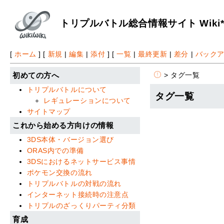
トリプルバトル総合情報サイト Wiki
[
ホーム
] [
新規
|
編集
|
添付
] [
一覧
|
最終更新
|
差分
|
バック
> タグ一覧
初めての方へ
トリプルバトルについて
タグ一覧
レギュレーションについて
サイトマップ
これから始める方向けの情報
3DS本体・バージョン選び
ORAS内での準備
3DSにおけるネットサービス事情
ポケモン交換の流れ
トリプルバトルの対戦の流れ
インターネット接続時の注意点
トリプルのざっくりパーティ分類
育成