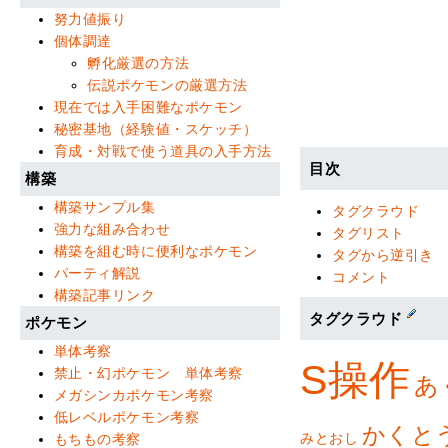
努力値振り
個体調達
孵化厳選の方法
伝説ポケモンの厳選方法
現在では入手困難なポケモン
秘密基地（経験値・スケッチ）
育成・対戦で使う道具の入手方法
目次
構築
構築サンプル集
タグクラウド
強力な組み合わせ
タグリスト
構築を組む時に便利なポケモン
タグから逆引き
パーティ解説
コメント
構築記事リンク
タグクラウド
ポケモン
単体考察
S操作
禁止・幻ポケモン 単体考察
あ
メガシンカポケモン考察
低レベルポケモン考察
かくと
みとおし
もちもの考察