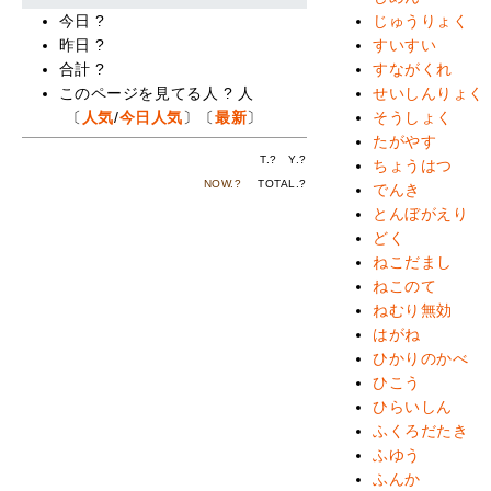
じゅうりょく
今日
?
すいすい
昨日
?
すながくれ
合計
?
せいしんりょく
このページを見てる人
?
人
そうしょく
〔
人気
/
今日人気
〕〔
最新
〕
たがやす
T.
?
Y.
?
ちょうはつ
NOW.
?
TOTAL.
?
でんき
とんぼがえり
どく
ねこだまし
ねこのて
ねむり無効
はがね
ひかりのかべ
ひこう
ひらいしん
ふくろだたき
ふゆう
ふんか