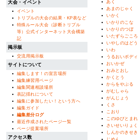
あく
大会・イベント
あまのじゃく
イベント
いかく
トリプルの大会の結果・KP表など
いかりのこな
特殊ルール大会（診断トリプル
いかりのつぼ
等）公式インターネット大会構築
いたずらごころ
記
いやしのはどう
掲示板
いわ
交流用掲示板
うるおいボディ
おいかぜ
サイトについて
おみとおし
編集します！の宣言場所
かくとう
編集練習用ページ
からをやぶる
編集関連相談場所
がむしゃら
表記揺れについて
がんじょう
編集に参加したい！という方へ
くさ
編集ガイド
こおり
編集差分ログ
このゆびとまれ
最近作成されたページ一覧
さいせいりょく
ページ提案場所
しんかのきせき
アクセス数
じめん