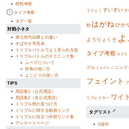
特性考察
すいすい
うりょく
す
タイプ考察
タグ一覧
はがね
ひか
効
対戦小ネタ
よ
第七世代以降との違い
ようりょくそ
すばやさ早見表
トリプルバトルでよく見られる技
タイプ考察
タグ２
トリプルバトルのテクニック集
ムーブについて
ブル
ニンフ
ニョロトノ
対角の使い方
よこどりの使い方
フェイント
TIPS
用語集1（公式用語）
ワイ
用語集2（非公式用語）
リフレクター
トリプル勢の見つけ方
トリプルに関する動画リンク
タグリスト
トリプルに役立つ外部リンク集
アンケートページ
S操作