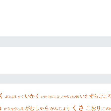
く
いかく
いたずらごこ
あまのじゃく
いかりのこな
いかりのつぼ
くさ
う
こおり
がむしゃら
がんじょう
この
からをやぶる