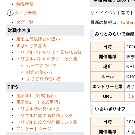
特性考察
サイドイベント等でト
タイプ考察
タグ一覧
最新の情報は、
twi
対戦小ネタ
みなとみらいで雨滅
第七世代以降との違い
すばやさ早見表
日時
202
トリプルバトルでよく見られる技
開催地域
神
トリプルバトルのテクニック集
ムーブについて
場所
NA
対角の使い方
ルール
OR
よこどりの使い方
エントリー期限
終
TIPS
用語集1（公式用語）
URL
【ト
用語集2（非公式用語）
いあいぎりオフ
トリプル勢の見つけ方
トリプルに関する動画リンク
日時
202
トリプルに役立つ外部リンク集
アンケートページ
開催地域
大