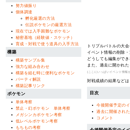
努力値振り
個体調達
孵化厳選の方法
伝説ポケモンの厳選方法
現在では入手困難なポケモン
秘密基地（経験値・スケッチ）
育成・対戦で使う道具の入手方法
トリプルバトルの大会
構築
イベント情報の削除・
どうしても編集ができ
構築サンプル集
また、過去に開かれた
強力な組み合わせ
(ここにいっぱいイベント情報
構築を組む時に便利なポケモン
パーティ解説
対戦成績の結果などは
構築記事リンク
目次
ポケモン
単体考察
今後開催予定の
禁止・幻ポケモン 単体考察
過去に開催され
メガシンカポケモン考察
コメント
低レベルポケモン考察
もちもの考察
今後開催予定のイ