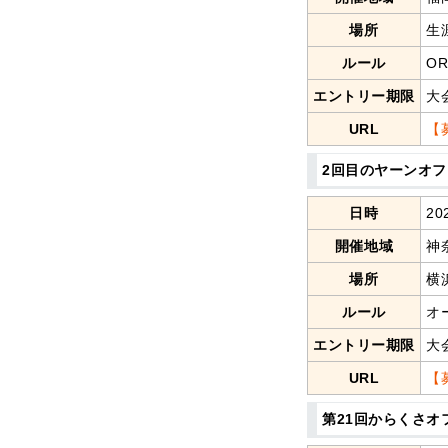
場所
生
ルール
O
エントリー期限
大
URL
【
2回目のヤーンオフ
日時
20
開催地域
神
場所
横
ルール
オ
エントリー期限
大
URL
【
第21回からくさオ