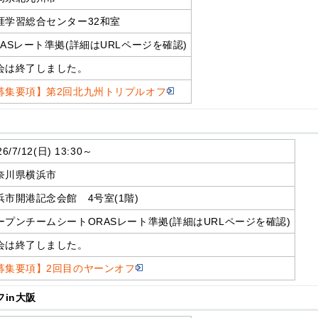
涯学習総合センター32和室
RASレート準拠(詳細はURLページを確認)
会は終了しました。
募集要項】第2回北九州トリプルオフ
26/7/12(日) 13:30～
奈川県横浜市
浜市開港記念会館 4号室(1階)
ープンチームシートORASレート準拠(詳細はURLページを確認)
会は終了しました。
募集要項】2回目のヤーンオフ
フin大阪