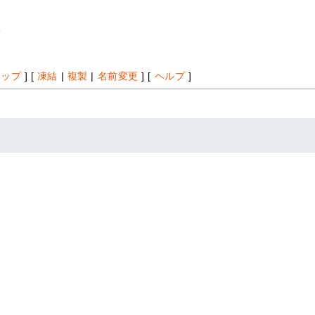
*
アップ
] [
凍結
|
複製
|
名前変更
] [
ヘルプ
]