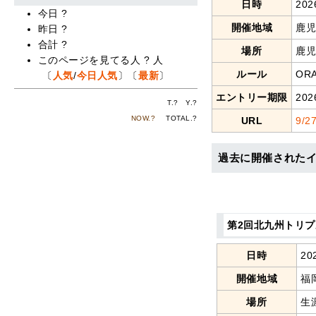
日時
20
今日
?
開催地域
鹿
昨日
?
合計
?
場所
鹿
このページを見てる人
?
人
ルール
OR
〔
人気
/
今日人気
〕〔
最新
〕
エントリー期限
202
T.
?
Y.
?
NOW.
?
TOTAL.
?
URL
9/
過去に開催された
第2回北九州トリ
日時
20
開催地域
福
場所
生