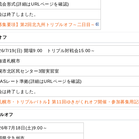
流会形式(詳細はURLページを確認)
会は終了しました。
募集要項】第2回北九州トリプルオフ～二日目～
オフ
26/7/19(日) 開場9:00 トリプル対戦会15:00～
海道札幌市
幌市北区民センター3階実習室
RASレート準拠(詳細はURLページを確認)
会は終了しました。
札幌市・トリプルバトル】第11回ゆきがくれオフ開催・参加募集用
プルオフ
26年7月18日(土)9:00～
岡県北九州市