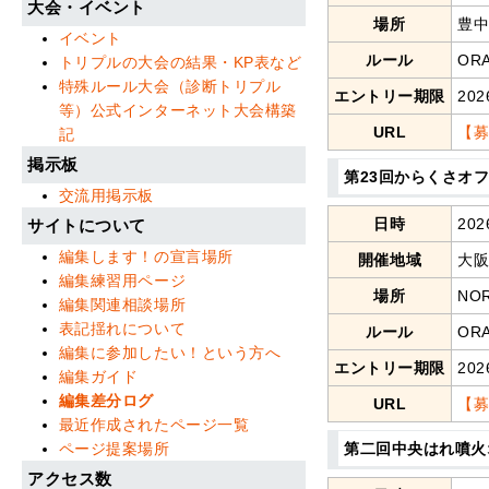
大会・イベント
場所
豊中
イベント
ルール
OR
トリプルの大会の結果・KP表など
特殊ルール大会（診断トリプル
エントリー期限
202
等）公式インターネット大会構築
URL
【
記
掲示板
第23回からくさオフ
交流用掲示板
日時
20
サイトについて
編集します！の宣言場所
開催地域
大
編集練習用ページ
場所
NO
編集関連相談場所
表記揺れについて
ルール
OR
編集に参加したい！という方へ
エントリー期限
202
編集ガイド
編集差分ログ
URL
【募
最近作成されたページ一覧
第二回中央はれ噴火
ページ提案場所
アクセス数