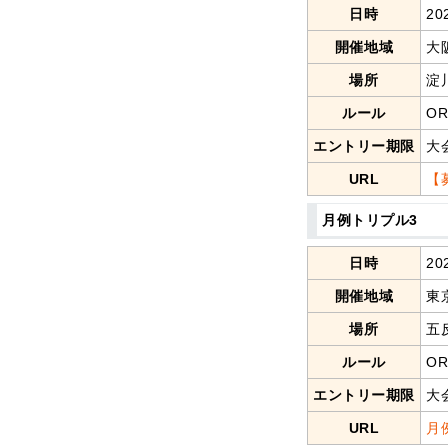
日時
20
開催地域
大
場所
淀
ルール
O
エントリー期限
大
URL
【
月例トリプル3
日時
20
開催地域
東
場所
五
ルール
O
エントリー期限
大
URL
月