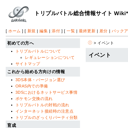
トリプルバトル総合情報サイト Wiki
[
ホーム
] [
新規
|
編集
|
添付
] [
一覧
|
最終更新
|
差分
|
バック
> イベント
初めての方へ
トリプルバトルについて
イベント
レギュレーションについて
サイトマップ
これから始める方向けの情報
3DS本体・バージョン選び
ORAS内での準備
3DSにおけるネットサービス事情
ポケモン交換の流れ
トリプルバトルの対戦の流れ
インターネット接続時の注意点
トリプルのざっくりパーティ分類
育成