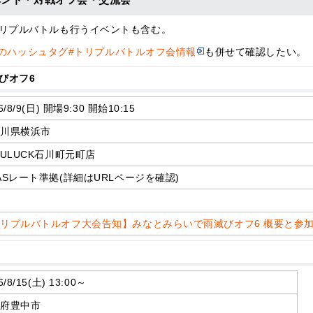
リプルバトルも行うイベントも含む。
tterのハッシュタグ#トリプルバトルオフ会情報
も併せて確認したい。
びオフ6
6/8/9(日) 開場9:30 開始10:15
奈川県横浜市
TULUCK石川町元町店
ASレート準拠(詳細はURLページを確認)
了
リプルバトルオフ大会告知】みなとみらいで雨滅びオフ6 概要と参
6/8/15(土) 13:00～
阪府豊中市