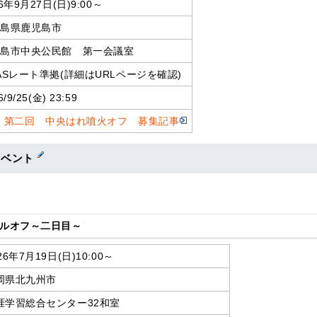
26年9月27日(日)9:00～
児島県鹿児島市
児島市中央公民館 第一会議室
ASレート準拠(詳細はURLページを確認)
6/9/25(金) 23:59
27 第二回 中央はれ噴火オフ 募集記事
イベント
プルオフ～二日目～
26年7月19日(日)10:00～
岡県北九州市
涯学習総合センター32和室