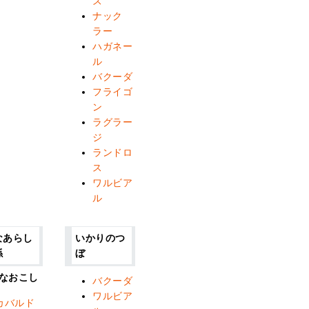
ズ
ナック
ラー
ハガネー
ル
バクーダ
フライゴ
ン
ラグラー
ジ
ランドロ
ス
ワルビア
ル
なあらし
いかりのつ
係
ぼ
なおこし
バクーダ
ワルビア
カバルド