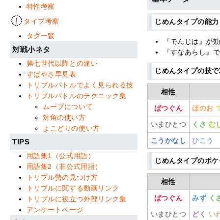
特性考察
タイプ考察
じめんタイプの能力
タグ一覧
『でんじは』が
対戦小ネタ
『すなあらし』
第七世代以降との違い
じめんタイプの技で
すばやさ早見表
トリプルバトルでよく見られる技
相性
トリプルバトルのテクニック集
ムーブについて
ばつぐん
ほのお
対角の使い方
いまひとつ
くさ
む
よこどりの使い方
こうかなし
ひこう
TIPS
用語集1（公式用語）
じめんタイプのポケ
用語集2（非公式用語）
トリプル勢の見つけ方
相性
トリプルに関する動画リンク
ばつぐん
みず
く
トリプルに役立つ外部リンク集
アンケートページ
いまひとつ
どく
い