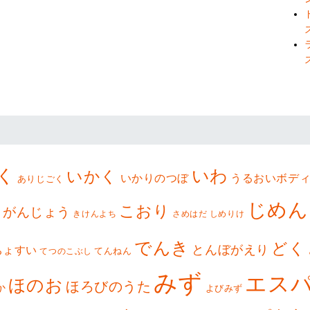
く
いわ
いかく
いかりのつぼ
うるおいボデ
ありじごく
じめん
こおり
ら
がんじょう
きけんよち
さめはだ
しめりけ
でんき
どく
とんぼがえり
ちょすい
てんねん
てつのこぶし
みず
エス
ほのお
ほろびのうた
か
よびみず