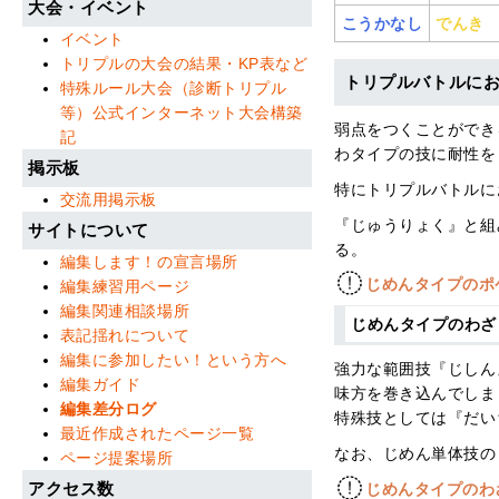
大会・イベント
こうかなし
でんき
イベント
トリプルの大会の結果・KP表など
トリプルバトルに
特殊ルール大会（診断トリプル
等）公式インターネット大会構築
弱点をつくことができ
記
わタイプの技に耐性を
掲示板
特にトリプルバトルに
交流用掲示板
『じゅうりょく』と組
サイトについて
る。
編集します！の宣言場所
じめんタイプのポ
編集練習用ページ
編集関連相談場所
じめんタイプのわ
表記揺れについて
編集に参加したい！という方へ
強力な範囲技『じしん
編集ガイド
味方を巻き込んでしま
編集差分ログ
特殊技としては『だい
最近作成されたページ一覧
なお、じめん単体技の
ページ提案場所
アクセス数
じめんタイプのわ