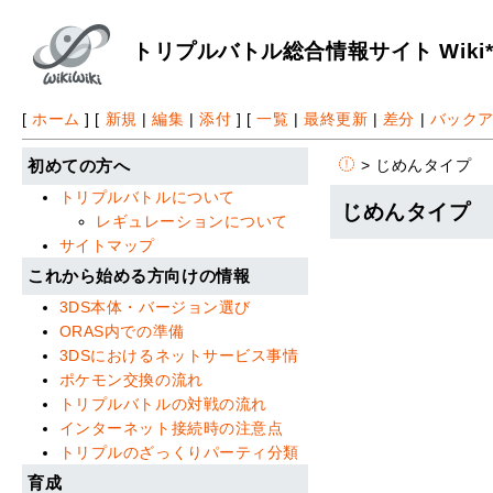
トリプルバトル総合情報サイト Wiki
[
ホーム
] [
新規
|
編集
|
添付
] [
一覧
|
最終更新
|
差分
|
バック
> じめんタイプ
初めての方へ
トリプルバトルについて
じめんタイプ
レギュレーションについて
サイトマップ
これから始める方向けの情報
3DS本体・バージョン選び
ORAS内での準備
3DSにおけるネットサービス事情
ポケモン交換の流れ
トリプルバトルの対戦の流れ
インターネット接続時の注意点
トリプルのざっくりパーティ分類
育成