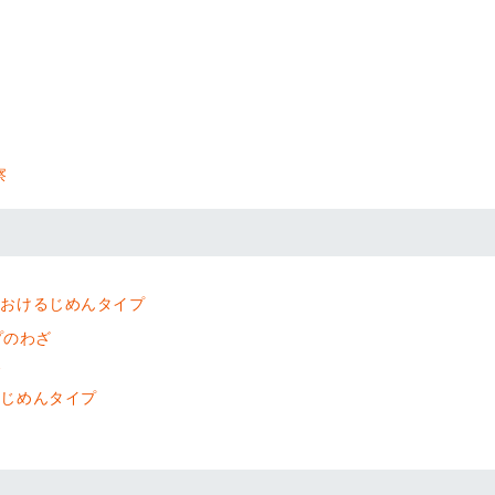
察
におけるじめんタイプ
プのわざ
グ
つじめんタイプ