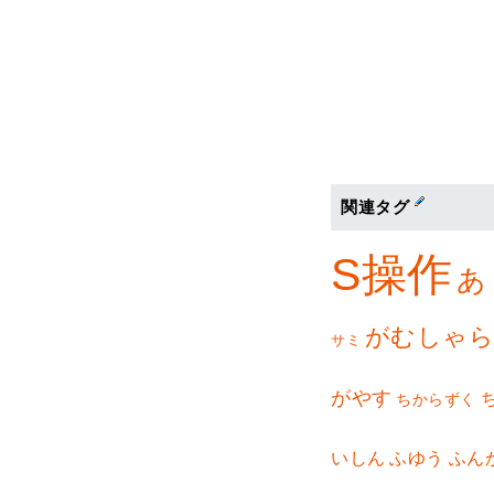
関連タグ
S操作
あ
がむしゃ
サミ
がやす
ちからずく
いしん
ふゆう
ふん