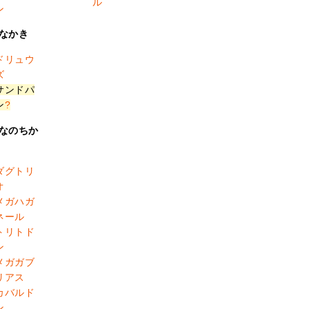
ル
ン
なかき
ドリュウ
ズ
サンドパ
ン
?
なのちか
ダグトリ
オ
メガハガ
ネール
トリトド
ン
メガガブ
リアス
カバルド
ン