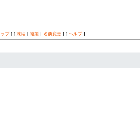
*
アップ
] [
凍結
|
複製
|
名前変更
] [
ヘルプ
]