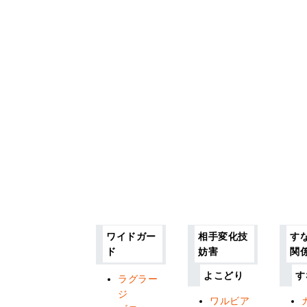
ワイドガー
相手変化技
す
ド
妨害
関
よこどり
す
ラグラー
ジ
ワルビア