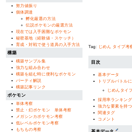
努力値振り
個体調達
孵化厳選の方法
伝説ポケモンの厳選方法
現在では入手困難なポケモン
秘密基地（経験値・スケッチ）
育成・対戦で使う道具の入手方法
Tag:
じめん
タイプ考
構築
構築サンプル集
目次
強力な組み合わせ
構築を組む時に便利なポケモン
基本データ
パーティ解説
トリプルバトル
構築記事リンク
じめんタイ
ポケモン
採用率ランキン
単体考察
強力な要素を持
禁止・幻ポケモン 単体考察
関連タグ
メガシンカポケモン考察
コメント
低レベルポケモン考察
もちもの考察
基本データ