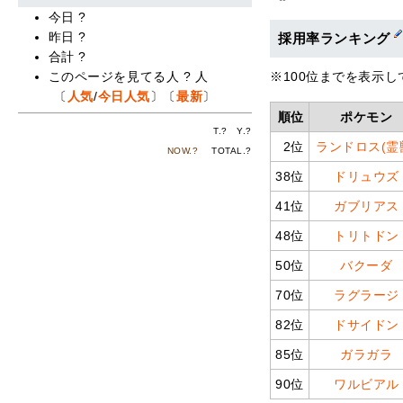
今日
?
昨日
?
採用率ランキング
合計
?
※100位までを表示し
このページを見てる人
?
人
〔
人気
/
今日人気
〕〔
最新
〕
順位
ポケモン
T.
?
Y.
?
2位
ランドロス(霊
NOW.
?
TOTAL.
?
38位
ドリュウズ
41位
ガブリアス
48位
トリトドン
50位
バクーダ
70位
ラグラージ
82位
ドサイドン
85位
ガラガラ
90位
ワルビアル