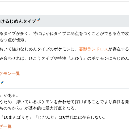
おけるじめんタイプ
るタイプが多く、特にはがねタイプに弱点をつくことができる点で
もつ点が優秀。
おいて強力なじめんタイプのポケモンに、
霊獣ランドロス
が存在す
み合わせれば、ひこうタイプや特性『ふゆう』のポケモンにもじめ
ケモン一覧
ざ
』がある。
うため、浮いているポケモンを合わせて採用することでより真価を
ちのちから』が基本的に最大打点となる。
『10まんばりき』『じだんだ』は6世代には存在しない。
ざ一覧