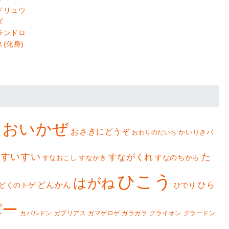
ドリュウ
ズ
ランドロ
ス(化身)
おいかぜ
ィ
おさきにどうぞ
かいりきバ
おわりのだいち
すいすい
た
すながくれ
すなのちから
すなおこし
すなかき
ひこう
はがね
どんかん
ひら
どくのトゲ
ひでり
パー
カバルドン
ガブリアス
ガマゲロゲ
ガラガラ
グライオン
グラードン