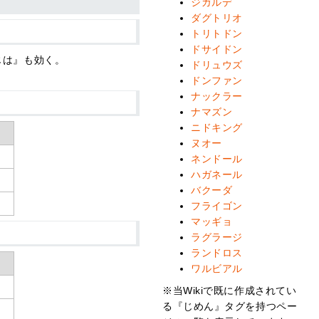
ジガルデ
ダグトリオ
トリトドン
ドサイドン
じは』も効く。
ドリュウズ
ドンファン
ナックラー
ナマズン
ニドキング
ヌオー
ネンドール
ハガネール
バクーダ
フライゴン
マッギョ
ラグラージ
ランドロス
ワルビアル
※当Wikiで既に作成されてい
る『じめん』タグを持つペー