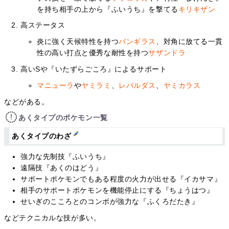
を持ち相手の上から『ふいうち』を撃てる
キリキザン
高ステータス
炎に強く天候特性を持つ
バンギラス
、対角に放てる一貫
性の高い打点と優秀な耐性を持つ
サザンドラ
高いSや『いたずらごころ』によるサポート
マニューラ
や
ヤミラミ
、
レパルダス
、
ヤミカラス
などがある。
あくタイプのポケモン一覧
あくタイプのわざ
強力な先制技『ふいうち』
遠隔技『あくのはどう』
サポートポケモンでもある程度の火力が出せる『イカサマ』
相手のサポートポケモンを機能停止にする『ちょうはつ』
せいぎのこころとのコンボが強力な『ふくろだたき』
などテクニカルな技が多い。