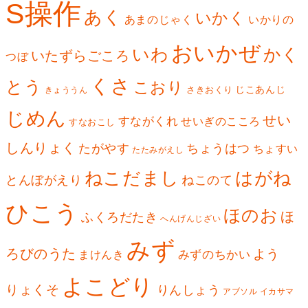
S操作
あく
いかく
あまのじゃく
いかりの
おいかぜ
いわ
かく
いたずらごころ
つぼ
くさ
とう
こおり
じこあんじ
さきおくり
きょううん
じめん
せい
すながくれ
せいぎのこころ
すなおこし
しんりょく
たがやす
ちょうはつ
ちょすい
たたみがえし
ねこだまし
はがね
とんぼがえり
ねこのて
ひこう
ほのお
ほ
ふくろだたき
へんげんじざい
みず
ろびのうた
よう
みずのちかい
まけんき
よこどり
りょくそ
りんしょう
アブソル
イカサマ