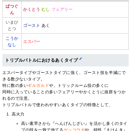
ばつぐ
かくとう
むし
フェアリー
ん
いまひ
ゴースト
あく
とつ
こうか
エスパー
なし
トリプルバトルにおけるあくタイプ
エスパータイプやゴーストタイプに強く、ゴースト技を半減にで
きる数少ないタイプ。
特に数の多い
ギルガルド
や、トリックルーム役の多くに
同時に入っていることの多いフェアリーやかくとうに抜群をつか
れるので注意。
トリプルバトルで使われやすいあくタイプの特徴として、
高火力
高い素早さから『へんげんじざい』を活かし多くのタイ
プの技を一致で放てる
ゲッコウガ
や、特性『まけんき』