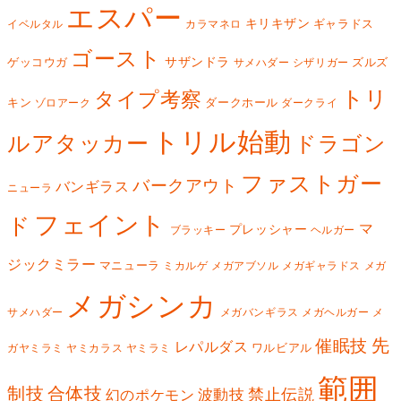
エスパー
キリキザン
ギャラドス
イベルタル
カラマネロ
ゴースト
サザンドラ
ゲッコウガ
ズルズ
サメハダー
シザリガー
トリ
タイプ考察
キン
ダークホール
ゾロアーク
ダークライ
トリル始動
ルアタッカー
ドラゴン
ファストガー
バークアウト
バンギラス
ニューラ
フェイント
ド
マ
プレッシャー
ブラッキー
ヘルガー
ジックミラー
マニューラ
ミカルゲ
メガアブソル
メガギャラドス
メガ
メガシンカ
サメハダー
メガバンギラス
メガヘルガー
メ
先
催眠技
レパルダス
ワルビアル
ガヤミラミ
ヤミカラス
ヤミラミ
範囲
制技
合体技
禁止伝説
波動技
幻のポケモン