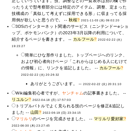
正していっています。技、調整などの一覧表示は別の欄で作
ったうえで型考察部分には特定のアイテム、調整、定まった
技構成の「真似して考えずに採用できる形」に収まってる採
用例が欲しいと思うので。 --
秋桜
?
2021-11-03 (水) 09:02:20
3DSのインターネット関連のサービス（ニンテンドーeショ
ップ、ポケモンバンク）の2023年3月以降の利用について、
紹介するページを書きます。 --
カルフール
?
2022-02-22 (火)
19:23:27
簡単にひな形作りました。トップページへのリンク、
および初心者向けページ「これからはじめる人にむけて
の情報」に、リンクを追記しました。 --
カルフール
?
2022-02-22 (火) 20:26:32
ありがとうございます。 --
2022-02-22 (火) 20:31:10
Wiki編集初心者ですが、
ヤンチャム
の記事書きました。 --
リユルン
?
2022-04-18 (月) 17:57:03
トリプルバトルでよく見られる技のページを修正&追記し
ました --
山田
?
2022-06-19 (日) 23:34:15
マリルリ
のページを完成させました。 --
マリルリ愛好家
?
2022-06-30 (木) 23:27:45