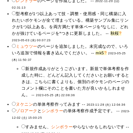
レントラー
のページを作成しました。 --
2022-11-20 (日)
02:31:13
型考察が1つ以上あって技・調整・使用感・同じ構築に入
れたいポケモンが全て埋まっている。構築サンプル集にリン
クが1つ以上ある。を両方満たす単体ページを*なしに、どれ
かが抜けているページを*つきに更新しました。 --
秋桜
?
2023-05-03 (水) 00:07:23
ミュウツー
のページを追加しました。未完成なので、いろ
いろ追加で情報を書き込んでください。 --
mk5
?
2023-05-25
(木) 11:50:37
新規作成ありがとうございます。新規で単体考察を作
成した時に、どんどん記入してくださいとお願いすると
きは、こちらに書くよりも、個別のポケモンのページの
コメント欄にそのことを書いた方が良いかもしれませ
ん。 --
2023-05-25 (木) 22:08:36
ヌケニン
の単体考察作ってみます --
2023-11-28 (火) 12:04:36
ゾロアーク
と
シンボラー
の単体考察作成予定です。 --
2023-
12-02 (土) 15:00:25
すみません、
シンボラー
やらないかもしれないです --