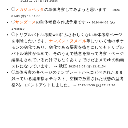
2023-12-03 (日) 16:29:44
メガジュペッタ
の単体考察してみようと思います --
2024-
01-03 (水) 18:04:06
サンダース
の単体考察を作成予定です --
2024-04-02 (火)
17:46:10
トリプルバトル考察wikiにふさわしくない単体考察ページ
を削除したいです。
ナマズン
・
ヌメイル
等について他のポケ
モンの劣化であり、劣化である要素を抜きにしてもトリプル
バトル適性が低めで、そのうえで熱意を持って考察・ページ
編集をされているわけでもなくあくまでけだまメモchの動画
スレになっています。 -- 秋桜
2025-12-07 (日) 13:41:54
単体考察の各ページのテンプレートからコピペされたまま
残っている編集指示テキスト、空欄で放置された状態の型考
察2をコメントアウトしました。 --
2025-12-30 (火) 22:47:36