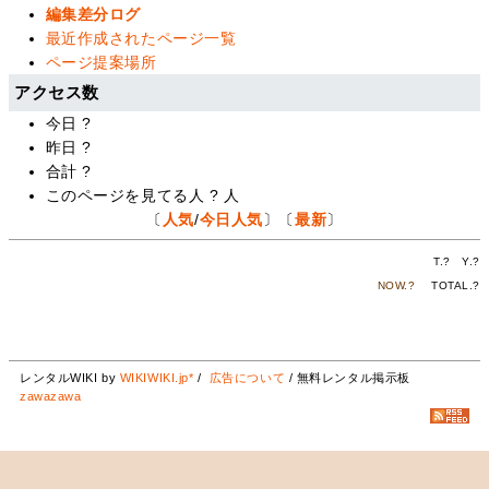
編集差分ログ
最近作成されたページ一覧
ページ提案場所
アクセス数
今日
?
昨日
?
合計
?
このページを見てる人
?
人
〔
人気
/
今日人気
〕〔
最新
〕
T.
?
Y.
?
NOW.
?
TOTAL.
?
レンタルWIKI by
WIKIWIKI.jp*
/
広告について
/ 無料レンタル掲示板
zawazawa