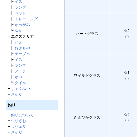
┣
イス
┣
ランプ
┣
ベッド
┣
トレーニング
┣
かべがみ
┗
ゆか
☆2
ハートグラス
┣
エクステリア
〇
┣
いえ
┣
おきもの
┣
テーブル
┣
イス
┣
ランプ
┣
アーチ
☆1
ワイルドグラス
┣
かべ
〇
┗
タイル
┣
しょくぶつ
┗
さかな
釣り
☆6
┣
釣りについて
きんぴかグラス
〇
┣
つりざお
┣
つりエサ
┗
さかな