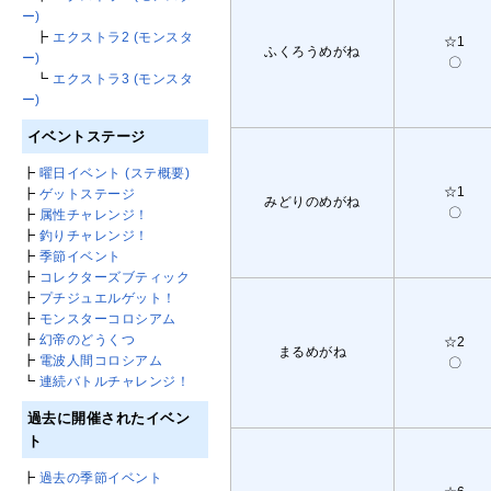
ー)
┣
エクストラ2 (モンスタ
☆1
ふくろうめがね
ー)
〇
┗
エクストラ3 (モンスタ
ー)
イベントステージ
┣
曜日イベント (ステ概要)
☆1
┣
ゲットステージ
みどりのめがね
〇
┣
属性チャレンジ！
┣
釣りチャレンジ！
┣
季節イベント
┣
コレクターズブティック
┣
プチジュエルゲット！
┣
モンスターコロシアム
┣
幻帝のどうくつ
☆2
まるめがね
┣
電波人間コロシアム
〇
┗
連続バトルチャレンジ！
過去に開催されたイベン
ト
┣
過去の季節イベント