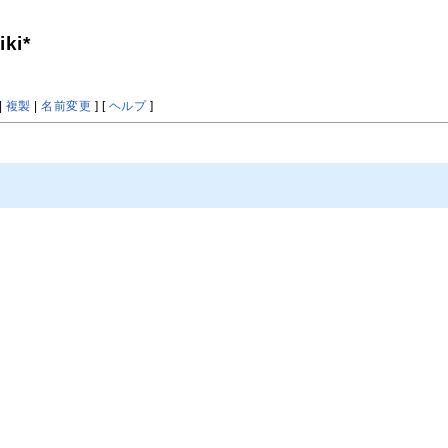
ki*
|
複製
|
名前変更
] [
ヘルプ
]