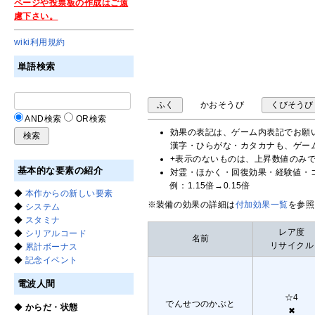
ページや投票板の作成はご遠
慮下さい。
wiki利用規約
単語検索
かおそうび
ふく
くびそうび
AND検索
OR検索
効果の表記は、ゲーム内表記でお願
漢字・ひらがな・カタカナも、ゲー
+表示のないものは、上昇数値のみ
基本的な要素の紹介
対霊・ほかく・回復効果・経験値・ゴ
例：1.15倍→0.15倍
◆
本作からの新しい要素
※装備の効果の詳細は
付加効果一覧
を参照
◆
システム
◆
スタミナ
レア度
◆
シリアルコード
名前
リサイクル
◆
累計ボーナス
◆
記念イベント
電波人間
☆4
でんせつのかぶと
◆
からだ・状態
✖