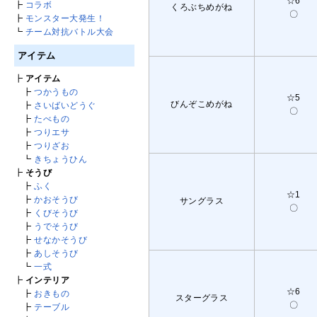
☆6
┣
コラボ
くろぶちめがね
〇
┣
モンスター大発生！
┗
チーム対抗バトル大会
アイテム
┣
アイテム
┣
つかうもの
☆5
びんぞこめがね
┣
さいばいどうぐ
〇
┣
たべもの
┣
つりエサ
┣
つりざお
┗
きちょうひん
┣
そうび
┣
ふく
☆1
┣
かおそうび
サングラス
〇
┣
くびそうび
┣
うでそうび
┣
せなかそうび
┣
あしそうび
┗
一式
┣
インテリア
☆6
┣
おきもの
スターグラス
〇
┣
テーブル