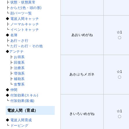
┣
状態・状態異常
┣
からだ(色・頭の形)
┗
顔パーツ一覧
◆
電波人間キャッチ
┣
ノーマルキャッチ
┗
イベントキャッチ
☆1
あおいめがね
◆
名簿
〇
┣
あ行～さ行
┗
た行～わ行・その他
◆
アンテナ
┣
お得系
┣
回復系
┣
治療系
☆1
┣
増強系
あかぶちメガネ
〇
┣
補助系
┗
攻撃系
◆
仲間
◆
付加効果(スキル)
┗
付加効果(装備)
電波人間（育成）
☆1
きいろいめがね
〇
◆
電波人間育成
┗
ドーピング