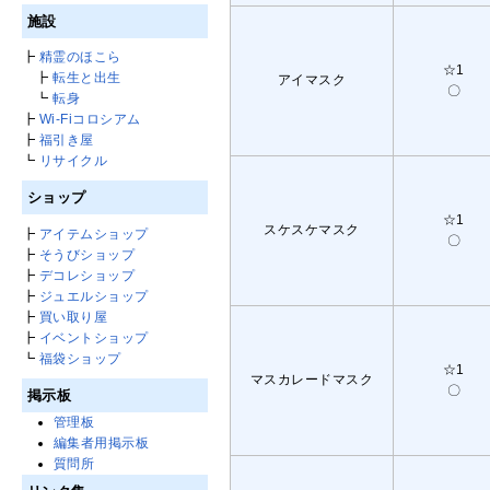
施設
┣
精霊のほこら
☆1
┣
転生と出生
アイマスク
〇
┗
転身
┣
Wi-Fiコロシアム
┣
福引き屋
┗
リサイクル
ショップ
☆1
スケスケマスク
┣
アイテムショップ
〇
┣
そうびショップ
┣
デコレショップ
┣
ジュエルショップ
┣
買い取り屋
┣
イベントショップ
┗
福袋ショップ
☆1
マスカレードマスク
〇
掲示板
管理板
編集者用掲示板
質問所