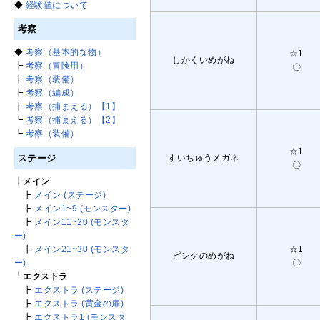
◆
経験値について
考察
◆
考察（基本的な物）
☆1
しかくいめがね
┣
考察（冒険用）
〇
┣
考察（装備）
┣
考察（編成）
┣
考察（捕まえる）【1】
┗
考察（捕まえる）【2】
┗
考察（装備）
☆1
ステージ
すいちゅうメガネ
〇
┣
メイン
┣
メイン (ステージ)
┣
メイン1~9 (モンスター)
┣
メイン11~20 (モンスタ
ー)
┣
メイン21~30 (モンスタ
☆1
ピンクのめがね
ー)
〇
┗
エクストラ
┣
エクストラ (ステージ)
┣
エクストラ (黄金の扉)
┣
エクストラ1 (モンスタ