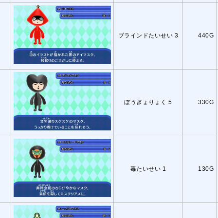
ブラインドたいせい 3
440G
ぼうぎょりょく 5
330G
毒たいせい 1
130G