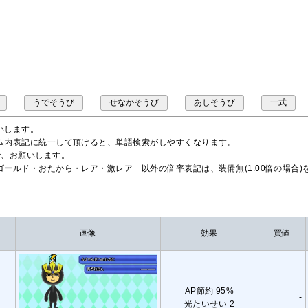
うでそうび
せなかそうび
あしそうび
一式
いします。
ム内表記に統一して頂けると、単語検索がしやすくなります。
で、お願いします。
ールド・おたから・レア・激レア 以外の倍率表記は、装備無(1.00倍の場合
画像
効果
買値
AP節約 95%
-
光たいせい 2