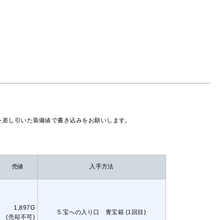
)を差し引いた装備値で書き込みをお願いします。
売値
入手方法
1,897G
5.宝への入り口 青宝箱 (1回目)
(売却不可)