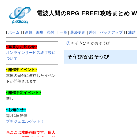
電波人間のRPG FREE!攻略まとめ Wi
[
ホーム
] [
新規
|
編集
|
添付
] [
一覧
|
最終更新
|
差分
|
バックアップ
] [
凍結
> そうび > かおそうび
<重要なお知らせ>
オンラインサービス終了後に
そうび/かおそうび
ついて
<開催中イベント>
本体の日付に依存したイベン
トが開催されます
<開催予定イベント>
無し
<お知らせ>
毎月1日開催
プチジュエルゲット！
※ここは攻略wikiです、個人