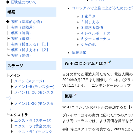
◆
経験値について
コロシアムで上位に上がるためには
考察
1.素早さ
◆
考察（基本的な物）
2.捕まえる
┣
考察（冒険用）
3.誘惑＆恐怖
┣
考察（装備）
4.レベルボーナス
┣
考察（編成）
5.ターンボーナス
┣
考察（捕まえる）【1】
6.その他
┗
考察（捕まえる）【2】
情報追加
┗
考察（装備）
Wi-Fiコロシアムとは？
ステージ
自分の育てた電波人間たちで、電波人間の
┣
メイン
2014年9月17日より開催している。(グラ
┣
メイン (ステージ)
Ver.1.17より、「ニンテンドーeショッ
┣
メイン1~9 (モンスター)
┣
メイン11~20 (モンスタ
概要
ー)
┣
メイン21~30 (モンスタ
Wi-Fiコロシアムのバトルに参加する
ー)
┗
エクストラ
プレイヤーはその実力に応じた5つのクラ
┣
エクストラ (ステージ)
より高いクラスでは、より高価な賞品をゲ
┣
エクストラ (黄金の扉)
参加時はスタミナを消費する。classに
┣
エクストラ1 (モンスタ