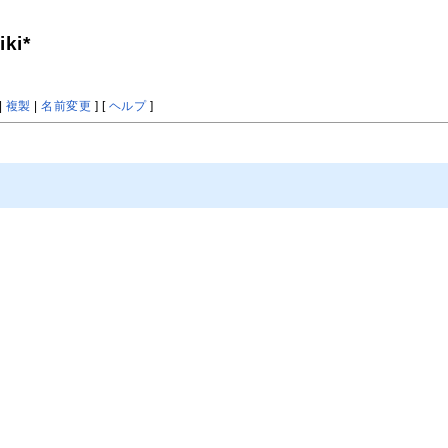
ki*
|
複製
|
名前変更
] [
ヘルプ
]