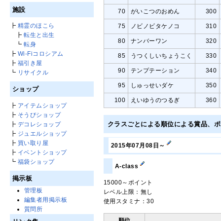
施設
70
がいこつのおめん
300
┣
精霊のほこら
75
ノビノビタケノコ
310
┣
転生と出生
80
ナンバーワン
320
┗
転身
┣
Wi-Fiコロシアム
85
うつくしいちょうこく
330
┣
福引き屋
90
テンプテーション
340
┗
リサイクル
95
しゅっせいダケ
350
ショップ
100
えいゆうのつるぎ
360
┣
アイテムショップ
┣
そうびショップ
クラスごとによる順位による賞品、
┣
デコレショップ
┣
ジュエルショップ
┣
買い取り屋
2015年07月08日～
┣
イベントショップ
┗
福袋ショップ
A-class
掲示板
15000～ポイント
管理板
レベル上限：無し
編集者用掲示板
使用スタミナ：30
質問所
順位