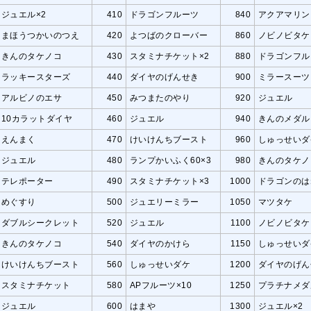
ジュエル×2
410
ドラゴンフルーツ
840
アクアマリン
まほうつかいのつえ
420
よつばのクローバー
860
ノビノビタケ
きんのタケノコ
430
スタミナチケット×2
880
ドラゴンフル
ラッキースターズ
440
ダイヤのげんせき
900
ミラースーツ
アルビノのエサ
450
みつまたのやり
920
ジュエル
10カラットダイヤ
460
ジュエル
940
きんのメダル
えんまく
470
けいけんちブースト
960
しゅっせいダ
ジュエル
480
ランプかいふく60×3
980
きんのタケノ
テレポーター
490
スタミナチケット×3
1000
ドラゴンのは
めぐすり
500
ジュエリーミラー
1050
マツタケ
ダブルシークレット
520
ジュエル
1100
ノビノビタケ
きんのタケノコ
540
ダイヤのかけら
1150
しゅっせいダ
けいけんちブースト
560
しゅっせいダケ
1200
ダイヤのげん
スタミナチケット
580
APフルーツ×10
1250
プラチナメダ
ジュエル
600
はまや
1300
ジュエル×2