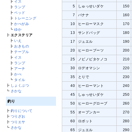
┣
イス
5
しゅっせいダケ
150
┣
ランプ
┣
ベッド
7
バナナ
160
┣
トレーニング
10
ヒーローマスク
170
┣
かべがみ
┗
ゆか
13
サンドバッグ
180
┣
エクステリア
┣
いえ
17
ジュエル
190
┣
おきもの
20
ヒーローブーツ
200
┣
テーブル
┣
イス
25
ノビノビタケノコ
210
┣
ランプ
30
ロデオマシン
220
┣
アーチ
┣
かべ
35
とりで
230
┗
タイル
┣
しょくぶつ
40
ヒーローマント
240
┗
さかな
45
しゅっせいダケ
250
釣り
50
ヒーローグローブ
260
┣
釣りについて
55
オープンカー
270
┣
つりざお
60
ロボット
280
┣
つりエサ
┗
さかな
65
ジュエル
290