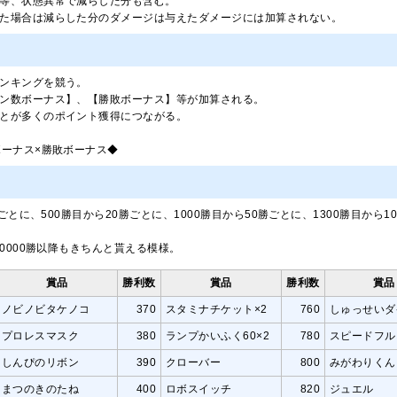
等、状態異常で減らした分も含む。
た場合は減らした分のダメージは与えたダメージには加算されない。
ンキングを競う。
ン数ボーナス】、【勝敗ボーナス】等が加算される。
とが多くのポイント獲得につながる。
ボーナス×勝敗ボーナス◆
ごとに、500勝目から20勝ごとに、1000勝目から50勝ごとに、1300勝目から10
0000勝以降もきちんと貰える模様。
賞品
勝利数
賞品
勝利数
賞品
ノビノビタケノコ
370
スタミナチケット×2
760
しゅっせいダ
プロレスマスク
380
ランプかいふく60×2
780
スピードフル
しんぴのリボン
390
クローバー
800
みがわりくん
まつのきのたね
400
ロボスイッチ
820
ジュエル