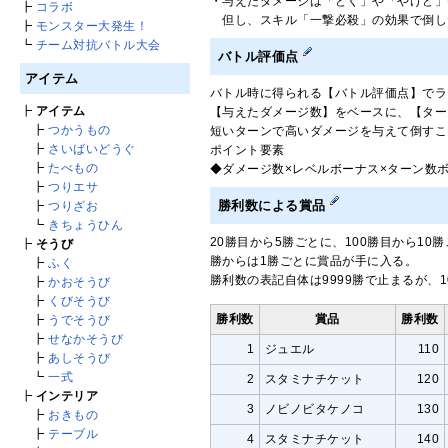
・与えたダメージは「どく」や「やけど」
┣
コラボ
但し、スキル「一撃必殺」の効果で倒し
┣
モンスター大発生！
┗
チーム対抗バトル大会
バトル評価点
アイテム
バトル時に得られる【バトル評価点】でラ
┣
アイテム
【与えたダメージ数】をベースに、【ター
┣
つかうもの
短いターンで高いダメージを与えて倒すこ
┣
さいばいどうぐ
ポイント要素
┣
たべもの
◆ダメージ数×レベルボーナス×ターン数
┣
つりエサ
勝利数による賞品
┣
つりざお
┗
きちょうひん
20勝目から5勝ごとに、100勝目から10勝
┣
そうび
勝からは1勝ごとに賞品が手に入る。
┣
ふく
勝利数の表記自体は9999勝で止まるが、1
┣
かおそうび
┣
くびそうび
勝利数
賞品
勝利数
┣
うでそうび
┣
せなかそうび
1
ジュエル
110
┣
あしそうび
┗
一式
2
スタミナチケット
120
┣
インテリア
3
ノビノビタケノコ
130
┣
おきもの
┣
テーブル
4
スタミナチケット
140