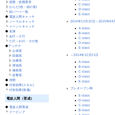
┣
状態・状態異常
C-class
┣
からだ(色・頭の形)
D-class
┗
顔パーツ一覧
E-class
◆
電波人間キャッチ
2014年12月22日～2015年04
┣
ノーマルキャッチ
┗
イベントキャッチ
A-class
◆
名簿
B-class
┣
あ行～さ行
C-class
┗
た行～わ行・その他
D-class
◆
アンテナ
E-class
┣
お得系
～2014年12月21日
┣
回復系
┣
治療系
A-class
┣
増強系
B-class
┣
補助系
C-class
┗
攻撃系
D-class
◆
仲間
E-class
◆
付加効果(スキル)
プレオープン時
┗
付加効果(装備)
E-class
電波人間（育成）
D-class
C-class
◆
電波人間育成
B-class
┗
ドーピング
A-class