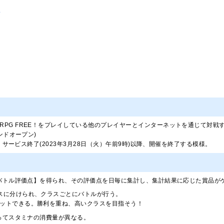
?
RPG FREE！をプレイしている他のプレイヤーとインターネットを通じて対戦
ンドオープン)
プ」サービス終了(2023年3月28日（火）午前9時)以降、開催を終了する模様。
と【バトル評価点】を得られ、その評価点を日毎に集計し、集計結果に応じた賞品
スに分けられ、クラスごとにバトルが行う。
ットできる。勝利を重ね、高いクラスを目指そう！
よってスタミナの消費量が異なる。