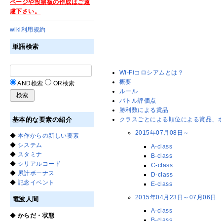
ページや投票板の作成はご遠
慮下さい。
wiki利用規約
単語検索
Wi-Fiコロシアムとは？
概要
AND検索
OR検索
ルール
バトル評価点
勝利数による賞品
基本的な要素の紹介
クラスごとによる順位による賞品、
2015年07月08日～
◆
本作からの新しい要素
◆
システム
A-class
◆
スタミナ
B-class
◆
シリアルコード
C-class
◆
累計ボーナス
D-class
◆
記念イベント
E-class
2015年04月23日～07月06日
電波人間
A-class
◆
からだ・状態
B-class