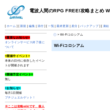
電波人間のRPG FREE!攻略まとめ Wi
[
ホーム
] [
新規
|
編集
|
添付
] [
一覧
|
最終更新
|
差分
|
バックアップ
] [
凍結
> Wi-Fiコロシアム
<重要なお知らせ>
オンラインサービス終了後に
Wi-Fiコロシアム
ついて
<開催中イベント>
本体の日付に依存したイベン
トが開催されます
<開催予定イベント>
無し
<お知らせ>
毎月1日開催
プチジュエルゲット！
※ここは攻略wikiです、個人