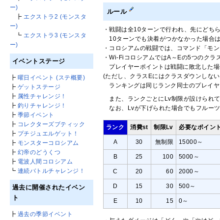
ー)
ルール
┣
エクストラ2 (モンスタ
ー)
・戦闘は全10ターンで行われ、先にどち
┗
エクストラ3 (モンスタ
10ターンでも決着がつかなかった場合
ー)
・コロシアムの戦闘では、コマンド「モン
・Wi-FiコロシアムではA～Eの5つ
イベントステージ
プレイヤーポイントは戦闘に敗北した場
(ただし、クラスEにはクラスダウンしない
┣
曜日イベント (ステ概要)
ランキングは同じランク同士のプレイヤ
┣
ゲットステージ
┣
属性チャレンジ！
また、ランクごとにLv制限が設けられて
┣
釣りチャレンジ！
なお、Lvが下げられた場合でもフルーツ
┣
季節イベント
┣
コレクターズブティック
ランク
消費st
制限Lv
必要なポイン
┣
プチジュエルゲット！
A
30
無制限
15000～
┣
モンスターコロシアム
┣
幻帝のどうくつ
B
25
100
5000～
┣
電波人間コロシアム
┗
連続バトルチャレンジ！
C
20
60
2000～
D
15
30
500～
過去に開催されたイベン
ト
E
10
15
0～
┣
過去の季節イベント