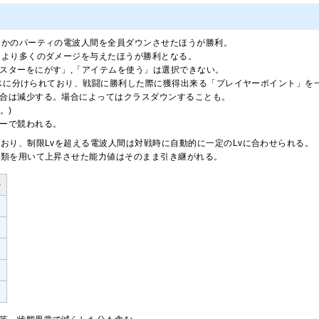
らかのパーティの電波人間を全員ダウンさせたほうが勝利。
はより多くのダメージを与えたほうが勝利となる。
スターをにがす」,「アイテムを使う」は選択できない。
のクラスに分けられており、戦闘に勝利した際に獲得出来る「プレイヤーポイント」
合は減少する。場合によってはクラスダウンすることも。
。)
ーで競われる。
おり、制限Lvを超える電波人間は対戦時に自動的に一定のLvに合わせられる。
類を用いて上昇させた能力値はそのまま引き継がれる。
ト