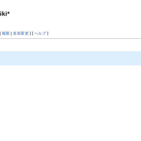
ki*
|
複製
|
名前変更
] [
ヘルプ
]