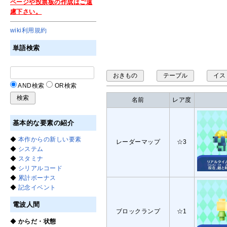
ページや投票板の作成はご遠
慮下さい。
wiki利用規約
単語検索
おきもの
テーブル
イス
AND検索
OR検索
名前
レア度
基本的な要素の紹介
◆
本作からの新しい要素
レーダーマップ
☆3
◆
システム
◆
スタミナ
◆
シリアルコード
◆
累計ボーナス
◆
記念イベント
電波人間
ブロックランプ
☆1
◆
からだ・状態