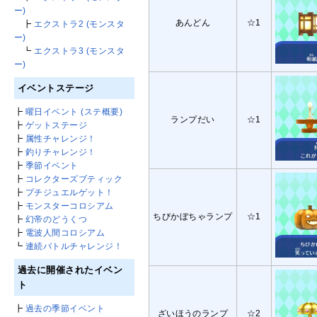
ー)
あんどん
☆1
┣
エクストラ2 (モンスタ
ー)
┗
エクストラ3 (モンスタ
ー)
イベントステージ
┣
曜日イベント (ステ概要)
ランプだい
☆1
┣
ゲットステージ
┣
属性チャレンジ！
┣
釣りチャレンジ！
┣
季節イベント
┣
コレクターズブティック
┣
プチジュエルゲット！
┣
モンスターコロシアム
ちびかぼちゃランプ
☆1
┣
幻帝のどうくつ
┣
電波人間コロシアム
┗
連続バトルチャレンジ！
過去に開催されたイベン
ト
┣
過去の季節イベント
ざいほうのランプ
☆2