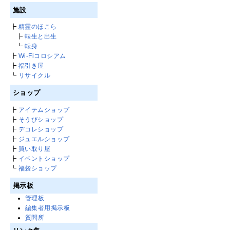
施設
┣
精霊のほこら
┣
転生と出生
┗
転身
┣
Wi-Fiコロシアム
┣
福引き屋
┗
リサイクル
ショップ
┣
アイテムショップ
┣
そうびショップ
┣
デコレショップ
┣
ジュエルショップ
┣
買い取り屋
┣
イベントショップ
┗
福袋ショップ
掲示板
管理板
編集者用掲示板
質問所