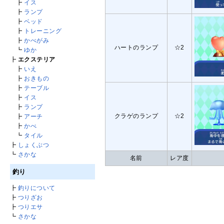
┣
イス
┣
ランプ
┣
ベッド
┣
トレーニング
┣
かべがみ
ハートのランプ
☆2
┗
ゆか
┣
エクステリア
┣
いえ
┣
おきもの
┣
テーブル
┣
イス
┣
ランプ
クラゲのランプ
☆2
┣
アーチ
┣
かべ
┗
タイル
┣
しょくぶつ
┗
さかな
名前
レア度
釣り
┣
釣りについて
┣
つりざお
┣
つりエサ
┗
さかな