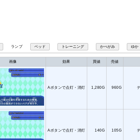
ランプ
ベッド
トレーニング
かべがみ
ゆか
画像
効果
買値
売値
Aボタンで点灯・消灯
1,280G
960G
Aボタンで点灯・消灯
140G
105G