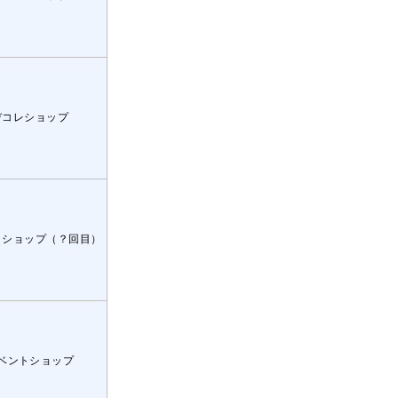
デコレショップ
トショップ（？回目）
ベントショップ