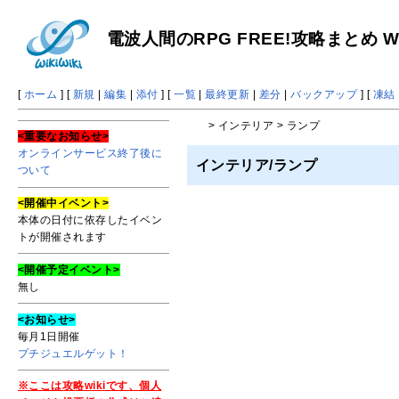
電波人間のRPG FREE!攻略まとめ Wi
[
ホーム
] [
新規
|
編集
|
添付
] [
一覧
|
最終更新
|
差分
|
バックアップ
] [
凍結
> インテリア > ランプ
<重要なお知らせ>
オンラインサービス終了後に
インテリア/ランプ
ついて
<開催中イベント>
本体の日付に依存したイベン
トが開催されます
<開催予定イベント>
無し
<お知らせ>
毎月1日開催
プチジュエルゲット！
※ここは攻略wikiです、個人