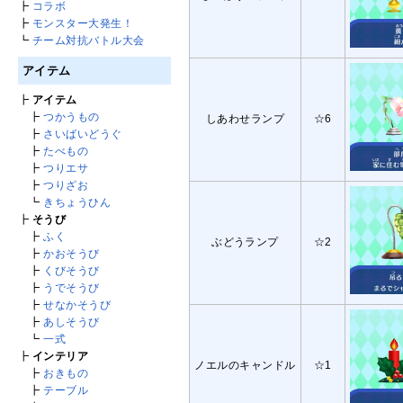
┣
コラボ
┣
モンスター大発生！
┗
チーム対抗バトル大会
アイテム
┣
アイテム
┣
つかうもの
しあわせランプ
☆6
┣
さいばいどうぐ
┣
たべもの
┣
つりエサ
┣
つりざお
┗
きちょうひん
┣
そうび
┣
ふく
ぶどうランプ
☆2
┣
かおそうび
┣
くびそうび
┣
うでそうび
┣
せなかそうび
┣
あしそうび
┗
一式
┣
インテリア
ノエルのキャンドル
☆1
┣
おきもの
┣
テーブル