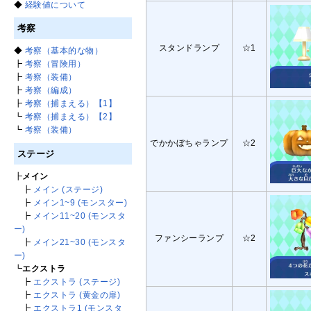
◆
経験値について
考察
スタンドランプ
☆1
◆
考察（基本的な物）
┣
考察（冒険用）
┣
考察（装備）
┣
考察（編成）
┣
考察（捕まえる）【1】
┗
考察（捕まえる）【2】
┗
考察（装備）
でかかぼちゃランプ
☆2
ステージ
┣
メイン
┣
メイン (ステージ)
┣
メイン1~9 (モンスター)
┣
メイン11~20 (モンスタ
ー)
ファンシーランプ
☆2
┣
メイン21~30 (モンスタ
ー)
┗
エクストラ
┣
エクストラ (ステージ)
┣
エクストラ (黄金の扉)
┣
エクストラ1 (モンスタ