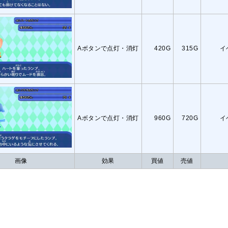
Aボタンで点灯・消灯
420G
315G
イ
Aボタンで点灯・消灯
960G
720G
イ
画像
効果
買値
売値