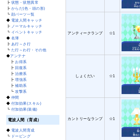
┣
状態・状態異常
┣
からだ(色・頭の形)
┗
顔パーツ一覧
◆
電波人間キャッチ
┣
ノーマルキャッチ
┗
イベントキャッチ
アンティークランプ
☆1
◆
名簿
┣
あ行～さ行
┗
た行～わ行・その他
◆
アンテナ
┣
お得系
┣
回復系
┣
治療系
しょくだい
☆1
┣
増強系
┣
補助系
┗
攻撃系
◆
仲間
◆
付加効果(スキル)
┗
付加効果(装備)
カントリーなランプ
☆1
電波人間（育成）
◆
電波人間育成
┗
ドーピング