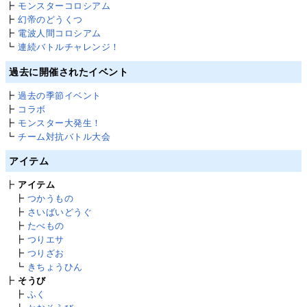
┣
モンスターコロシアム
┣
幻帝のどうくつ
┣
電波人間コロシアム
┗
連続バトルチャレンジ！
過去に開催されたイベント
┣
過去の季節イベント
┣
コラボ
┣
モンスター大発生！
┗
チーム対抗バトル大会
アイテム
┣
アイテム
┣
つかうもの
┣
さいばいどうぐ
┣
たべもの
┣
つりエサ
┣
つりざお
┗
きちょうひん
┣
そうび
┣
ふく