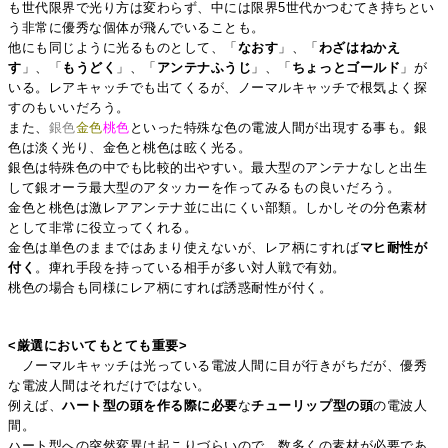
も世代限界で光り方は変わらず、中には限界5世代かつむてき持ちとい
う非常に優秀な個体が飛んでいることも。
他にも同じように光るものとして、「
なおす
」、「
わざはねかえ
す
」、「
もうどく
」、「
アンテナふうじ
」、「
ちょっとゴールド
」が
いる。レアキャッチでも出てくるが、ノーマルキャッチで根気よく探
すのもいいだろう。
また、
銀色
金色
桃色
といった特殊な色の電波人間が出現する事も。銀
色は淡く光り、金色と桃色は眩く光る。
銀色は特殊色の中でも比較的出やすい。最大型のアンテナなしと出生
して銀オーラ最大型のアタッカーを作ってみるもの良いだろう。
金色と桃色は激レアアンテナ並に出にくい部類。しかしその分色素材
として非常に役立ってくれる。
金色は単色のままではあまり使えないが、レア柄にすれば
マヒ耐性が
付く
。痺れ手段を持っている相手が多い対人戦で有効。
桃色の場合も同様にレア柄にすれば誘惑耐性が付く。
<厳選においてもとても重要>
ノーマルキャッチは光っている電波人間に目が行きがちだが、優秀
な電波人間はそれだけではない。
例えば、
ハート型の頭を作る際に必要
な
チューリップ型の頭
の電波人
間。
ハート型への突然変異は起こりづらいので、数多くの素材が必要であ