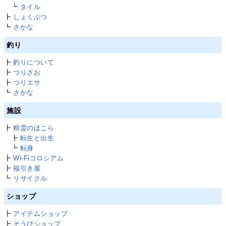
┗
タイル
┣
しょくぶつ
┗
さかな
釣り
┣
釣りについて
┣
つりざお
┣
つりエサ
┗
さかな
施設
┣
精霊のほこら
┣
転生と出生
┗
転身
┣
Wi-Fiコロシアム
┣
福引き屋
┗
リサイクル
ショップ
┣
アイテムショップ
┣
そうびショップ