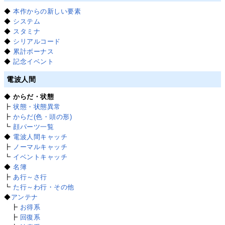
◆
本作からの新しい要素
◆
システム
◆
スタミナ
◆
シリアルコード
◆
累計ボーナス
◆
記念イベント
電波人間
◆
からだ・状態
┣
状態・状態異常
┣
からだ(色・頭の形)
┗
顔パーツ一覧
◆
電波人間キャッチ
┣
ノーマルキャッチ
┗
イベントキャッチ
◆
名簿
┣
あ行～さ行
┗
た行～わ行・その他
◆
アンテナ
┣
お得系
┣
回復系