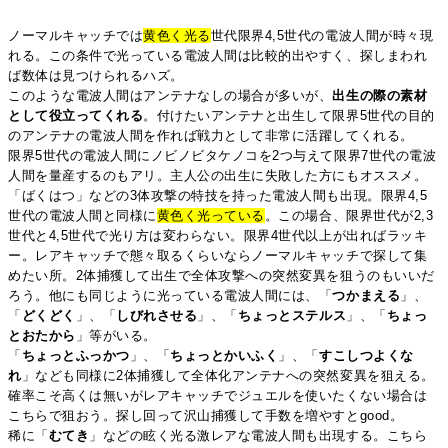
ノーマルキャッチでは
黄色く光る
世代限界4,5世代の電波人間が時々現
れる。この条件で光っている電波人間は比較的出やすく、探しまわれ
ば数体は見つけられるハズ。
このような電波人間はアンテナなしの場合が多いが、
出生の際の素材
として役立ってくれる
。付けたいアンテナと出生して限界5世代の目的
のアンテナの電波人間を作れば戦力として非常に活躍してくれる。
限界5世代の電波人間にノビノビタケノコを2つ与えて限界7世代の電波
人間を量産するのもアリ。主人公の出生に失敗した方にもオススメ。
「ばくはつ」などの3体攻撃の特技を持った電波人間も出現。限界4,5
世代の電波人間と同様に
黄色く光っている
。この場合、限界世代が2,3
世代と4,5世代で光り方は変わらない。限界4世代以上が出ればラッキ
ー。レアキャッチで態々取るくらいならノーマルキャッチで探して集
めたい所。2体捕獲して出生で全体攻撃への突然変異を狙うのもいいだ
ろう。他にも同じように光っている電波人間には、「
つかまえる
」、
「
どくどく
」、「
しびれさせる
」、「
ちょっとステルス
」、「
ちょっ
とおたから
」等がいる。
「
ちょっとふっかつ
」、「
ちょっとかいふく
」、「
すこしつよくな
れ
」なども同様に2体捕獲して全体化アンテナへの突然変異を狙える。
確率こそ高くは無いがレアキャッチでジュエルを使いたくない場合は
こちらで狙おう。探し回って沢山捕獲して手数を増やすとgood。
稀に「
むてき
」などの眩く光る激レアな電波人間も出現する。こちら