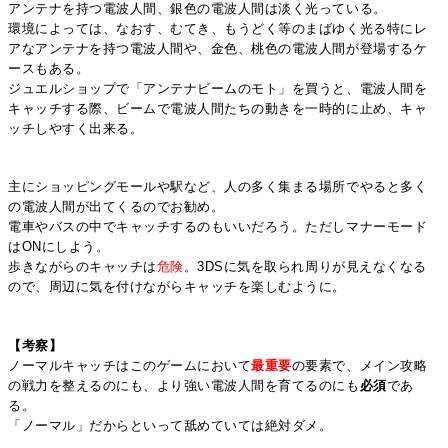
アンテナを持つ電波人間、銀色の電波人間は淡く光っている。
環境によっては、なおす、むてき、もうどく等のまばゆく光る特にレ
アなアンテナを持つ電波人間や、金色、桃色の電波人間が登場するケ
ースもある。
ジュエルショップで「アンテナビームのモト」を買うと、電波人間を
キャッチする際、ビームで電波人間たちの動きを一時的に止め、キャ
ッチしやすく出来る。
主にショッピングモールや駅など、人の多く集まる場所でやると多く
の電波人間が出てくるのでお勧め。
電車やバスの中でキャッチするのもいいだろう。ただし
マナーモード
はONにしよう。
歩きながらのキャッチは
危険
。3DSに気を取られ周りが見えなくなる
ので、周辺に気を付けながらキャッチを楽しむように。
【考察】
ノーマルキャッチはこのゲームにおいて
最重要
の要素で、メイン攻略
の戦力を整えるのにも、より強い電波人間を育てるのにも
必須
であ
る。
「ノーマル」だからといって舐めていては絶対ダメ。