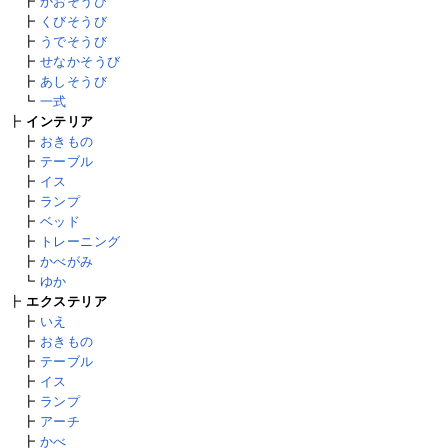
┣
かおそうび
┣
くびそうび
┣
うでそうび
┣
せなかそうび
┣
あしそうび
┗
一式
┣
インテリア
┣
おきもの
┣
テーブル
┣
イス
┣
ランプ
┣
ベッド
┣
トレーニング
┣
かべがみ
┗
ゆか
┣
エクステリア
┣
いえ
┣
おきもの
┣
テーブル
┣
イス
┣
ランプ
┣
アーチ
┣
かべ