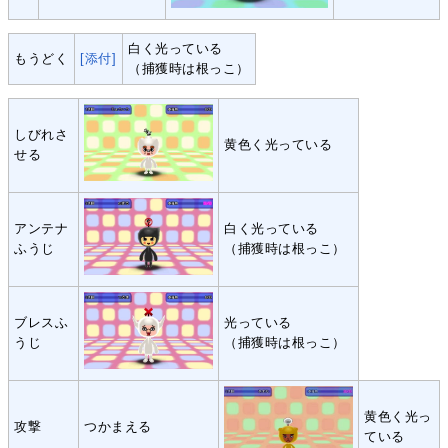
白く光っている
もうどく
[添付]
（捕獲時は根っこ）
しびれさ
黄色く光っている
せる
アンテナ
白く光っている
ふうじ
（捕獲時は根っこ）
ブレスふ
光っている
うじ
（捕獲時は根っこ）
黄色く光っ
攻撃
つかまえる
ている