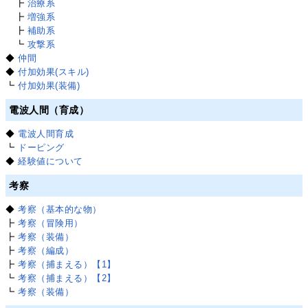
┣
治療系
┣
増強系
┣
補助系
┗
攻撃系
◆
仲間
◆
付加効果(スキル)
┗
付加効果(装備)
電波人間（育成）
◆
電波人間育成
┗
ドーピング
◆
経験値について
考察
◆
考察（基本的な物）
┣
考察（冒険用）
┣
考察（装備）
┣
考察（編成）
┣
考察（捕まえる）【1】
┗
考察（捕まえる）【2】
┗
考察（装備）