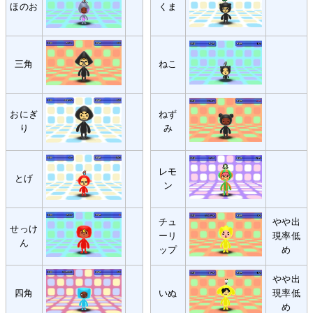
ほのお
くま
三角
ねこ
おにぎ
ねず
り
み
レモ
とげ
ン
チュ
やや出
せっけ
ーリ
現率低
ん
ップ
め
やや出
四角
いぬ
現率低
め