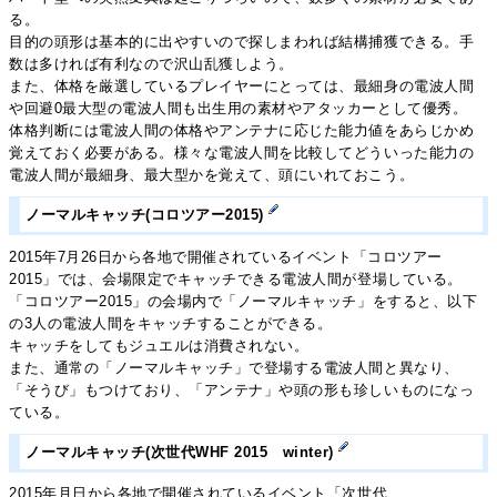
る。
目的の頭形は基本的に出やすいので探しまわれば結構捕獲できる。手
数は多ければ有利なので沢山乱獲しよう。
また、体格を厳選しているプレイヤーにとっては、最細身の電波人間
や回避0最大型の電波人間も出生用の素材やアタッカーとして優秀。
体格判断には電波人間の体格やアンテナに応じた能力値をあらじかめ
覚えておく必要がある。様々な電波人間を比較してどういった能力の
電波人間が最細身、最大型かを覚えて、頭にいれておこう。
ノーマルキャッチ(コロツアー2015)
2015年7月26日から各地で開催されているイベント「コロツアー
2015」では、会場限定でキャッチできる電波人間が登場している。
「コロツアー2015」の会場内で「ノーマルキャッチ」をすると、以下
の3人の電波人間をキャッチすることができる。
キャッチをしてもジュエルは消費されない。
また、通常の「ノーマルキャッチ」で登場する電波人間と異なり、
「そうび」もつけており、「アンテナ」や頭の形も珍しいものになっ
ている。
ノーマルキャッチ(次世代WHF 2015 winter)
2015年月日から各地で開催されているイベント「次世代