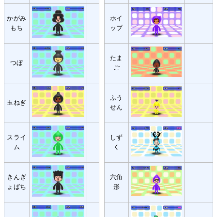
かがみ
ホイ
もち
ップ
たま
つぼ
ご
ふう
玉ねぎ
せん
スライ
しず
ム
く
きんぎ
六角
ょばち
形