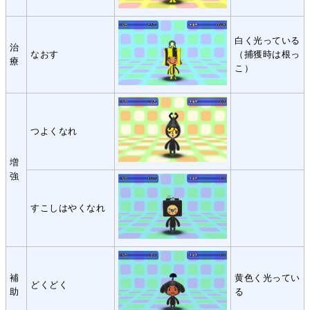
白く光っている
治
なおす
（捕獲時は根っ
療
こ）
つよくなれ
増
強
すこしはやくなれ
補
黄色く光ってい
どくどく
助
る