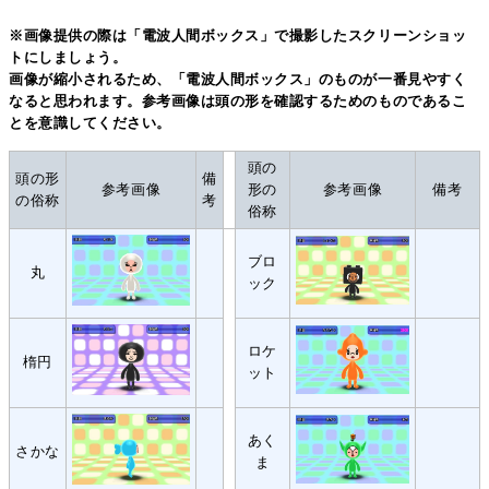
※画像提供の際は「電波人間ボックス」で撮影したスクリーンショッ
トにしましょう。
画像が縮小されるため、「電波人間ボックス」のものが一番見やすく
なると思われます。参考画像は頭の形を確認するためのものであるこ
とを意識してください。
頭の
頭の形
備
参考画像
形の
参考画像
備考
の俗称
考
俗称
ブロ
丸
ック
ロケ
楕円
ット
あく
さかな
ま