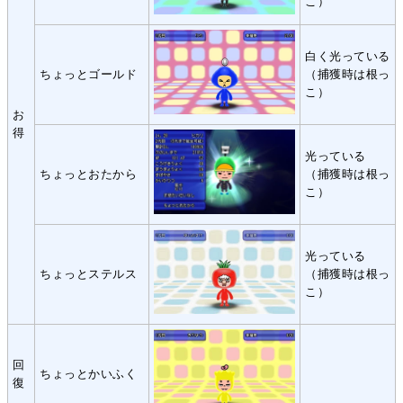
こ）
白く光っている
ちょっとゴールド
（捕獲時は根っ
こ）
お
得
光っている
ちょっとおたから
（捕獲時は根っ
こ）
光っている
ちょっとステルス
（捕獲時は根っ
こ）
回
ちょっとかいふく
復