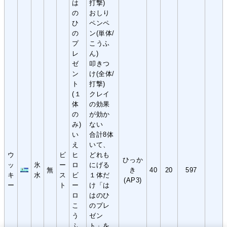
は
打撃)
の
おしり
ひ
ペンペ
の
ン(単体/
プ
こうふ
レ
ん)
ゼ
叩きつ
ン
け(全体/
ト
打撃)
(１
クレイ
体
の効果
の
が効か
み)
ない
い
合計8体
え
いて、
ウ
ビ
ヒ
どれも
ひっか
ッ
氷
ー
ロ
にげる
無
き
40
20
597
キ
水
ス
ビ
１体だ
(AP3)
ー
ト
ー
け「は
ロ
はのひ
こ
のプレ
う
ゼン
ふ
ト」を