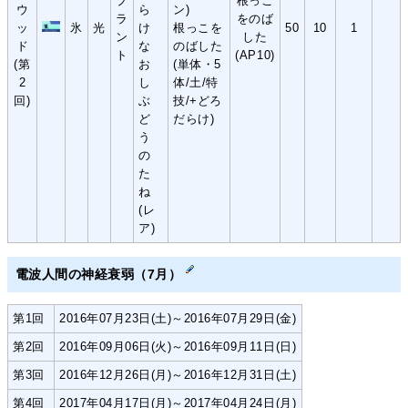
プ
根っこ
ウ
ら
ン)
ラ
をのば
ッ
氷
光
け
根っこを
50
10
1
ン
した
ド
な
のばした
ト
(AP10)
(第
お
(単体・5
2
し
体/土/特
回)
ぶ
技/+どろ
ど
だらけ)
う
の
た
ね
(レ
ア)
電波人間の神経衰弱（7月）
第1回
2016年07月23日(土)～2016年07月29日(金)
第2回
2016年09月06日(火)～2016年09月11日(日)
第3回
2016年12月26日(月)～2016年12月31日(土)
第4回
2017年04月17日(月)～2017年04月24日(月)