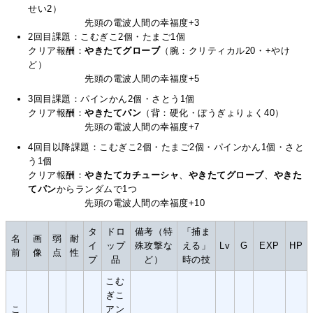
せい2）
先頭の電波人間の幸福度+3
2回目課題：こむぎこ2個・たまご1個
クリア報酬：
やきたてグローブ
（腕：クリティカル20・+やけ
ど）
先頭の電波人間の幸福度+5
3回目課題：パインかん2個・さとう1個
クリア報酬：
やきたてパン
（背：硬化・ぼうぎょりょく40）
先頭の電波人間の幸福度+7
4回目以降課題：こむぎこ2個・たまご2個・パインかん1個・さと
う1個
クリア報酬：
やきたてカチューシャ
、
やきたてグローブ
、
やきた
てパン
からランダムで1つ
先頭の電波人間の幸福度+10
タ
ドロ
備考（特
「捕ま
名
画
弱
耐
イ
ップ
殊攻撃な
える」
Lv
G
EXP
HP
前
像
点
性
プ
品
ど）
時の技
こむ
ぎこ
こ
アン