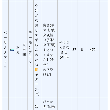
や
け
ど
な
お
突き(単
し
体/打撃)
バ
デ
す
火炎斬
ー
ー
ず
り(3体/
サ
モ
やけつ
火
ら
火/打撃)
ク
水
ン
くまな
土
ん
やけつ
37
8
470
タ
光
プ
ざし
闇
の
くまな
ケ
ラ
(AP5)
た
ざし(全
ノ
ン
ね
体/
コ
ト
橙
火/+や
ギ
けど)
タ
ー
(レ
ア)
ひっか
は
き(単体/