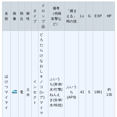
ド
備考
タ
ロ
「捕ま
名
画
弱
耐
（特殊
イ
ッ
える」
Lv
G
EXP
HP
前
像
点
性
攻撃な
プ
プ
時の技
ど）
品
ど
ろ
だ
ら
け
な
お
し
ば
キ
ふいう
け
イ
ノ
ち(単体/
つ
ン
コ
ふいう
土
水/打撃)
約
マ
電
セ
(レ
ち
42
5
1991
水
ねんえ
135
イ
ク
ア)
(AP8)
き(全体/
マ
ト
マ
水/特技)
イ
イ
マ