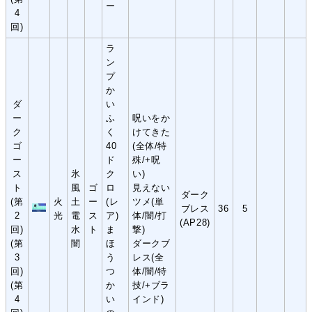
ー
4
回)
ラ
ン
プ
か
ダ
い
ー
ふ
呪いをか
ク
く
けてきた
ゴ
40
(全体/特
ー
ド
殊/+呪
ス
氷
ク
い)
ト
風
ゴ
ロ
見えない
ダーク
(第
火
土
ー
(レ
ツメ(単
ブレス
36
5
2
光
電
ス
ア)
体/闇/打
(AP28)
回)
水
ト
ま
撃)
(第
闇
ほ
ダークブ
3
う
レス(全
回)
つ
体/闇/特
(第
か
技/+ブラ
4
い
インド)