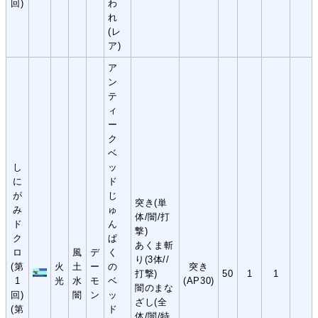
回)
わ
れ
(レ
ア)
ア
ン
テ
ィ
ー
ク
ベ
し
ッ
に
ド
が
じ
突き(単
み
ゅ
体/闇/打
ド
ん
撃)
ク
ぱ
あくま斬
ロ
風
デ
く
り(3体//
(第
火
土
ー
の
突き
打撃)
50
1
1
1
光
水
モ
ベ
(AP30)
闇のまな
回)
闇
ン
ッ
ざし(全
(第
ド
体/闇/特