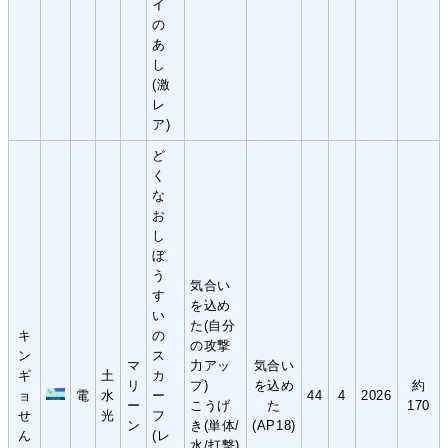
イ
の
あ
し
(激
レ
ア)
ど
く
な
お
し
ぼ
う
気合い
す
を込め
い
た(自分
キ
の
の攻撃
ン
ス
マ
力アッ
気合い
ギ
土
カ
リ
プ)
を込め
約
ョ
電
水
ー
44
4
2026
ー
こうげ
た
170
せ
光
フ
ン
き(単体/
(AP18)
ん
(レ
水/打撃)