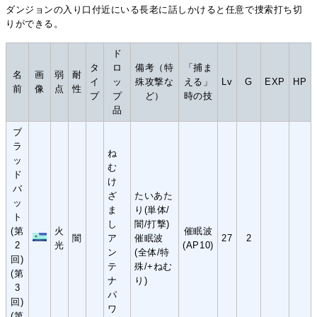
ダンジョンの入り口付近にいる長老に話しかけると任意で捜索打ち切
りができる。
ド
タ
ロ
備考（特
「捕ま
名
画
弱
耐
イ
ッ
殊攻撃な
える」
Lv
G
EXP
HP
前
像
点
性
プ
プ
ど）
時の技
品
ブ
ラ
ね
ッ
む
ド
け
バ
ざ
たいあた
ッ
ま
り(単体/
ト
し
闇/打撃)
(第
火
催眠波
闇
ア
催眠波
27
2
2
光
(AP10)
ン
(全体/特
回)
テ
殊/+ねむ
(第
ナ
り)
3
パ
回)
ワ
(第