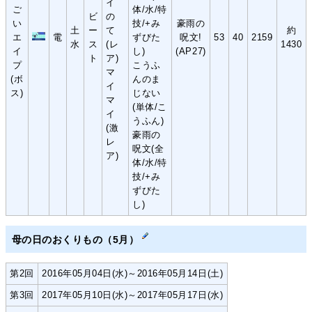
イ
ご
体/水/特
ビ
の
い
技/+み
豪雨の
土
ー
て
約
エ
電
ずびた
呪文!
53
40
2159
水
ス
(レ
1430
イ
し)
(AP27)
ト
ア)
プ
こうふ
マ
(ボ
んのま
イ
ス)
じない
マ
(単体/こ
イ
うふん)
(激
豪雨の
レ
呪文(全
ア)
体/水/特
技/+み
ずびた
し)
母の日のおくりもの（5月）
第2回
2016年05月04日(水)～2016年05月14日(土)
第3回
2017年05月10日(水)～2017年05月17日(水)