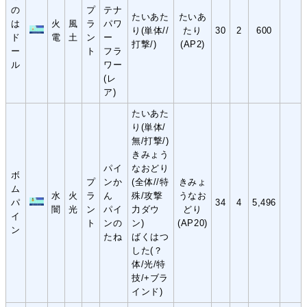
の
プ
テナ
たいあた
たいあ
は
火
風
ラ
パワ
り(単体//
たり
30
2
600
ド
電
土
ン
ー
打撃/)
(AP2)
ー
ト
フラ
ル
ワー
(レ
ア)
たいあた
り(単体/
無/打撃/)
きみょう
パイ
なおどり
ボ
プ
ンか
(全体//特
きみょ
ム
水
火
ラ
ん
殊/攻撃
うなお
パ
34
4
5,496
闇
光
ン
パイ
力ダウ
どり
イ
ト
ンの
ン)
(AP20)
ン
たね
ばくはつ
した(？
体/光/特
技/+ブラ
インド)