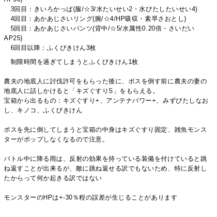
3回目：きいろかっぱ(服/☆3/水たいせい2・水びたしたいせい4)
4回目：あかあじさいリング(腕/☆4/HP吸収・素早さおとし)
5回目：あかあじさいパンツ(背中/☆5/水属性0.20倍・さいだい
AP25)
6回目以降：ふくびきけん3枚
制限時間を過ぎてしまうとふくびきけん1枚
農夫の地底人に討伐許可をもらった後に、ボスを倒す前に農夫の妻の
地底人に話しかけると「キズぐすりS」をもらえる。
宝箱から出るもの：キズぐすり+、アンテナパワー+、みずびたしなお
し、キノコ、ふくびきけん
ボスを先に倒してしまうと宝箱の中身はキズぐすり固定、雑魚モンス
ターがポップしなくなるので注意。
バトル中に降る雨は、反射の効果を持っている装備を付けていると跳
ね返すことが出来るが、敵に跳ね返せる訳でもないため、特に反射し
たからって何か起きる訳ではない
モンスターのHPは+-30％程の誤差が生じることがあります