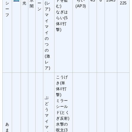
水
ドを盗
らい
45
6
2045
シ
光
ー
(レ
225
闇
む)
(AP3)
ー
ン
ア)
なぎは
フ
マ
らい(5
イ
体//打
マ
撃)
イ
の
つ
の
(激
レ
ア)
こうげ
き(単
体//打
撃)
ぶ
ミラー
ど
シール
う
ド(とく
マ
ぎ反射)
イ
あ
水撃の
マ
ま
呪文(3