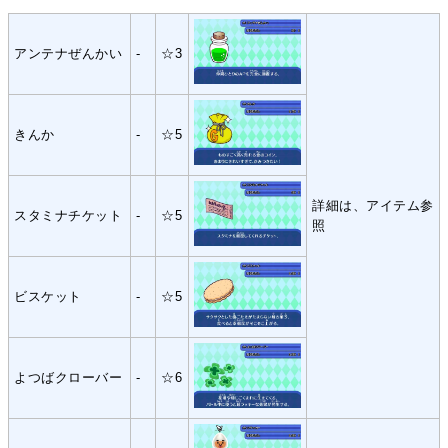
アンテナぜんかい
-
☆3
きんか
-
☆5
詳細は、アイテム参
スタミナチケット
-
☆5
照
ビスケット
-
☆5
よつばクローバー
-
☆6