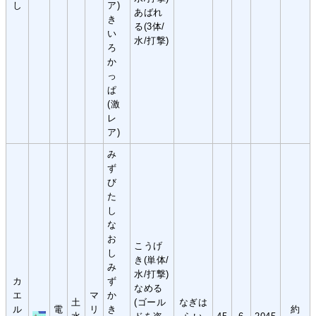
し
ア)
あばれ
き
る(3体/
い
水/打撃)
ろ
か
っ
ぱ
(激
レ
ア)
み
ず
び
た
し
な
お
こうげ
し
き(単体/
み
水/打撃)
カ
ず
なめる
エ
マ
か
土
(ゴール
なぎは
ル
電
リ
き
約