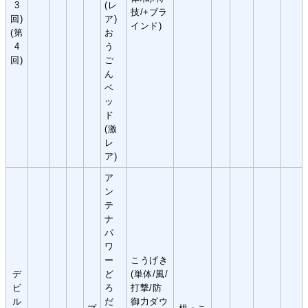
3
(レ
技/+ブラ
回)
ア)
インド)
(第
お
4
う
回)
ご
ん
ベ
ッ
ド
(激
レ
ア)
ア
ン
テ
ナ
パ
ワ
ー
こうげき
デ
ど
(単体/風/
ビ
ろ
打撃/防
ル
だ
御力ダウ