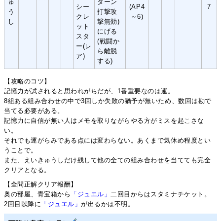
ゅ
ターン
シー
(AP4
7
う
打撃攻
クレ
～6)
し
撃無効)
ット
にげる
スタ
(戦闘か
ー(レ
ら離脱
ア)
する)
【攻略のコツ】
記憶力が試されると思われがちだが、1番重要なのは運。
8組ある組み合わせの中で3回しか失敗の猶予が無いため、数回は勘で
当てる必要がある。
記憶力に自信が無い人はメモを取りながらやる方がミスを起こさな
い。
それでも運がらみである点には変わらない。あくまで気休め程度とい
うことで。
また、えいきゅうしだけ残して他の全ての組み合わせを当てても完全
クリアとなる。
【全問正解クリア報酬】
奥の部屋、青宝箱から
「ジュエル」
二回目からはスタミナチケット。
2回目以降に
「ジュエル」
が出るかは不明。