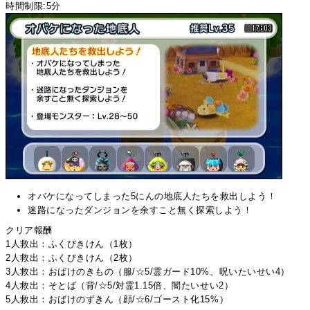
時間制限:5分
オバケになってしまった5にんの地底人たちを救出しよう！
迷路になったダンジョンを余すこと無く探索しよう！
クリア報酬
1人救出：ふくびきけん（1枚）
2人救出：ふくびきけん（2枚）
3人救出：おばけのきもの（服/☆5/霊ガード10%、呪いたいせい4）
4人救出：そとば（背/☆5/対霊1.15倍、闇たいせい2）
5人救出：おばけのずきん（顔/☆6/ゴースト化15%）