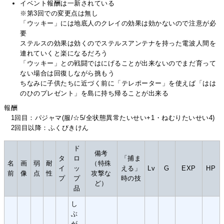
イベント報酬は一新されている
※第3回での変更点は無し
「ウッキー」には地底人のクレイの効果は効かないので注意が必
要
ステルスの効果は効くのでステルスアンテナを持った電波人間を
連れていくと楽になるだろう
「ウッキー」との戦闘ではにげることが出来ないのでまだ育って
ない場合は回復しながら挑もう
ちなみに子供たちに近づく前に「テレポーター」を使えば「はは
のひのプレゼント」を島に持ち帰ることが出来る
報酬
1回目：パジャマ(服/☆5/全状態異常たいせい+1・ねむりたいせい4)
2回目以降：ふくびきけん
ド
備考
タ
ロ
「捕ま
名
画
弱
耐
（特殊
イ
ッ
える」
Lv
G
EXP
HP
前
像
点
性
攻撃な
プ
プ
時の技
ど）
品
し
ぶ
が