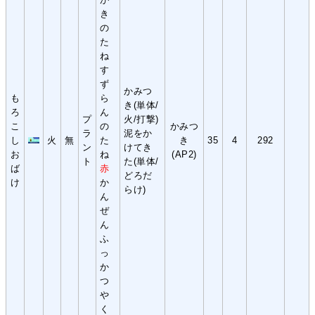
き
の
た
ね
す
ず
かみつ
も
ら
き(単体/
ろ
ん
プ
火/打撃)
こ
の
かみつ
ラ
泥をか
し
火
無
た
き
35
4
292
ン
けてき
お
ね
(AP2)
ト
た(単体/
ば
赤
どろだ
け
か
らけ)
ん
ぜ
ん
ふ
っ
か
つ
や
く