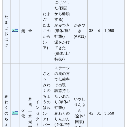
にげだし
た(戦闘
たま
から離脱
た
ご
する)
ま
たま
かみつき
かみつ
ご
無
全
ごの
(単体/無/
き
38
4
1,958
お
から
打撃/)
(AP11)
ば
(レ
泥をかけ
け
ア)
てきた
(単体/土/
特技/)
ステージ
さと
の奥の方
う
で低確率
みわ
で出現
くの
誘惑持ち
み
ちょ
たいあた
氷
いやし
わ
イ
うの
り(単体//
風
りんぷ
く
ン
はね
打撃/)
火
土
ん
の
セ
(レ
みわくの
42
31
3,658
電
水
(全体/
ち
ク
ア)
りんぷん
光
回復)
ょ
ト
パー
(？体//特