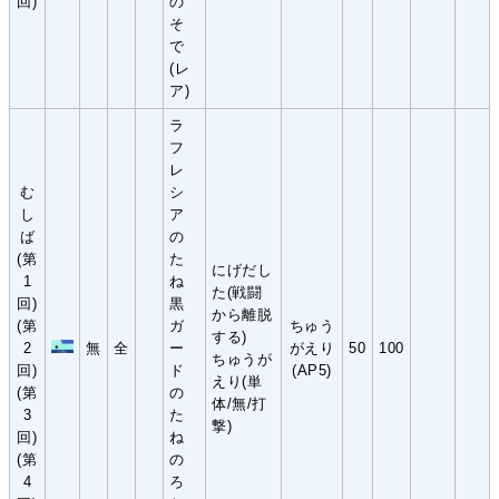
回)
の
そ
で
(レ
ア)
ラ
フ
レ
む
シ
し
ア
ば
の
(第
た
にげだし
1
ね
た(戦闘
回)
黒
から離脱
(第
ガ
ちゅう
する)
2
無
全
ー
がえり
50
100
ちゅうが
回)
ド
(AP5)
えり(単
(第
の
体/無/打
3
た
撃)
回)
ね
(第
の
4
ろ