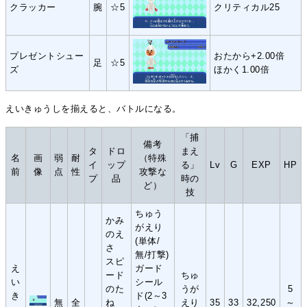
クラッカー
腕
☆5
クリティカル25
プレゼントシュー
おたから+2.00倍
足
☆5
ズ
ほかく1.00倍
えいきゅうしを揃えると、バトルになる。
「捕
備考
タ
ドロ
まえ
名
画
弱
耐
（特殊
イ
ップ
る」
Lv
G
EXP
HP
前
像
点
性
攻撃な
プ
品
時の
ど）
技
ちゅう
かみ
がえり
のえ
(単体/
さ
無/打撃)
スピ
え
ガード
ード
ちゅ
い
シール
のた
うが
5
き
ド(2～3
無
全
ね
えり
35
33
32,250
～