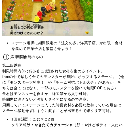
ステージ選択に期間限定の「注文の多い洋菓子店」が出現！食材
を集めて洋菓子店を繁盛させよう！
第1回開催時のもの
第二回以降
制限時間内(６分以内)に指定された食材を集めるイベント。
freeの中で珍しく全てのモンスターが無限にポップするステージ。（他
に「モンスター大発生！」や「チーム対抗バトル大会」があるが、そ
ちらは全てではなく、一部のモンスターを除いて無限POPである）
食材はモンスターを倒すか、緑宝箱から入手可能。
時間内に渡さないと強制リタイアになるので注意。
周回していてステージに入った時庭食材を必要な数持っている場合は
ステージ移動せずにすぐに渡すことが出来るので即クリア可能。
1回目課題：こむぎこ2個
クリア報酬：
やきたてカチューシャ
（顔：やけどボディ・火たい