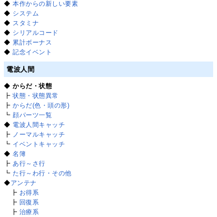
◆
本作からの新しい要素
◆
システム
◆
スタミナ
◆
シリアルコード
◆
累計ボーナス
◆
記念イベント
電波人間
◆
からだ・状態
┣
状態・状態異常
┣
からだ(色・頭の形)
┗
顔パーツ一覧
◆
電波人間キャッチ
┣
ノーマルキャッチ
┗
イベントキャッチ
◆
名簿
┣
あ行～さ行
┗
た行～わ行・その他
◆
アンテナ
┣
お得系
┣
回復系
┣
治療系