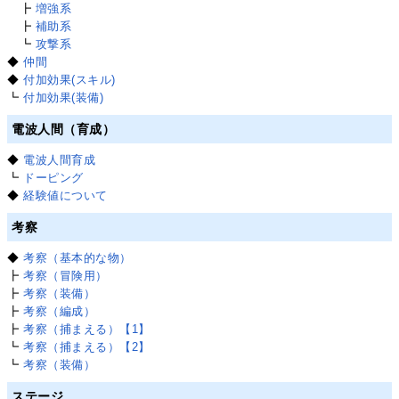
┣
増強系
┣
補助系
┗
攻撃系
◆
仲間
◆
付加効果(スキル)
┗
付加効果(装備)
電波人間（育成）
◆
電波人間育成
┗
ドーピング
◆
経験値について
考察
◆
考察（基本的な物）
┣
考察（冒険用）
┣
考察（装備）
┣
考察（編成）
┣
考察（捕まえる）【1】
┗
考察（捕まえる）【2】
┗
考察（装備）
ステージ