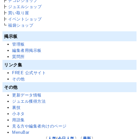
┣
デコレショップ
┣
ジュエルショップ
┣
買い取り屋
┣
イベントショップ
┗
福袋ショップ
掲示板
管理板
編集者用掲示板
質問所
リンク集
FREE 公式サイト
その他
その他
更新データ情報
ジュエル獲得方法
裏技
小ネタ
用語集
見る方や編集者向けのページ
MenuBar
〔
人気
/
今日人気
〕〔
最新
〕