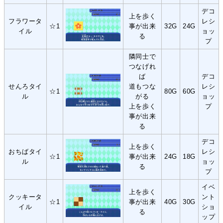
デコ
上を歩く
フラワータ
レシ
☆1
事が出来
32G
24G
イル
ョッ
る
プ
隣同士で
つなげれ
ば
デコ
せんろタイ
道もつな
レシ
☆1
80G
60G
ル
がる
ョッ
上を歩く
プ
事が出来
る
デコ
上を歩く
おちばタイ
レシ
☆1
事が出来
24G
18G
ル
ョッ
る
プ
イベ
上を歩く
クッキータ
ント
☆1
事が出来
40G
30G
イル
ショ
る
ップ