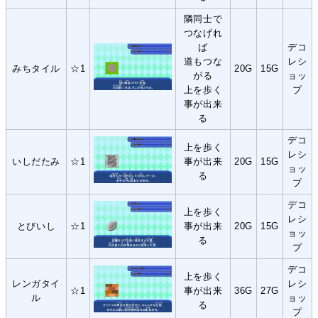
隣同士で
つなげれ
ば
デコ
道もつな
レシ
みちタイル
☆1
20G
15G
がる
ョッ
上を歩く
プ
事が出来
る
デコ
上を歩く
レシ
いしだたみ
☆1
事が出来
20G
15G
ョッ
る
プ
デコ
上を歩く
レシ
とびいし
☆1
事が出来
20G
15G
ョッ
る
プ
デコ
上を歩く
レンガタイ
レシ
☆1
事が出来
36G
27G
ル
ョッ
る
プ