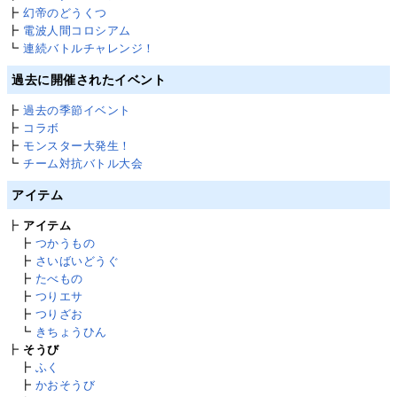
┣
幻帝のどうくつ
┣
電波人間コロシアム
┗
連続バトルチャレンジ！
過去に開催されたイベント
┣
過去の季節イベント
┣
コラボ
┣
モンスター大発生！
┗
チーム対抗バトル大会
アイテム
┣
アイテム
┣
つかうもの
┣
さいばいどうぐ
┣
たべもの
┣
つりエサ
┣
つりざお
┗
きちょうひん
┣
そうび
┣
ふく
┣
かおそうび