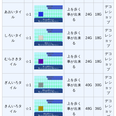
デコ
上を歩く
あおいタイ
レシ
☆1
事が出来
24G
18G
ル
ョッ
る
プ
デコ
上を歩く
しろいタイ
レシ
☆1
事が出来
24G
18G
ル
ョッ
る
プ
デコ
上を歩く
むらさきタ
レシ
☆1
事が出来
24G
18G
イル
ョッ
る
プ
デコ
上を歩く
ぎんいろタ
レシ
☆1
事が出来
40G
30G
イル
ョッ
る
プ
デコ
上を歩く
きんいろタ
レシ
☆1
事が出来
48G
36G
イル
ョッ
る