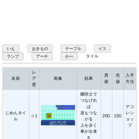
いえ
おきもの
テーブル
イス
タイル
ランプ
アーチ
かべ
レ
買
売
入手
名前
ア
画像
効果
値
値
方法
度
隣同士で
つなげれ
ば
デコ
じめんタイ
道もつな
レシ
☆1
20G
15G
ル
がる
ョッ
上を歩く
プ
事が出来
る