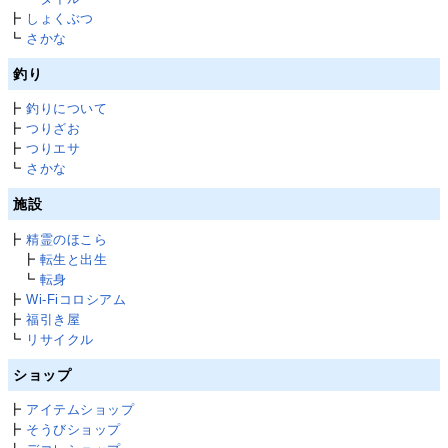
┣
しょくぶつ
┗
さかな
釣り
┣
釣りについて
┣
つりざお
┣
つりエサ
┗
さかな
施設
┣
精霊のほこら
┣
転生と出生
┗
転身
┣
Wi-Fiコロシアム
┣
福引き屋
┗
リサイクル
ショップ
┣
アイテムショップ
┣
そうびショップ