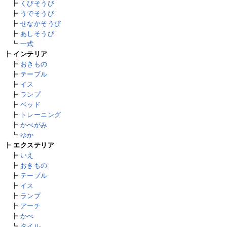
┣
くびそうび
┣
うでそうび
┣
せなかそうび
┣
あしそうび
┗
一式
┣
インテリア
┣
おきもの
┣
テーブル
┣
イス
┣
ランプ
┣
ベッド
┣
トレーニング
┣
かべがみ
┗
ゆか
┣
エクステリア
┣
いえ
┣
おきもの
┣
テーブル
┣
イス
┣
ランプ
┣
アーチ
┣
かべ
┗
タイル