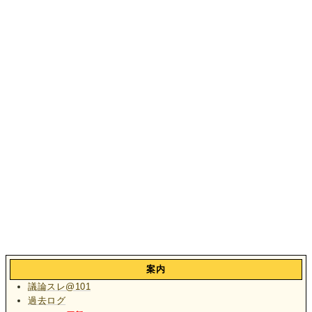
案内
議論スレ@101
過去ログ