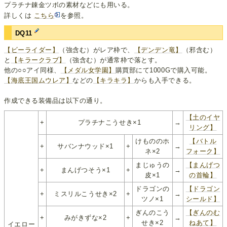
プラチナ錬金ツボの素材などにも用いる。
詳しくは
こちら
を参照。
DQ11
【ビーライダー】
（強含む）がレア枠で、
【デンデン竜】
（邪含む）
と
【キラークラブ】
（強含む）が通常枠で落とす。
他の○○アイ同様、
【メダル女学園】
購買部にて1000Gで購入可能。
【海底王国ムウレア】
などの
【キラキラ】
からも入手できる。
作成できる装備品は以下の通り。
【土のイヤ
+
プラチナこうせき×1
→
リング】
けもののホ
【バトル
+
サバンナウッド×1
+
→
ネ×2
フォーク】
まじゅうの
【まんげつ
+
まんげつそう×1
+
→
皮×1
の首輪】
ドラゴンの
【ドラゴン
+
ミスリルこうせき×2
+
→
ツノ×1
シールド】
ぎんのこう
【ぎんのむ
+
みがきずな×2
+
→
せき×2
ねあて】
イエロー