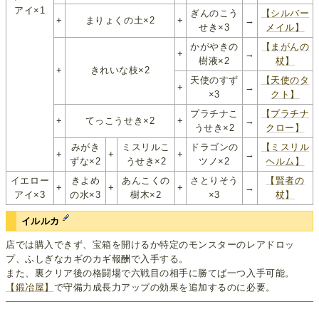
アイ×1
ぎんのこう
【シルバー
+
まりょくの土×2
+
→
せき×3
メイル】
かがやきの
【まがんの
+
→
樹液×2
杖】
+
きれいな枝×2
天使のすず
【天使のタ
+
→
×3
クト】
プラチナこ
【プラチナ
+
てっこうせき×2
+
→
うせき×2
クロー】
みがき
ミスリルこ
ドラゴンの
【ミスリル
+
+
+
→
ずな×2
うせき×2
ツノ×2
ヘルム】
イエロー
きよめ
あんこくの
さとりそう
【賢者の
+
+
+
→
アイ×3
の水×3
樹木×2
×3
杖】
イルルカ
店では購入できず、宝箱を開けるか特定のモンスターのレアドロッ
プ、ふしぎなカギのカギ報酬で入手する。
また、裏クリア後の格闘場で六戦目の相手に勝てば一つ入手可能。
【鍛冶屋】
で守備力成長力アップの効果を追加するのに必要。