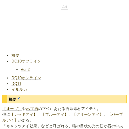
概要
DQ10オフライン
Ver.2
DQ10オンライン
DQ11
イルルカ
概要
【オーブ】
や
○○宝石
の下位にあたる石系素材アイテム。
他に
【レッドアイ】
、
【ブルーアイ】
、
【グリーンアイ】
、
【パープ
ルアイ】
がある。
「キャッツアイ効果」などと呼ばれる、猫の目状の光の筋が石の中央