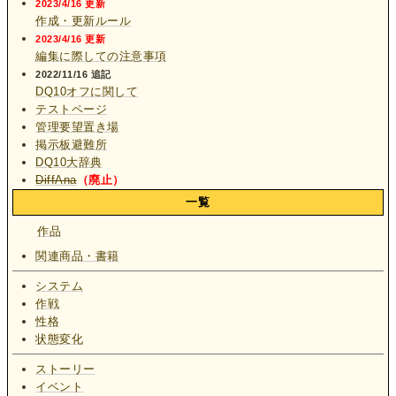
2023/4/16 更新
作成・更新ルール
2023/4/16 更新
編集に際しての注意事項
2022/11/16 追記
DQ10オフに関して
テストページ
管理要望置き場
掲示板避難所
DQ10大辞典
DiffAna
（廃止）
一覧
作品
関連商品・書籍
システム
作戦
性格
状態変化
ストーリー
イベント