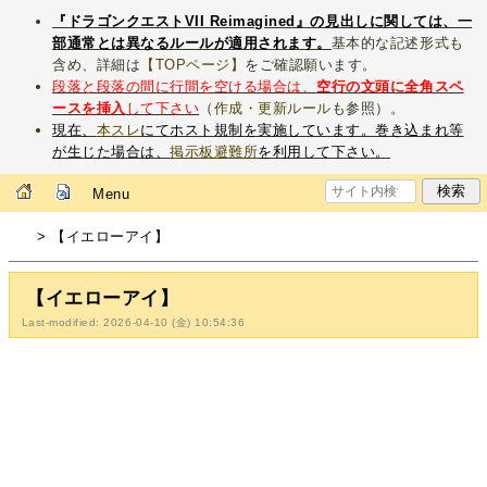
『ドラゴンクエストVII Reimagined』の見出しに関しては、一
部通常とは異なるルールが適用されます。
基本的な記述形式も
含め、詳細は
【TOPページ】
をご確認願います。
段落と段落の間に行間を空ける場合は、
空行の文頭に全角スペ
ースを挿入
して下さい
（
作成・更新ルール
も参照）。
現在、
本スレ
にてホスト規制を実施しています。巻き込まれ等
が生じた場合は、
掲示板避難所
を利用して下さい。
Menu
> 【イエローアイ】
【イエローアイ】
Last-modified: 2026-04-10 (金) 10:54:36