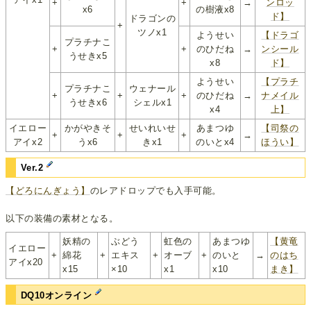
+
+
→
ンロッ
x6
の樹液x8
ド】
ドラゴンの
+
ツノx1
ようせい
【ドラゴ
プラチナこ
+
+
のひだね
→
ンシール
うせきx5
x8
ド】
ようせい
【プラチ
プラチナこ
ウェナール
+
+
+
のひだね
→
ナメイル
うせきx6
シェルx1
x4
上】
イエロー
かがやきそ
せいれいせ
あまつゆ
【司祭の
+
+
+
→
アイx2
うx6
きx1
のいとx4
ほうい】
Ver.2
【どろにんぎょう】
のレアドロップでも入手可能。
以下の装備の素材となる。
妖精の
ぶどう
虹色の
あまつゆ
【黄竜
イエロー
+
綿花
+
エキス
+
オーブ
+
のいと
→
のはち
アイx20
x15
×10
x1
x10
まき】
DQ10オンライン