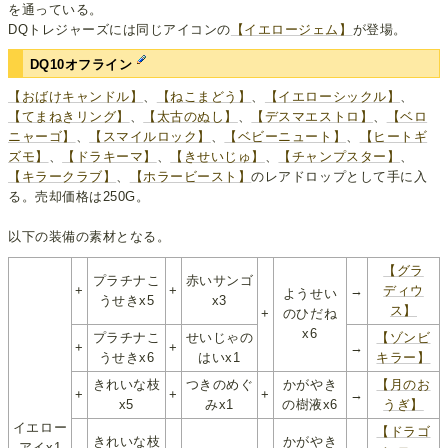
を通っている。
DQトレジャーズには同じアイコンの
【イエロージェム】
が登場。
DQ10オフライン
【おばけキャンドル】
、
【ねこまどう】
、
【イエローシックル】
、
【てまねきリング】
、
【太古のぬし】
、
【デスマエストロ】
、
【ベロ
ニャーゴ】
、
【スマイルロック】
、
【ベビーニュート】
、
【ヒートギ
ズモ】
、
【ドラキーマ】
、
【きせいじゅ】
、
【チャンプスター】
、
【キラークラブ】
、
【ホラービースト】
のレアドロップとして手に入
る。売却価格は250G。
以下の装備の素材となる。
【グラ
プラチナこ
赤いサンゴ
+
+
→
ディウ
ようせい
うせきx5
x3
ス】
+
のひだね
x6
プラチナこ
せいじゃの
【ゾンビ
+
+
→
うせきx6
はいx1
キラー】
きれいな枝
つきのめぐ
かがやき
【月のお
+
+
+
→
x5
みx1
の樹液x6
うぎ】
イエロー
【ドラゴ
きれいな枝
かがやき
アイx1