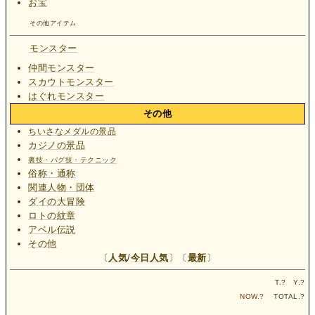
お宝
その他アイテム
モンスター
仲間モンスター
スカウトモンスター
はぐれモンスター
その他
ちいさなメダルの景品
カジノの景品
裏技・バグ技・テクニック
俗称・通称
関連人物・団体
ダイの大冒険
ロトの紋章
アベル伝説
その他
〔
人気
/
今日人気
〕〔
最新
〕
T.
?
Y.
?
NOW.
?
TOTAL.
?