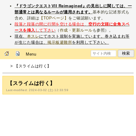
『ドラゴンクエストVII Reimagined』の見出しに関しては、一
部通常とは異なるルールが適用されます。
基本的な記述形式も
含め、詳細は
【TOPページ】
をご確認願います。
段落と段落の間に行間を空ける場合は、
空行の文頭に全角スペ
ースを挿入
して下さい
（
作成・更新ルール
も参照）。
現在、
本スレ
にてホスト規制を実施しています。巻き込まれ等
が生じた場合は、
掲示板避難所
を利用して下さい。
Menu
> 【スライムは行く】
【スライムは行く】
Last-modified: 2024-03-02 (土) 12:33:59