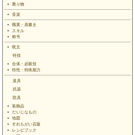
乗り物
音楽
職業・肩書き
スキル
称号
呪文
特技
合体・必殺技
特性・特殊能力
道具
武器
防具
装飾品
だいじなもの
地図
すれちがい石版
レシピブック