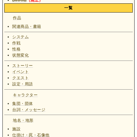
DiffAna
（廃止）
一覧
作品
関連商品・書籍
システム
作戦
性格
状態変化
ストーリー
イベント
クエスト
設定・用語
キャラクター
集団・団体
台詞・メッセージ
地名・地形
施設
仕掛け・罠・石像他