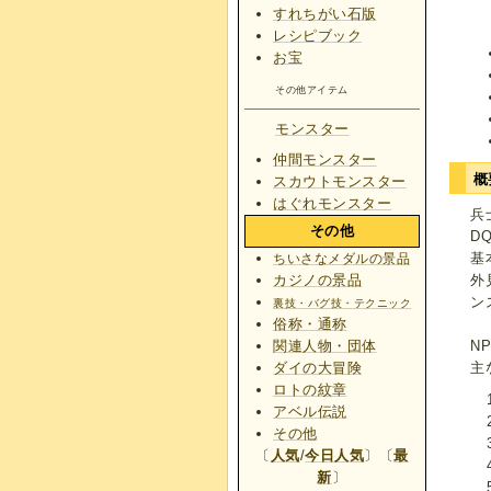
すれちがい石版
レシピブック
お宝
その他アイテム
モンスター
仲間モンスター
概
スカウトモンスター
はぐれモンスター
兵
その他
D
基
ちいさなメダルの景品
外
カジノの景品
ン
裏技・バグ技・テクニック
俗称・通称
N
関連人物・団体
主
ダイの大冒険
ロトの紋章
アベル伝説
その他
〔
人気
/
今日人気
〕〔
最
新
〕