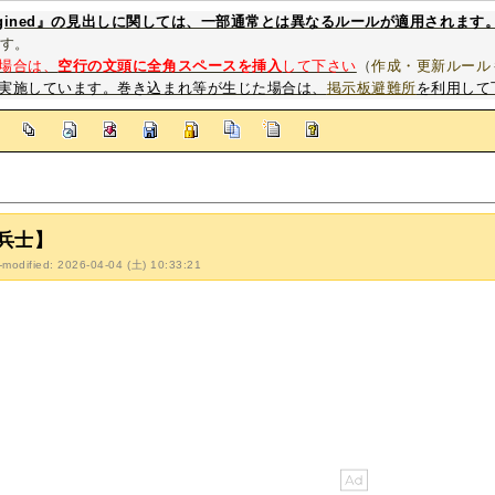
magined』の見出しに関しては、一部通常とは異なるルールが適用されます
す。
場合は、
空行の文頭に全角スペースを挿入
して下さい
（
作成・更新ルール
実施しています。巻き込まれ等が生じた場合は、
掲示板避難所
を利用して
]
兵士】
-modified: 2026-04-04 (土) 10:33:21