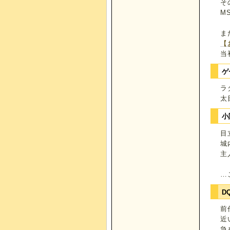
そ
M
ま
【
当
ゲ
ラ
太
小
目
城
主
…
D
前
近
急