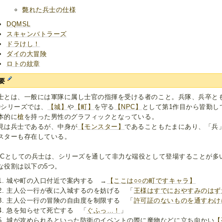
斃れた兵士の仕様
DQMSL
スキャンバトラーズ
ドラけし！
ダイの大冒険
ロトの紋章
要
士とは、一般には軍隊に属し士官の指揮を受ける者のこと。兵隊、兵卒と
Qシリーズでは、
【城】
や
【町】
を守る
【NPC】
として第1作目から皆勤し
本的に
槍
を持った男性のグラフィックとなっている。
見は兵士であるが、中身が
【モンスター】
であることもたまにあり、「兵
スターも存在している。
PCとしての兵士は、シリーズを通して非力な端役として登場することが多
な役割は以下の5つ。
城や町の入口付近で案内する →
【ここは○○の町ですキャラ】
主人公一行が夜に入城するのを妨げる 「
王様はすでにおやすみのはず
主人公一行の冒険の自由度を制限する 「
許可証のないものを通すわけ
急を知らせて死亡する 「
ぐふっ…！
」
城が攻められるといった防衛のイベントの際に魔物などに立ち向かい
【