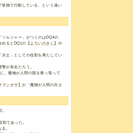
ず単独で行動している、という違い
「ソルジャー」がつくのはDQ4の
めるとDQ1の
【よろいのきし】
や
「兵士」としての役割を果たしてい
襲撃が有名だろう。
うに、魔物が人間の国を乗っ取って
サマンオサ】
が「魔物が人間の兵士
C。
役割であった。
なる。