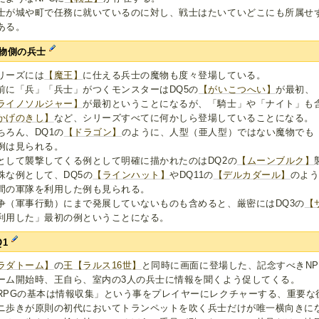
士が城や町で任務に就いているのに対し、戦士はたいていどこにも所属せ
ある。
物側の兵士
リーズには
【魔王】
に仕える兵士の魔物も度々登場している。
前に「兵」「兵士」がつくモンスターはDQ5の
【がいこつへい】
が最初、
ライノソルジャー】
が最初ということになるが、「騎士」や「ナイト」も含
かげのきし】
など、シリーズすべてに何かしら登場していることになる。
ちろん、DQ1の
【ドラゴン】
のように、人型（亜人型）ではない魔物でも
例は見られる。
として襲撃してくる例として明確に描かれたのはDQ2の
【ムーンブルク】
殊な例として、DQ5の
【ラインハット】
やDQ11の
【デルカダール】
のよ
間の軍隊を利用した例も見られる。
争（軍事行動）にまで発展していないものも含めると、厳密にはDQ3の
【
利用した」最初の例ということになる。
Q1
ラダトーム】
の
王
【ラルス16世】
と同時に画面に登場した、記念すべきNP
ーム開始時、王自ら、室内の3人の兵士に情報を聞くよう促してくる。
RPGの基本は情報収集」という事をプレイヤーにレクチャーする、重要な
ニ歩きが原則の初代においてトランペットを吹く兵士だけが唯一横向きに