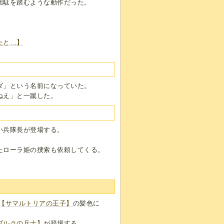
団駄を踏むような動作だった。
たと…】
ダ」という名前になっていた。
ねえ」と一蹴した。
い兵隊長が登場する。
たローラ姫の捜索も依頼してくる。
【サマルトリアの王子】
の髪色に
ブルクの兵士】
が登場する。