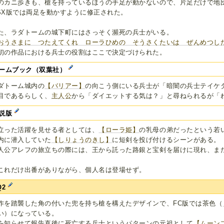
のカニ歩きも、槍を持っているほうの手足が動かないので、片足だけで地
SX版では両足を動かすように修正された。
た、ラダトームの城下町にはさっそく瀕死の兵士がいる。
おうさまに つたえてくれ ローラひめの そうさくたいは ぜんめつし
初の作品における兵士の役割はここで決定づけられた。
ームブック（双葉社）
ダトーム城内の
【バリアー】
の向こう側にいる兵士が「暗闇の兵士テイケ
目であるらしく、
主人公
から「ダイエットする気は？」と尋ねられるが「
説版
立った活躍を見せる者としては、
【ローラ姫】
の乳母の弟だったという若
内に潜入していた
【しりょうのきし】
に短剣を投げ付けるシーンがある。
人公アレフの旅立ちの際には、王から託った路銀と宝剣を届けに現れ、ま
これだけ出番がありながら、個人名は登場せず。
Q2
作を踏襲した角の付いた兜を持ち槍を構えたデザインで、FC版では茶色（
い）になっている。
を知らせて報告直後に死亡する兵士というパターンの元祖として
【ムーン