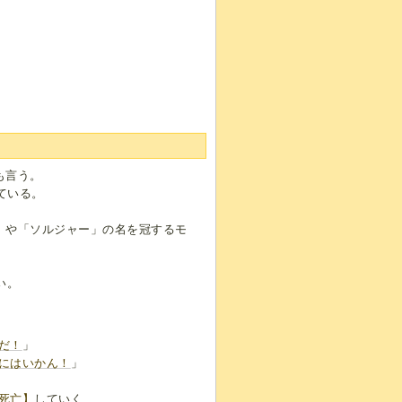
も言う。
ている。
」や「ソルジャー」の名を冠するモ
い。
だ！
」
にはいかん！
」
死亡】
していく