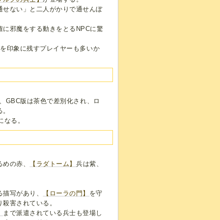
通せない」と二人がかりで通せんぼ
に邪魔をする動きをとるNPCに驚
士を印象に残すプレイヤーも多いか
）、GBC版は茶色で差別化され、ロ
る。
になる。
るめの赤、
【ラダトーム】
兵は紫、
る描写があり、
【ローラの門】
を守
り殺害されている。
】
まで派遣されている兵士も登場し