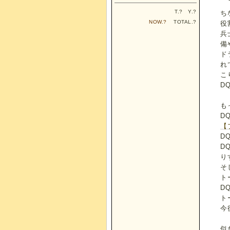
T.
?
Y.
?
ち
NOW.
?
TOTAL.
?
役
兵
備
ド
れ
こ
D
も
D
【
D
D
り
そ
ト
D
ト
今
似