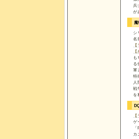
兵
が
魔
シ
名
【
【
も
る
軍
特
人
戦
を
D
【
ゲ
「
カ