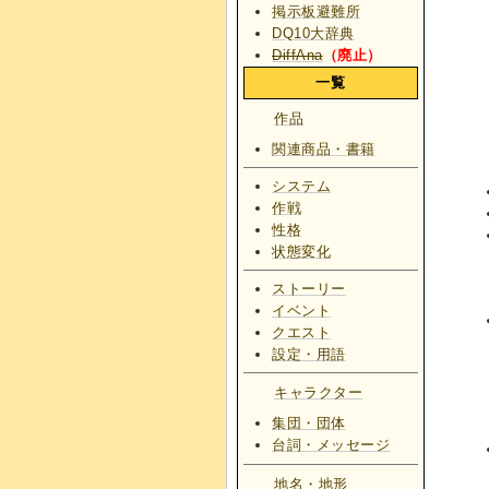
掲示板避難所
DQ10大辞典
DiffAna
（廃止）
一覧
作品
関連商品・書籍
システム
作戦
性格
状態変化
ストーリー
イベント
クエスト
設定・用語
キャラクター
集団・団体
台詞・メッセージ
地名・地形