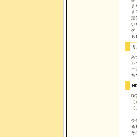
ま
す
定
い
ゲ
も
リ
兵
ム
ー
ち
H
D
【
【
今
る
そ