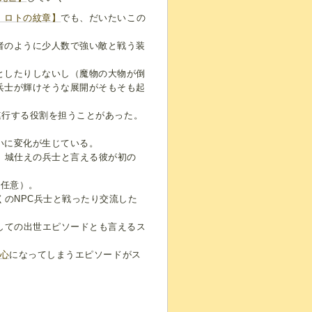
 ロトの紋章】
でも、だいたいこの
者のように少人数で強い敵と戦う装
としたりしないし（魔物の大物が倒
兵士が輝けそうな展開がそもそも起
連行する役割を担うことがあった。
いに変化が生じている。
、城仕えの兵士と言える彼が初の
は任意）。
くのNPC兵士と戦ったり交流した
。
しての出世エピソードとも言えるス
心
になってしまうエピソードがス