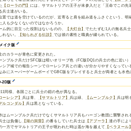
た
【ローラの門】
には、サマルトリアの王子が未参入だと「王命でこの先
る兵士達がいる。
位置では道を空けているのだが、近寄ると肩を組み道をふさぐという、明確
た人も少なくないのではなかろうか。
ーム的に目立った役割はないものの、
【大灯台】
でたたずむ1人の無名兵
しれない。
【知られざる伝説】
では彼の素性と職責が綴られている。
メイク版
士のカラーが青色に変更された。
ーンブルク兵だけSFC版は暗いオリーブ色（FC版DQ1の兵士の色に近い
レシア城での報告シーンでローレシア兵との違いが分かりやすくなってい
なみにスーパーゲームボーイでGBC版をプレイすると兵士が両者とも水色
D-2D版
Q11同様、各国ごとに兵士の鎧の色が異なる。
ローレシア】
兵は青、
【サマルトリア】
兵は緑、
【ムーンブルク】
兵は明
デルコンダル】
兵は黒となっている。
作はムーンブルク兵だけでなくサマルトリア兵もハーゴン教団に襲撃され
兵士は負傷し
【湖の洞窟】
の番をしていた兵士は
【アブーラ】
達の手によ
の一方でサマルトリアの王子が呪われた時は遥か海を越えて
【ベラヌール