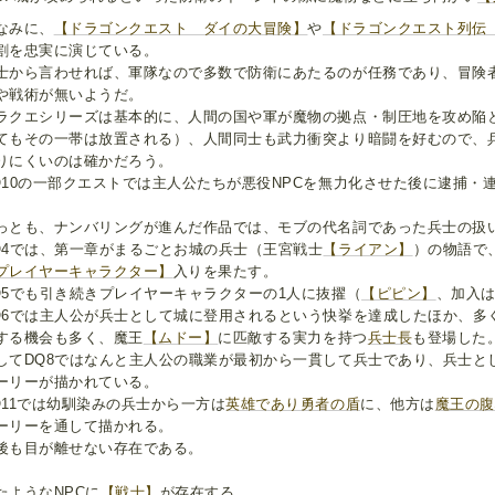
なみに、
【ドラゴンクエスト ダイの大冒険】
や
【ドラゴンクエスト列伝
割を忠実に演じている。
士から言わせれば、軍隊なので多数で防衛にあたるのが任務であり、冒険
や戦術が無いようだ。
ラクエシリーズは基本的に、人間の国や軍が魔物の拠点・制圧地を攻め陥
てもその一帯は放置される）、人間同士も武力衝突より暗闘を好むので、
りにくいのは確かだろう。
Q10の一部クエストでは主人公たちが悪役NPCを無力化させた後に逮捕・
っとも、ナンバリングが進んだ作品では、モブの代名詞であった兵士の扱
Q4では、第一章がまるごとお城の兵士（王宮戦士
【ライアン】
）の物語で
プレイヤーキャラクター】
入りを果たす。
Q5でも引き続きプレイヤーキャラクターの1人に抜擢（
【ピピン】
、加入
Q6では主人公が兵士として城に登用されるという快挙を達成したほか、多
する機会も多く、魔王
【ムドー】
に匹敵する実力を持つ
兵士長
も登場した
してDQ8ではなんと主人公の職業が最初から一貫して兵士であり、兵士と
ーリーが描かれている。
Q11では幼馴染みの兵士から一方は
英雄であり勇者の盾
に、他方は
魔王の腹
ーリーを通して描かれる。
後も目が離せない存在である。
たようなNPCに
【戦士】
が存在する。