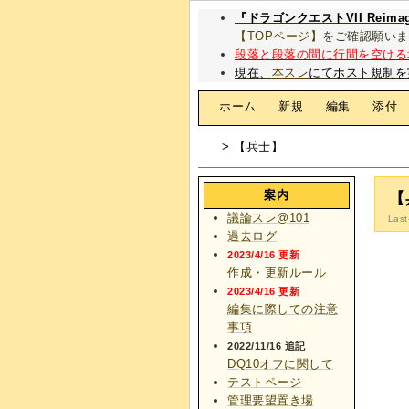
『ドラゴンクエストVII Rei
【TOPページ】
をご確認願いま
段落と段落の間に行間を空ける
現在、
本スレ
にてホスト規制を
[
ホーム
|
新規
|
編集
|
添付
> 【兵士】
案内
【
議論スレ@101
Last
過去ログ
2023/4/16 更新
作成・更新ルール
2023/4/16 更新
編集に際しての注意
事項
2022/11/16 追記
DQ10オフに関して
テストページ
管理要望置き場