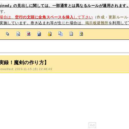
magined』の見出しに関しては、一部通常とは異なるルールが適用されます
す。
場合は、
空行の文頭に全角スペースを挿入
して下さい
（
作成・更新ルール
実施しています。巻き込まれ等が生じた場合は、
掲示板避難所
を利用して
]
実録！魔剣の作り方】
-modified: 2023-11-15 (水) 22:48:49