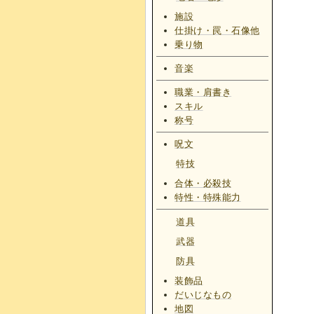
施設
仕掛け・罠・石像他
乗り物
音楽
職業・肩書き
スキル
称号
呪文
特技
合体・必殺技
特性・特殊能力
道具
武器
防具
装飾品
だいじなもの
地図