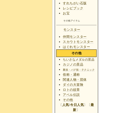
すれちがい石版
レシピブック
お宝
その他アイテム
モンスター
仲間モンスター
スカウトモンスター
はぐれモンスター
その他
ちいさなメダルの景品
カジノの景品
裏技・バグ技・テクニック
俗称・通称
関連人物・団体
ダイの大冒険
ロトの紋章
アベル伝説
その他
〔
人気
/
今日人気
〕〔
最
新
〕