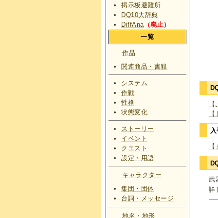
掲示板避難所
DQ10大辞典
DiffAna
（廃止）
一覧
作品
関連商品・書籍
システム
D
作戦
性格
【
状態変化
【
ストーリー
入
イベント
【
クエスト
設定・用語
D
キャラクター
武
集団・団体
詳
台詞・メッセージ
地名・地形