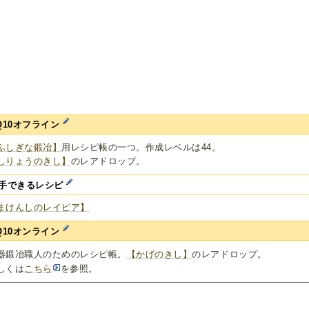
Q10オフライン
ふしぎな鍛冶】
用レシピ帳の一つ。作成レベルは44。
しりょうのきし】
のレアドロップ。
手できるレシピ
まけんしのレイピア】
Q10オンライン
器鍛冶職人のためのレシピ帳。
【かげのきし】
のレアドロップ。
しくは
こちら
を参照。