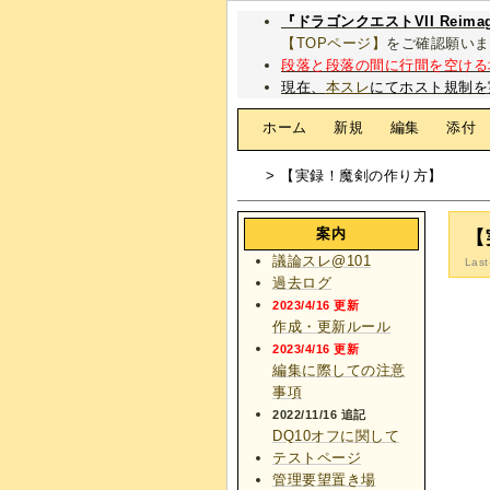
『ドラゴンクエストVII Rei
【TOPページ】
をご確認願いま
段落と段落の間に行間を空ける
現在、
本スレ
にてホスト規制を
[
ホーム
|
新規
|
編集
|
添付
> 【実録！魔剣の作り方】
案内
【
議論スレ@101
Last
過去ログ
2023/4/16 更新
作成・更新ルール
2023/4/16 更新
編集に際しての注意
事項
2022/11/16 追記
DQ10オフに関して
テストページ
管理要望置き場