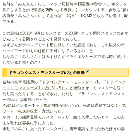
名前を「みんさん」にし、マップ切替時や戦闘後の暗転中に□ボタンを
長押しすると歩行速度が
2倍
になる裏技。(エンカウント率、歩数も2倍)
名前が「みんさん」にしてあれば、DQM1・DQM2どちらでも使用可能
である。
この裏技は2018年9月にモンスターズ20周年として開発スタッフのみず
ぴんにより公開されるまで未発見であった。
みずぴんがデバッグモード用に残していた設定であり、これ以外のデ
バッグモードのものは使用不可にしているとのこと。
ちなみに「みんさん」はみずぴんがドラクエシリーズで遊ぶ時に使用
している名前とのこと。
ドラゴンクエストモンスターズi/Jとの連動
当時の携帯電話用の
『ドラゴンクエストモンスターズi』『ドラゴンク
エストモンスターズJ（後にV→S）』
と連動させ、モンスターを送っ
たり貰ったりすることができた。ただし『ドラゴンクエストモンスタ
ーズEZ』は非対応だった。
PSにはインターネット接続機能が無いため、転送は通信ではなく
パス
ワード（転送の呪文）
方式だった。
ルカ・イル編新登場モンスターをテリー編で入手したいとき、この方
法を取れば容易に手に入った。
連動でのみ手に入ったモンスターに、携帯電話を持ったわたぼうの姿