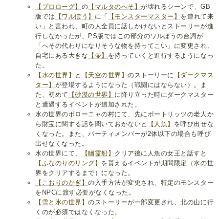
【プロローグ】
の
【マルタのへそ】
が壊れるシーンで、GB
版では
【ワルぼう】
に「
【モンスターマスター】
を連れて来
い」と言われ、町の人全員に話しかけないとストーリーが進
行しなかったが、PS版ではこの部分のワルぼうの台詞が
「へその代わりになりそうな物を持ってこい」に変更され、
自宅にある大きな
【壷】
を持っていくと進行するようになっ
た。
【水の世界】
と
【天空の世界】
のストーリーに
【ダークマス
ター】
が登場するようになった（戦闘にはならない）。ま
た、初めて
【砂漠の世界】
に降り立った時にダークマスター
と遭遇するイベントが追加された。
水の世界のポローニャの村にて、先にポートリッツの老人か
ら財宝に関する話を聞いておかないと
【人魚】
を呼び出せな
くなった。また、パーティメンバーが2体以下の場合も呼び
出せなくなった。
水の世界にて、
【幽霊船】
クリア後に人魚の女王と話すと
【ふなのりのリング】
を貰えるイベントが期間限定（水の世
界をクリアするまで）になった。
【こおりのかぎ】
の入手方法が変更され、特定のモンスター
をNPCに渡す必要がなくなった。
【雪と氷の世界】
のストーリーが一部変更され、北の山に行
くのが必須ではなくなった。