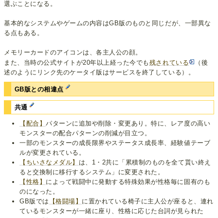
選ぶことになる。
基本的なシステムやゲームの内容はGB版のものと同じだが、一部異な
る点もある。
メモリーカードのアイコンは、各主人公の顔。
また、当時の公式サイトが20年以上経った今でも
残されている
（後
述のようにリンク先のケータイ版はサービスを終了している）。
GB版との相違点
共通
【配合】
パターンに追加や削除・変更あり。特に、レア度の高い
モンスターの配合パターンの削減が目立つ。
一部のモンスターの成長限界やステータス成長率、経験値テーブ
ルが変更されている。
【ちいさなメダル】
は、1・2共に「累積制のものを全て貰い終え
ると交換制に移行するシステム」に変更された。
【性格】
によって戦闘中に発動する特殊効果が性格毎に固有のも
のになった。
GB版では
【格闘場】
に置かれている椅子に主人公が座ると、連れ
ているモンスターが一緒に座り、性格に応じた台詞が見られた