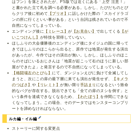
はフン）を落とされたが、PS版では近くにある「上空 注意！」
と書かれた立て札を調べる必要がある。しかし、たびだちのとび
らクリア後に初めて
【プリオ】
に話しかけた際の「スカイドラゴ
ンの所に行くといい事がある」という台詞は残されているので不
自然になってしまっている。
エンディング後に
【ミレーユ】
が
【お見合い】
で出してくる
【が
いこつけんし】
が特技を習得していない。
ほしふりの大会優勝後のエンディング後にタイジュの国に帰って
きてほしふりのほこらから出ると、原作では地震が発生する演出
があったが、今作ではその演出が無い。しかし、ほしふりのほこ
らのそばにいるおじさんは「地震が起こって右のほうに新しい部
屋ができたよ」と発言するので不自然になってしまっている。
【格闘場左のとびら】
にて、ダンジョンえびに負けて全滅してし
まうと、次にこの扉の最下層に来ても演出が発生せず、
【キメラ
のつばさ】
や
【リレミト】
が無い限り
手詰まり
になるという致命
的なバグが存在する。脱出できても「全ての扉のヌシを倒す」と
いう条件を達成できなくなるため、
【わたぼう】
を仲間にできな
くなってしまう。この場合、そのデータではモンスターコンプリ
ートを諦めなければならない。
ルカ編・イル編
ストーリーに関する変更点