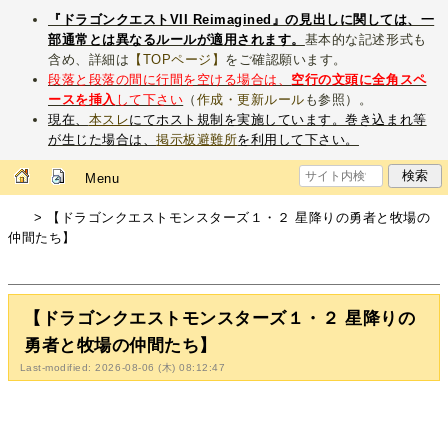
『ドラゴンクエストVII Reimagined』の見出しに関しては、一
部通常とは異なるルールが適用されます。
基本的な記述形式も
含め、詳細は
【TOPページ】
をご確認願います。
段落と段落の間に行間を空ける場合は、
空行の文頭に全角スペ
ースを挿入
して下さい
（
作成・更新ルール
も参照）。
現在、
本スレ
にてホスト規制を実施しています。巻き込まれ等
が生じた場合は、
掲示板避難所
を利用して下さい。
Menu
> 【ドラゴンクエストモンスターズ１・２ 星降りの勇者と牧場の
仲間たち】
【ドラゴンクエストモンスターズ１・２ 星降りの
勇者と牧場の仲間たち】
Last-modified: 2026-08-06 (木) 08:12:47