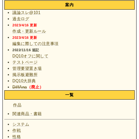
案内
議論スレ@101
過去ログ
2023/4/16 更新
作成・更新ルール
2023/4/16 更新
編集に際しての注意事項
2022/11/16 追記
DQ10オフに関して
テストページ
管理要望置き場
掲示板避難所
DQ10大辞典
DiffAna
（廃止）
一覧
作品
関連商品・書籍
システム
作戦
性格