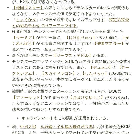
が、PS版ではできなくなっている。
【他国マスター】
の強さにこちらのモンスターのレベルが関係し
なくなり、ステータス平均値で決定されるようになった。
「
しょうかん
」の特技が通常ではレベルアップせず、
特定の特技
との組み合わせでパワーアップする
。
GB版で隠しモンスターで大会の景品でしか入手不可能だった
【ラーミア】
がテリー編に、
【じげんりゅう】
がルカ編に、
【か
くれんぼう】
がイル編に登場する（いずれも
【他国マスター】
が
連れているので、奪えば仲間にできる）。
新たな隠しモンスター
【ゾーマズ・デビル】
が追加。
モンスターのグラフィックがGB版当時の説明書に描かれた公式イ
ラストのものを元に描かれている。また、
【デュラン】
と
【ダー
クドレアム】
、
【スカイドラゴン】
と
【しんりゅう】
はGB版では
単なる色違いだったが、本作ではダークドレアムとしんりゅうが
やや大きめに描かれている。
戦闘時、敵の攻撃でアニメーションが表示されるが、DQ6の
【ファーラット】
が丸まったり
【おばけなめくじ】
がくねくねし
たりするようなアニメーションではなく、一枚絵がズームしたり
残像を描いて動いたりする程度である。
キャラバンハートもこの演出が採用されている。
城、
中ボス戦
、
ルカ編・イル編の最終ボス戦
における新たなBGM
が追加。また、一部のシーンで使われている楽曲が変更されてい