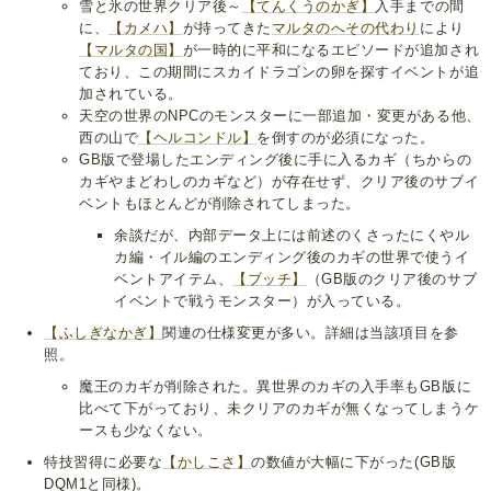
雪と氷の世界クリア後～
【てんくうのかぎ】
入手までの間
に、
【カメハ】
が持ってきた
マルタのへその代わり
により
【マルタの国】
が一時的に平和になるエピソードが追加され
ており、この期間にスカイドラゴンの卵を探すイベントが追
加されている。
天空の世界のNPCのモンスターに一部追加・変更がある他、
西の山で
【ヘルコンドル】
を倒すのが必須になった。
GB版で登場したエンディング後に手に入るカギ（ちからの
カギやまどわしのカギなど）が存在せず、クリア後のサブイ
ベントもほとんどが削除されてしまった。
余談だが、内部データ上には前述のくさったにくやル
カ編・イル編のエンディング後のカギの世界で使うイ
ベントアイテム、
【ブッチ】
（GB版のクリア後のサブ
イベントで戦うモンスター）が入っている。
【ふしぎなかぎ】
関連の仕様変更が多い。詳細は当該項目を参
照。
魔王のカギが削除された。異世界のカギの入手率もGB版に
比べて下がっており、未クリアのカギが無くなってしまうケ
ースも少なくない。
特技習得に必要な
【かしこさ】
の数値が大幅に下がった(GB版
DQM1と同様)。