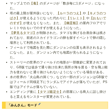
マップ上での
【毒】
のダメージが「数歩毎に1ダメージ」になっ
た。
塔の最上階が屋外扱いになり、
【ルーラのつえ】
や
【キメラのつ
ばさ】
が使えるようになった代わりに
【リレミト】
や
【おもいで
のすず】
が使えなくなった。また、
【幽霊船】
の屋内フロアでリ
レミトやおもいでのすずが使えるようになった。
【夢見るタマゴ】
が削除された。タマゴを捧げる台座自体は残さ
れており、前述のスカイドラゴンの卵を探すイベントで卵の隠し
場所として利用されている。
フィールドで地図を見た際にダンジョンの位置も表示されるよう
になった。また、ダンジョン内でも地図が見られるようになっ
た。
ストーリーの世界のフィールドの地形が一部微妙に変更されてお
り、GB版では徒歩で通り抜け出来た箇所が海を渡る・空を飛ぶ能
力を使わないと通り抜けられないようになっている場合がある。
水の世界の「火山島の洞くつ」などの一部のダンジョンはGB版で
はフィールド同様足下にランダムでアイテムが落ちていたが、PS
版ではアイテムが落ちていない。
エンディング後に
【タマゴ鑑定士】
の部屋にいる商人に話し掛け
ると貰えるモンスターが変更されている。
「みんさん」モード