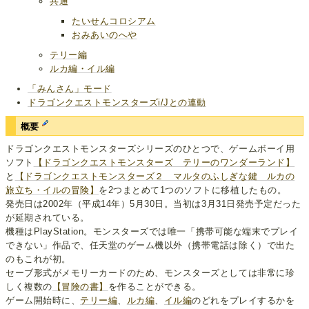
共通
たいせんコロシアム
おみあいのへや
テリー編
ルカ編・イル編
「みんさん」モード
ドラゴンクエストモンスターズi/Jとの連動
概要
ドラゴンクエストモンスターズシリーズのひとつで、ゲームボーイ用
ソフト
【ドラゴンクエストモンスターズ テリーのワンダーランド】
と
【ドラゴンクエストモンスターズ２ マルタのふしぎな鍵 ルカの
旅立ち・イルの冒険】
を2つまとめて1つのソフトに移植したもの。
発売日は2002年（平成14年）5月30日。当初は3月31日発売予定だった
が延期されている。
機種はPlayStation。モンスターズでは唯一「携帯可能な端末でプレイ
できない」作品で、任天堂のゲーム機以外（携帯電話は除く）で出た
のもこれが初。
セーブ形式がメモリーカードのため、モンスターズとしては非常に珍
しく複数の
【冒険の書】
を作ることができる。
ゲーム開始時に、
テリー編
、
ルカ編
、
イル編
のどれをプレイするかを