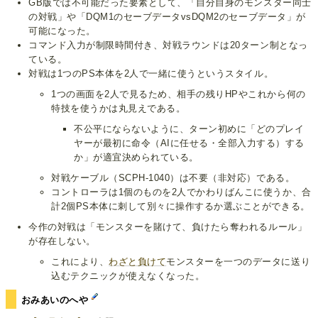
GB版では不可能だった要素として、「自分自身のモンスター同士
の対戦」や「DQM1のセーブデータvsDQM2のセーブデータ」が
可能になった。
コマンド入力が制限時間付き、対戦ラウンドは20ターン制となっ
ている。
対戦は1つのPS本体を2人で一緒に使うというスタイル。
1つの画面を2人で見るため、相手の残りHPやこれから何の
特技を使うかは丸見えである。
不公平にならないように、ターン初めに「どのプレイ
ヤーが最初に命令（AIに任せる・全部入力する）する
か」が適宜決められている。
対戦ケーブル（SCPH-1040）は不要（非対応）である。
コントローラは1個のものを2人でかわりばんこに使うか、合
計2個PS本体に刺して別々に操作するか選ぶことができる。
今作の対戦は「モンスターを賭けて、負けたら奪われるルール」
が存在しない。
これにより、
わざと負けて
モンスターを一つのデータに送り
込むテクニックが使えなくなった。
おみあいのへや