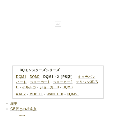
・DQモンスターズシリーズ
DQM1
-
DQM2
-
DQM1・2（PS版）
-
キャラバン
ハート
-
ジョーカー1
-
ジョーカー2
-
テリワン3D/S
P
-
イルルカ
-
ジョーカー3
-
DQM3
i/J/EZ
-
MOBILE
-
WANTED!
-
DQMSL
概要
GB版との相違点