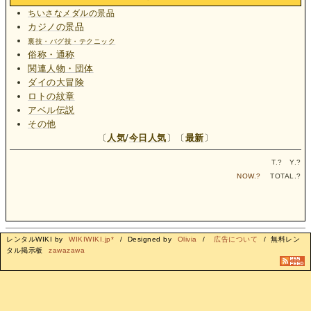
ちいさなメダルの景品
カジノの景品
裏技・バグ技・テクニック
俗称・通称
関連人物・団体
ダイの大冒険
ロトの紋章
アベル伝説
その他
〔
人気
/
今日人気
〕〔
最新
〕
T.
?
Y.
?
NOW.
?
TOTAL.
?
レンタルWIKI by
WIKIWIKI.jp*
/ Designed by
Olivia
/
広告について
/ 無料レン
タル掲示板
zawazawa