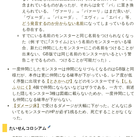
含まれているものがあったが、それらは全て「バ」に置き換
えられている。「ヴァーリ」→「バァーリ」はまだ良いが、
「ヴェーダ」→「バェーダ」、「エヴィ」→「エバィ」等、
どう発音するのか分からない名前
になってしまっているもの
も存在する。
すでにいる名前のモンスターと同じ名前をつけられなくなっ
た（例:すでに｢スライム｣という名前のモンスターがいる場
合、新たに仲間にしたモンスターにこの名前をつけることが
出来ない。GB版では同じ名前のモンスターがいるという警
告こそでるものの、つけることが可能だった）。
一度仲間にしたモンスターは仲間になりづらくなるのはGB版と同
様だが、本作は更に仲間になる確率が下がっている。レア度が低
く序盤に出現する
【とさかへび】
などのモンスターですら
【しも
ふりにく】
4個で仲間にならないなどはザラである。一方で、前述
した隠しモンスター3種は図鑑に載らないためか、一度仲間にして
も仲間になる確率が下がらない。
【ダメージ床】
で受けるダメージが大幅に下がった。どんなに歩
いてもモンスターのHPが必ず1残るため、死亡することがなくな
った。
たいせんコロシアム