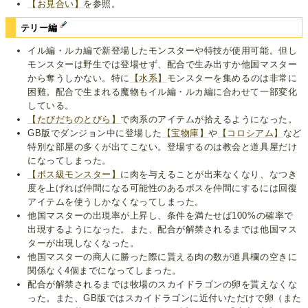
【お見合い】
を参照。
テリー編
イル編・ルカ編で新登場したモンスターや特技が使用可能。但し
モンスターは野生では登場せず、配合で生み出すか他国マスター
から奪うしかない。特に
【水系】
モンスターを集めるのは非常に
困難。配合で生まれる魔物もイル編・ルカ編に合わせて一部変化
している。
【たびだちのとびら】
で肉系のアイテムが拾えるようになった。
GB版でダンジョン中に登場した
【宝物庫】
や
【コロシアム】
など
特別な部屋の多くが出てこない。登場するのは教会と道具屋だけ
になってしまった。
【ボス級モンスター】
に肉を与えることが出来なくなり、なつき
度を上げれば仲間になる可能性のあるボスを仲間にするには回復
アイテムを使うしかなくなってしまった。
他国マスターの出現率が上昇し、条件を満たせば100%の確率で
出現するようになった。また、配合が解禁されるまでは他国マス
ターが出現しなくなった。
他国マスターの商人に勝った際に貰える肉の数が道具欄の空きに
関係なく4個までになってしまった。
配合が解禁されるまでは牧場のスカイドラゴンの卵を貰えなくな
った。また、GB版ではスカイドラゴンに近付いただけで卵（また