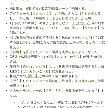
る。
補助呪文、補助特技がDQ7同様数ターンで消滅する。
アイテムから
【くさったにく】
が削除。新たに
【きせきのしる
し】
、ルカ編・イル編では
【ませんしのリング】
が追加。
1歩あたりの距離がGB版よりも短くなり、
【せいすい】
等の効果
が持続する距離が短くなっている。これに伴い、
【タカのめ】
も
削除された。
同じ攻撃系特技を連続で使用すると敵の耐性を徐々に下げて判定
する重ね掛けが追加(こちらの技の威力が上がっているかのように
見える)。
【作戦】
を変更したターンに道具を使用できるようになった。
GB版で格闘場専用だった作戦
【とくぎつかうな】
が通常の作戦に
追加。
作戦を
【めいれいさせろ】
にした状態で格闘場に参加すると、自
動的に
【ガンガンいこうぜ】
に変更される。
状態異常の
【呪い】
が戦闘終了後に解除される。
【死亡】
したモンスターが強制的に最後尾に
並べ替えられる
仕様
が廃止された。
主人公やモンスターの
【名前】
を付ける機能が不便になってしま
った。
「ヴ」が使えなくなった。GB版では名前入力時に何も入れ
ないで決定した際に自動的に付けられる名前の中に「ヴ」が