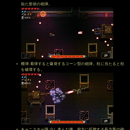
似た形状の砲弾。
榴弾:着弾すると爆発するコーン型の砲弾。柱に当たると柱
を破壊する。
キャニスター弾:少し進んだ後、前方に拡散する長方形の砲