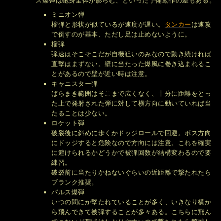
ス爆弾は砲身全体が膨らむ、といった予備動作の差もある。
ミニオン弾
榴弾と形状が似ているが速度が遅い。
タンカー
は速攻
で倒すのが基本、ただし足は止めないように。
榴弾
弾速はそこそこだが自機狙いのみなので動き続ければ
直撃はまずない。壁に当たった爆風に巻き込まれるこ
とがあるので壁が近い時は注意。
キャニスター弾
ばらまき範囲はそこまで広くなく、十分に距離をとっ
た上で発射された弾に対して横方向に動いていれば当
たることは少ない。
ロケット弾
破裂後に斜めに歩くかドッジロールで回避。ボス方向
にドッジすると危険なので方向には注意。これを確実
に避けられるかどうかで被弾回数が結構変わるので要
練習。
破裂前に当たりかねないぐらいの近距離で撃たれたら
ブランク推奨。
パルス爆弾
いつの間にか撃たれていることが多く、いきなり横か
ら飛んできて被弾することが多々ある。こちらに飛ん