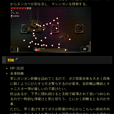
からタンカーが顔を出し、マシンガンを掃射する。
戦略
HP:1520
全体戦略
常にガンガン距離を詰めてくるので、ボス部屋全体を大きく四角
に動くようにひたすら引き撃ちするのが基本。近距離は機銃とキ
ャニスター弾が厳しいので避けたい。
柱はあるが、下手に隠れ続けると主砲で破壊されて追いつめられ
るので一時的な弾避けと割り切ろう。とにかく距離をとるのが大
事。
ただし、早く逃げすぎてボスが部屋の中心からこちらへ斜め方向