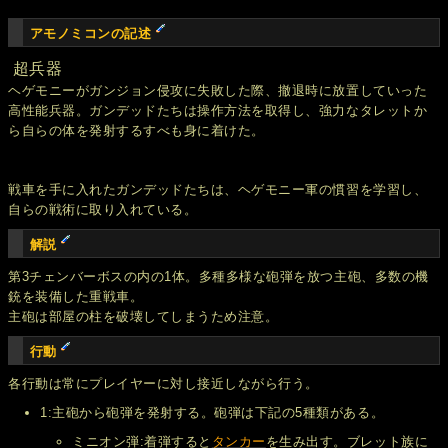
アモノミコンの記述
超兵器
ヘゲモニーがガンジョン侵攻に失敗した際、撤退時に放置していった
高性能兵器。ガンデッドたちは操作方法を取得し、強力なタレットか
ら自らの体を発射するすべも身に着けた。
戦車を手に入れたガンデッドたちは、ヘゲモニー軍の慣習を学習し、
自らの戦術に取り入れている。
解説
第3チェンバーボスの内の1体。多種多様な砲弾を放つ主砲、多数の機
銃を装備した重戦車。
主砲は部屋の柱を破壊してしまうため注意。
行動
各行動は常にプレイヤーに対し接近しながら行う。
1:主砲から砲弾を発射する。砲弾は下記の5種類がある。
ミニオン弾:着弾すると
タンカー
を生み出す。ブレット族に