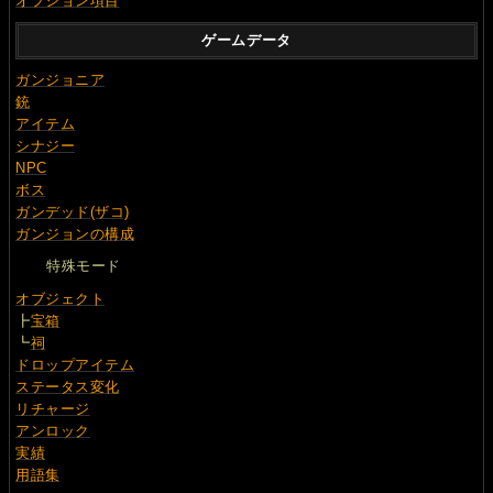
オプション項目
ゲームデータ
ガンジョニア
銃
アイテム
シナジー
NPC
ボス
ガンデッド(ザコ)
ガンジョンの構成
特殊モード
オブジェクト
┣
宝箱
┗
祠
ドロップアイテム
ステータス変化
リチャージ
アンロック
実績
用語集