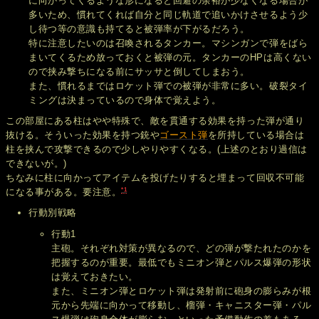
に向かってくるような形になると回避の余裕が少なくなる場合が
多いため、慣れてくれば自分と同じ軌道で追いかけさせるよう少
し待つ等の意識も持てると被弾率が下がるだろう。
特に注意したいのは召喚されるタンカー。マシンガンで弾をばら
まいてくるため放っておくと被弾の元。タンカーのHPは高くない
ので挟み撃ちになる前にサッサと倒してしまおう。
また、慣れるまではロケット弾での被弾が非常に多い。破裂タイ
ミングは決まっているので身体で覚えよう。
この部屋にある柱はやや特殊で、敵を貫通する効果を持った弾が通り
抜ける。そういった効果を持つ銃や
ゴースト弾
を所持している場合は
柱を挟んで攻撃できるので少しやりやすくなる。(上述のとおり過信は
できないが。)
ちなみに柱に向かってアイテムを投げたりすると埋まって回収不可能
*1
になる事がある。要注意。
行動別戦略
行動1
主砲。それぞれ対策が異なるので、どの弾が撃たれたのかを
把握するのが重要。最低でもミニオン弾とパルス爆弾の形状
は覚えておきたい。
また、ミニオン弾とロケット弾は発射前に砲身の膨らみが根
元から先端に向かって移動し、榴弾・キャニスター弾・パル