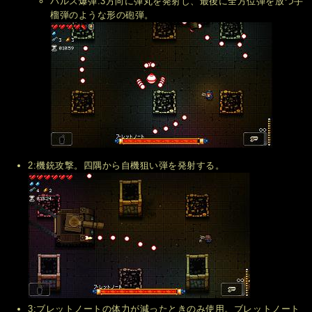
パルス爆弾:3方向に弾丸を発射し、最後に全方位弾を放つ手
榴弾のような形の砲弾。
2:機銃攻撃。四隅から自機狙い弾を発射する。
3:ブレットノートの体力が減ったときのみ使用。ブレットノート