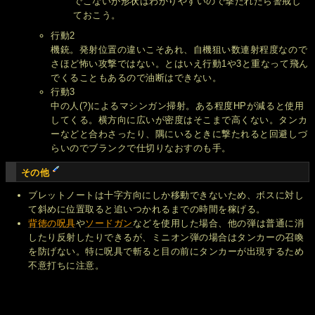
でこないが形状はわかりやすいので撃たれたら警戒し
ておこう。
行動2
機銃。発射位置の違いこそあれ、自機狙い数連射程度なので
さほど怖い攻撃ではない。とはいえ行動1や3と重なって飛ん
でくることもあるので油断はできない。
行動3
中の人(?)によるマシンガン掃射。ある程度HPが減ると使用
してくる。横方向に広いが密度はそこまで高くない。タンカ
ーなどと合わさったり、隅にいるときに撃たれると回避しづ
らいのでブランクで仕切りなおすのも手。
その他
ブレットノートは十字方向にしか移動できないため、ボスに対し
て斜めに位置取ると追いつかれるまでの時間を稼げる。
背徳の呪具
や
ソードガン
などを使用した場合、他の弾は普通に消
したり反射したりできるが、ミニオン弾の場合はタンカーの召喚
を防げない。特に呪具で斬ると目の前にタンカーが出現するため
不意打ちに注意。