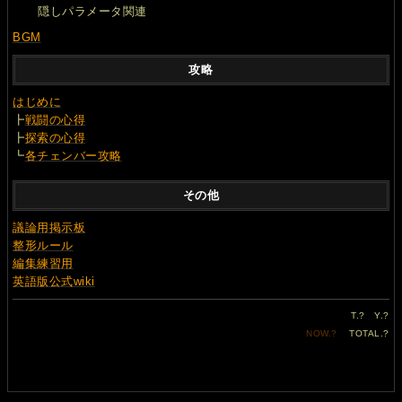
隠しパラメータ関連
BGM
攻略
はじめに
┣
戦闘の心得
┣
探索の心得
┗
各チェンバー攻略
その他
議論用掲示板
整形ルール
編集練習用
英語版公式wiki
T.
?
Y.
?
NOW.
?
TOTAL.
?