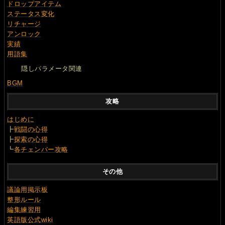
ドロップアイテム
ステータス変化
リチャージ
アンロック
実績
用語集
隠しパラメータ関連
BGM
攻略
はじめに
┣
戦闘の心得
┣
探索の心得
┗
各チェンバー攻略
その他
議論用掲示板
整形ルール
編集練習用
英語版公式wiki