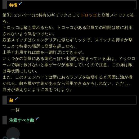
特徴
第3チェンバーでは特有のギミックとして
トロッコ
と崩落スイッチがあ
る。
トロッコは敵も乗れるため、トロッコがある部屋での戦闘は敵に利用
されないよう気をつけたい。
崩落スイッチはシャンデリアに似たギミックで、スイッチを押すか撃
つことで特定の場所に崩落を起こせる。
上手く利用すれば敵を一網打尽にできるぞ。
いくつかの部屋にある黄色っぽい水(酸)が溜まっている床は、ドッジロ
ールで駆け抜けないと毒ゲージが蓄積していくので注意。この床は敵
は毒状態にしない。
また、このチェンバーでは壁にあるランプを破壊すると周囲に油が撒
かれる。敵を燃やす銃があるなら活用できるかもしれない。ただし、
自分が燃えないように気をつけよう。
敵
一覧
注意すべき敵