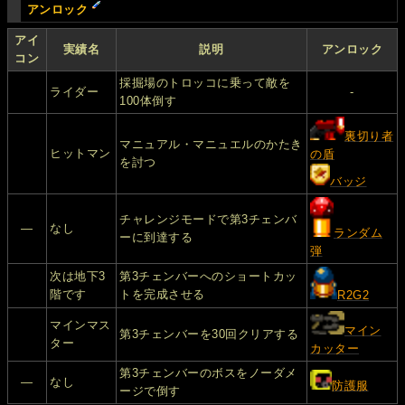
アンロック
アイ
実績名
説明
アンロック
コン
採掘場のトロッコに乗って敵を
ライダー
-
100体倒す
裏切り者
マニュアル・マニュエルのかたき
ヒットマン
の盾
を討つ
バッジ
チャレンジモードで第3チェンバ
―
なし
ランダム
ーに到達する
弾
次は地下3
第3チェンバーへのショートカッ
階です
トを完成させる
R2G2
マインマス
マイン
第3チェンバーを30回クリアする
ター
カッター
第3チェンバーのボスをノーダメ
―
なし
防護服
ージで倒す