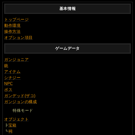
基本情報
トップページ
動作環境
操作方法
オプション項目
ゲームデータ
ガンジョニア
銃
アイテム
シナジー
NPC
ボス
ガンデッド(ザコ)
ガンジョンの構成
特殊モード
オブジェクト
┣
宝箱
┗
祠