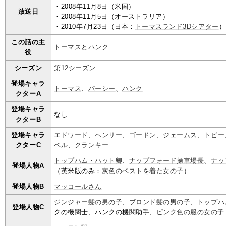
・2008年11月8日（米国）
放送日
・2008年11月5日（オーストラリア）
・2010年7月23日（日本：
トーマスランド3Dシアター
）
この話の主
トーマス
と
ハンク
役
シーズン
第12シーズン
登場キャラ
トーマス
、
パーシー
、
ハンク
クターA
登場キャラ
なし
クターB
登場キャラ
エドワード
、
ヘンリー
、
ゴードン
、
ジェームス
、
トビー
クターC
ベル
、
クランキー
トップハム・ハット卿
、
ナップフォード操車場長
、
ナッ
登場人物A
（英米版のみ：
灰色のベストを着た女の子
）
登場人物B
マッコールさん
ジンジャー髪の男の子
、
ブロンド髪の男の子
、
トップハ
登場人物C
クの機関士、ハンクの機関助手、
ピンク色の服の女の子