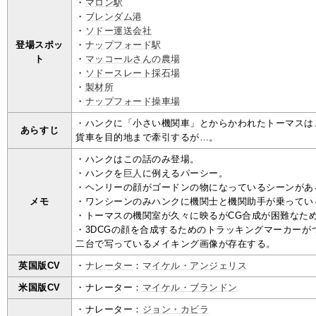
・
マロン駅
・
ブレンダム港
・
ソドー運送会社
登場スポッ
・
ナップフォード駅
ト
・
マッコールさんの農場
・
ソドースレート採石場
・
製材所
・
ナップフォード操車場
・ハンクに「小さい機関車」とからかわれたトーマスは
あらすじ
貨車を目的地まで牽引するが…。
・ハンクはこの話のみ登場。
・ハンクを
巨人
に例えるパーシー。
・ヘンリーの顔がゴードンの物になっているシーンがあ
メモ
・ワンシーンのみハンクに機関士と機関助手が乗ってい
・トーマスの機関室が久々に映るがCG合成が困難なた
・3DCGの顔を合成するためのトラッキングマーカーが
二台で写っているメイキング画像が存在する。
英国版CV
・
ナレーター
：
マイケル・アンジェリス
米国版CV
・ナレーター：
マイケル・ブランドン
・ナレーター：
ジョン・カビラ