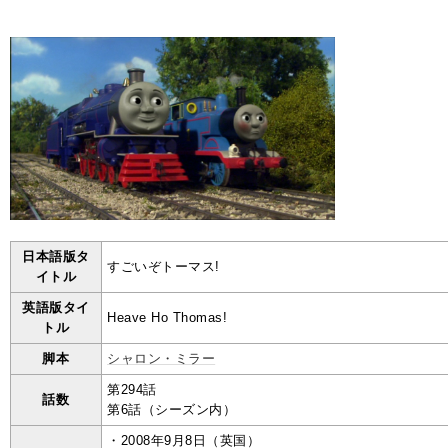
日本語版タ
すごいぞトーマス!
イトル
英語版タイ
Heave Ho Thomas!
トル
脚本
シャロン・ミラー
第294話
話数
第6話（シーズン内）
・2008年9月8日（英国）