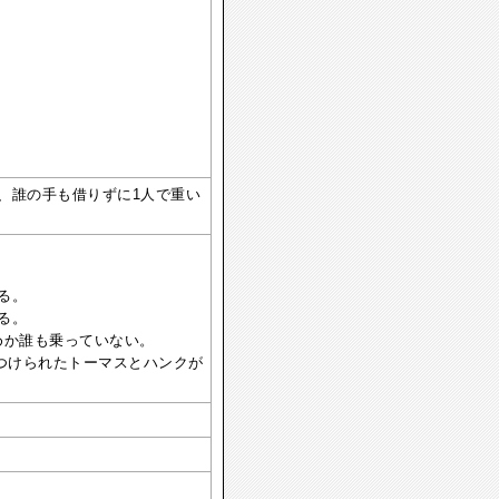
、誰の手も借りずに1人で重い
る。
る。
めか誰も乗っていない。
つけられたトーマスとハンクが