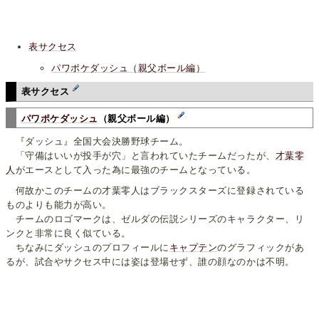
表サクセス
パワポケダッシュ（親父ボール編）
表サクセス
パワポケダッシュ
（親父ボール編）
『ダッシュ』全国大会決勝野球チーム。
「守備はいいが投手が穴」と言われていたチームだったが、
才葉零
人
がエースとして入った為に最強のチームとなっている。
何故かこのチームの才葉零人はブラックスターズに登録されている
ものよりも能力が高い。
チームのロゴマークは、ゼルダの伝説シリーズのキャラクター、リ
ンクと非常に良く似ている。
ちなみにダッシュのプロフィールに
キャプテン
のグラフィックがあ
るが、試合やサクセス中には姿は登場せず、誰の顔なのかは不明。