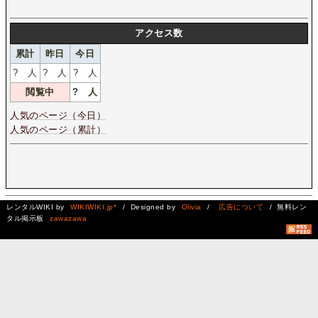
アクセス数
累計
昨日
今日
?
人
?
人
?
人
閲覧中
?
人
人気のページ（今日）
人気のページ（累計）
レンタルWIKI by
WIKIWIKI.jp*
/ Designed by
Olivia
/
広告について
/ 無料レン
タル掲示板
zawazawa