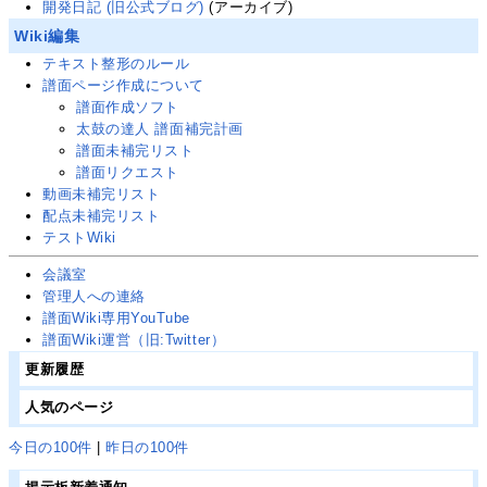
開発日記 (旧公式ブログ)
(アーカイブ)
Wiki編集
テキスト整形のルール
譜面ページ作成について
譜面作成ソフト
太鼓の達人 譜面補完計画
譜面未補完リスト
譜面リクエスト
動画未補完リスト
配点未補完リスト
テストWiki
会議室
管理人への連絡
譜面Wiki専用YouTube
譜面Wiki運営
（旧:Twitter）
更新履歴
人気のページ
今日の100件
|
昨日の100件