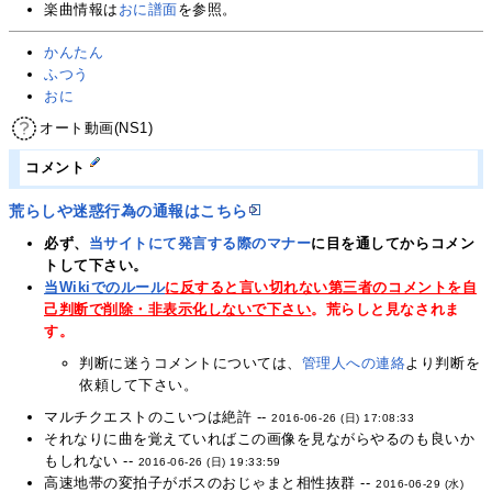
楽曲情報は
おに譜面
を参照。
かんたん
ふつう
おに
オート動画(NS1)
コメント
荒らしや迷惑行為の通報はこちら
必ず、
当サイトにて発言する際のマナー
に目を通してからコメン
トして下さい。
当Wikiでのルール
に反すると言い切れない第三者のコメントを自
己判断で削除・非表示化しないで下さい
。荒らしと見なされま
す。
判断に迷うコメントについては、
管理人への連絡
より判断を
依頼して下さい。
マルチクエストのこいつは絶許 --
2016-06-26 (日) 17:08:33
それなりに曲を覚えていればこの画像を見ながらやるのも良いか
もしれない --
2016-06-26 (日) 19:33:59
高速地帯の変拍子がボスのおじゃまと相性抜群 --
2016-06-29 (水)