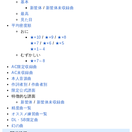
基本
新筐体
/
新筐体未収録曲
最高
見た目
平均密度順
おに
★×10
/
★×9
/
★×8
★×7
/
★×6
/
★×5
★×1～4
むずかしい
★×7～8
AC限定収録曲
AC未収録曲
本人音源曲
作詞者別
/
作曲者別
限定公式譜面
特徴的な譜面
新筐体
/
新筐体未収録曲
精度曲一覧
オススメ練習曲一覧
DL・SB限定曲
幻の曲