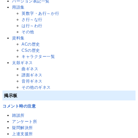
バージョン表記一覧
用語集
英数字・あ行～か行
さ行～な行
は行～わ行
その他
資料集
ACの歴史
CSの歴史
キャラクター一覧
太鼓ギネス
曲ギネス
譜面ギネス
音符ギネス
その他のギネス
掲示板
コメント時の注意
雑談所
アンケート所
疑問解決所
上達支援所