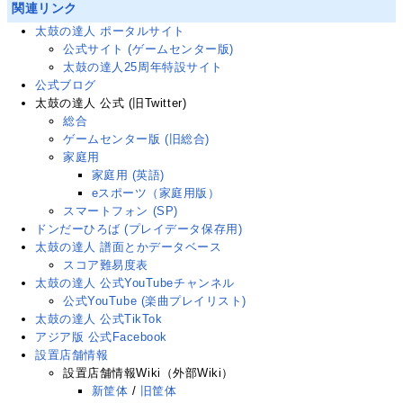
関連リンク
太鼓の達人 ポータルサイト
公式サイト (ゲームセンター版)
太鼓の達人25周年特設サイト
公式ブログ
太鼓の達人 公式
(旧Twitter
)
総合
ゲームセンター版 (旧総合)
家庭用
家庭用 (英語)
eスポーツ（家庭用版）
スマートフォン (SP)
ドンだーひろば (プレイデータ保存用)
太鼓の達人 譜面とかデータベース
スコア難易度表
太鼓の達人 公式YouTubeチャンネル
公式YouTube (楽曲プレイリスト)
太鼓の達人 公式TikTok
アジア版 公式Facebook
設置店舗情報
設置店舗情報Wiki（外部Wiki）
新筐体
/
旧筐体