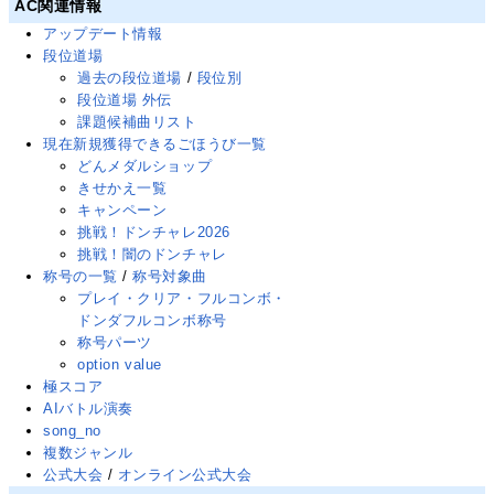
AC関連情報
アップデート情報
段位道場
過去の段位道場
/
段位別
段位道場 外伝
課題候補曲リスト
現在新規獲得できるごほうび一覧
どんメダルショップ
きせかえ一覧
キャンペーン
挑戦！ドンチャレ2026
挑戦！闇のドンチャレ
称号の一覧
/
称号対象曲
プレイ・クリア・フルコンボ・
ドンダフルコンボ称号
称号パーツ
option value
極スコア
AIバトル演奏
song_no
複数ジャンル
公式大会
/
オンライン公式大会