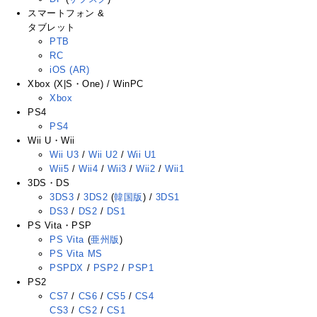
スマートフォン &
タブレット
PTB
RC
iOS (AR)
Xbox (X|S・One) / WinPC
Xbox
PS4
PS4
Wii U・Wii
Wii U3
/
Wii U2
/
Wii U1
Wii5
/
Wii4
/
Wii3
/
Wii2
/
Wii1
3DS・DS
3DS3
/
3DS2
(
韓国版
) /
3DS1
DS3
/
DS2
/
DS1
PS Vita・PSP
PS Vita
(
亜州版
)
PS Vita MS
PSPDX
/
PSP2
/
PSP1
PS2
CS7
/
CS6
/
CS5
/
CS4
CS3
/
CS2
/
CS1