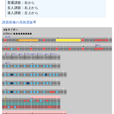
普通譜面：右から

玄人譜面：右上から

達人譜面：左上から
譜面画像の高画質版