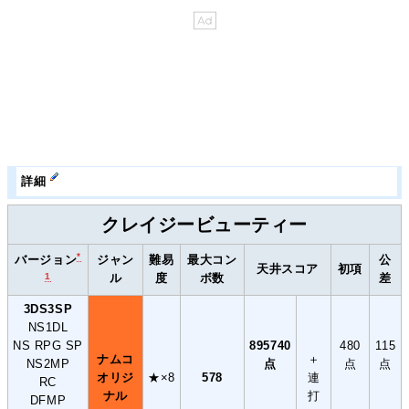
詳細
クレイジービューティー
*
ジャン
難易
最大コン
公
バージョン
天井スコア
初項
ル
度
ボ数
差
1
3DS3SP
NS1DL
NS RPG SP
895740
480
115
ナムコ
＋
NS2MP
点
点
点
オリジ
★×8
578
連
RC
ナル
打
DFMP