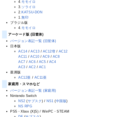
4.
モモイロ
3.
ソライロ
2.
KATSU-DON
1.
無印
ブラジル版
4.
モモイロ
アーケード版 (旧筐体)
バージョン表記一覧 (旧筐体)
日本版
AC14
/
AC13
/
AC12増
/
AC12
AC11
/
AC10
/
AC9
/
AC8
AC7
/
AC6
/
AC5
/
AC4
AC3
/
AC2
/
AC1
亜洲版
AC12亜
/
AC11亜
家庭用・スマホなど
バージョン表記一覧 (家庭用)
Nintendo Switch
NS2
(
サブスク
) /
NS1
(
中国版
)
NS RPG
PS5・Xbox (X|S) / WinPC・STEAM
DF
(
サブスク
)