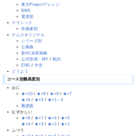
東方Projectアレンジ
BMS
電音部
クラシック
作曲家別
ナムコオリジナル
シリーズ別
公募曲
新AC未収録曲
公式音源・MV
/
歌詞
ENG
/
中文
どうよう
コース別難易度別
おに
★×10
/
★×9
/
★×8
/
★×7
★×6
/
★×5
/
★×1～4
裏譜面
むずかしい
★×8
/
★×7
/
★×6
/
★×5
★×4
/
★×3
/
★×2
/
★×1
ふつう