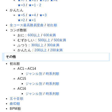
★×7
/
★×6
/
★×5
/
★×4
★×3
/
★×1・2
かんたん
★×5
/
★×4
/
★×3
★×2
/
★×1
全コース最高難易度曲
/
初出順
コンボ数順
おに :
600以上
/
600未満
むずかしい :
500以上
/
500未満
ふつう :
300以上
/
300未満
かんたん :
200以上
/
200未満
その他
初出順
AC1～AC14
ジャンル別
/
時系列順
AC15
ジャンル別
/
時系列順
AC16
ジャンル別
/
時系列順
五十音順
曲ID順
BPM順