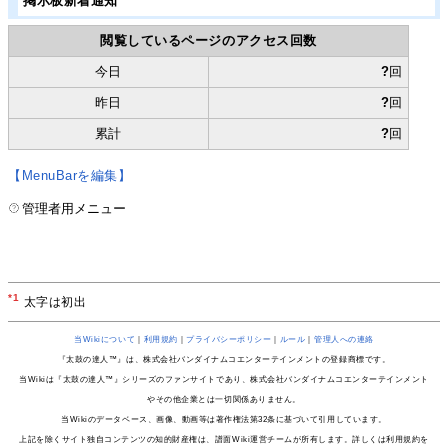
掲示板新着通知
閲覧しているページのアクセス回数
今日
?
回
昨日
?
回
累計
?
回
【MenuBarを編集】
管理者用メニュー
*1
太字は初出
当Wikiについて
｜
利用規約
｜
プライバシーポリシー
｜
ルール
｜
管理人への連絡
『太鼓の達人™』は、株式会社バンダイナムコエンターテインメントの登録商標です。
当Wikiは『太鼓の達人™』シリーズのファンサイトであり、株式会社バンダイナムコエンターテインメント
やその他企業とは一切関係ありません。
当Wikiのデータベース、画像、動画等は著作権法第32条に基づいて引用しています。
上記を除くサイト独自コンテンツの知的財産権は、譜面Wiki運営チームが所有します。詳しくは利用規約を