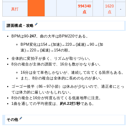
994340
1620
真打
-
点
点
譜面構成・攻略
BPMは90-
247
。曲の大半はBPM220である。
BPM変化は154→(加速)→220→(減速)→90→(加
速)→220→(減速)→154の順。
全体的に変拍子が多く、リズムが取りづらい。
8分の複合が主体の譜面で、16分も数がかなり多い。
16分は全て単色しかないが、連続して出てくる箇所もある。
また、8分の複合は全体的に長めのものが多い。
ゴーゴー後半（86～97小節）は休みが少ないので、適正者にとっ
ては体力的に厳しいかもしれない。
8分の複合と16分が何度も出てくる低速地帯に注意。
1曲を通しての平均密度は、
約4.22打/秒
である。
その他