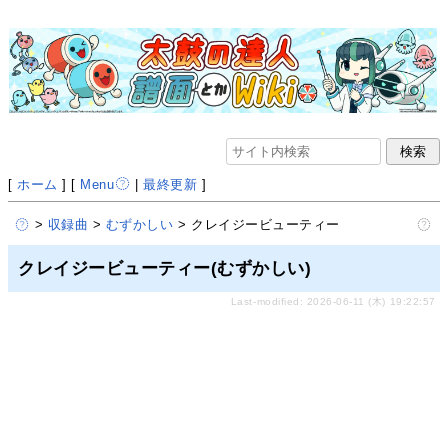
[
ホーム
] [
Menu
|
最終更新
]
>
収録曲
>
むずかしい
> クレイジービューティー
クレイジービューティー(むずかしい)
Last-modified: 2026-06-11 (木) 19:22:57