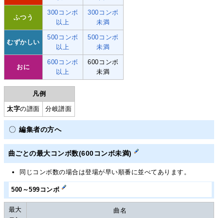
300コンボ
300コンボ
ふつう
以上
未満
500コンボ
500コンボ
むずかしい
以上
未満
600コンボ
600コンボ
おに
以上
未満
凡例
太字
の譜面
分岐譜面
編集者の方へ
曲ごとの最大コンボ数(600コンボ未満)
同じコンボ数の場合は登場が早い順番に並べてあります。
500～599コンボ
最大
曲名