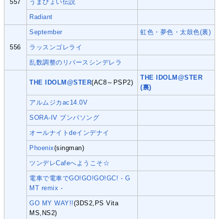
557
うまぴょい伝説
Radiant
September
虹色・夢色・太鼓色(裏)
556
ラッスンゴレライ
乱数調整のリバースシンデレラ
THE IDOLM@STER
THE IDOLM@STER
(AC8～PSP2)
(裏)
アルムジカac14.0V
SORA-IV ブンパソング
オールナイトdeインデナイ
Phoenix
(singman)
ツンデレCafeへようこそ☆
電車で電車でGO!GO!GO!GC! - G
MT remix -
GO MY WAY!!
(3DS2,PS Vita
MS,NS2)