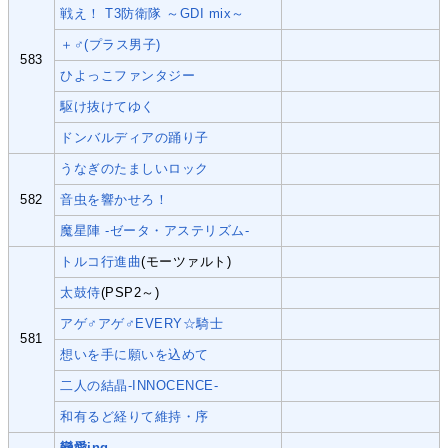
戦え！ T3防衛隊 ～GDI mix～
＋♂(プラス男子)
583
ひよっこファンタジー
駆け抜けてゆく
ドンバルディアの踊り子
うなぎのたましいロック
582
音虫を響かせろ！
魔星陣 -ゼータ・アステリズム-
トルコ行進曲
(モーツァルト)
太鼓侍
(PSP2～)
アゲ♂アゲ♂EVERY☆騎士
581
想いを手に願いを込めて
二人の結晶-INNOCENCE-
和有るど経りて維持・序
戀愛ing