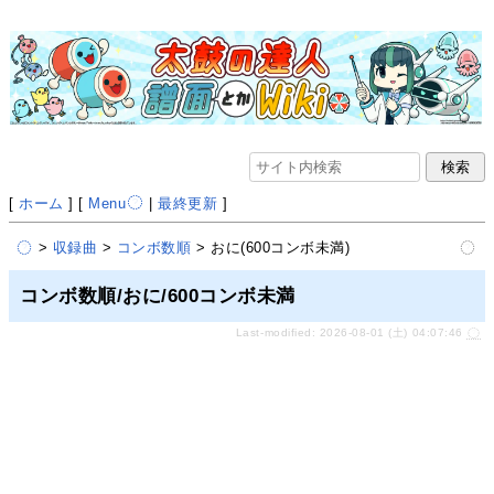
[
ホーム
] [
Menu
|
最終更新
]
>
収録曲
>
コンボ数順
> おに(600コンボ未満)
コンボ数順/おに/600コンボ未満
Last-modified: 2026-08-01 (土) 04:07:46