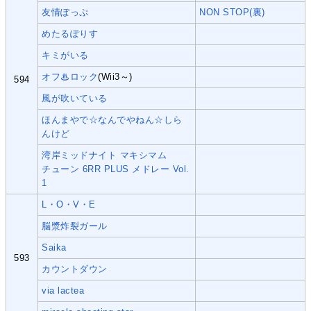
友情ぽっぷ
NON STOP(裏)
めたるぽりす
キミがいる
オフ♨ロック
(Wii3～)
594
風が吹いている
ほんまやで☆なんでやねん☆しら
んけど
湾岸ミッドナイト マキシマム
チューン 6RR PLUS メドレー Vol.
1
L・O・V・E
脳漿炸裂ガール
Saika
593
カウントダウン
via lactea