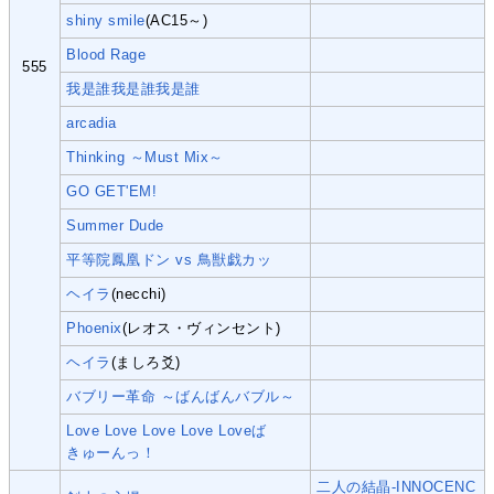
shiny smile
(AC15～)
Blood Rage
555
我是誰我是誰我是誰
arcadia
Thinking ～Must Mix～
GO GET'EM!
Summer Dude
平等院鳳凰ドン vs 鳥獣戯カッ
ヘイラ
(necchi)
Phoenix
(レオス・ヴィンセント)
ヘイラ
(ましろ爻)
バブリー革命 ～ばんばんバブル～
Love Love Love Love Loveば
きゅーんっ！
二人の結晶-INNOCENC