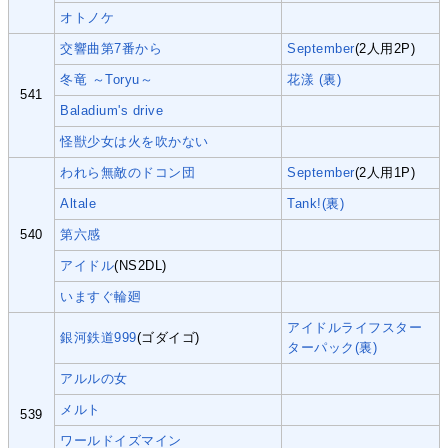
オトノケ
交響曲第7番から
September
(2人用2P)
冬竜 ～Toryu～
花漾 (裏)
541
Baladium's drive
怪獣少女は火を吹かない
われら無敵のドコン団
September
(2人用1P)
Altale
Tank!(裏)
540
第六感
アイドル
(NS2DL)
いますぐ輪廻
アイドルライフスター
銀河鉄道999
(ゴダイゴ)
ターパック(裏)
アルルの女
メルト
539
ワールドイズマイン