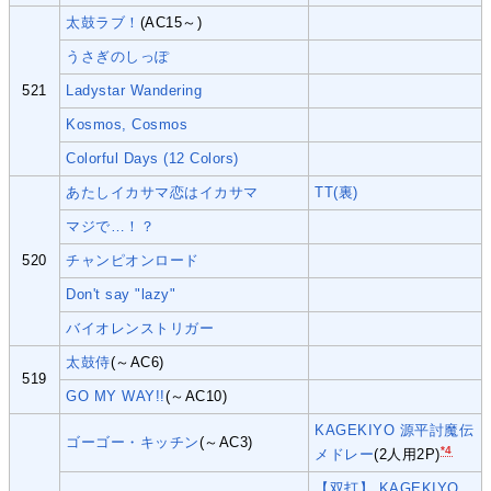
太鼓ラブ！
(AC15～)
うさぎのしっぽ
521
Ladystar Wandering
Kosmos, Cosmos
Colorful Days (12 Colors)
あたしイカサマ恋はイカサマ
TT(裏)
マジで…！？
520
チャンピオンロード
Don't say "lazy"
バイオレンストリガー
太鼓侍
(～AC6)
519
GO MY WAY!!
(～AC10)
KAGEKIYO 源平討魔伝
ゴーゴー・キッチン
(～AC3)
*4
メドレー
(2人用2P)
【双打】 KAGEKIYO