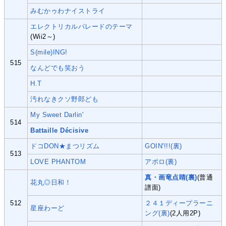
みむかゥわナイストライ
エレクトリカルパレードのテーマ
(Wii2～)
S(mile)ING!
515
なんどでも笑おう
H.T
汚れなきクソ野郎ども
My Sweet Darlin'
514
Battaille Décisive
ドコDON★まつリズム
GOIN'!!!(裏)
513
LOVE PHANTOM
アポロ(裏)
真・画竜点睛(裏)
(普通
花丸◎日和！
譜面)
512
２４１ディープラーニ
星座わーど
ング(裏)
(2人用2P)