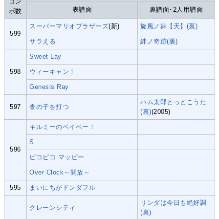
コン
表譜面
裏譜面･2人用譜面
ボ数
スーパーマリオブラザーズ
(新)
旋風ノ舞【天】(裏)
599
サラえる
絆ノ奇跡(裏)
Sweet Lay
598
ウィーキャン！
Genesis Ray
ハム太郎とっとこうた
597
沓の子を打つ
(裏)
(2005)
キルミーのベイベー！
S
596
ピコピコ マッピー
Over Clock～開放～
595
まいにちがドンダフル
リンダは今日も絶好調
クレーンシティ
(裏)