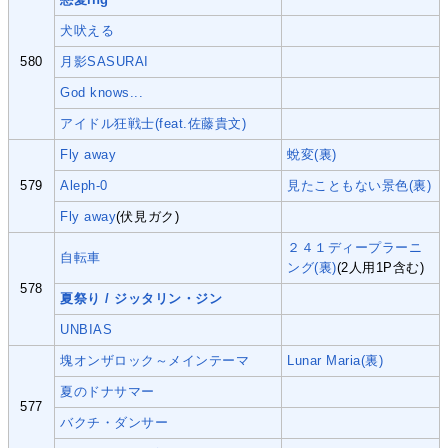
犬吠える
580
月影SASURAI
God knows...
アイドル狂戦士(feat.佐藤貴文)
Fly away
蛻変(裏)
579
Aleph-0
見たこともない景色(裏)
Fly away
(伏見ガク)
２４１ディープラーニ
自転車
ング(裏)
(2人用1P含む)
578
夏祭り / ジッタリン・ジン
UNBIAS
塊オンザロック～メインテーマ
Lunar Maria(裏)
夏のドナサマー
577
バクチ・ダンサー