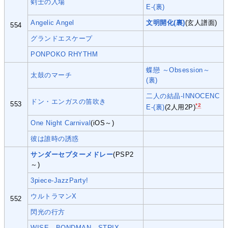
剣士の入場
E-(裏)
Angelic Angel
文明開化(裏)
(玄人譜面)
554
グランドエスケープ
PONPOKO RHYTHM
蝶戀 ～Obsession～
太鼓のマーチ
(裏)
二人の結晶-INNOCENC
ドン・エンガスの笛吹き
553
*2
E-(裏)
(2人用2P)
One Night Carnival
(iOS～)
彼は誰時の誘惑
サンダーセプターメドレー
(PSP2
～)
3piece-JazzParty!
ウルトラマンX
552
閃光の行方
WISE - BONDMAN - STRIX