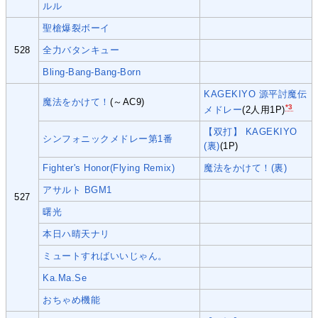
ルル
聖槍爆裂ボーイ
528
全力バタンキュー
Bling-Bang-Bang-Born
KAGEKIYO 源平討魔伝
魔法をかけて！
(～AC9)
*3
メドレー
(2人用1P)
【双打】 KAGEKIYO
シンフォニックメドレー第1番
(裏)
(1P)
Fighter's Honor(Flying Remix)
魔法をかけて！(裏)
アサルト BGM1
527
曙光
本日ハ晴天ナリ
ミュートすればいいじゃん。
Ka.Ma.Se
おちゃめ機能