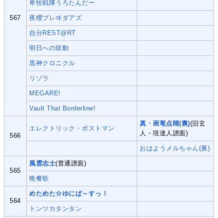
卑怯戦隊うろたんだー
567
夜櫻ブレヰダアズ
自分REST@RT
明日への鼓動
黒神クロニクル
リゾラ
MEGARE!
Vault That Borderline!
真・画竜点睛(裏)
(旧玄
エレクトリック・ポストマン
人・現達人譜面)
566
おはようメルちゃん(裏)
風雲志士
(普通譜面)
565
晩餐歌
めためた☆ゆにば～すっ！
564
トンツカタンタン