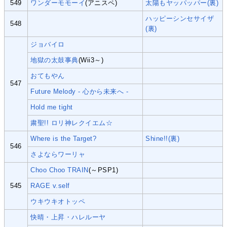
549
ワンダーモモーイ
(アニスペ)
太陽もヤッパッパー(裏)
ハッピーシンセサイザ
548
(裏)
ジョバイロ
地獄の太鼓事典
(Wii3～)
おてもやん
547
Future Melody - 心から未来へ -
Hold me tight
粛聖!! ロリ神レクイエム☆
Where is the Target?
Shine!!(裏)
546
さよならワーリャ
Choo Choo TRAIN
(～PSP1)
545
RAGE v.self
ウキウキオトッペ
快晴・上昇・ハレルーヤ