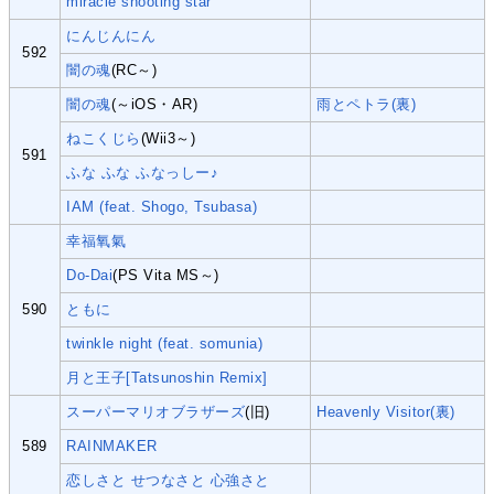
miracle shooting star
にんじんにん
592
闇の魂
(RC～)
闇の魂
(～iOS・AR)
雨とペトラ(裏)
ねこくじら
(Wii3～)
591
ふな ふな ふなっしー♪
IAM (feat. Shogo, Tsubasa)
幸福氧氣
Do-Dai
(PS Vita MS～)
590
ともに
twinkle night (feat. somunia)
月と王子[Tatsunoshin Remix]
スーパーマリオブラザーズ
(旧)
Heavenly Visitor(裏)
589
RAINMAKER
恋しさと せつなさと 心強さと