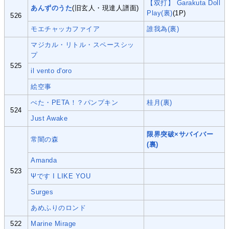
【双打】 Garakuta Doll
あんずのうた
(旧玄人・現達人譜面)
Play(裏)
(1P)
526
モエチャッカファイア
誰我為(裏)
マジカル・リトル・スペースシッ
プ
525
il vento d'oro
絵空事
ぺた・PETA！？パンプキン
桂月(裏)
524
Just Awake
限界突破×サバイバー
常闇の森
(裏)
Amanda
523
Ψです I LIKE YOU
Surges
あめふりのロンド
522
Marine Mirage