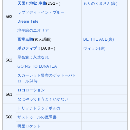
天国と地獄 序曲
(DS1～)
もりのくまさん(裏)
ラプソディ・イン・ブルー
563
Dream Tide
地平線のエオリア
画竜点睛
(玄人譜面)
BE THE ACE(裏)
ポジティブ！
(AC8～)
ヴィラン(裏)
星条旗よ永遠なれ
562
GOING TO LUNATEA
スカーレット警察のゲットーパト
ロール24時
ロコローション
561
なにやってもうまくいかない
トリッチトラッチポルカ
560
ザストゥールの魔導書
明星ロケット