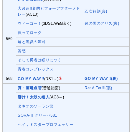
大改造!!劇的ビフォーアフターメド
乙女解剖(裏)
レー
(AC13)
ウィーゴー！
(3DS1,Wii5除く)
鏡の国のアリス(裏)
買ってロック
569
竜と黒炎の姫君
誘惑
そして勇者は眠りにつく
青春コンプレックス
*1
568
GO MY WAY!!(裏)
GO MY WAY!!
(DS1～)
真・画竜点睛
(普通譜面)
Rat A Tat!!!(裏)
響け！太鼓の達人
(AC8～)
タキオのソーラン節
SORA-II グリーゼ581
ヘイ，ミスタープロフェッサー