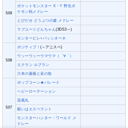
ポケットモンスター X・Y 野生ポ
ケモン戦メドレー
509
とびだせ どうぶつの森 メドレー
ラブユー☆どんちゃん
(3DS3～)
カンタービレ×パッシオーネ
ポジティブ！
(～アニスペ)
ウッーウッーウマウマ（゜∀゜）
508
エクラン ルブラン
六本の薔薇と采の歌
ポップコーン★パレード
ヘビーローテーション
迅風丸
507
願いはエスペラント
モンスターハンター：ワールド メ
ドレー