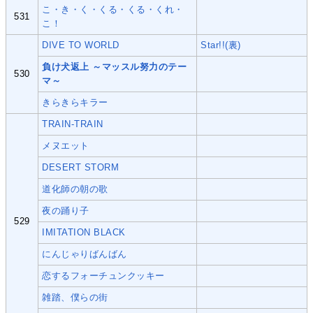
こ・き・く・くる・くる・くれ・
531
こ！
DIVE TO WORLD
Star!!(裏)
負け犬返上 ～マッスル努力のテー
530
マ～
きらきらキラー
TRAIN-TRAIN
メヌエット
DESERT STORM
道化師の朝の歌
夜の踊り子
529
IMITATION BLACK
にんじゃりばんばん
恋するフォーチュンクッキー
雑踏、僕らの街