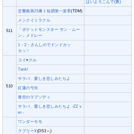
はいよろこんで(裏)
交響曲第25番ト短調第一楽章
(TDM)
メンクイミラクル
「ポケットモンスター サン・ムー
511
ン」メドレー
1・2・さんしのでドンドカッ
カッ！
コイ♥クル
Tank!
サラバ、愛しき悲しみたちよ
510
紅蓮の弓矢
青空のラプソディ
サラバ、愛しき悲しみたちよ -ZZ v
er.-
ワンダーモモ
ラブリーX
(DS3～)