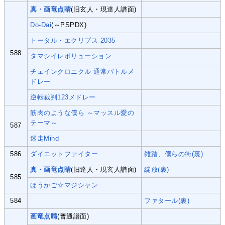
真・画竜点睛
(旧玄人・現達人譜面)
Do-Dai
(～PSPDX)
トータル・エクリプス 2035
588
タマシイレボリューション
チェインクロニクル 通常バトルメ
ドレー
逆転裁判123メドレー
筋肉のような僕ら ～マッスル愛の
テーマ～
587
迷走Mind
586
ダイエットファイター
雑踏、僕らの街(裏)
真・画竜点睛
(旧達人・現玄人譜面)
綻放(裏)
585
ほうかご☆マジシャン
584
ファタール(裏)
画竜点睛
(普通譜面)