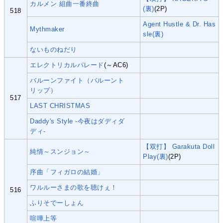
カルメン 組曲一番終曲
(裏)
(2P)
518
Agent Hustle & Dr. Has
Mythmaker
sle(裏)
ないものねだり
エレクトリカルパレード
(～AC6)
バルーンファイト（バルーント
リップ）
517
LAST CHRISTMAS
Daddy's Style -今夜はダディダ
ディ-
【双打】 Garakuta Doll
純情～スンジョン～
Play(裏)
(2P)
序曲「フィガロの結婚」
ワルルーさまの歌を聴けぇ！
516
ふりそでーしょん
喧嘩上等