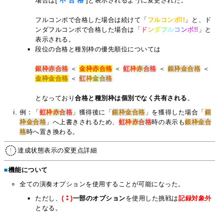
場合は[
不 合 格
]と表示されるように変更された。
フルコンボで合格した場合は続けて「
フルコンボ!!
」と、ド
ンダフルコンボで合格した場合は「
ド
ン
ダ
フ
ル
コ
ン
ボ
!!
」と
表示される。
段位の合格と種別枠の優先順位については
銀枠赤合格
＜
金枠赤合格
＜
虹
枠
赤
合
格
＜
銀枠金合格
＜
金枠金合格
＜
虹
枠
金
合
格
となっており
合格と種別枠は個別でなく共有される
。
例：「
虹
枠
赤
合
格
」獲得後に「
銀枠金合格
」を獲得した場合「
銀
枠金合格
」へ上書きされるため、
虹
枠
赤
合
格
時の表示も
銀枠金合
格
時へ置き換わる。
達成状態表示の変更点詳細
■
機能について
全ての演奏オプションを使用することが可能になった。
ただし、
(⁑)
一部のオプション
を使用した挑戦は
記録対象外
となる。