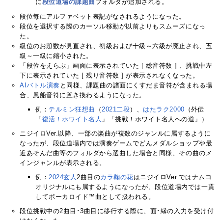
に
段位道場の課題曲
フォルダが追加される。
段位毎にアルファベット表記がなされるようになった。
段位を選択する際のカーソル移動が以前よりもスムーズになっ
た。
級位のお題数が見直され、初級および十級～六級が廃止され、五
級～一級に縮小された。
「段位をえらぶ」画面に表示されていた [ 総音符数 ] 、挑戦中左
下に表示されていた [ 残り音符数 ] が表示されなくなった。
AIバトル演奏
と同様、課題曲の譜面にくすだま音符が含まれる場
合、風船音符に置き換わるようになった。
例：
テルミン狂想曲
（
2021二段
）、
はたラク2000
（外伝
「
復活！ホワイト名人
」「挑戦！ホワイト名人への道」）
ニジイロVer.以降、一部の楽曲が複数のジャンルに属するように
なったが、段位道場内では演奏ゲームでどんメダルショップや最
近あそんだ曲等のフォルダから選曲した場合と同様、その曲のメ
インジャンルが表示される。
例：
2024玄人
2曲目の
カラ鞠の花
はニジイロVer.ではナムコ
オリジナルにも属するようになったが、段位道場内では一貫
してボーカロイド™曲として扱われる。
段位挑戦中の2曲目･3曲目に移行する際に、面･縁の入力を受け付