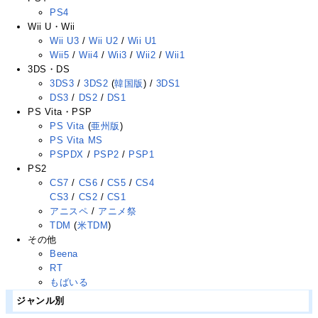
PS4
Wii U・Wii
Wii U3
/
Wii U2
/
Wii U1
Wii5
/
Wii4
/
Wii3
/
Wii2
/
Wii1
3DS・DS
3DS3
/
3DS2
(
韓国版
) /
3DS1
DS3
/
DS2
/
DS1
PS Vita・PSP
PS Vita
(
亜州版
)
PS Vita MS
PSPDX
/
PSP2
/
PSP1
PS2
CS7
/
CS6
/
CS5
/
CS4
CS3
/
CS2
/
CS1
アニスペ
/
アニメ祭
TDM
(
米TDM
)
その他
Beena
RT
もばいる
ジャンル別