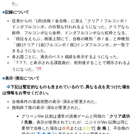
た。
■
記録について
従来からの「(赤)合格 / 金合格」に加え「クリア / フルコンボ /
ドンダフルコンボ」の分類も行われるようになった。クリアなら
銀枠、フルコンボなら金枠、ドンダフルコンボなら虹枠となる。
「段位をえらぶ」画面上部にて、合格の種別「赤 / 金」と枠種別
「(銀)クリア / (金)フルコンボ / (虹)ドンダフルコンボ」が一覧で
きるようになった。
各お題ごとに、過去のベスト成績を表示するようになった。
「? ? ?」と表示される課題曲が、初到達することで開示されるよ
*10
うになった。
■
表示･演出について
❖
下記は暫定的なものも含まれているので､異なる点を見つけた場合
は情報をお寄せください｡
合格条件の達成状態の表示･演出が変更された。
挑戦終了後の表示･演出が変更された。
グリーンVer.以前は通常の演奏ゲームと同様の「
クリア成功
/ 失敗
」表示が使用されていたが、ニジイロVer.以降は同じ
要領で合格した場合は
赤色
または
金色
で[
合 格
]、不合格の