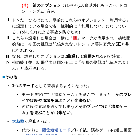
(⁑)
一部のオプション：
はやさ(1.0倍以外)･あべこべ･ドロ
ン･ランダム･音色
ドンだーひろばにて、事前にこれらのオプションを「利用する」
に設定している場合でも、強制的に「利用しない」になってい
る。(外し忘れによる事故を防ぐため)
これらを設定した場合は、横に「
！
」マークが表示され、挑戦開
始前に「今回の挑戦は記録されないドン!」と警告表示がSEと共
に行われる。
なお、設定したオプションは
3曲通して適用される
ので注意。
挑戦終了後、結果発表画面の右上に「今回の挑戦は記録されませ
ん」と表示される。
■
その他
1つのモード
として登場するようになった。
モード選択にて「演奏ゲーム」を選んでしまうと、
そのプレ
イでは段位道場を遊ぶことが出来ない
。
逆に段位道場を選んでしまうと
そのプレイでは「演奏ゲー
ム」を遊ぶことが出来ない
。
太鼓塾
が
廃止
された。
代わりに、
段位道場モード
プレイ後
、演奏ゲーム内選曲画面