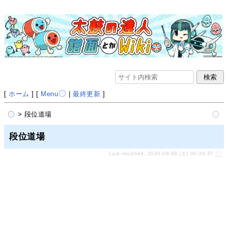
[
ホーム
] [
Menu
|
最終更新
]
> 段位道場
段位道場
Last-modified: 2026-08-08 (土) 00:38:37