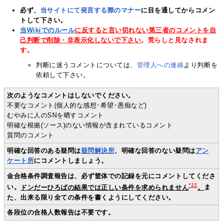
必ず、
当サイトにて発言する際のマナー
に目を通してからコメン
トして下さい。
当Wikiでのルール
に反すると言い切れない第三者のコメントを自
己判断で削除・非表示化しないで下さい
。荒らしと見なされま
す。
判断に迷うコメントについては、
管理人への連絡
より判断を
依頼して下さい。
次のようなコメントはしないでください。
不要なコメント(個人的な感想･希望･愚痴など)
むやみに人のSNを晒すコメント
明確な根拠(ソース)のない情報が含まれているコメント
質問のコメント
明確な回答のある疑問は
疑問解決所
、明確な回答のない疑問は
アン
ケート所
にコメントしましょう。
金合格条件調査報告は、必ず筐体での記録を元にコメントしてくださ
*22
い。
ドンだーひろばの結果では正しい条件を求められません
。
ま
た、出来る限り全ての条件を書くようにしてください。
各段位の合格人数報告は不要です。