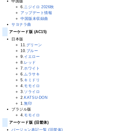
中国版
6.
ニジイロ 2026秋
アップデート情報
中国版未収録曲
サヨナラ曲
アーケード版 (AC15)
日本版
11.
グリーン
10.
ブルー
9.
イエロー
8.
レッド
7.
ホワイト
6.
ムラサキ
5.
キミドリ
4.
モモイロ
3.
ソライロ
2.
KATSU-DON
1.
無印
ブラジル版
4.
モモイロ
アーケード版 (旧筐体)
バージョン表記一覧 (旧筐体)