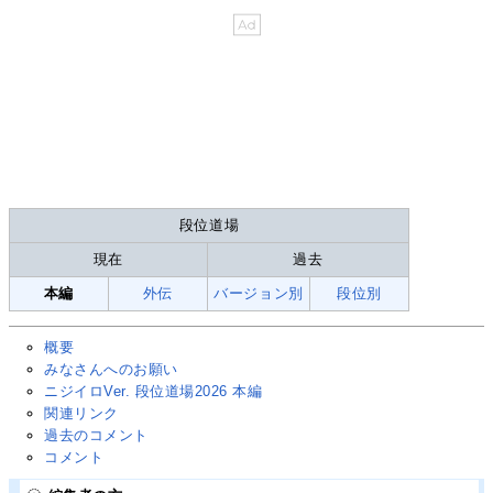
段位道場
現在
過去
本編
外伝
バージョン別
段位別
概要
みなさんへのお願い
ニジイロVer. 段位道場2026 本編
関連リンク
過去のコメント
コメント