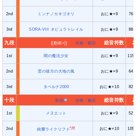
2nd
ミンナノカキゴオリ
おに★×9
76
3rd
SORA-VIII ネビュラトレイル
おに★×9
88
九段
総音符数
2
[[動画>]]
攻略・解説
1st
闇の魔法少女
おに★×9
11
2nd
雲の彼方の大地の風
おに★×9
64
3rd
タベルナ2000
おに★×10
82
十段
総音符数
2
動画
攻略・解説
1st
メヌエット
おに★×9
52
*20
2nd
おに★×10
10
鈍響ライクリフド