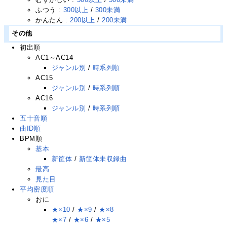
ふつう :
300以上
/
300未満
かんたん :
200以上
/
200未満
その他
初出順
AC1～AC14
ジャンル別
/
時系列順
AC15
ジャンル別
/
時系列順
AC16
ジャンル別
/
時系列順
五十音順
曲ID順
BPM順
基本
新筐体
/
新筐体未収録曲
最高
見た目
平均密度順
おに
★×10
/
★×9
/
★×8
★×7
/
★×6
/
★×5