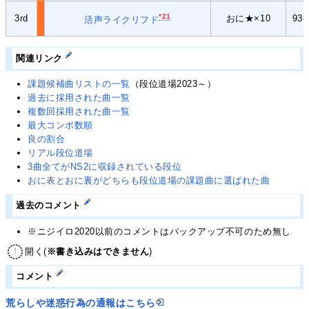
*21
3rd
おに★×10
93
活声ライクリフド
関連リンク
課題候補曲リストの一覧
（段位道場2023～）
過去に採用された曲一覧
複数回採用された曲一覧
最大コンボ数順
良の割合
リアル段位道場
3曲全てがNS2に収録されている段位
おに表とおに裏がどちらも段位道場の課題曲に選ばれた曲
過去のコメント
※ニジイロ2020以前のコメントはバックアップ不可のため無し
開く(
※書き込みはできません
)
コメント
荒らしや迷惑行為の通報はこちら