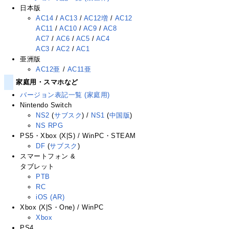
日本版
AC14
/
AC13
/
AC12増
/
AC12
AC11
/
AC10
/
AC9
/
AC8
AC7
/
AC6
/
AC5
/
AC4
AC3
/
AC2
/
AC1
亜洲版
AC12亜
/
AC11亜
家庭用・スマホなど
バージョン表記一覧 (家庭用)
Nintendo Switch
NS2
(
サブスク
) /
NS1
(
中国版
)
NS RPG
PS5・Xbox (X|S) / WinPC・STEAM
DF
(
サブスク
)
スマートフォン &
タブレット
PTB
RC
iOS (AR)
Xbox (X|S・One) / WinPC
Xbox
PS4