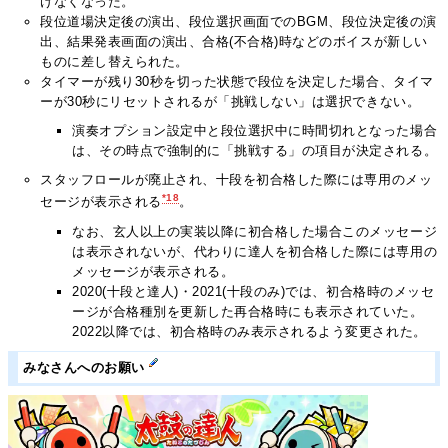
けなくなった。
段位道場決定後の演出、段位選択画面でのBGM、段位決定後の演
出、結果発表画面の演出、合格(不合格)時などのボイスが新しい
ものに差し替えられた。
タイマーが残り30秒を切った状態で段位を決定した場合、タイマ
ーが30秒にリセットされるが「挑戦しない」は選択できない。
演奏オプション設定中と段位選択中に時間切れとなった場合
は、その時点で強制的に「挑戦する」の項目が決定される。
スタッフロールが廃止され、十段を初合格した際には専用のメッ
*18
セージが表示される
。
なお、玄人以上の実装以降に初合格した場合このメッセージ
は表示されないが、代わりに達人を初合格した際には専用の
メッセージが表示される。
2020(十段と達人)・2021(十段のみ)では、初合格時のメッセ
ージが合格種別を更新した再合格時にも表示されていた。
2022以降では、初合格時のみ表示されるよう変更された。
みなさんへのお願い