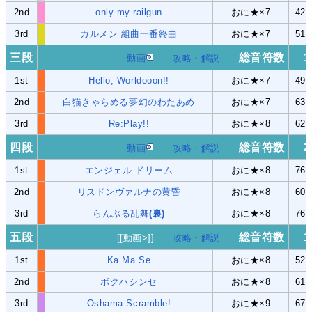
2nd
only my railgun
おに★×7
42
3rd
カルメン 組曲一番終曲
おに★×7
51
三段
総音符数
1
動画
攻略・解説
1st
Hello, Worldooon!!
おに★×7
49
2nd
白猫きゃらめる夢幻のわたあめ
おに★×7
63
3rd
Re:Play!!
おに★×8
62
四段
総音符数
2
動画
攻略・解説
1st
エンジェル ドリーム
おに★×8
76
2nd
リスドンヴァルナの黄昏
おに★×8
60
3rd
らんぶる乱舞
(裏)
おに★×8
76
五段
総音符数
1
[[動画>]]
攻略・解説
1st
Ka.Ma.Se
おに★×8
52
2nd
ボクハシンセ
おに★×8
61
3rd
Oshama Scramble!
おに★×9
67