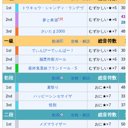
1st
トウキョウ・シャンディ・ランデヴ
むずかしい★×5
30
43
*19
2nd
むずかしい★×6
夢と希望
28
3rd
さいたま2000
むずかしい★×7
48
一級
総音符数
1
動画
攻略・解説
1st
でぃんぴーでぃんぱー！
むずかしい★×6
30
2nd
脳漿炸裂ガール
むずかしい★×6
33
3rd
最終鬼畜妹フランドール・S
むずかしい★×7
49
初段
総音符数
1
動画
攻略・解説
1st
夏祭り
おに★×6
48
2nd
ハッピーシンセサイザ
おに★×7
33
3rd
怪獣
おに★×7
37
二段
総音符数
1
動画
攻略・解説
1st
メズマライザー
おに★×7
50