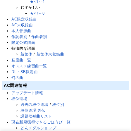
★×1～4
むずかしい
★×7～8
AC限定収録曲
AC未収録曲
本人音源曲
作詞者別
/
作曲者別
限定公式譜面
特徴的な譜面
新筐体
/
新筐体未収録曲
精度曲一覧
オススメ練習曲一覧
DL・SB限定曲
幻の曲
AC関連情報
アップデート情報
段位道場
過去の段位道場
/
段位別
段位道場 外伝
課題候補曲リスト
現在新規獲得できるごほうび一覧
どんメダルショップ