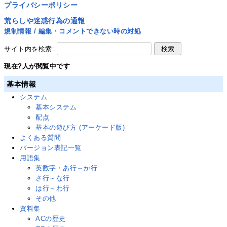
プライバシーポリシー
荒らしや迷惑行為の通報
規制情報 / 編集・コメントできない時の対処
サイト内を検索:
現在
?
人が閲覧中です
基本情報
システム
基本システム
配点
基本の遊び方 (アーケード版)
よくある質問
バージョン表記一覧
用語集
英数字・あ行～か行
さ行～な行
は行～わ行
その他
資料集
ACの歴史