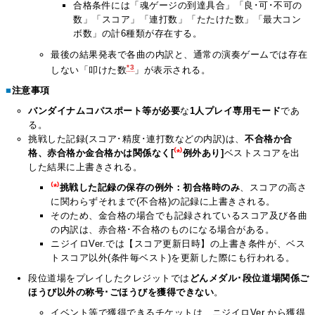
合格条件には「魂ゲージの到達具合」「良･可･不可の
数」「スコア」「連打数」「たたけた数」「最大コン
ボ数」の計6種類が存在する。
最後の結果発表で各曲の内訳と、通常の演奏ゲームでは存在
*3
しない「叩けた数
」が表示される。
■
注意事項
バンダイナムコパスポート等が必要
な
1人プレイ専用モード
であ
る。
挑戦した記録(スコア･精度･連打数などの内訳)は、
不合格か合
格、赤合格か金合格かは関係なく[
⁽*⁾
例外あり]
ベストスコアを出
した結果に上書きされる。
⁽*⁾
挑戦した記録の保存の例外：初合格時のみ
、スコアの高さ
に関わらずそれまで(不合格)の記録に上書きされる。
そのため、金合格の場合でも記録されているスコア及び各曲
の内訳は、赤合格･不合格のものになる場合がある。
ニジイロVer.では【スコア更新日時】の上書き条件が、ベス
トスコア以外(条件毎ベスト)を更新した際にも行われる。
段位道場をプレイしたクレジットでは
どんメダル･段位道場関係ご
ほうび以外の称号･ごほうびを獲得できない
。
イベント等で獲得できるチケットは、ニジイロVer.から獲得