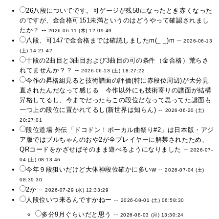
26八段についてです。可ゲージが残58になったとき赤くなった
のですが、金合格可151未満というのはどうやって確認されまし
たか？ --
2026-06-11 (木) 12:09:49
八段、可147で金合格までは確認しましたm(_ _)m --
2026-06-13
(土) 14:21:42
十段の2曲目と3曲目および3曲目の可の条件（金合格）荒らさ
れてませんか？？ --
2026-06-13 (土) 18:27:22
今作の昇格組見ると技術譜面の評価(特に赤段位周辺)が大分見
直されたんだなって感じる 今作以外にも技術寄りの譜面が結構
昇格してるし、今までだったらこの段位だなって思ってた譜面も
一つ上の段位に置かれてるし(新世界は知らん) --
2026-06-20 (土)
20:27:01
段位道場 外伝「ドコドン！ボーカル曲祭り#2」は日本版・アジ
ア版ではブルちゃんのおや2が全プレイヤーに解禁されたため、
QRコードをかざせばそのまま遊べるようになりました --
2026-07-
04 (土) 08:13:46
今年９段狙いだけど大体神段位確かに多いw --
2026-07-04 (土)
08:39:30
2か --
2026-07-29 (水) 12:33:29
人段位いつ来るんですかねー --
2026-08-01 (土) 06:58:30
多分9月ぐらいだと思う --
2026-08-03 (月) 13:30:24