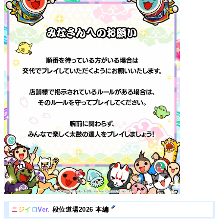
ニ
ジ
イ
ロ
Ver.
段位道場2026 本編