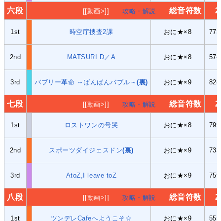
六段
総音符数
2
[[動画>]]
攻略・解説
1st
時空庁捜査2課
おに★×8
77
2nd
MATSURI D／A
おに★×8
57
3rd
バブリー革命 ～ばんばんバブル～
(裏)
おに★×9
82
七段
総音符数
2
[[動画>]]
攻略・解説
1st
ロストワンの号哭
おに★×8
79
2nd
スポーツダイジェスドン
(裏)
おに★×9
73
3rd
AtoZ,I leave toZ
おに★×9
75
八段
総音符数
2
[[動画>]]
攻略・解説
1st
ツンデレCafeへようこそ☆
おに★×9
55