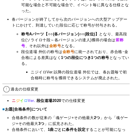
可能な場合と不可能な場合で、イベント毎に異なる仕様とな
った。
各バージョンが終了してから次のバージョンへの大型アップデー
トにかけて、到達していた段位に応じて称号が付与される。
称号Aパーツ【○○(各バージョン)○○(段位)】
となり、最高段
位(ソライロ十段～各バージョンの達人)獲得の場合は
紫
称
号
、それ以外は
金
称
号
となる。
段位道場 外伝の称号は
金
称
号
に統一されており、赤合格･金
合格による差異はなく
1つの段位につき1つの称号
となってい
る。
ニジイロVer.以降の段位道場 外伝では、各お題毎で初
合格時に称号を獲得できるシステムが廃止された。
過去の仕様変更
ニ
ジ
イ
ロ
Ver.
段位道場2020
での仕様変更
■
お題[合格条件]について
合格条件の数が従来の「魂ゲージ+その他最大
2つ
」から「魂ゲー
ジ+その他最大
3つ
」に拡充された。
合格条件において、
1曲ごとに条件を設定
することが可能になっ