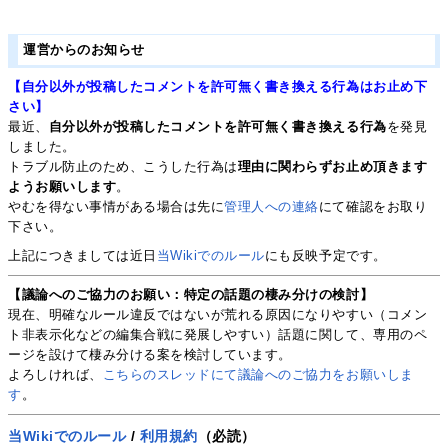
運営からのお知らせ
【自分以外が投稿したコメントを許可無く書き換える行為はお止め下
さい】
最近、
自分以外が投稿したコメントを許可無く書き換える行為
を発見
しました。
トラブル防止のため、こうした行為は
理由に関わらずお止め頂きます
ようお願いします
。
やむを得ない事情がある場合は先に
管理人への連絡
にて確認をお取り
下さい。
上記につきましては近日
当Wikiでのルール
にも反映予定です。
【議論へのご協力のお願い：特定の話題の棲み分けの検討】
現在、明確なルール違反ではないが荒れる原因になりやすい（コメン
ト非表示化などの編集合戦に発展しやすい）話題に関して、専用のペ
ージを設けて棲み分ける案を検討しています。
よろしければ、
こちらのスレッドにて議論へのご協力をお願いしま
す
。
当Wikiでのルール
/
利用規約
（必読）