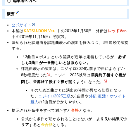
編集者の方へ
概要
公式サイト
本編は
KATSU-DON Ver.
中の2013年1月30日、外伝は
レッドVer.
中の2016年11月15日に初実装。
決められた課題曲を課題曲表示の演出を挟みつつ、3曲連続で演奏
する。
「3曲目＝ボス」という認識が近年は定着しているが、
必ず
しも3曲目が一番難しいとは限らない。
課題曲表示の演出は、ニジイロ2024以前まで曲によらず7～
*1
8秒程度だった
。ニジイロ2025以降は
演奏終了後すぐ襖が
*2
閉じ、音源終了後すぐ襖が開く
ようになった。
そのため楽曲ごとに演出の時間が異なる仕様となっ
た。
ニジイロ2025三級
の1曲目や
外伝 復活！ホワイト
超人
の2曲目が分かりやすい。
提示された条件をすべて満たすと
合格
となる。
公式から条件が明かされることはないが、
より良い結果でク
リア
すると
金合格
となる。