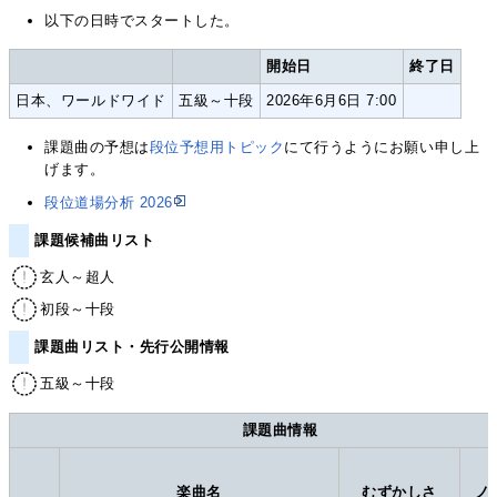
以下の日時でスタートした。
開始日
終了日
日本、ワールドワイド
五級～十段
2026年6月6日 7:00
課題曲の予想は
段位予想用トピック
にて行うようにお願い申し上
げます。
段位道場分析 2026
課題候補曲リスト
玄人～超人
初段～十段
課題曲リスト・先行公開情報
五級～十段
課題曲情報
楽曲名
むずかしさ
ノ