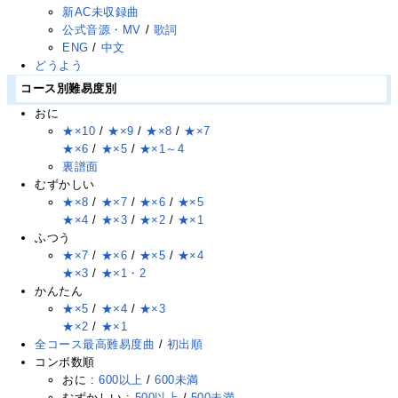
新AC未収録曲
公式音源・MV
/
歌詞
ENG
/
中文
どうよう
コース別難易度別
おに
★×10
/
★×9
/
★×8
/
★×7
★×6
/
★×5
/
★×1～4
裏譜面
むずかしい
★×8
/
★×7
/
★×6
/
★×5
★×4
/
★×3
/
★×2
/
★×1
ふつう
★×7
/
★×6
/
★×5
/
★×4
★×3
/
★×1・2
かんたん
★×5
/
★×4
/
★×3
★×2
/
★×1
全コース最高難易度曲
/
初出順
コンボ数順
おに :
600以上
/
600未満
むずかしい :
500以上
/
500未満