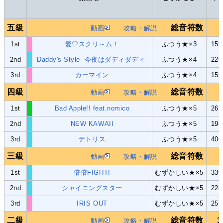
五級
総音符数
動画
攻略・解説
1st
愛♡スクリ～ム！
ふつう★×3
15
2nd
Daddy's Style -今夜はダディダディ-
ふつう★×4
22
3rd
カーマイン
ふつう★×4
15
四級
総音符数
動画
攻略・解説
1st
Bad Apple!! feat.nomico
ふつう★×5
26
2nd
NEW KAWAII
ふつう★×5
19
3rd
テトリス
ふつう★×5
40
三級
総音符数
動画
攻略・解説
1st
倍倍FIGHT!
むずかしい★×5
33
2nd
シャイニングスター
むずかしい★×5
22
3rd
IRIS OUT
むずかしい★×5
25
二級
総音符数
1
動画
攻略・解説