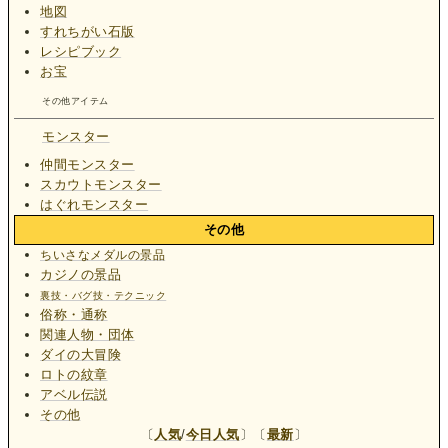
地図
すれちがい石版
レシピブック
お宝
その他アイテム
モンスター
仲間モンスター
スカウトモンスター
はぐれモンスター
その他
ちいさなメダルの景品
カジノの景品
裏技・バグ技・テクニック
俗称・通称
関連人物・団体
ダイの大冒険
ロトの紋章
アベル伝説
その他
〔
人気
/
今日人気
〕〔
最新
〕