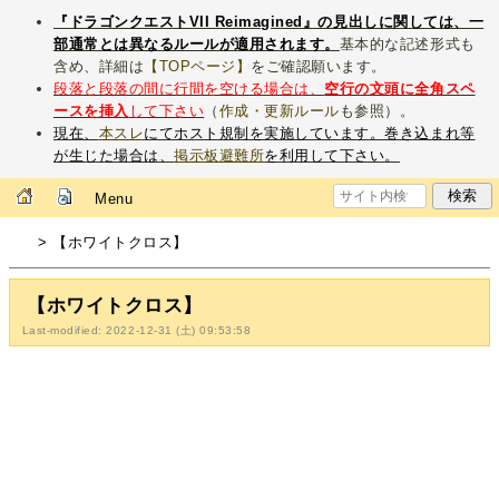
『ドラゴンクエストVII Reimagined』の見出しに関しては、一
部通常とは異なるルールが適用されます。
基本的な記述形式も
含め、詳細は
【TOPページ】
をご確認願います。
段落と段落の間に行間を空ける場合は、
空行の文頭に全角スペ
ースを挿入
して下さい
（
作成・更新ルール
も参照）。
現在、
本スレ
にてホスト規制を実施しています。巻き込まれ等
が生じた場合は、
掲示板避難所
を利用して下さい。
Menu
> 【ホワイトクロス】
【ホワイトクロス】
Last-modified: 2022-12-31 (土) 09:53:58