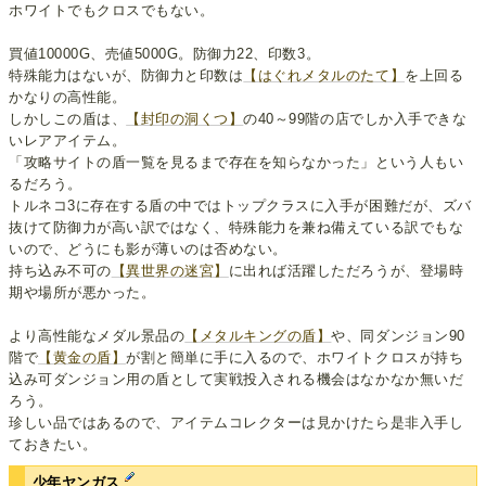
ホワイトでもクロスでもない。
買値10000G、売値5000G。防御力22、印数3。
特殊能力はないが、防御力と印数は
【はぐれメタルのたて】
を上回る
かなりの高性能。
しかしこの盾は、
【封印の洞くつ】
の40～99階の店でしか入手できな
いレアアイテム。
「攻略サイトの盾一覧を見るまで存在を知らなかった」という人もい
るだろう。
トルネコ3に存在する盾の中ではトップクラスに入手が困難だが、ズバ
抜けて防御力が高い訳ではなく、特殊能力を兼ね備えている訳でもな
いので、どうにも影が薄いのは否めない。
持ち込み不可の
【異世界の迷宮】
に出れば活躍しただろうが、登場時
期や場所が悪かった。
より高性能なメダル景品の
【メタルキングの盾】
や、同ダンジョン90
階で
【黄金の盾】
が割と簡単に手に入るので、ホワイトクロスが持ち
込み可ダンジョン用の盾として実戦投入される機会はなかなか無いだ
ろう。
珍しい品ではあるので、アイテムコレクターは見かけたら是非入手し
ておきたい。
少年ヤンガス