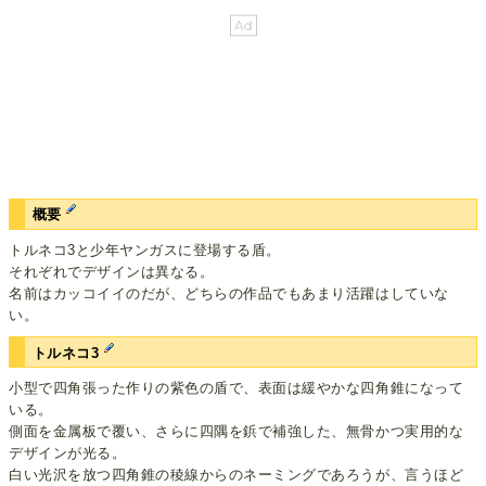
概要
トルネコ3と少年ヤンガスに登場する盾。
それぞれでデザインは異なる。
名前はカッコイイのだが、どちらの作品でもあまり活躍はしていな
い。
トルネコ3
小型で四角張った作りの紫色の盾で、表面は緩やかな四角錐になって
いる。
側面を金属板で覆い、さらに四隅を鋲で補強した、無骨かつ実用的な
デザインが光る。
白い光沢を放つ四角錐の稜線からのネーミングであろうが、言うほど