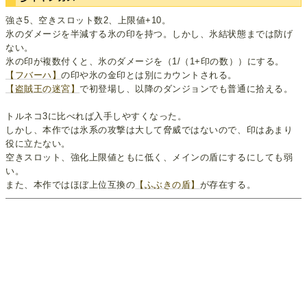
強さ5、空きスロット数2、上限値+10。
氷のダメージを半減する氷の印を持つ。しかし、氷結状態までは防げ
ない。
氷の印が複数付くと、氷のダメージを（1/（1+印の数））にする。
【フバーハ】
の印や氷の金印とは別にカウントされる。
【盗賊王の迷宮】
で初登場し、以降のダンジョンでも普通に拾える。
トルネコ3に比べれば入手しやすくなった。
しかし、本作では氷系の攻撃は大して脅威ではないので、印はあまり
役に立たない。
空きスロット、強化上限値ともに低く、メインの盾にするにしても弱
い。
また、本作ではほぼ上位互換の
【ふぶきの盾】
が存在する。