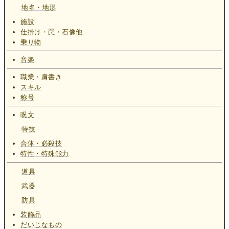
地名・地形
施設
仕掛け・罠・石像他
乗り物
音楽
職業・肩書き
スキル
称号
呪文
特技
合体・必殺技
特性・特殊能力
道具
武器
防具
装飾品
だいじなもの