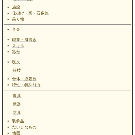
施設
仕掛け・罠・石像他
乗り物
音楽
職業・肩書き
スキル
称号
呪文
特技
合体・必殺技
特性・特殊能力
道具
武器
防具
装飾品
だいじなもの
地図