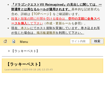
『ドラゴンクエストVII Reimagined』の見出しに関しては、一
部通常とは異なるルールが適用されます。
基本的な記述形式も
含め、詳細は
【TOPページ】
をご確認願います。
段落と段落の間に行間を空ける場合は、
空行の文頭に全角スペ
ースを挿入
して下さい
（
作成・更新ルール
も参照）。
現在、
本スレ
にてホスト規制を実施しています。巻き込まれ等
が生じた場合は、
掲示板避難所
を利用して下さい。
Menu
> 【ラッキーベスト】
【ラッキーベスト】
Last-modified: 2020-06-18 (木) 12:15:45