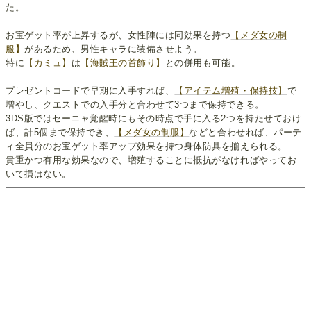
た。
お宝ゲット率が上昇するが、女性陣には同効果を持つ
【メダ女の制
服】
があるため、男性キャラに装備させよう。
特に
【カミュ】
は
【海賊王の首飾り】
との併用も可能。
プレゼントコードで早期に入手すれば、
【アイテム増殖・保持技】
で
増やし、クエストでの入手分と合わせて3つまで保持できる。
3DS版ではセーニャ覚醒時にもその時点で手に入る2つを持たせておけ
ば、計5個まで保持でき、
【メダ女の制服】
などと合わせれば、パーテ
ィ全員分のお宝ゲット率アップ効果を持つ身体防具を揃えられる。
貴重かつ有用な効果なので、増殖することに抵抗がなければやってお
いて損はない。