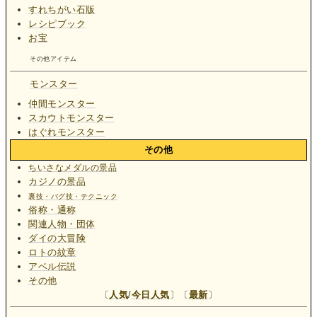
すれちがい石版
レシピブック
お宝
その他アイテム
モンスター
仲間モンスター
スカウトモンスター
はぐれモンスター
その他
ちいさなメダルの景品
カジノの景品
裏技・バグ技・テクニック
俗称・通称
関連人物・団体
ダイの大冒険
ロトの紋章
アベル伝説
その他
〔
人気
/
今日人気
〕〔
最新
〕