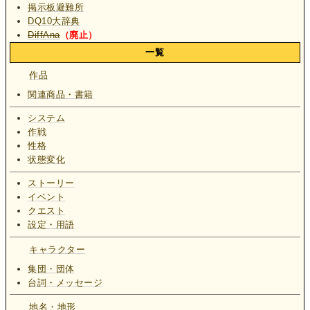
掲示板避難所
DQ10大辞典
DiffAna
（廃止）
一覧
作品
関連商品・書籍
システム
作戦
性格
状態変化
ストーリー
イベント
クエスト
設定・用語
キャラクター
集団・団体
台詞・メッセージ
地名・地形