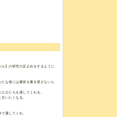
ペル】
の研究の足止めをするように
ったな者には書状を書き渡さないら
主人公たちを通してくれる。
と言いたくなる。
件で通してくれ、