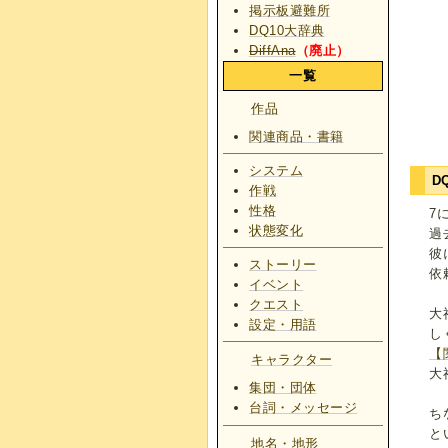
掲示板避難所
DQ10大辞典
DiffAna
（廃止）
一覧
作品
関連商品・書籍
システム
D
作戦
性格
7
状態変化
過
彼
ストーリー
依
イベント
クエスト
大
設定・用語
し
【
キャラクター
大
集団・団体
台詞・メッセージ
ち
と
地名・地形