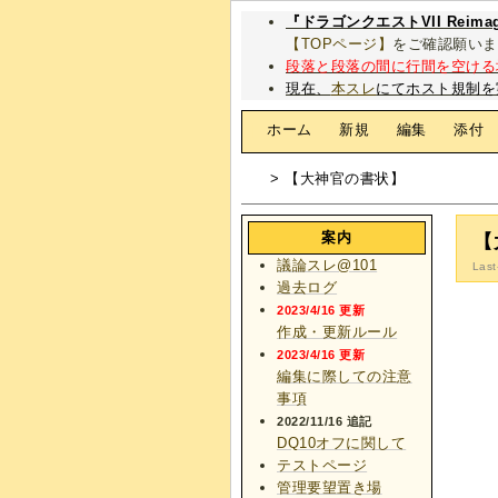
『ドラゴンクエストVII Rei
【TOPページ】
をご確認願いま
段落と段落の間に行間を空ける
現在、
本スレ
にてホスト規制を
[
ホーム
|
新規
|
編集
|
添付
> 【大神官の書状】
案内
【
議論スレ@101
Last
過去ログ
2023/4/16 更新
作成・更新ルール
2023/4/16 更新
編集に際しての注意
事項
2022/11/16 追記
DQ10オフに関して
テストページ
管理要望置き場