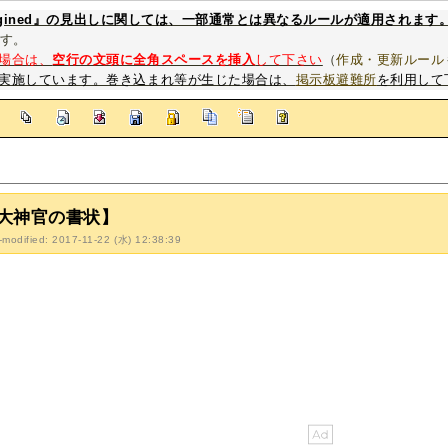
magined』の見出しに関しては、一部通常とは異なるルールが適用されます
す。
場合は、
空行の文頭に全角スペースを挿入
して下さい
（
作成・更新ルール
実施しています。巻き込まれ等が生じた場合は、
掲示板避難所
を利用して
]
大神官の書状】
-modified: 2017-11-22 (水) 12:38:39