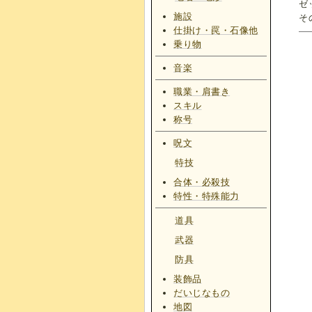
ゼ
施設
そ
仕掛け・罠・石像他
乗り物
音楽
職業・肩書き
スキル
称号
呪文
特技
合体・必殺技
特性・特殊能力
道具
武器
防具
装飾品
だいじなもの
地図