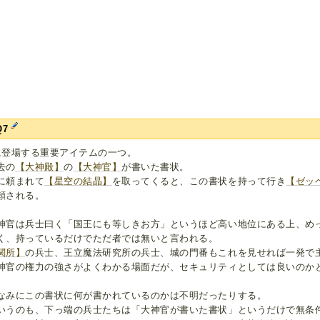
Q7
に登場する重要アイテムの一つ。
去の
【大神殿】
の
【大神官】
が書いた書状。
に頼まれて
【星空の結晶】
を取ってくると、この書状を持って行き
【ゼッ
頼される。
神官は兵士曰く「国王にも等しきお方」というほど高い地位にある上、め
く、持っているだけでただ者では無いと言われる。
関所】
の兵士、王立魔法研究所の兵士、城の門番もこれを見せれば一発で
神官の権力の強さがよくわかる場面だが、セキュリティとしては良いのか
なみにこの書状に何が書かれているのかは不明だったりする。
いうのも、下っ端の兵士たちは「大神官が書いた書状」というだけで無条