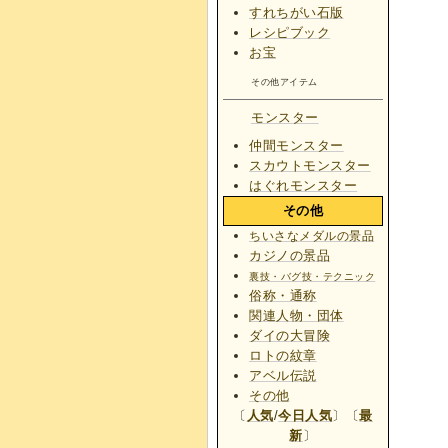
すれちがい石版
レシピブック
お宝
その他アイテム
モンスター
仲間モンスター
スカウトモンスター
はぐれモンスター
その他
ちいさなメダルの景品
カジノの景品
裏技・バグ技・テクニック
俗称・通称
関連人物・団体
ダイの大冒険
ロトの紋章
アベル伝説
その他
〔
人気
/
今日人気
〕〔
最
新
〕