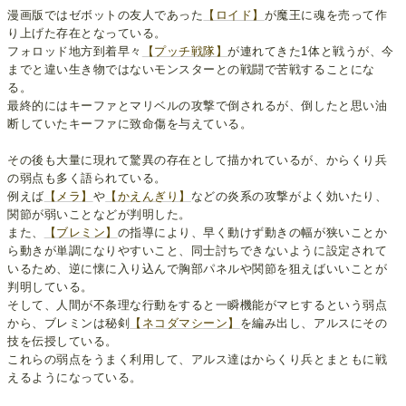
漫画版ではゼボットの友人であった
【ロイド】
が魔王に魂を売って作
り上げた存在となっている。
フォロッド地方到着早々
【プッチ戦隊】
が連れてきた1体と戦うが、今
までと違い生き物ではないモンスターとの戦闘で苦戦することにな
る。
最終的にはキーファとマリベルの攻撃で倒されるが、倒したと思い油
断していたキーファに致命傷を与えている。
その後も大量に現れて驚異の存在として描かれているが、からくり兵
の弱点も多く語られている。
例えば
【メラ】
や
【かえんぎり】
などの炎系の攻撃がよく効いたり、
関節が弱いことなどが判明した。
また、
【ブレミン】
の指導により、早く動けず動きの幅が狭いことか
ら動きが単調になりやすいこと、同士討ちできないように設定されて
いるため、逆に懐に入り込んで胸部パネルや関節を狙えばいいことが
判明している。
そして、人間が不条理な行動をすると一瞬機能がマヒするという弱点
から、ブレミンは秘剣
【ネコダマシーン】
を編み出し、アルスにその
技を伝授している。
これらの弱点をうまく利用して、アルス達はからくり兵とまともに戦
えるようになっている。