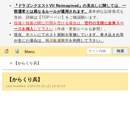
『ドラゴンクエストVII Reimagined』の見出しに関しては、一
部通常とは異なるルールが適用されます。
基本的な記述形式も
含め、詳細は
【TOPページ】
をご確認願います。
段落と段落の間に行間を空ける場合は、
空行の文頭に全角スペ
ースを挿入
して下さい
（
作成・更新ルール
も参照）。
現在、
本スレ
にてホスト規制を実施しています。巻き込まれ等
が生じた場合は、
掲示板避難所
を利用して下さい。
Menu
> 【からくり兵】
【からくり兵】
Last-modified: 2026-05-16 (土) 16:22:02