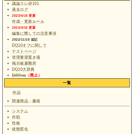
議論スレ@101
過去ログ
2023/4/16 更新
作成・更新ルール
2023/4/16 更新
編集に際しての注意事項
2022/11/16 追記
DQ10オフに関して
テストページ
管理要望置き場
掲示板避難所
DQ10大辞典
DiffAna
（廃止）
一覧
作品
関連商品・書籍
システム
作戦
性格
状態変化