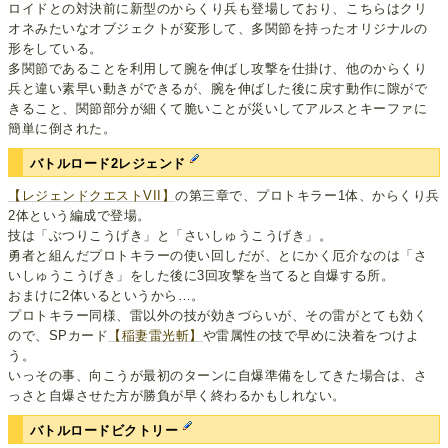
ロイドとの対決前に新型のからくり兵も登場しており、こちらはクリ
オネみたいなオブジェクトが変形して、多関節を持ったオリジナルの
形をしている。
多関節であることを利用して腕を伸ばし攻撃を仕掛け、他のからくり
兵と違い素早い動きができるが、腕を伸ばした後に戻す動作に隙がで
きること、関節部分が細くて脆いことが災いしてアルスとキーファに
簡単に倒された。
バトルロード2レジェンド
【レジェンドクエストVII】
の第三章で、プロトキラー1体、からくり兵
2体という編成で登場。
技は「ぶつりこうげき」と「さいしゅうこうげき」。
勇者と組んだプロトキラーの使い回しだが、とにかく厄介なのは「さ
いしゅうこうげき」をした後に3回攻撃を当てると自爆する所。
おまけに2体いるというから…。
プロトキラー同様、雷以外の技が効きづらいが、その雷がとても効く
ので、SPカード
【稲妻雷光斬】
や雷属性の技で早めに決着をつけよ
う。
いっその事、向こうが最初のターンに自爆準備をしてきた場合は、さ
っさと自爆させた方が勝負が早く終わるかもしれない。
バトルロードビクトリー