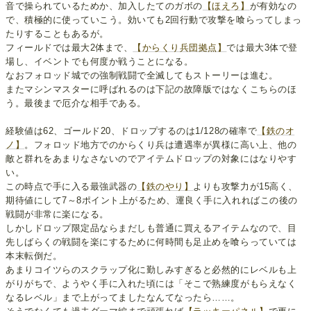
音で操られているためか、加入したてのガボの
【ほえろ】
が有効なの
で、積極的に使っていこう。効いても2回行動で攻撃を喰らってしまっ
たりすることもあるが。
フィールドでは最大2体まで、
【からくり兵団拠点】
では最大3体で登
場し、イベントでも何度か戦うことになる。
なおフォロッド城での強制戦闘で全滅してもストーリーは進む。
またマシンマスターに呼ばれるのは下記の故障版ではなくこちらのほ
う。最後まで厄介な相手である。
経験値は62、ゴールド20、ドロップするのは1/128の確率で
【鉄のオ
ノ】
。フォロッド地方でのからくり兵は遭遇率が異様に高い上、他の
敵と群れをあまりなさないのでアイテムドロップの対象にはなりやす
い。
この時点で手に入る最強武器の
【鉄のやり】
よりも攻撃力が15高く、
期待値にして7～8ポイント上がるため、運良く手に入れればこの後の
戦闘が非常に楽になる。
しかしドロップ限定品ならまだしも普通に買えるアイテムなので、目
先しばらくの戦闘を楽にするために何時間も足止めを喰らっていては
本末転倒だ。
あまりコイツらのスクラップ化に勤しみすぎると必然的にレベルも上
がりがちで、ようやく手に入れた頃には「そこで熟練度がもらえなく
なるレベル」まで上がってましたなんてなったら……。