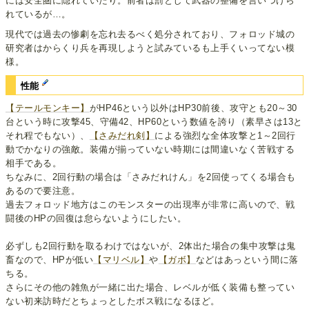
には安全圏に隠れていたり。前者は罰として武器の整備を言いつけら
れているが…。
現代では過去の惨劇を忘れ去るべく処分されており、フォロッド城の
研究者はからくり兵を再現しようと試みているも上手くいってない模
様。
性能
【テールモンキー】
がHP46という以外はHP30前後、攻守とも20～30
台という時に攻撃45、守備42、HP60という数値を誇り（素早さは13と
それ程でもない）、
【さみだれ剣】
による強烈な全体攻撃と1～2回行
動でかなりの強敵。装備が揃っていない時期には間違いなく苦戦する
相手である。
ちなみに、2回行動の場合は「さみだれけん」を2回使ってくる場合も
あるので要注意。
過去フォロッド地方はこのモンスターの出現率が非常に高いので、戦
闘後のHPの回復は怠らないようにしたい。
必ずしも2回行動を取るわけではないが、2体出た場合の集中攻撃は鬼
畜なので、HPが低い
【マリベル】
や
【ガボ】
などはあっという間に落
ちる。
さらにその他の雑魚が一緒に出た場合、レベルが低く装備も整ってい
ない初来訪時だとちょっとしたボス戦になるほど。