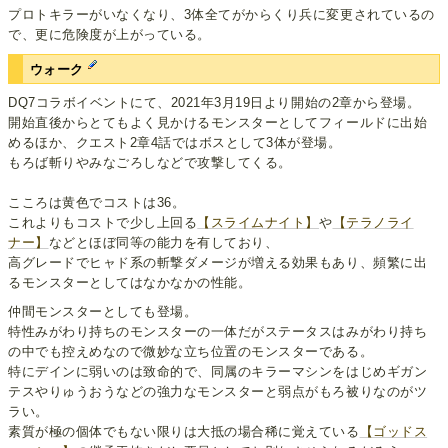
プロトキラーがいなくなり、3体全てがからくり兵に変更されているの
で、更に危険度が上がっている。
ウォーク
DQ7コラボイベントにて、2021年3月19日より開始の2章から登場。
開始直後からとてもよく見かけるモンスターとしてフィールドに出始
めるほか、クエスト2章4話ではボスとして3体が登場。
もろば斬りやみなごろしなどで攻撃してくる。
こころは黄色でコストは36。
これよりもコストで少し上回る
【スライムナイト】
や
【テラノライ
ナー】
などとほぼ同等の能力を有しており、
高グレードでヒャド系の斬撃ダメージが増える効果もあり、頻繁に出
るモンスターとしてはなかなかの性能。
仲間モンスターとしても登場。
特性みがわり持ちのモンスターの一体だがステータスはみがわり持ち
の中でも控えめなので微妙な立ち位置のモンスターである。
特にデインに弱いのは致命的で、同属のキラーマシンをはじめギガン
テスやりゅうおうなどの強力なモンスターと弱点がもろ被りなのがツ
ラい。
素質が極の個体でもない限りは大抵の場合稀に覚えている
【ゴッドス