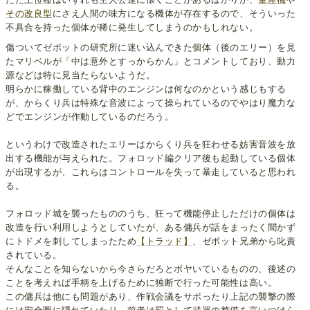
その改良型
にさえ人間の味方になる機体が存在するので、そういった
不具合を持った個体が稀に発生してしまうのかもしれない。
傷ついてゼボットの研究所に迷い込んできた個体（後のエリー）を見
たマリベルが「中は意外とすっからかん」とコメントしており、動力
源などは特に見当たらないようだ。
明らかに稼働している背中のエンジンは何なのかという感じもする
が、からくり兵は特殊な音波によって操られているのでやはり魔力な
どでエンジンが作動しているのだろう。
というわけで改造されたエリーはからくり兵を狂わせる妨害音波を放
出する機能が与えられた。フォロッド編クリア後も起動している個体
が出現するが、これらはコントロールを失って暴走していると思われ
る。
フォロッド城を襲ったもののうち、狂って機能停止しただけの個体は
改造を行い利用しようとしていたが、ある傭兵が話をまったく聞かず
にトドメを刺してしまったため
【トラッド】
、ゼボット兄弟から叱責
されている。
そんなことを知らないから今さらだろとボヤいているものの、後述の
ことを考えれば手柄を上げるために独断で行った可能性は高い。
この傭兵は他にも問題があり、作戦会議をサボったり上記の襲撃の際