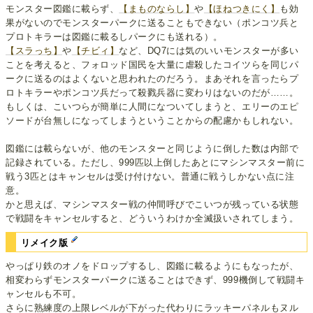
モンスター図鑑に載らず、
【まものならし】
や
【ほねつきにく】
も効
果がないのでモンスターパークに送ることもできない（ポンコツ兵と
プロトキラーは図鑑に載るしパークにも送れる）。
【スラっち】
や
【チビィ】
など、DQ7には気のいいモンスターが多い
ことを考えると、フォロッド国民を大量に虐殺したコイツらを同じパ
ークに送るのはよくないと思われたのだろう。まあそれを言ったらプ
ロトキラーやポンコツ兵だって殺戮兵器に変わりはないのだが……。
もしくは、こいつらが簡単に人間になついてしまうと、エリーのエピ
ソードが台無しになってしまうということからの配慮かもしれない。
図鑑には載らないが、他のモンスターと同じように倒した数は内部で
記録されている。ただし、999匹以上倒したあとにマシンマスター前に
戦う3匹とはキャンセルは受け付けない。普通に戦うしかない点に注
意。
かと思えば、マシンマスター戦の仲間呼びでこいつが残っている状態
で戦闘をキャンセルすると、どういうわけか全滅扱いされてしまう。
リメイク版
やっぱり鉄のオノをドロップするし、図鑑に載るようにもなったが、
相変わらずモンスターパークに送ることはできず、999機倒して戦闘キ
ャンセルも不可。
さらに熟練度の上限レベルが下がった代わりにラッキーパネルもヌル