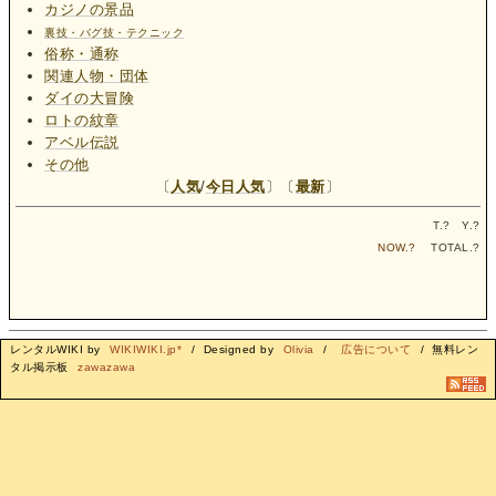
カジノの景品
裏技・バグ技・テクニック
俗称・通称
関連人物・団体
ダイの大冒険
ロトの紋章
アベル伝説
その他
〔
人気
/
今日人気
〕〔
最新
〕
T.
?
Y.
?
NOW.
?
TOTAL.
?
レンタルWIKI by
WIKIWIKI.jp*
/ Designed by
Olivia
/
広告について
/ 無料レン
タル掲示板
zawazawa