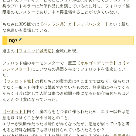
兵やプロトキラーは外伝作品に出演しているのに対し、フォロッド編
限定のモンスターであり、中々再登場することができていない。
ちなみに3DS版では
【ベテラン兵】
と
【レッドハンター】
という新た
な色違いも登場している。
DQ7
過去の
【フォロッド城周辺】
全域に出現。
フォロッド編のキーモンスターで、魔王
【オルゴ・デミーラ】
は
【マ
シンマスター】
にこいつらの兵団を与えてフォロッドを侵攻してい
た。
【フォロッド城】
の兵たちとの実力差はそこまでではなく、彼らだけ
でなく一般人も何体かは撃破できていたものの、無尽蔵にやってくる
からくり兵に対して人間は傷つき戦闘不能になるため守備兵たちはど
んどんジリ貧になっていった。
【ゼボット】
曰く、魔の心をもつ者に作られたため、エリー以外は悪
意を取り除くことが不可能とのこと。
エリーが失敗作だった可能性が高くなったが、悪意が宿っていると考
えると特殊な回路でも取り付けられているのだろうか？
ただ上位種はいずれも主人公達に懐くことがあるばかりか、
量産機
や