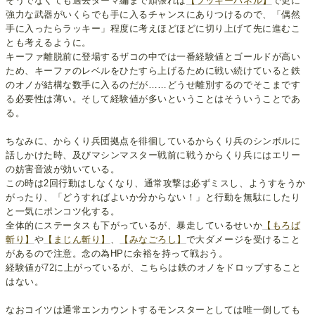
そうでなくても過去ダーマ編まで頑張れば
【ラッキーパネル】
で更に
強力な武器がいくらでも手に入るチャンスにありつけるので、「偶然
手に入ったらラッキー」程度に考えほどほどに切り上げて先に進むこ
とも考えるように。
キーファ離脱前に登場するザコの中では一番経験値とゴールドが高い
ため、キーファのレベルをひたすら上げるために戦い続けていると鉄
のオノが結構な数手に入るのだが……どうせ離別するのでそこまです
る必要性は薄い。そして経験値が多いということはそういうことであ
る。
ちなみに、からくり兵団拠点を徘徊しているからくり兵のシンボルに
話しかけた時、及びマシンマスター戦前に戦うからくり兵にはエリー
の妨害音波が効いている。
この時は2回行動はしなくなり、通常攻撃は必ずミスし、ようすをうか
がったり、「どうすればよいか分からない！」と行動を無駄にしたり
と一気にポンコツ化する。
全体的にステータスも下がっているが、暴走しているせいか
【もろば
斬り】
や
【まじん斬り】
、
【みなごろし】
で大ダメージを受けること
があるので注意。念の為HPに余裕を持って戦おう。
経験値が72に上がっているが、こちらは鉄のオノをドロップすること
はない。
なおコイツは通常エンカウントするモンスターとしては唯一倒しても