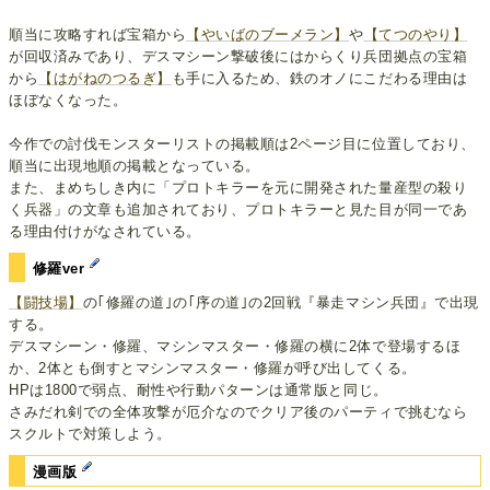
順当に攻略すれば宝箱から
【やいばのブーメラン】
や
【てつのやり】
が回収済みであり、デスマシーン撃破後にはからくり兵団拠点の宝箱
から
【はがねのつるぎ】
も手に入るため、鉄のオノにこだわる理由は
ほぼなくなった。
今作での討伐モンスターリストの掲載順は2ページ目に位置しており、
順当に出現地順の掲載となっている。
また、まめちしき内に「プロトキラーを元に開発された量産型の殺り
く兵器」の文章も追加されており、プロトキラーと見た目が同一であ
る理由付けがなされている。
修羅ver
【闘技場】
の｢修羅の道｣の｢序の道｣の2回戦『暴走マシン兵団』で出現
する。
デスマシーン・修羅、マシンマスター・修羅の横に2体で登場するほ
か、2体とも倒すとマシンマスター・修羅が呼び出してくる。
HPは1800で弱点、耐性や行動パターンは通常版と同じ。
さみだれ剣での全体攻撃が厄介なのでクリア後のパーティで挑むなら
スクルトで対策しよう。
漫画版