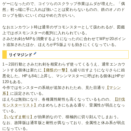
ゲーになったので、コイツらのスクラップ作業はムダが増えた。「偶
然」初っ端に手に入れば強いことは変わらないものの、鉄のオノのド
ロップを狙いにいくのはやめた方がいい。
なおエンカウント時は通常のザコモンスターとして扱われるが、図鑑
上ではボスモンスターの配列に入れられている。
さみだれ剣がMPを消費するようになったのに合わせてMPが20ポイン
ト追加されたほか、ほえろがPS版よりも効きにくくなっている。
リイマジンド
1～2回行動とさみだれ剣を相変わらず使ってくるうえ、通常エンカウ
ントする個体は新たに
【痛恨の一撃】
も繰り出すようになりさらに凶
悪化した。HPも84に上昇し、マシンマスターに呼ばれる個体はHPが
120もある。
今作ではモンスターの系統が追加されたため、見た目通り
【マシン
系】
に設定されている。
ほえろは無効になり、各種属性耐性も高くなっているものの、
【討伐
モンスターリスト】
のまめちしきにもある通り、雷属性が弱点となっ
ている。
【いなずま斬り】
が効果的なので、積極的に切り刻んでしまおう。
なお、故障版は通常版と耐性が異なっており、全属性と休み系が弱点
になっている。