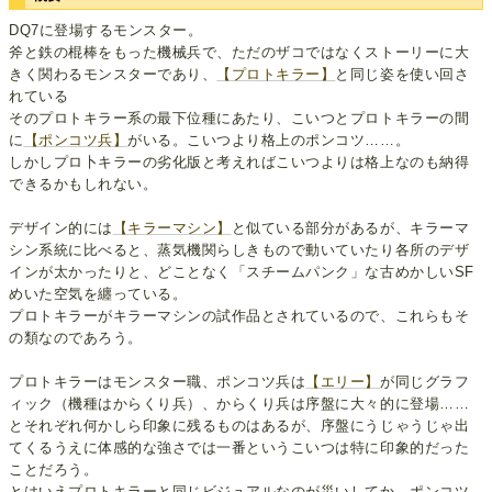
DQ7に登場するモンスター。
斧と鉄の棍棒をもった機械兵で、ただのザコではなくストーリーに大
きく関わるモンスターであり、
【プロトキラー】
と同じ姿を使い回さ
れている
そのプロトキラー系の最下位種にあたり、こいつとプロトキラーの間
に
【ポンコツ兵】
がいる。こいつより格上のポンコツ……。
しかしプロ卜キラーの劣化版と考えればこいつよりは格上なのも納得
できるかもしれない。
デザイン的には
【キラーマシン】
と似ている部分があるが、キラーマ
シン系統に比べると、蒸気機関らしきもので動いていたり各所のデザ
インが太かったりと、どことなく「スチームパンク」な古めかしいSF
めいた空気を纏っている。
プロトキラーがキラーマシンの試作品とされているので、これらもそ
の類なのであろう。
プロトキラーはモンスター職、ポンコツ兵は
【エリー】
が同じグラフ
ィック（機種はからくり兵）、からくり兵は序盤に大々的に登場……
とそれぞれ何かしら印象に残るものはあるが、序盤にうじゃうじゃ出
てくるうえに体感的な強さでは一番というこいつは特に印象的だった
ことだろう。
とはいえプロトキラーと同じビジュアルなのが災いしてか、ポンコツ