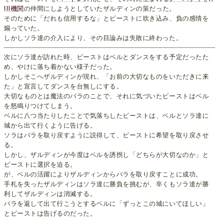
III機関
の仲間にしようとしていたザルディンの策だった。
そのために「だれも信用するな」とビーストに吹き込み、負の感情を
煽っていた。
しかしソラ達の介入により、その目論みは失敗に終わった。
次にソラ達が訪れた時、ビーストはベルとダンスをする予定だったた
め、やけに落ち着かない様子だった。
しかしそこへザルディンが現れ、「お前の大切なものをいただきに来
た」と宣言してダンスを台無しにする。
大切なものとは魔法のバラのことで、それに気づいたビーストはベル
を怒鳴りつけてしまう。
ベルに八つ当たりしたことで気落ちしたビーストは、ベルとソラ達に
城から出て行くように告げる。
ソラはバラを取り戻すように説得して、ビーストに希望を取り戻させ
る。
しかし、ザルディンが今度はベルを誘拐し「どちらが大切なのか」と
ビーストに選択を迫る。
が、ベルの活躍によりザルディンからバラを取り戻すことに成功。
手札を失ったザルディンはソラ達に勝負を挑むが、辛くもソラ達が勝
利してザルディンは消滅する。
バラを返して出て行こうとするベルに「ずっとこの城にいてほしい」
とビーストは告げるのだった。