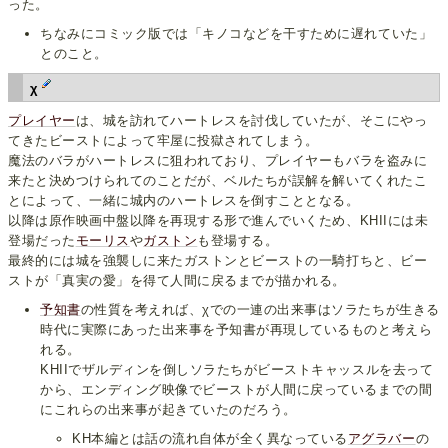
った。
ちなみにコミック版では「キノコなどを干すために遅れていた」
とのこと。
χ
プレイヤー
は、城を訪れてハートレスを討伐していたが、そこにやっ
てきたビーストによって牢屋に投獄されてしまう。
魔法のバラがハートレスに狙われており、プレイヤーもバラを盗みに
来たと決めつけられてのことだが、ベルたちが誤解を解いてくれたこ
とによって、一緒に城内のハートレスを倒すこととなる。
以降は原作映画中盤以降を再現する形で進んでいくため、KHIIには未
登場だった
モーリス
や
ガストン
も登場する。
最終的には城を強襲しに来たガストンとビーストの一騎打ちと、ビー
ストが「真実の愛」を得て人間に戻るまでが描かれる。
予知書
の性質を考えれば、χでの一連の出来事はソラたちが生きる
時代に実際にあった出来事を予知書が再現しているものと考えら
れる。
KHIIでザルディンを倒しソラたちがビーストキャッスルを去って
から、エンディング映像でビーストが人間に戻っているまでの間
にこれらの出来事が起きていたのだろう。
KH本編とは話の流れ自体が全く異なっている
アグラバー
の