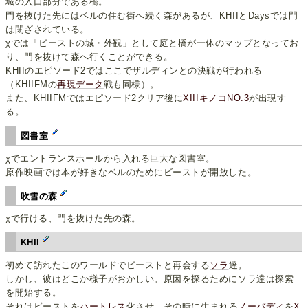
城の入口部分である橋。
門を抜けた先にはベルの住む街へ続く森があるが、KHIIとDaysでは門
は閉ざされている。
χでは「ビーストの城・外観」として庭と橋が一体のマップとなってお
り、門を抜けて森へ行くことができる。
KHIIのエピソード2ではここでザルディンとの決戦が行われる
（KHIIFMの
再現データ
戦も同様）。
また、KHIIFMではエピソード2クリア後に
XIIIキノコNO.3
が出現す
る。
図書室
χでエントランスホールから入れる巨大な図書室。
原作映画では本が好きなベルのためにビーストが開放した。
吹雪の森
χで行ける、門を抜けた先の森。
KHII
初めて訪れたこのワールドでビーストと再会する
ソラ
達。
しかし、彼はどこか様子がおかしい。原因を探るためにソラ達は探索
を開始する。
それはビーストを
ハートレス
化させ、その時に生まれる
ノーバディ
を
X