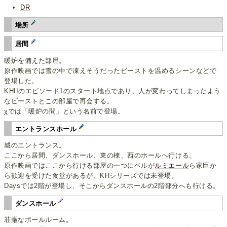
DR
場所
居間
暖炉を備えた部屋。
原作映画では雪の中で凍えそうだったビーストを温めるシーンなどで
登場した。
KHIIのエピソード1のスタート地点であり、人が変わってしまったよう
なビーストとこの部屋で再会する。
χでは「暖炉の間」という名前で登場。
エントランスホール
城のエントランス。
ここから居間、ダンスホール、東の棟、西のホールへ行ける。
原作映画ではここから行ける部屋の一つにベルが
ルミエール
ら家臣か
ら歓迎を受けた食堂があるが、KHシリーズでは未登場。
Daysでは2階が登場し、そこからダンスホールの2階部分へも行ける。
ダンスホール
荘厳なボールルーム。