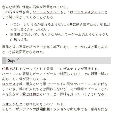
色んな場所に怪物の石像が設置されている。
この石像が動き出し
ソードスタチュー
もしくは
アックススタチュー
と
して襲い掛かってくることがある。
バコン！という石が割れるようなSEと共に動き出すため、初見だ
と少し驚くかもしれない。
主観視点で歩いているとさながらホラーゲームのようなビックリ
が味わえる。
原作と違い牢屋が塔の上では無く地下にあり、そこから抜け道もある
という設定変更がなされた。
Days
任務
で訪れるワールドとして登場。主にザルディンが同行する。
ハートレスの襲撃をビーストが一人で対応しており、その影響で城の
あちこちに傷が発生している。
ロクサス
は城に潜入という形でワールドの調査やハートレスの討伐を
していき、城の住人たちとは関わらないが、その過程でビーストとベ
ルを見ながら
愛とは何か
ということに興味を持っていくようになる。
シオン
が
リク
に敗れたのもこのワールド。
そして、
ザルディンの捜索依頼ミッション
が出た事でも一躍有名にな