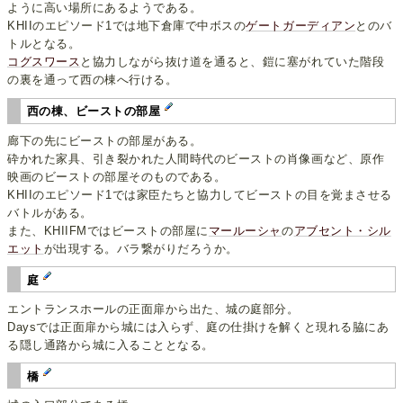
ように高い場所にあるようである。
KHIIのエピソード1では地下倉庫で中ボスの
ゲートガーディアン
とのバ
トルとなる。
コグスワース
と協力しながら抜け道を通ると、鎧に塞がれていた階段
の裏を通って西の棟へ行ける。
西の棟、ビーストの部屋
廊下の先にビーストの部屋がある。
砕かれた家具、引き裂かれた人間時代のビーストの肖像画など、原作
映画のビーストの部屋そのものである。
KHIIのエピソード1では家臣たちと協力してビーストの目を覚まさせる
バトルがある。
また、KHIIFMではビーストの部屋に
マールーシャ
の
アブセント・シル
エット
が出現する。バラ繋がりだろうか。
庭
エントランスホールの正面扉から出た、城の庭部分。
Daysでは正面扉から城には入らず、庭の仕掛けを解くと現れる脇にあ
る隠し通路から城に入ることとなる。
橋