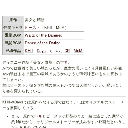
原作
美女と野獣
仲間キャラ
ビースト
（KHII、MoM）
通常BGM
Waltz of the Damned
戦闘BGM
Dance of the Daring
登場作品
KHII
、
Days
、
χ
、Uχ、
DR
、
MoM
ディズニー作品「美女と野獣」の
世界
。
かつては優雅で美しい城だったが、魔女の呪いにより見目麗しい外観
や内装はまるで魔王の居城であるかのような薄気味悪いものに変わっ
てしまった。
主はビースト。彼を含む城の住人もかつては人間だったが、呪いによ
り姿を変えられている。
KHIIやDaysでは原作をなぞる形ではなく、ほぼオリジナルのストーリ
ーを展開している。
まぁ、原作で
ベル
とビーストが野獣のまま一緒に過ごした期間が
約1年だから、オリジナルストーリーが挟みやすい映画だというこ
ともあるのだろうが。