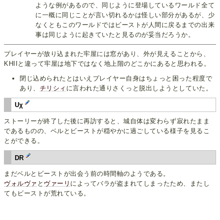
ような例があるので、同じように登場しているワールド全て
に一概に同じことが言い切れるかは怪しい部分があるが、少
なくともこのワールドではビーストが人間に戻るまでの出来
事は同じように起きていたと見るのが妥当だろうか。
プレイヤーが放り込まれた牢屋には窓があり、外が見えることから、
KHIIと違って牢屋は地下ではなく地上階のどこかにあると思われる。
閉じ込められたとはいえプレイヤー自身はちょっと困った程度で
あり、
チリシィ
に言われた通りさくっと脱出しようとしていた。
Uχ
ストーリーが終了した後に再訪すると、城自体は変わらず寂れたまま
であるものの、ベルとビーストが穏やかに過ごしている様子を見るこ
とができる。
DR
まだベルとビーストが出会う前の時間軸のようである。
ヴォルヴァ
と
ヴァーリ
によってバラが盗まれてしまったため、またし
てもビーストが荒れている。