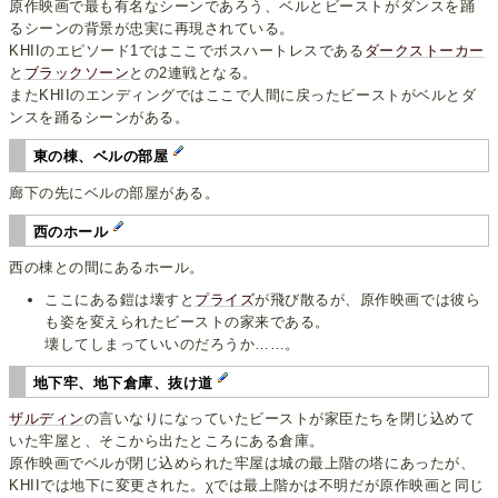
原作映画で最も有名なシーンであろう、ベルとビーストがダンスを踊
るシーンの背景が忠実に再現されている。
KHIIのエピソード1ではここでボスハートレスである
ダークストーカー
と
ブラックソーン
との2連戦となる。
またKHIIのエンディングではここで人間に戻ったビーストがベルとダ
ンスを踊るシーンがある。
東の棟、ベルの部屋
廊下の先にベルの部屋がある。
西のホール
西の棟との間にあるホール。
ここにある鎧は壊すと
プライズ
が飛び散るが、原作映画では彼ら
も姿を変えられたビーストの家来である。
壊してしまっていいのだろうか……。
地下牢、地下倉庫、抜け道
ザルディン
の言いなりになっていたビーストが家臣たちを閉じ込めて
いた牢屋と、そこから出たところにある倉庫。
原作映画でベルが閉じ込められた牢屋は城の最上階の塔にあったが、
KHIIでは地下に変更された。χでは最上階かは不明だが原作映画と同じ