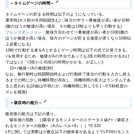
～タイムゲージの時間～
タイムゲージの貯まる時間は以下のようになっている。
通常時(ボス戦や共同戦闘含む)：味方の中で一番敏捷が高い者が10秒
(敵のほうが敏捷が高い場合、その敵は10秒よりも早く行動する)
フレンズダンジョン
：敵味方合わせて一番敏捷が高い者が10秒(敵の
ほうが敏捷が高い場合、味方のゲージが貯まる速度が遅くなり10秒以
上必要になる)
10秒で行動する者をAとするとゲージ時間は以下の式で計算できる。
√を使用するため、敏捷がAの半分であっても2倍の時間がかかるわけ
ではない(「√2倍(≒1.41倍)の時間がかかる」が正しい)
10×√敏捷÷√Aの敏捷[秒]
なお、敵行動時は戦闘開始時および行動終了後次の行動を入力し終え
るまでの間に少し待機時間が存在し、待機時間の長さはランダムであ
ると思われる(詳細は不明だが、待機時間に対して0.1～0.5秒程度の
ズレを観測)
～吸収時の能力～
吸収後の能力は下記の通り。
吸収後の指数：｛(吸収するモンスターのステータス値)²×（吸収さ
れるモンスターの指数×（Aのレベル+9））｝^0.333
LPに関しては実際は小数点以下の個体差があるようでLP30のモンス