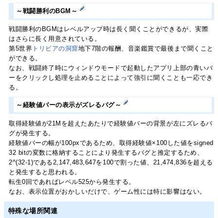
～戦闘勝利のBGM～
戦闘勝利のBGMはレベルアップ時は長く聞くことができるが、実際
はさらに長く用意されている。
第5世界
トリビアの洞窟
地下7階の報酬、音楽鑑賞で最後まで聞くこと
ができる。
なお、戦闘終了時にウィンドウモードで起動したアプリ上部の青いバ
ーをクリックし処理を止めることによって強引に聞くことも一応でき
る。
～経験値バーの表示がズレるバグ～
取得経験値が21Mを超えたあたりで経験値バーの背景が左にズレるバ
グが発生する。
経験値バーの幅が100pxであるため、取得経験値×100した値をsigned
32 bitの変数に格納することにより発生するバグと推定するため、
2^(32-1)である2,147,483,647を100で割った値、21,474,836を超える
と発生すると思われる。
転生0回であればレベル525から発生する。
なお、表示位置がおかしいだけで、ゲーム性には特に影響はない。
特殊な場所関連