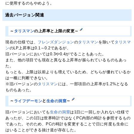
に使用するのもやめよう。
過去バージョン関連
～
タリスマン
の上昇率と上限の変更～
現在の仕様では、
フレンズダンジョン
の
タリスマン
を除いて
タリスマ
ン
のLP上昇率は0.1～0.2であるが、
旧バージョンにおいては0.3や0.4がでることもあった。
また、他の項目でも現在と異なる上昇率が振られているものもあっ
た。
もっとも、上限は以前よりも増えているため、どちらが優れているか
は一概に判断できない。
※旧バージョンの
タリスマン
には、一部項目の上昇率が1.2%となる
ものもあった。
～
ライフデーモン
と
生命の洞窟
～
旧バージョンにおいても
生命の洞窟
は1日に一回しか入れない仕様で
あったが、この1日は世界時計ではなくPC内部の時計を参照するもの
であった。そのため、PCの時計を変更することで日に何度も生命に
はいることができる抜け道が存在した。