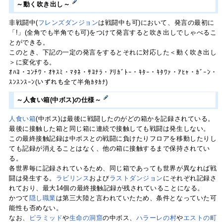
～動く吹き出し～
非戦闘中(
フレンズダンジョン
は戦闘中も可)において、発言の最初に
「!」(全角でも半角でも可)をつけて発言すると吹き出しでしゃべるこ
とができる。
このとき、下記の一定の発言をするとそれに対応した＜動く吹き出し
＞に変化する。
ｵﾊﾖ・ｺﾝﾁﾜ・ｵﾔｽﾐ・ﾏﾀﾈ・ｻﾖﾅﾗ・ｱﾘｶﾞﾄｰ・ｷﾀｰ・ｷﾀﾜｧ・ｱﾋｬ・ｶﾞｰﾝ・
ｽﾝｽﾝｽｰﾝ(いずれも全て半角ｶﾀｶﾅ)
～人食い箱(中ボス)の仕様～
人食い箱
(中ボス)は最後に戦闘したのがどの箱かを記録されている。
最後に接触した箱と同じ箱に連続で接触しても戦闘は発生しない。
この最終接触記録は中ボスとの戦闘に負けたりフロアを移動したりし
ても記録が消えることはなく、他の箱に接触するまで保持されてい
る。
各世界毎に記録されているため、同じ箱であっても世界が異なれば戦
闘は発生する。
ラビリンス
および
ラストダンジョン
にそれぞれ記録さ
れており、最大14個の最終接触記録が残されていることになる。
かつて
隠し職業
は第三大陸と言われていたため、条件となっていた可
能性も否めない。
なお、
ピラミッド
や
生命の洞窟
の中ボス、
ハラーレの村
や
エストの町