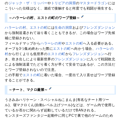
の
ジャック・ザ・リッパー
や
トリビアの洞窟
の
マスタードラゴン
には
こういった仕様はなく、連続で接触すると何度でも戦闘が発生する。
～ハラーレの村、エストの町のワープ登録～
ハラーレの村
、
エストの町
には
生命の洞窟
および
フレンズダンジョン
から強制送還されて辿り着くこともできるが、この場合はワープ先候
補に登録されない。
フィールドマップから
ハラーレの村
や
エストの町
へ入る必要がある。
オーブを3つ集め終わった際に
エストの町
へ向かう場合、
ハラーレの
村
から行くよりも低世界の
エストの町
から
フレンズダンジョン
へ行
き、吹き出しにより最新世界の
フレンズダンジョン
に入って戦闘敗北
による強制送還でたどり着く方が早くて安全ではあるが、この方法だ
とワープ登録されないので注意。
この手順で
エストの町
に着いた場合、一度出て入り直せばワープ登録
することができる。
～チート、マクロ厳禁～
うさみみハリケーン・スペシャルねこまんま(有名なチート用ツー
ル)、寝マクロくん(自動レベル上げツール)などは、ゲーム内で使用し
ているか否かに関わらず起動しているだけでBANされる。
モンスターズファンタジー起動中に同じPCで裏で他のゲームのため