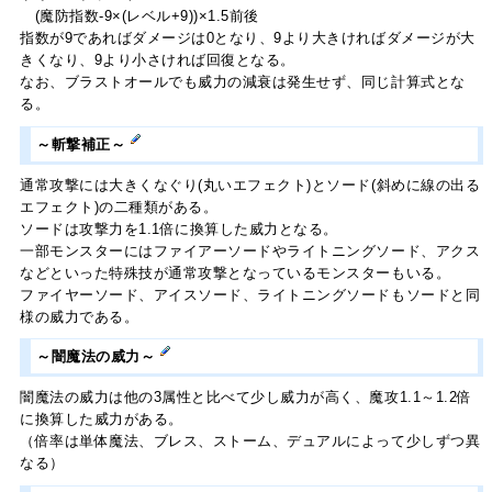
(魔防指数-9×(レベル+9))×1.5前後
指数が9であればダメージは0となり、9より大きければダメージが大
きくなり、9より小さければ回復となる。
なお、ブラストオールでも威力の減衰は発生せず、同じ計算式とな
る。
～斬撃補正～
通常攻撃には大きくなぐり(丸いエフェクト)とソード(斜めに線の出る
エフェクト)の二種類がある。
ソードは攻撃力を1.1倍に換算した威力となる。
一部モンスターにはファイアーソードやライトニングソード、アクス
などといった特殊技が通常攻撃となっているモンスターもいる。
ファイヤーソード、アイスソード、ライトニングソードもソードと同
様の威力である。
～闇魔法の威力～
闇魔法の威力は他の3属性と比べて少し威力が高く、魔攻1.1～1.2倍
に換算した威力がある。
（倍率は単体魔法、ブレス、ストーム、デュアルによって少しずつ異
なる）