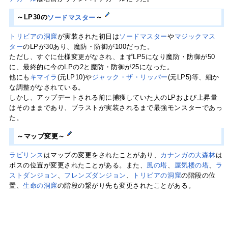
～LP30の
ソードマスター
～
トリビアの洞窟
が実装された初日は
ソードマスター
や
マジックマス
ター
のLPが30あり、魔防・防御が100だった。
ただし、すぐに仕様変更がなされ、まずLP5になり魔防・防御が50
に、最終的に今のLPの2と魔防・防御が25になった。
他にも
キマイラ
(元LP10)や
ジャック・ザ・リッパー
(元LP5)等、細か
な調整がなされている。
しかし、アップデートされる前に捕獲していた人のLPおよび上昇量
はそのままであり、ブラストが実装されるまで最強モンスターであっ
た。
～マップ変更～
ラビリンス
はマップの変更をされたことがあり、
カナンガの大森林
は
ボスの位置が変更されたことがある。また、
風の塔
、
蜃気楼の塔
、
ラ
ストダンジョン
、
フレンズダンジョン
、
トリビアの洞窟
の階段の位
置、
生命の洞窟
の階段の繋がり先も変更されたことがある。