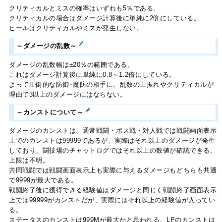
クリティカルとミスの確率はいずれも5％である。
クリティカルの場合はダメージ計算後に単純に2倍にしている。
ヒールはクリティカルやミスが発生しない。
～ダメージの乱数～
ダメージの乱数幅は±20％の範囲である。
これはダメージ計算後に単純に0.8～1.2倍にしている。
よって圧倒的な防御･魔防の相手に、乱数の上振れやクリティカルが
理由で3以上のダメージにはならない。
～カンストについて～
ダメージのカンストは、通常戦闘・ボス戦・対人戦では戦闘画面表示
上でのカンストは99999であるが、実際はそれ以上のダメージが発生
しており、闘技場のチャットログではそれ以上の数値が確認できる。
上限は不明。
共同戦闘では戦闘画面表示上も実際に与えるダメージもどちらも共通
で9999が最大である。
戦闘終了後に獲得できる経験値はダメージと同じく戦闘終了画面表示
上では99999がカンストだが、実際にはそれ以上の経験値が入ってい
る。
ステータスのカンストは999Mが最大かと思われる。LPのカンストは