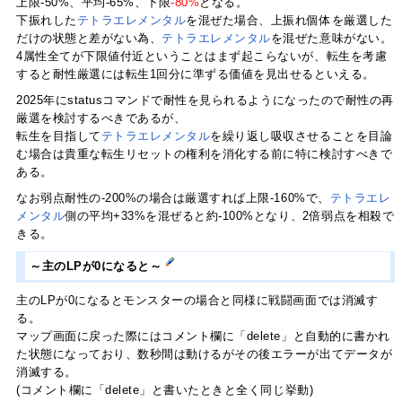
上限-50%、平均-65%、下限
-80%
となる。
下振れした
テトラエレメンタル
を混ぜた場合、上振れ個体を厳選した
だけの状態と差がない為、
テトラエレメンタル
を混ぜた意味がない。
4属性全てが下限値付近ということはまず起こらないが、転生を考慮
すると耐性厳選には転生1回分に準ずる価値を見出せるといえる。
2025年にstatusコマンドで耐性を見られるようになったので耐性の再
厳選を検討するべきであるが、
転生を目指して
テトラエレメンタル
を繰り返し吸収させることを目論
む場合は貴重な転生リセットの権利を消化する前に特に検討すべきで
ある。
なお弱点耐性の-200%の場合は厳選すれば上限-160%で、
テトラエレ
メンタル
側の平均+33%を混ぜると約-100%となり、2倍弱点を相殺で
きる。
～主のLPが0になると～
主のLPが0になるとモンスターの場合と同様に戦闘画面では消滅す
る。
マップ画面に戻った際にはコメント欄に「delete」と自動的に書かれ
た状態になっており、数秒間は動けるがその後エラーが出てデータが
消滅する。
(コメント欄に「delete」と書いたときと全く同じ挙動)