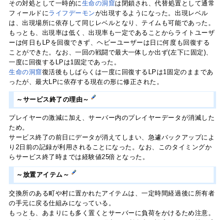
その対処として一時的に
生命の洞窟
は閉鎖され、代替処置として通常
フィールドに
ライフデーモン
が出現するようになった。出現レベル
は、出現場所に依存して同じレベルとなり、テイムも可能であった。
もっとも、出現率は低く、出現率も一定であることからライトユーザ
ーは何日もLPを回復できず、ヘビーユーザーは日に何度も回復する
ことができた。なお、一回の戦闘で最大一体しか出ず(左下に固定)、
一度に回復するLPは1固定であった。
生命の洞窟
復活後もしばらくは一度に回復するLPは1固定のままであ
ったが、最大LPに依存する現在の形に修正された。
～サービス終了の理由～
プレイヤーの激減に加え、サーバー内のプレイヤーデータが消滅した
ため。
サービス終了の前日にデータが消えてしまい、急遽バックアップによ
り2日前の記録が利用されることになった。なお、このタイミングか
らサービス終了時までは経験値25倍となった。
～放置アイテム～
交換所のある町や村に置かれたアイテムは、一定時間経過後に所有者
の手元に戻る仕組みになっている。
もっとも、あまりにも多く置くとサーバーに負荷をかけるため注意。