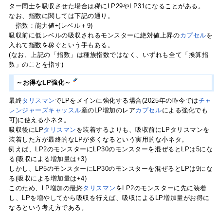
ター同士を吸収させた場合は稀にLP29やLP31になることがある。
なお、指数に関しては下記の通り。
指数：能力値÷(レベル＋9)
吸収前に低レベルの吸収されるモンスターに絶対値上昇の
カプセル
を
入れて指数を稼ぐという手もある。
(なお、上記の「指数」は種族指数ではなく、いずれも全て「換算指
数」のことを指す)
～お得なLP強化～
最終
タリスマン
でLPをメインに強化する場合(2025年の昨今では
チャ
レンジャーズキャッスル
産のLP増加のレア
カプセル
による強化でも
可)に使える小ネタ。
吸収後にLP
タリスマン
を装着するよりも、吸収前にLPタリスマンを
装着した方が最終的なLPが多くなるという実用的な小ネタ。
例えば、LP2のモンスターにLP30のモンスターを混ぜるとLPは5にな
る(吸収による増加量は+3)
しかし、LP5のモンスターにLP30のモンスターを混ぜるとLPは9にな
る(吸収による増加量は+4)
このため、LP増加の最終
タリスマン
をLP2のモンスターに先に装着
し、LPを増やしてから吸収を行えば、吸収によるLP増加量がお得に
なるという考え方である。