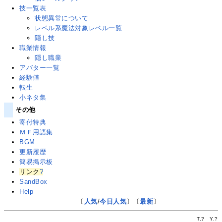
技一覧表
状態異常について
レベル系魔法対象レベル一覧
隠し技
職業情報
隠し職業
アバター一覧
経験値
転生
小ネタ集
その他
寄付特典
ＭＦ用語集
BGM
更新履歴
簡易掲示板
リンク
?
SandBox
Help
〔
人気
/
今日人気
〕〔
最新
〕
T.
?
Y.
?