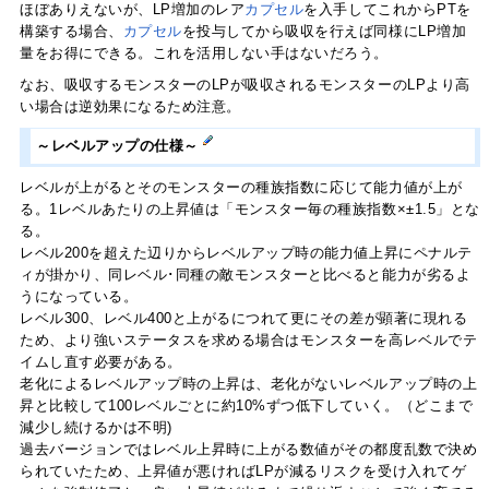
ほぼありえないが、LP増加のレア
カプセル
を入手してこれからPTを
構築する場合、
カプセル
を投与してから吸収を行えば同様にLP増加
量をお得にできる。これを活用しない手はないだろう。
なお、吸収するモンスターのLPが吸収されるモンスターのLPより高
い場合は逆効果になるため注意。
～レベルアップの仕様～
レベルが上がるとそのモンスターの種族指数に応じて能力値が上が
る。1レベルあたりの上昇値は「モンスター毎の種族指数×±1.5」とな
る。
レベル200を超えた辺りからレベルアップ時の能力値上昇にペナルテ
ィが掛かり、同レベル･同種の敵モンスターと比べると能力が劣るよ
うになっている。
レベル300、レベル400と上がるにつれて更にその差が顕著に現れる
ため、より強いステータスを求める場合はモンスターを高レベルでテ
イムし直す必要がある。
老化によるレベルアップ時の上昇は、老化がないレベルアップ時の上
昇と比較して100レベルごとに約10%ずつ低下していく。（どこまで
減少し続けるかは不明)
過去バージョンではレベル上昇時に上がる数値がその都度乱数で決め
られていたため、上昇値が悪ければLPが減るリスクを受け入れてゲ