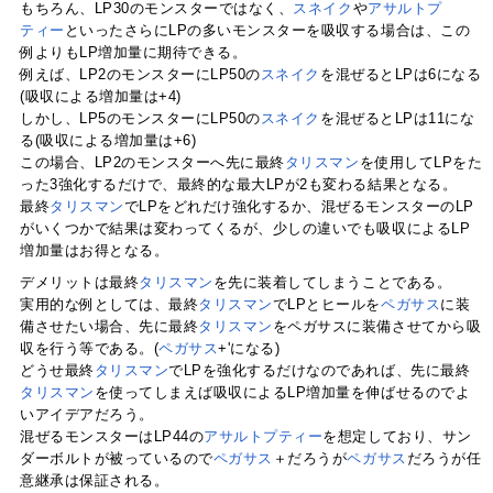
もちろん、LP30のモンスターではなく、
スネイク
や
アサルトプ
ティー
といったさらにLPの多いモンスターを吸収する場合は、この
例よりもLP増加量に期待できる。
例えば、LP2のモンスターにLP50の
スネイク
を混ぜるとLPは6になる
(吸収による増加量は+4)
しかし、LP5のモンスターにLP50の
スネイク
を混ぜるとLPは11にな
る(吸収による増加量は+6)
この場合、LP2のモンスターへ先に最終
タリスマン
を使用してLPをた
った3強化するだけで、最終的な最大LPが2も変わる結果となる。
最終
タリスマン
でLPをどれだけ強化するか、混ぜるモンスターのLP
がいくつかで結果は変わってくるが、少しの違いでも吸収によるLP
増加量はお得となる。
デメリットは最終
タリスマン
を先に装着してしまうことである。
実用的な例としては、最終
タリスマン
でLPとヒールを
ペガサス
に装
備させたい場合、先に最終
タリスマン
をペガサスに装備させてから吸
収を行う等である。(
ペガサス
+'になる)
どうせ最終
タリスマン
でLPを強化するだけなのであれば、先に最終
タリスマン
を使ってしまえば吸収によるLP増加量を伸ばせるのでよ
いアイデアだろう。
混ぜるモンスターはLP44の
アサルトプティー
を想定しており、サン
ダーボルトが被っているので
ペガサス
＋だろうが
ペガサス
だろうが任
意継承は保証される。