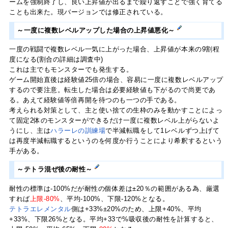
ームを強制終了し、良い上昇値が出るまで繰り返すことで強く育てる
ことも出来た。現バージョンでは修正されている。
～一度に複数レベルアップした場合の上昇値悪化～
一度の戦闘で複数レベル一気に上がった場合、上昇値が本来の9割程
度になる(割合の詳細は調査中)
これは主でもモンスターでも発生する。
ゲーム開始直後は経験値25倍の場合、容易に一度に複数レベルアップ
するので要注意。転生した場合は必要経験値も下がるので尚更であ
る。あえて経験値等倍再開を待つのも一つの手である。
考えられる対策として、主と使い捨ての生枠のみを動かすことによっ
て固定2体のモンスターができるだけ一度に複数レベル上がらないよ
うにし、主は
ハラーレの訓練場
で半減転職をして1レベルずつ上げて
は再度半減転職するというのを何度か行うことにより希釈するという
手がある。
～テトラ混ぜ後の耐性～
耐性の標準は-100%だが耐性の個体差は±20％の範囲がある為、厳選
すれば
上限-80%
、平均-100%、下限-120%となる。
テトラエレメンタル
側は+33%±20%のため、上限+40%、平均
+33%、下限26%となる。平均+33で%吸収後の耐性を計算すると、