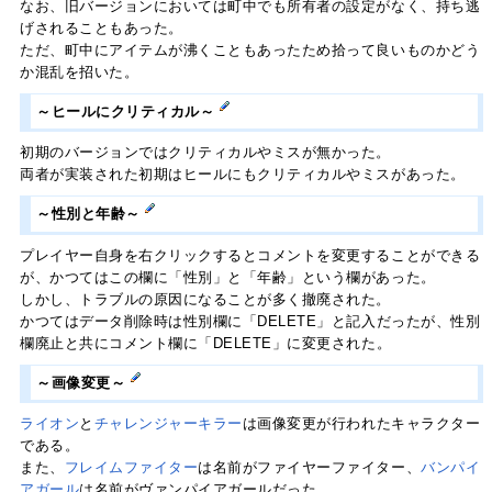
なお、旧バージョンにおいては町中でも所有者の設定がなく、持ち逃
げされることもあった。
ただ、町中にアイテムが沸くこともあったため拾って良いものかどう
か混乱を招いた。
～ヒールにクリティカル～
初期のバージョンではクリティカルやミスが無かった。
両者が実装された初期はヒールにもクリティカルやミスがあった。
～性別と年齢～
プレイヤー自身を右クリックするとコメントを変更することができる
が、かつてはこの欄に「性別」と「年齢」という欄があった。
しかし、トラブルの原因になることが多く撤廃された。
かつてはデータ削除時は性別欄に「DELETE」と記入だったが、性別
欄廃止と共にコメント欄に「DELETE」に変更された。
～画像変更～
ライオン
と
チャレンジャーキラー
は画像変更が行われたキャラクター
である。
また、
フレイムファイター
は名前がファイヤーファイター、
バンパイ
アガール
は名前がヴァンパイアガールだった。