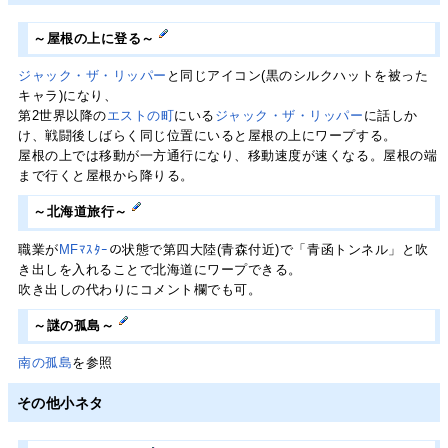
～屋根の上に登る～
ジャック・ザ・リッパー
と同じアイコン(黒のシルクハットを被った
キャラ)になり、
第2世界以降の
エストの町
にいる
ジャック・ザ・リッパー
に話しか
け、戦闘後しばらく同じ位置にいると屋根の上にワープする。
屋根の上では移動が一方通行になり、移動速度が速くなる。屋根の端
まで行くと屋根から降りる。
～北海道旅行～
職業が
MFﾏｽﾀｰ
の状態で第四大陸(青森付近)で「青函トンネル」と吹
き出しを入れることで北海道にワープできる。
吹き出しの代わりにコメント欄でも可。
～謎の孤島～
南の孤島
を参照
その他小ネタ