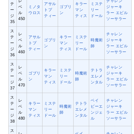
レ
チャレン
テ
アサル
キラー
ミステ
ベ
ミノタ
ゴブリ
ジャーキ
ー
トプ
マン
リー
ル
ウロス
ン
ラー
エビル
ジ
ティー
ティス
ドール
450
ソーサラー
35
ス
レ
チャレン
テ
アサル
キラー
ミステ
ベ
ゴブリ
時魔術
ジャーキ
ー
トプ
マン
リー
ル
ン
師
ラー
エビル
ジ
ティー
ティス
ドール
460
ソーサラー
36
ス
レ
チャレン
テ
キラー
ミステ
テトラ
ベ
ゴブリ
時魔術
ジャーキ
ー
マン
リー
エレメ
ル
ン
師
ラー
エビル
ジ
ティス
ドール
ンタル
470
ソーサラー
37
ス
レ
ベイ
チャレン
テ
キラー
ミステ
テトラ
ベ
時魔術
ビーエ
ジャーキ
ー
マン
リー
エレメ
ル
師
ンジェ
ラー
エビル
ジ
ティス
ドール
ンタル
480
ル
ソーサラー
38
ス
レ
ベイ
チャレン