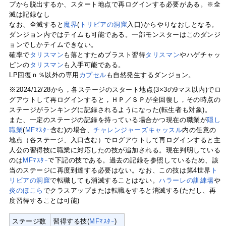
プから脱出するか、スタート地点で再ログインする必要がある。※全
滅は記録なし
なお、全滅すると
魔界
(
トリビアの洞窟
入口)からやりなおしとなる。
ダンジョン内ではテイムも可能である。一部モンスターはこのダンジ
ョンでしかテイムできない。
確率で
タリスマン
も落とすためブラスト習得
タリスマン
やハゲチャッ
ピンの
タリスマン
も入手可能である。
LP回復ｎ％以外の専用
カプセル
も自然発生するダンジョン。
※2024/12/28から，各ステージのスタート地点(3×3の9マス以内)でロ
グアウトして再ログインすると，ＨＰ／ＳＰが全回復し，その時点の
ステージがランキングに記録されるようになった(転生者も対象)。
また、一定のステージの記録を持っている場合かつ現在の職業が
隠し
職業
(
MFﾏｽﾀｰ
含む)の場合、
チャレンジャーズキャッスル
内の任意の
地点（各ステージ、入口含む）でログアウトして再ログインすると主
人公の習得技に職業に対応したの技が追加される。現在判明している
のは
MFﾏｽﾀｰ
で下記の技である。過去の記録を参照しているため、該
当のステージに再度到達する必要はない。なお、この技は第4世界
ト
リビアの洞窟
で転職しても消滅することはない。
ハラーレの訓練場
や
炎のほこら
でクラスアップまたは転職をすると消滅する(ただし、再
度習得することは可能)
ステージ数
習得する技(
MFﾏｽﾀｰ
)