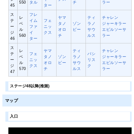
550
タル
チ
ラー
45
ター
ス
フレ
レ
ヤマ
ティ
チャレン
テ
イム
フェ
ベ
タノ
ゾン
ラノ
ジャーキラー
ー
ファ
ニッ
ル
オロ
ビー
サウ
エビルソーサ
ジ
イ
クス
560
チ
ルス
ラー
46
ター
ス
レ
ヤマ
ティ
チャレン
テ
フェ
バシ
ベ
タノ
ゾン
ラノ
ジャーキラー
ー
ニッ
リス
ル
オロ
ビー
サウ
エビルソーサ
ジ
クス
ク
570
チ
ルス
ラー
47
ステージ48以降(推測)
マップ
入口