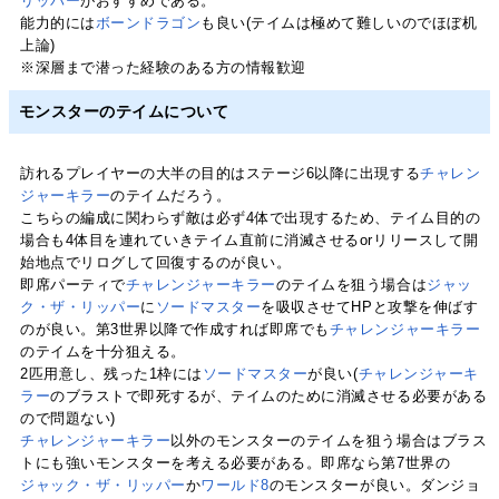
リッパー
がおすすめである。
能力的には
ボーンドラゴン
も良い(テイムは極めて難しいのでほぼ机
上論)
※深層まで潜った経験のある方の情報歓迎
モンスターのテイムについて
訪れるプレイヤーの大半の目的はステージ6以降に出現する
チャレン
ジャーキラー
のテイムだろう。
こちらの編成に関わらず敵は必ず4体で出現するため、テイム目的の
場合も4体目を連れていきテイム直前に消滅させるorリリースして開
始地点でリログして回復するのが良い。
即席パーティで
チャレンジャーキラー
のテイムを狙う場合は
ジャッ
ク・ザ・リッパー
に
ソードマスター
を吸収させてHPと攻撃を伸ばす
のが良い。第3世界以降で作成すれば即席でも
チャレンジャーキラー
のテイムを十分狙える。
2匹用意し、残った1枠には
ソードマスター
が良い(
チャレンジャーキ
ラー
のブラストで即死するが、テイムのために消滅させる必要がある
ので問題ない)
チャレンジャーキラー
以外のモンスターのテイムを狙う場合はブラス
トにも強いモンスターを考える必要がある。即席なら第7世界の
ジャック・ザ・リッパー
か
ワールド8
のモンスターが良い。ダンジョ