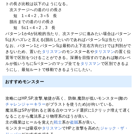
トの長さ比較は以下のようになる。
次ステージへの道のりの長さ
短 1＜4＜2，3＜5 長
脱出までの道のりの長さ
短 5≦1＜4＜2，3 長
パターン1か4が比較的当たり、次ステージに進みたい場合はパターン
5は大ハズレと言える(脱出したいのであればパターン5は当たり)
なお、パターン1とパターン5は最初の上下左右方向だけでは判別がで
きないため、置いた
タリスマン
のモンスター名や
タリスマン
の置く位
置等で区別をつけることができる。深層を目指すのであれば敵のレベ
ルが低いうちに5パターンのマップ全てを
タリスマン
で区別できるよ
うにし、最短ルートで移動できるようにしたい。
おすすめモンスター
攻略にはHP,SP,攻撃,敏捷が高く、防御,魔防が低いモンスター(敵の
チャレンジャーキラー
がブラストを使うため)が向いている。
魔法系はSPが切れると困る点やコマンド選択に1クリック増えて遅く
なることから魔法系より物理系のほうが良い。
主の職業はヒールを覚えた
戦士
系か
盗賊
系が良い。
モンスターは吸収や
タリスマン
でHPと攻撃を高めた
ジャック・ザ・