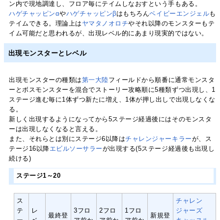
ン内で現地調達し、フロア毎にテイムしなおすという手もある。
ハゲチャッピンα
や
ハゲチャッピンβ
はもちろん
ベイビーエンジェル
も
テイムできる。理論上は
ヤマタノオロチ
やそれ以降のモンスターもテ
イム可能だと思われるが、出現レベル的にあまり現実的ではない。
出現モンスターとレベル
出現モンスターの種類は
第一大陸
フィールドから順番に通常モンスタ
ーとボスモンスターを混合でストーリー攻略順に5種類ずつ出現し、1
ステージ進む毎に1体ずつ新たに増え、1体が押し出しで出現しなくな
る。
新しく出現するようになってから5ステージ経過後にはそのモンスタ
ーは出現しなくなると言える。
また、それらとは別にステージ6以降は
チャレンジャーキラー
が、ス
テージ16以降
エビルソーサラー
が出現する(5ステージ経過後も出現し
続ける)
ステージ1～20
ス
チャレン
テ
レ
3フロ
2フロ
1フロ
ジャーズ
最終登
新規登