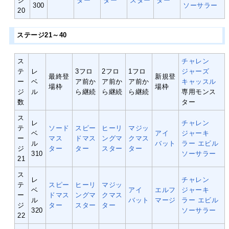
ジ
ター
ター
スター
ター
300
ソーサラー
20
ステージ21～40
ス
チャレン
テ
レ
3フロ
2フロ
1フロ
ジャーズ
最終登
新規登
ー
ベ
ア前か
ア前か
ア前か
キャッスル
場枠
場枠
ジ
ル
ら継続
ら継続
ら継続
専用モンス
数
ター
ス
レ
チャレン
テ
ソード
スピー
ヒーリ
マジッ
ベ
アイ
ジャーキ
ー
マス
ドマス
ングマ
クマス
ル
バット
ラー
エビル
ジ
ター
ター
スター
ター
310
ソーサラー
21
ス
レ
チャレン
テ
スピー
ヒーリ
マジッ
ベ
アイ
エルフ
ジャーキ
ー
ドマス
ングマ
クマス
ル
バット
マージ
ラー
エビル
ジ
ター
スター
ター
320
ソーサラー
22