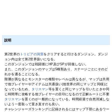
説明
第2世界の
トリビアの洞窟
をクリアすると行けるダンジョン。ダンジ
ョン内は全て第2世界扱いになる。
このダンジョンでは戦闘後にHP及びSPが回復しない。
また、このダンジョンのマップは5種類あり、ステージごとにそのど
れかを通ることになる。
階層が異なるとモンスターの種類やレベルは異なるが、マップは共用
で他プレイヤーやアイテムは共通扱い(他世界の同じマップと同様)と
なっているため、
タリスマン
等を置くと同じマップを引いたときや同
じ時間帯に攻略する他プレイヤーの目印になるので正解ルートに不要
タリスマン
を置くのが一般的になっている。時間経過で自然消滅しな
いよう一度取って置き直すのも良い。
チャレンジャーズランキングに記録されるにはマップ下部にあるワー