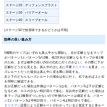
ステージ20
ディフェンスブラスト
ステージ30
バリアーオール
ステージ40
スリープオール
(ステージ50で技習得できるかどうかは不明)
効率の良い進み方
5種類のマップはいずれも真ん中から開始し、左が正解となるマップ
がパターン1とパターン5の2種、他3方向が正解となるマップが各1種
のため、まずは確率の高い(5分の2)左に行くのがよい。その際に下が
正解かどうかも見える。真ん中の少し左に不要
タリスマン
を置き、ハ
ズレルートだった場合は真ん中に戻る際に回収する。
左と下のどちらもハズレルートの場合は右に行く。右であれば上と右
を同時に確認できる。
左が正解だった場合は外側はパターン1は右、パターン5は下が正解と
なるため、ロスの少ない時計回りで進む。左以外が正解だった場合は
各マップは1種類ずつしかないので外側のルートは確定する。パター
ン2とパターン3は半時計回り、パターン4は時計回りで進む。
タリスマン
設置により正解ルートがわかっていると仮定すると各ルー