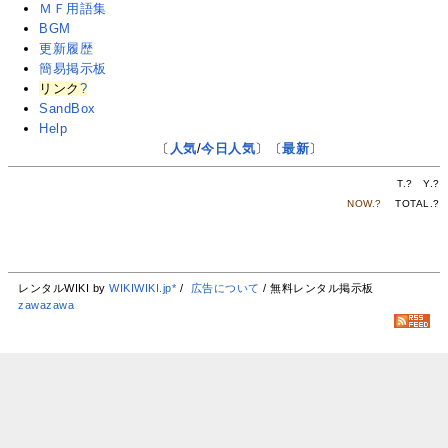
ＭＦ用語集
BGM
更新履歴
簡易掲示板
リンク
?
SandBox
Help
〔
人気
/
今日人気
〕〔
最新
〕
T.
?
Y.
?
NOW.
?
TOTAL.
?
レンタルWIKI by
WIKIWIKI.jp*
/
広告について
/ 無料レンタル掲示板
zawazawa