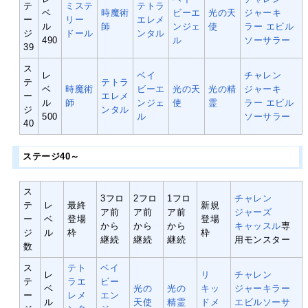
テ
ミステ
テトラ
ベ
時魔術
ビーエ
光の天
ジャーキ
ー
リー
エレメ
ル
師
ンジェ
使
ラー
エビル
ジ
ドール
ンタル
490
ル
ソーサラー
39
ス
レ
ベイ
チャレン
テ
テトラ
ベ
時魔術
ビーエ
光の天
光の精
ジャーキ
ー
エレメ
ル
師
ンジェ
使
霊
ラー
エビル
ジ
ンタル
500
ル
ソーサラー
40
ステージ40～
ス
3フロ
2フロ
1フロ
チャレン
テ
レ
最終
新規
ア前
ア前
ア前
ジャーズ
ー
ベ
登場
登場
から
から
から
キャッスル
専
ジ
ル
枠
枠
継続
継続
継続
用モンスター
数
ス
テト
ベイ
レ
リ
チャレン
テ
ラエ
ビー
ベ
光の
光の
キッ
ジャーキラー
ー
レメ
エン
ル
天使
精霊
ドメ
エビルソーサ