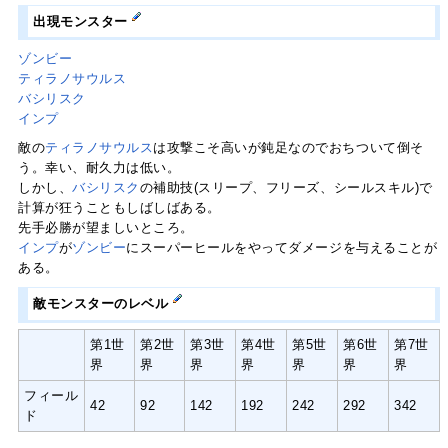
出現モンスター
ゾンビー
ティラノサウルス
バシリスク
インプ
敵の
ティラノサウルス
は攻撃こそ高いが鈍足なのでおちついて倒そ
う。幸い、耐久力は低い。
しかし、
バシリスク
の補助技(スリープ、フリーズ、シールスキル)で
計算が狂うこともしばしばある。
先手必勝が望ましいところ。
インプ
が
ゾンビー
にスーパーヒールをやってダメージを与えることが
ある。
敵モンスターのレベル
第1世
第2世
第3世
第4世
第5世
第6世
第7世
界
界
界
界
界
界
界
フィール
42
92
142
192
242
292
342
ド