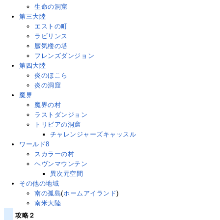
生命の洞窟
第三大陸
エストの町
ラビリンス
蜃気楼の塔
フレンズダンジョン
第四大陸
炎のほこら
炎の洞窟
魔界
魔界の村
ラストダンジョン
トリビアの洞窟
チャレンジャーズキャッスル
ワールド8
スカラーの村
ヘヴンマウンテン
異次元空間
その他の地域
南の孤島
(
ホームアイランド
)
南米大陸
攻略２