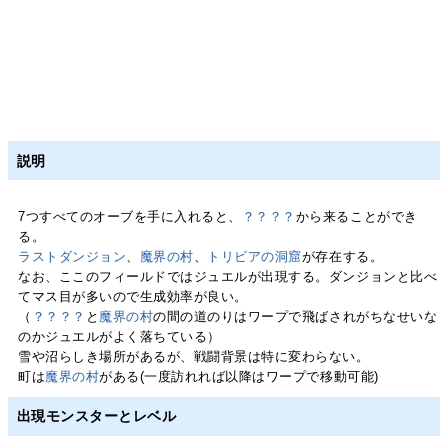
説明
7つすべてのオーブを手に入れると、
？？？？
から来ることができ
る。
ラストダンジョン
、
魔界の村
、
トリビアの洞窟
が存在する。
なお、ここのフィールドではジュエルが出現する。ダンジョンと比べ
てマス目が多いので生成効率が良い。
（
？？？？
と
魔界の村
の間の道のりはワープで飛ばされがちなせいな
のかジュエルがよく落ちている）
雪や沼らしき場所があるが、戦闘背景は特に変わらない。
町は
魔界の村
がある(一度訪れれば以降はワープで移動可能)
出現モンスターとレベル