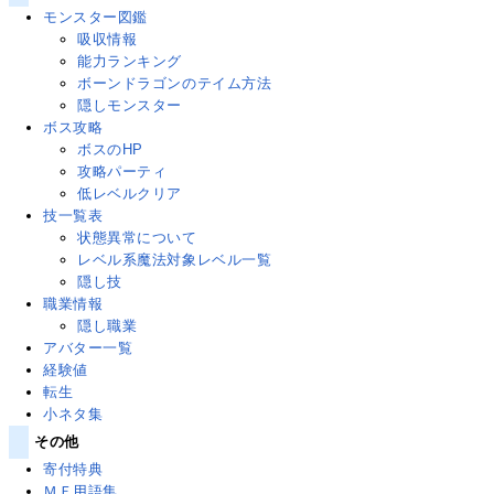
モンスター図鑑
吸収情報
能力ランキング
ボーンドラゴンのテイム方法
隠しモンスター
ボス攻略
ボスのHP
攻略パーティ
低レベルクリア
技一覧表
状態異常について
レベル系魔法対象レベル一覧
隠し技
職業情報
隠し職業
アバター一覧
経験値
転生
小ネタ集
その他
寄付特典
ＭＦ用語集