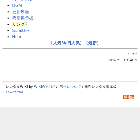
BGM
更新履歴
簡易掲示板
リンク
?
SandBox
Help
〔
人気
/
今日人気
〕〔
最新
〕
T.
?
Y.
?
NOW.
?
TOTAL.
?
レンタルWIKI by
WIKIWIKI.jp*
/
広告について
/ 無料レンタル掲示板
zawazawa