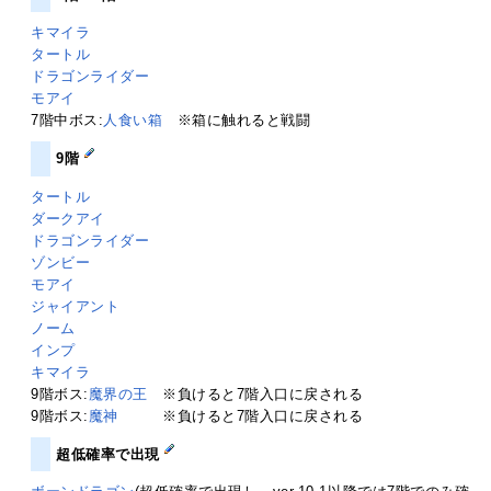
キマイラ
タートル
ドラゴンライダー
モアイ
7階中ボス:
人食い箱
※箱に触れると戦闘
9階
タートル
ダークアイ
ドラゴンライダー
ゾンビー
モアイ
ジャイアント
ノーム
インプ
キマイラ
9階ボス:
魔界の王
※負けると7階入口に戻される
9階ボス:
魔神
※負けると7階入口に戻される
超低確率で出現