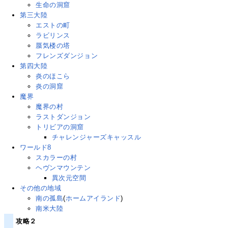
生命の洞窟
第三大陸
エストの町
ラビリンス
蜃気楼の塔
フレンズダンジョン
第四大陸
炎のほこら
炎の洞窟
魔界
魔界の村
ラストダンジョン
トリビアの洞窟
チャレンジャーズキャッスル
ワールド8
スカラーの村
ヘヴンマウンテン
異次元空間
その他の地域
南の孤島
(
ホームアイランド
)
南米大陸
攻略２