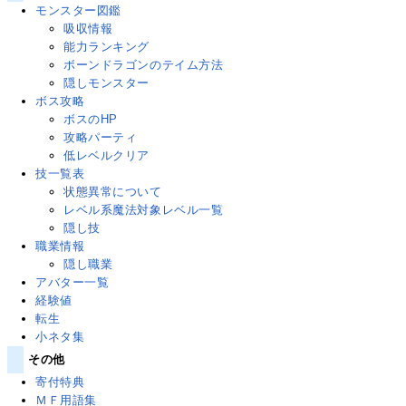
モンスター図鑑
吸収情報
能力ランキング
ボーンドラゴンのテイム方法
隠しモンスター
ボス攻略
ボスのHP
攻略パーティ
低レベルクリア
技一覧表
状態異常について
レベル系魔法対象レベル一覧
隠し技
職業情報
隠し職業
アバター一覧
経験値
転生
小ネタ集
その他
寄付特典
ＭＦ用語集