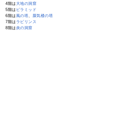
4階は
大地の洞窟
5階は
ピラミッド
6階は
風の塔
、
蜃気楼の塔
7階は
ラビリンス
8階は
炎の洞窟