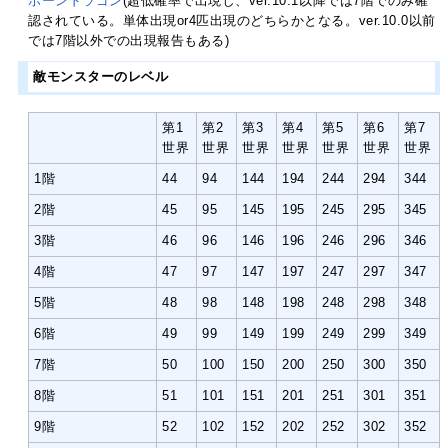
ボーンドラゴン
(超低確率で出現し、ver.10.1以降では7階でのみ確
認されている。単体出現or4匹出現のどちらかとなる。ver.10.0以前
では7階以外での出現報告もある)
敵モンスターのレベル
第1
第2
第3
第4
第5
第6
第7
世界
世界
世界
世界
世界
世界
世界
1階
44
94
144
194
244
294
344
2階
45
95
145
195
245
295
345
3階
46
96
146
196
246
296
346
4階
47
97
147
197
247
297
347
5階
48
98
148
198
248
298
348
6階
49
99
149
199
249
299
349
7階
50
100
150
200
250
300
350
8階
51
101
151
201
251
301
351
9階
52
102
152
202
252
302
352