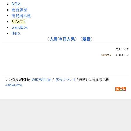
BGM
更新履歴
簡易掲示板
リンク
?
SandBox
Help
〔
人気
/
今日人気
〕〔
最新
〕
T.
?
Y.
?
NOW.
?
TOTAL.
?
レンタルWIKI by
WIKIWIKI.jp*
/
広告について
/ 無料レンタル掲示板
zawazawa