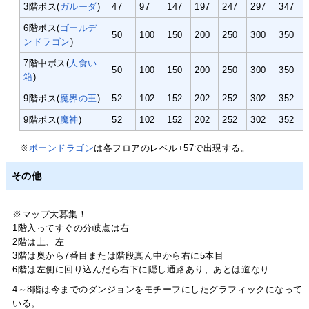
3階ボス(
ガルーダ
)
47
97
147
197
247
297
347
6階ボス(
ゴールデ
50
100
150
200
250
300
350
ンドラゴン
)
7階中ボス(
人食い
50
100
150
200
250
300
350
箱
)
9階ボス(
魔界の王
)
52
102
152
202
252
302
352
9階ボス(
魔神
)
52
102
152
202
252
302
352
※
ボーンドラゴン
は各フロアのレベル+57で出現する。
その他
※マップ大募集！
1階入ってすぐの分岐点は右
2階は上、左
3階は奥から7番目または階段真ん中から右に5本目
6階は左側に回り込んだら右下に隠し通路あり、あとは道なり
4～8階は今までのダンジョンをモチーフにしたグラフィックになって
いる。