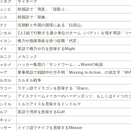
イボグ
サイボーグ
ュンビ
韓国語で「用意」「段取り」
ンス
韓国語で「研修」
クト
北朝鮮と中国の国境にある「白頭山」
ンセル
2人1組で行動する最小単位のチーム（バディ）を指す用語「ツ
イカン
権力や指揮系統を持つ役職「代官」
イト
英語で権力や力を意味するMight
カニク
メカニック
ォルメ
ハッカー集団の「サンドワーム」→Wormの転訛
ーア
軍事用語で戦闘中行方不明「Missing In Action」の頭文字「MI
ルガル
カルギル戦争
ラコー
ラテン語でドラゴンを意味する「Draco」
ーゲン
アイスクリームメーカーのハーゲンダッツ、もしくはドイツの
ンドル
トルコアイスを意味するドンドルマ
ルフ
英語で湾岸を意味するGulf
キョン
ッサー
ドイツ語でナイフを意味するMesser