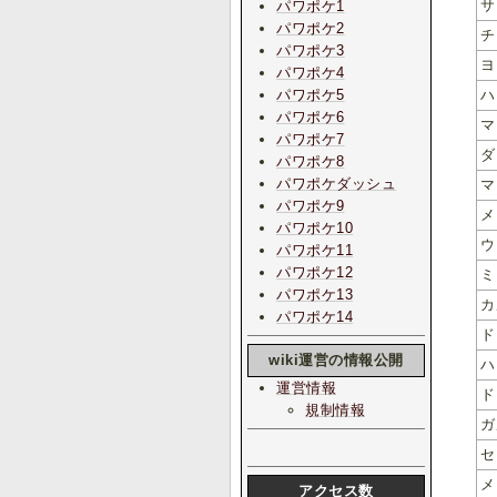
サ
パワポケ1
パワポケ2
チ
パワポケ3
ヨ
パワポケ4
パワポケ5
ハ
パワポケ6
マ
パワポケ7
ダ
パワポケ8
パワポケダッシュ
マ
パワポケ9
メ
パワポケ10
ウ
パワポケ11
パワポケ12
ミ
パワポケ13
カ
パワポケ14
ド
wiki運営の情報公開
ハ
運営情報
ド
規制情報
ガ
セ
メ
アクセス数