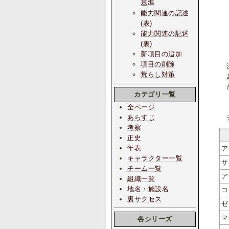
基準
能力関連の記述
(表)
能力関連の記述
(裏)
新項目の追加
項目の削除
決
荒らし対策
超
か
カテゴリ一覧
全ページ
あらすじ
チ
考察
正史
年表
ア
キャラクター一覧
サ
チーム一覧
ア
組織一覧
地名・施設名
コ
裏サクセス
ゼ
マ
各シリーズ