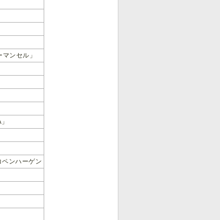
ーマンセル」
A」
コペンハーゲン