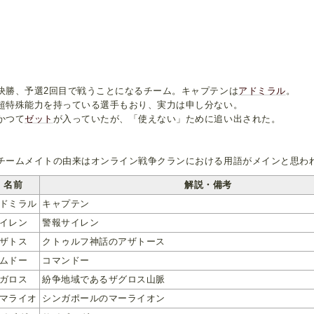
勝、予選2回目で戦うことになるチーム。キャプテンは
アドミラル
。
特殊能力を持っている選手もおり、実力は申し分ない。
つて
ゼット
が入っていたが、「使えない」ために追い出された。
ームメイトの由来はオンライン戦争クランにおける用語がメインと思わ
名前
解説・備考
ドミラル
キャプテン
イレン
警報サイレン
ザトス
クトゥルフ神話のアザトース
ムドー
コマンドー
ガロス
紛争地域であるザグロス山脈
マライオ
シンガポールのマーライオン