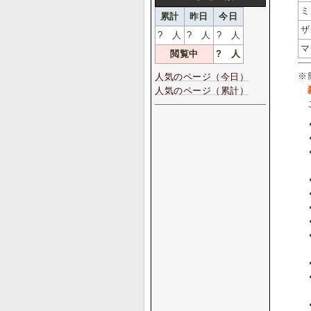
ミ
累計
昨日
今日
ザ
?
人
?
人
?
人
マ
閲覧中
?
人
※
人気のページ（今日）
人気のページ（累計）
こ