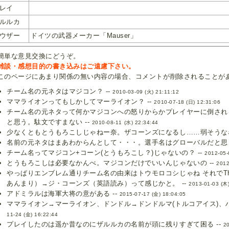
レイ
ルルカ
ウザー
ドイツの武器メーカー「Mauser」
簡単な意見交換にどうぞ。
雑談・感想目的の書き込みはご遠慮下さい。
のページにあまり関係の無い内容の場合、コメントが削除されることが
チーム名の元ネタはマジコン？ --
2010-03-09 (火) 21:11:12
ママライオンってもしかしてマーライオン？ --
2010-07-18 (日) 12:31:06
チーム名の元ネタって何かマジコンへの怒りからかプレイヤーに倒され
と思う。駄文ですまない --
2010-08-11 (水) 22:34:44
少なくともとうもろこしじゃねー奈。ザコーンズになるし……弱そうな名
名前の元ネタはまあわからんとして・・・。選手名はグローバルだと思う
チーム名ってマジコン+コーン(とうもろこし？)じゃないの？ --
2012-05-
とうもろこしは必要なかんべ。マジコンだけでいいんじゃないの --
2012
やっぱりエンブレム通りチーム名の由来はトウモロコシじゃね それでThe
あんまり）→ジ・コーンズ（英語読み）って感じかと。 --
2013-01-03 (木
アドミラルは海軍大将の意がある --
2015-07-17 (金) 18:04:05
ママライオン→マーライオン、ドンドル→ドンドルマ(トルコアイス)、ハ
11-24 (金) 16:22:44
プレイしたのは遥か昔なのにザルルカの名前が頭に残りすぎて困る --
20