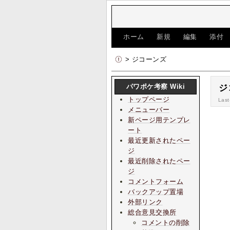
[
ホーム
|
新規
|
編集
|
添付
> ジコーンズ
パワポケ考察 Wiki
ジ
トップページ
Last
メニューバー
新ページ用テンプレ
ート
最近更新されたペー
ジ
最近削除されたペー
ジ
コメントフォーム
バックアップ置場
外部リンク
総合意見交換所
コメントの削除