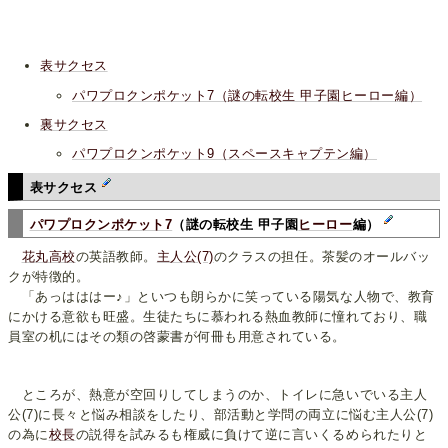
表サクセス
パワプロクンポケット7（謎の転校生 甲子園ヒーロー編）
裏サクセス
パワプロクンポケット9（スペースキャプテン編）
表サクセス
パワプロクンポケット7
（謎の転校生 甲子園
ヒーロー
編）
花丸高校
の英語教師。
主人公(7)
のクラスの担任。茶髪のオールバッ
クが特徴的。
「あっはははー♪」といつも朗らかに笑っている陽気な人物で、教育
にかける意欲も旺盛。生徒たちに慕われる熱血教師に憧れており、職
員室の机にはその類の啓蒙書が何冊も用意されている。
ところが、熱意が空回りしてしまうのか、トイレに急いでいる主人
公(7)に長々と悩み相談をしたり、部活動と学問の両立に悩む主人公(7)
の為に
校長
の説得を試みるも権威に負けて逆に言いくるめられたりと