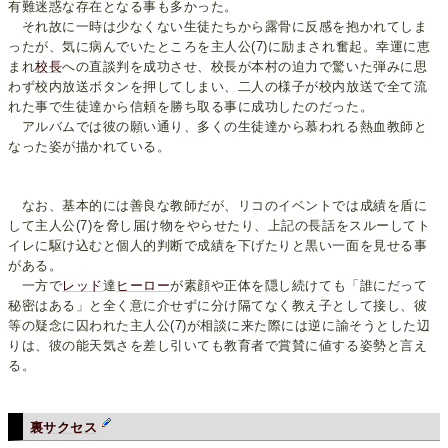
有難迷惑な存在となる事も多かった。
それ故に一時は少なくない生徒たちから露骨に反感を抱かれてしま
ったが、気に病んでいたところを主人公(7)に励まされ奮起。幸運に恵
まれ
校長
への直談判を成功させ、校長が本村の迫力で驚いた弾みに思
わず校内放送ボタンを押してしまい、二人の様子が校内放送で全て流
れた事で生徒達から信頼を勝ち取る事に成功したのだった。
アルバムでは彼の願い通り、多くの生徒達から慕われる熱血教師と
なった姿が描かれている。
なお、基本的には善良な教師だが、リコのイベントでは成績を盾に
して主人公(7)を脅し届け物をやらせたり、上記の長話をスルーしてト
イレに駆け込むと個人的判断で成績を下げたりと黒い一面を見せる事
がある。
一方で
レッド
達
ヒーロー
が素顔や正体を隠し続けても「誰にだって
秘密はある」と全く意に介せずに分け隔てなく教え子として接し、彼
等の疑念に囚われた主人公(7)が相談に来た際には逆に諭そうとした辺
りは、彼の能天気さを差し引いても教育者で賞賛に値する姿勢と言え
る。
裏サクセス