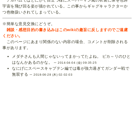
アルバムではとにかく目立つ様にスーパーマン風の衣装に体を包み
宇宙を飛び回る姿が描かれている。この事からギャグキャラクターか
つ色物扱いされてしまっている。
※簡単な意見交換にどうぞ。
雑談・感想目的の書き込みはこのwikiの趣旨に反しますのでご遠慮
ください。
このページにあまり関係のない内容の場合、コメントが削除される
事があります。
メダチさんも人間じゃないってまかってたよね。 ピカ～リのひと
はなんかあるのかな。 --
2014-04-04 (金) 09:35:25
なにげにスペースキャプテン編では毒が強力過ぎてガンダー戦で
無双する --
2018-06-28 (木) 02:02:03