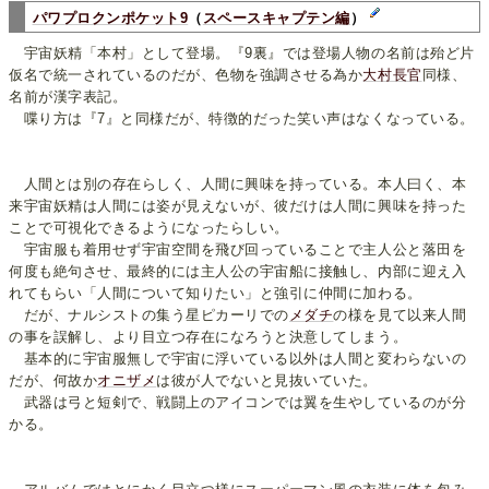
パワプロクンポケット9
（
スペースキャプテン編
）
宇宙妖精「本村」として登場。『9裏』では登場人物の名前は殆ど片
仮名で統一されているのだが、色物を強調させる為か
大村長官
同様、
名前が漢字表記。
喋り方は『7』と同様だが、特徴的だった笑い声はなくなっている。
人間とは別の存在らしく、人間に興味を持っている。本人曰く、本
来宇宙妖精は人間には姿が見えないが、彼だけは人間に興味を持った
ことで可視化できるようになったらしい。
宇宙服も着用せず宇宙空間を飛び回っていることで主人公と落田を
何度も絶句させ、最終的には主人公の宇宙船に接触し、内部に迎え入
れてもらい「人間について知りたい」と強引に仲間に加わる。
だが、ナルシストの集う星ピカーリでの
メダチ
の様を見て以来人間
の事を誤解し、より目立つ存在になろうと決意してしまう。
基本的に宇宙服無しで宇宙に浮いている以外は人間と変わらないの
だが、何故か
オニザメ
は彼が人でないと見抜いていた。
武器は弓と短剣で、戦闘上のアイコンでは翼を生やしているのが分
かる。