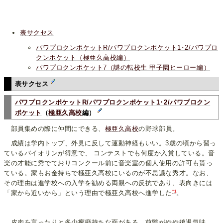
表サクセス
パワプロクンポケットR/パワプロクンポケット1･2/パワプロ
クンポケット（極亜久高校編）
パワプロクンポケット7（謎の転校生 甲子園ヒーロー編）
表サクセス
パワプロクンポケットR/パワプロクンポケット1･2/パワプロクン
ポケット
（
極亜久高校
編）
部員集めの際に仲間にできる、
極亜久高校
の野球部員。
成績は学内トップ、外見に反して運動神経もいい。3歳の頃から習っ
ているバイオリンが得意で、 コンテストでも何度か入賞している。音
楽の才能に秀でておりコンクール前に音楽室の個人使用の許可も貰っ
ている。家もお金持ちで極亜久高校にいるのが不思議な秀才。なお、
その理由は進学校への入学を勧める両親への反抗であり、表向きには
*1
「家から近いから」という理由で極亜久高校へ進学した
。
皮肉を言ったりと多少癇癪持ちな面がある。前髪がやや後退気味