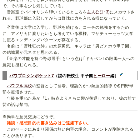
で、その事を少し気にしている。
音楽室でバイオリンを弾いているところを
主人公(1･3)
にスカウトさ
れる。野球部に入部してからは野球に力を入れる様になっていく。
卒業後は大学に入学し、野球を続ける。コーチの勉強をするため
に、アメリカに渡りたいとも考えている模様。マサチューセッツ大学
に渡るエンディングパターンが存在する。
名前は「野球狂の詩」の水原勇気、キャラは「男どアホウ甲子園」
の結城翼が元ネタと思われる。
｢音楽の才能を持つ野球選手｣という点は｢ドカベン｣の殿馬一人への
意識も感じられる。
パワプロクンポケット7
（謎の転校生 甲子園
ヒーロー
編）
パワフル高校
の監督として登場。理論的かつ熱血的指導で名門野球
部を復活させた。
年齢を重ねた為か『1』時点よりさらに髪が後退しており、彼の前で
髪の話は禁句。
※簡単な意見交換にどうぞ。
雑談・感想目的の書き込みはご遠慮下さい。
このページにあまり関係の無い内容の場合、コメントが削除される
ことがあります。