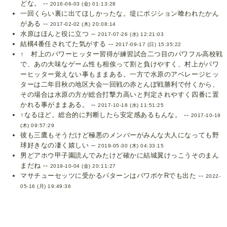
どな。 --
2016-06-03 (金) 01:13:28
一回くらい裏に出てほしかったな。堤にポジション喰われたかん
がある --
2017-02-02 (木) 20:08:14
水原はほんと役に立つ --
2017-07-26 (水) 12:21:03
結構4番任されてた気がする --
2017-09-17 (日) 15:35:22
↑ 村上のパワーヒッター習得が練習試合二つ目のパワフル高校戦
で、あの大味なゲーム性も相俟って割と負けやすく、村上がパワ
ーヒッター覚えない事もままある。一方で水原のアベレージヒッ
ターは二年目秋の地区大会一回戦の赤とんぼ戦勝利で付くから、
その場合は水原の方が総合打撃力高いと判定されやすく四番に置
かれる事がままある。 --
2017-10-18 (水) 11:51:25
↑なるほど。総合的に判断したら安定感あるもんな。 --
2017-10-19
(木) 09:57:29
彼も三鷹もそうだけど極悪のメンバーがみんな大人になっても野
球好きなの凄く嬉しい --
2019-05-30 (木) 04:33:15
男どアホウ甲子園読んでみたけど確かに結城翼けっこうそのまん
まだね --
2019-10-04 (金) 20:11:27
マサチューセッツに受かるパターンはパワポケRでも出た --
2022-
05-16 (月) 19:49:36