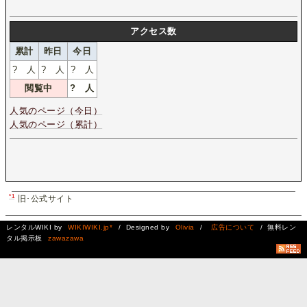
アクセス数
累計
昨日
今日
?
人
?
人
?
人
閲覧中
?
人
人気のページ（今日）
人気のページ（累計）
*1
旧･公式サイト
レンタルWIKI by
WIKIWIKI.jp*
/ Designed by
Olivia
/
広告について
/ 無料レン
タル掲示板
zawazawa