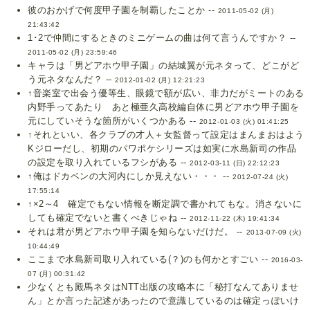
彼のおかげで何度甲子園を制覇したことか --
2011-05-02 (月)
21:43:42
1･2で仲間にするときのミニゲームの曲は何て言うんですか？ --
2011-05-02 (月) 23:59:46
キャラは「男どアホウ甲子園」の結城翼が元ネタって、どこがど
う元ネタなんだ？ --
2012-01-02 (月) 12:21:23
↑音楽室で出会う優等生、眼鏡で額が広い、非力だがミートのある
内野手ってあたり あと極亜久高校編自体に男どアホウ甲子園を
元にしていそうな箇所がいくつかある --
2012-01-03 (火) 01:41:25
↑それといい、各クラブの才人＋女監督って設定はまんまおはよう
Kジローだし、初期のパワポケシリーズは如実に水島新司の作品
の設定を取り入れているフシがある --
2012-03-11 (日) 22:12:23
↑俺はドカベンの大河内にしか見えない・・・ --
2012-07-24 (火)
17:55:14
↑×2～4 確定でもない情報を断定調で書かれてもな。消さないに
しても確定でないと書くべきじゃね --
2012-11-22 (木) 19:41:34
それは君が男どアホウ甲子園を知らないだけだ。 --
2013-07-09 (火)
10:44:49
ここまで水島新司取り入れている(？)のも何かとすごい --
2016-03-
07 (月) 00:31:42
少なくとも殿馬ネタはNTT出版の攻略本に「秘打なんてありませ
ん」とか言った記述があったので意識しているのは確定っぽいけ